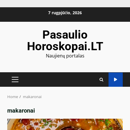
Skip
7 rugpjūčio, 2026
to
content
Pasaulio
Horoskopai.LT
Naujienų portalas
PRIMARY
MENU
Home
makaronai
makaronai