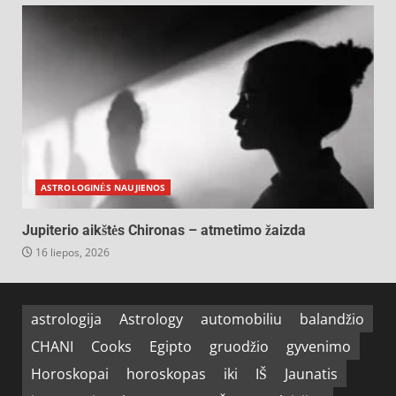
ASTROLOGINĖS NAUJIENOS
Jupiterio aikštės Chironas – atmetimo žaizda
16 liepos, 2026
astrologija
Astrology
automobiliu
balandžio
CHANI
Cooks
Egipto
gruodžio
gyvenimo
Horoskopai
horoskopas
iki
IŠ
Jaunatis