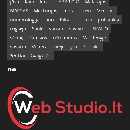
jūsų
Kaip
kovo
LAPKRIČIO
Malaizijos
MARSAS
Merkurijus
metai
mėn
Mėnulio
numerologija
nuo
Pilnatis
pora
pritraukia
rugsėjo
Saulė
sausio
savaites
SPALIO
sėkmę
Tamsios
užtemimas
Vandenyje
vasario
Venera
virėjų
yra
Zodiako
ženklai
žvaigždės
Facebook
YouTube