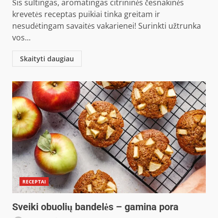
Šis sultingas, aromatingas citrininės česnakinės
krevetės receptas puikiai tinka greitam ir
nesudėtingam savaitės vakarienei! Surinkti užtrunka
vos...
Skaityti daugiau
RECEPTAI
Sveiki obuolių bandelės – gamina pora