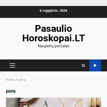
Skip
6 rugpjūčio, 2026
to
content
Pasaulio
Horoskopai.LT
Naujienų portalas
PRIMARY
MENU
Home
pora
pora