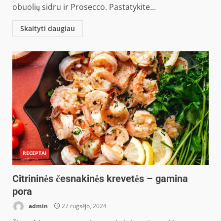
obuolių sidru ir Prosecco. Pastatykite...
Skaityti daugiau
RECEPTAI
Citrininės česnakinės krevetės – gamina
pora
admin
27 rugsėjo, 2024