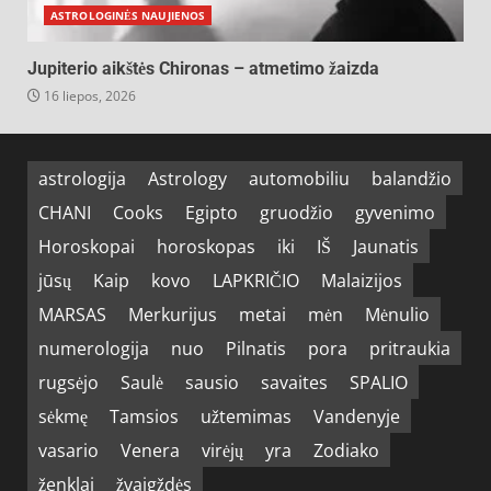
ASTROLOGINĖS NAUJIENOS
Jupiterio aikštės Chironas – atmetimo žaizda
16 liepos, 2026
astrologija
Astrology
automobiliu
balandžio
CHANI
Cooks
Egipto
gruodžio
gyvenimo
Horoskopai
horoskopas
iki
IŠ
Jaunatis
jūsų
Kaip
kovo
LAPKRIČIO
Malaizijos
MARSAS
Merkurijus
metai
mėn
Mėnulio
numerologija
nuo
Pilnatis
pora
pritraukia
rugsėjo
Saulė
sausio
savaites
SPALIO
sėkmę
Tamsios
užtemimas
Vandenyje
vasario
Venera
virėjų
yra
Zodiako
ženklai
žvaigždės