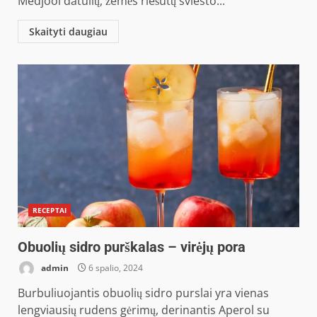
Medjool datulių, žemės riešutų sviesto...
Skaityti daugiau
RECEPTAI
Obuolių sidro purškalas – virėjų pora
admin
6 spalio, 2024
Burbuliuojantis obuolių sidro purslai yra vienas
lengviausių rudens gėrimų, derinantis Aperol su