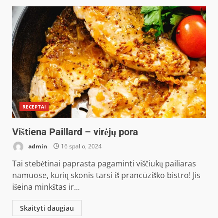
RECEPTAI
Vištiena Paillard – virėjų pora
admin
16 spalio, 2024
Tai stebėtinai paprasta pagaminti viščiukų pailiaras
namuose, kurių skonis tarsi iš prancūziško bistro! Jis
išeina minkštas ir...
Skaityti daugiau