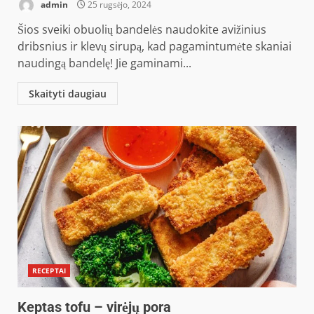
admin
25 rugsėjo, 2024
Šios sveiki obuolių bandelės naudokite avižinius
dribsnius ir klevų sirupą, kad pagamintumėte skaniai
naudingą bandelę! Jie gaminami...
Skaityti daugiau
RECEPTAI
Keptas tofu – virėjų pora