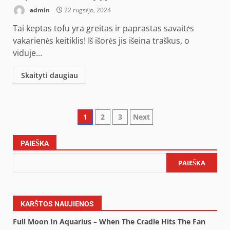
admin
22 rugsėjo, 2024
Tai keptas tofu yra greitas ir paprastas savaitės
vakarienės keitiklis! Iš išorės jis išeina traškus, o
viduje...
Skaityti daugiau
Posts
1
2
3
Next
pagination
PAIEŠKA
PAIEŠKA
KARŠTOS NAUJIENOS
Full Moon In Aquarius – When The Cradle Hits The Fan