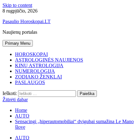
Skip to content
8 rugpjūčio, 2026
Pasaulio Horoskopai.LT
Naujienų portalas
Primary Menu
HOROSKOPAI
ASTROLOGINĖS NAUJIENOS
KINŲ ASTROLOGIJA
NUMEROLOGIJA
ZODIAKO ŽENKLAI
PASLAUGOS
Ieškoti:
Žiūrėti dabar
Home
AUTO
Sensacingi „hiperautomobiliai“ dvigubai sumažina Le Mano
šlovę
AUTO