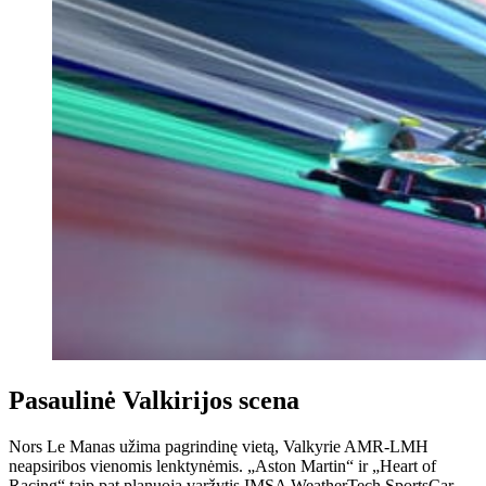
Pasaulinė Valkirijos scena
Nors Le Manas užima pagrindinę vietą, Valkyrie AMR-LMH
neapsiribos vienomis lenktynėmis. „Aston Martin“ ir „Heart of
Racing“ taip pat planuoja varžytis IMSA WeatherTech SportsCar