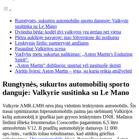
Rungtynės, sukurtos automobilių sporto danguje: Valkyrie
susitinka su Le Mano
Dviguba bėda: kodėl dvi valkyros yra geriau nei viena
Plėtra aukštoje pavaroje: nuo Silverstone iki podiumo
Lenktynių širdis: partnerystė amžiams
Pasaulinė Valkirijos scena
Varžybų metu sukurtas palikimas: „Aston Martin's Enduring
Spirit“.
„Aston Martin“ dubliuoja: sparnai vėl pasiruošę skristi
Ateitis šviesi: Aston Martin – jėga, su kuria reikia atsižvelgti
Rungtynės, sukurtos automobilių sporto
danguje: Valkyrie susitinka su Le Mano
Valkyrie AMR-LMH nėra jūsų vidutinis lenktyninis automobilis. Šis
trasai optimizuotas hiperautomobilis paima jau stebinantį Valkirijos
kelių automobilį ir įpurškia jam grynos lenktyninės DNR. Mašinos
širdimi išlieka fenomenalus Coswortho pagamintas 6,5 litro
atmosferinis V12. Iš pradžių automobilyje dainavęs 11 000
aps./min., variklis toliau tobulinamas, kad atitiktų griežtus