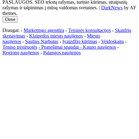
PASLAUGOS. SEO tekstų rašymas, turinio kūrimas, straipsnių
rašymas ir talpinimas į mūsų valdomas svetaines.
|
DarkNews
by AF
themes.
Close
Draugai: -
Marketingo agentūra
-
Teisinės konsultacijos
-
Skaidrių
skenavimas
-
Klaipedos miesto naujienos
-
Miesto
naujienos
-
Saulius Narbutas
-
Įvaizdžio kūrimas
-
Veidoskaita
-
Teniso treniruotės
- Pranešimai spaudai -
Kauno naujienos
-
Regionų naujienos
-
Palangos naujienos