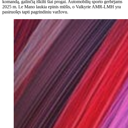
komandą, galinčią iškilti šiai progai. Automobilių sporto gerbėjams
2025 m. Le Mano laukia epinis mūšis, o Valkyrie AMR-LMH yra
pasiruošęs tapti pagrindiniu varžovu.