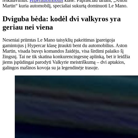
reikalavimus.
Hiperautomobilis
klasė. Paprasčiau tariant, „Aston
Martin“ kuria automobilį, specialiai sukurtą dominuoti Le Mano.
Dviguba bėda: kodėl dvi valkyros yra
geriau nei viena
Neseniai priimtas Le Mano taisyklių pakeitimas įpareigoja
gamintojus į Hypercar klasę įtraukti bent du automobilius. Aston
Martin, visada buvęs komandos žaidėju, visa širdimi palaiko šį
žingsnį. Tai ne tik skatina konkurencingesnę aplinką, bet ir leidžia
jiems įspūdingai parodyti Valkyrie meistriškumą – dvi aptakios,
galingos mašinos kovoja su ja legendinėje trasoje.