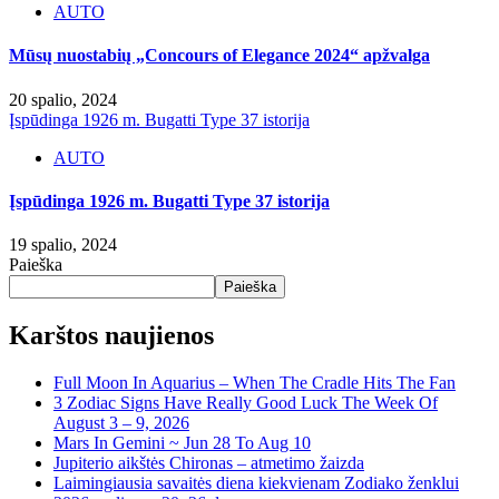
AUTO
Mūsų nuostabių „Concours of Elegance 2024“ apžvalga
20 spalio, 2024
Įspūdinga 1926 m. Bugatti Type 37 istorija
AUTO
Įspūdinga 1926 m. Bugatti Type 37 istorija
19 spalio, 2024
Paieška
Paieška
Karštos naujienos
Full Moon In Aquarius – When The Cradle Hits The Fan
3 Zodiac Signs Have Really Good Luck The Week Of
August 3 – 9, 2026
Mars In Gemini ~ Jun 28 To Aug 10
Jupiterio aikštės Chironas – atmetimo žaizda
Laimingiausia savaitės diena kiekvienam Zodiako ženklui