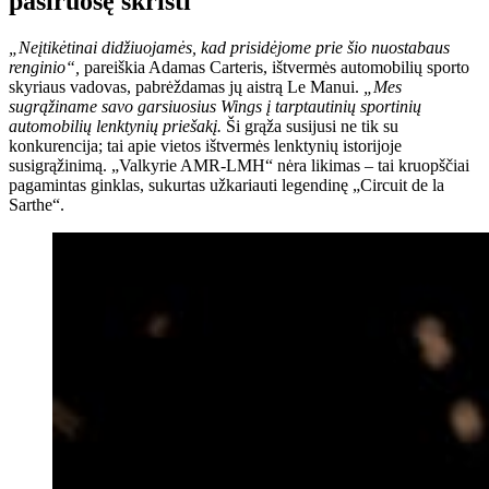
pasiruošę skristi
„Neįtikėtinai didžiuojamės, kad prisidėjome prie šio nuostabaus
renginio“,
pareiškia Adamas Carteris, ištvermės automobilių sporto
skyriaus vadovas, pabrėždamas jų aistrą Le Manui.
„Mes
sugrąžiname savo garsiuosius Wings į tarptautinių sportinių
automobilių lenktynių priešakį.
Ši grąža susijusi ne tik su
konkurencija; tai apie vietos ištvermės lenktynių istorijoje
susigrąžinimą. „Valkyrie AMR-LMH“ nėra likimas – tai kruopščiai
pagamintas ginklas, sukurtas užkariauti legendinę „Circuit de la
Sarthe“.