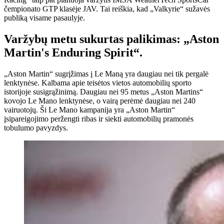
čempionato GTP klasėje JAV. Tai reiškia, kad „Valkyrie“ sužavės
publiką visame pasaulyje.
Varžybų metu sukurtas palikimas: „Aston
Martin's Enduring Spirit“.
„Aston Martin“ sugrįžimas į Le Maną yra daugiau nei tik pergalė
lenktynėse. Kalbama apie teisėtos vietos automobilių sporto
istorijoje susigrąžinimą. Daugiau nei 95 metus „Aston Martins“
kovojo Le Mano lenktynėse, o vairą perėmė daugiau nei 240
vairuotojų. Ši Le Mano kampanija yra „Aston Martin“
įsipareigojimo peržengti ribas ir siekti automobilių pramonės
tobulumo pavyzdys.