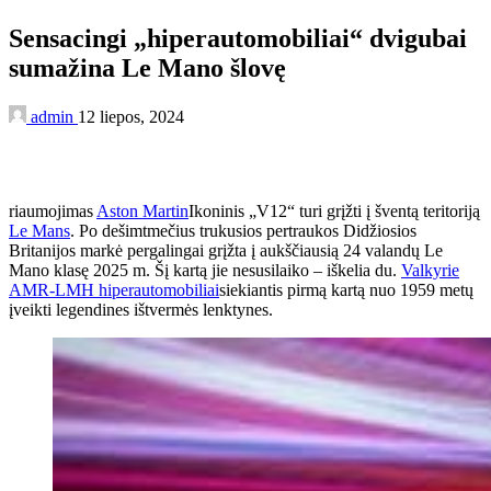
Sensacingi „hiperautomobiliai“ dvigubai
sumažina Le Mano šlovę
admin
12 liepos, 2024
riaumojimas
Aston Martin
Ikoninis „V12“ turi grįžti į šventą teritoriją
Le Mans
. Po dešimtmečius trukusios pertraukos Didžiosios
Britanijos markė pergalingai grįžta į aukščiausią 24 valandų Le
Mano klasę 2025 m. Šį kartą jie nesusilaiko – iškelia du.
Valkyrie
AMR-LMH hiperautomobiliai
siekiantis pirmą kartą nuo 1959 metų
įveikti legendines ištvermės lenktynes.