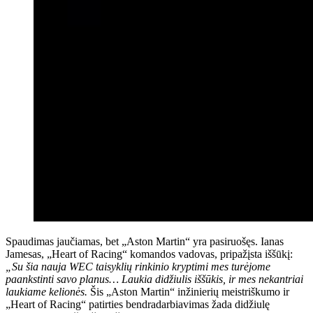
Spaudimas jaučiamas, bet „Aston Martin“ yra pasiruošęs. Ianas
Jamesas, „Heart of Racing“ komandos vadovas, pripažįsta iššūkį:
„Su šia nauja WEC taisyklių rinkinio kryptimi mes turėjome
paankstinti savo planus… Laukia didžiulis iššūkis, ir mes nekantriai
laukiame kelionės.
Šis „Aston Martin“ inžinierių meistriškumo ir
„Heart of Racing“ patirties bendradarbiavimas žada didžiulę