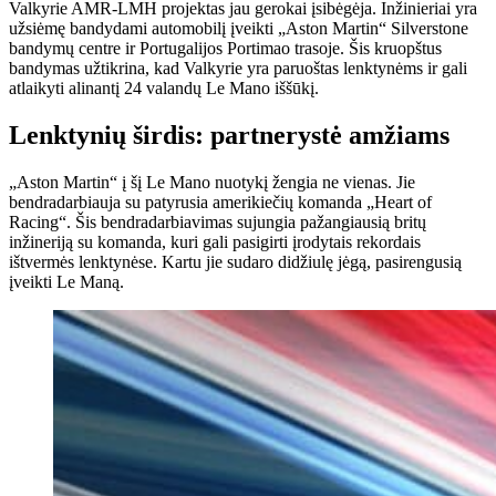
Valkyrie AMR-LMH projektas jau gerokai įsibėgėja. Inžinieriai yra
užsiėmę bandydami automobilį įveikti „Aston Martin“ Silverstone
bandymų centre ir Portugalijos Portimao trasoje. Šis kruopštus
bandymas užtikrina, kad Valkyrie yra paruoštas lenktynėms ir gali
atlaikyti alinantį 24 valandų Le Mano iššūkį.
Lenktynių širdis: partnerystė amžiams
„Aston Martin“ į šį Le Mano nuotykį žengia ne vienas. Jie
bendradarbiauja su patyrusia amerikiečių komanda „Heart of
Racing“. Šis bendradarbiavimas sujungia pažangiausią britų
inžineriją su komanda, kuri gali pasigirti įrodytais rekordais
ištvermės lenktynėse. Kartu jie sudaro didžiulę jėgą, pasirengusią
įveikti Le Maną.