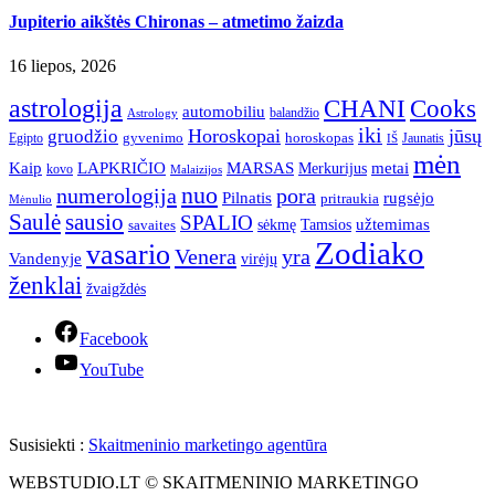
Jupiterio aikštės Chironas – atmetimo žaizda
16 liepos, 2026
astrologija
CHANI
Cooks
automobiliu
balandžio
Astrology
iki
Horoskopai
jūsų
gruodžio
gyvenimo
horoskopas
Egipto
Jaunatis
IŠ
mėn
Kaip
LAPKRIČIO
MARSAS
metai
Merkurijus
kovo
Malaizijos
nuo
numerologija
pora
Pilnatis
rugsėjo
pritraukia
Mėnulio
Saulė
sausio
SPALIO
užtemimas
sėkmę
Tamsios
savaites
Zodiako
vasario
Venera
yra
Vandenyje
virėjų
ženklai
žvaigždės
Facebook
YouTube
Susisiekti :
Skaitmeninio marketingo agentūra
WEBSTUDIO.LT © SKAITMENINIO MARKETINGO