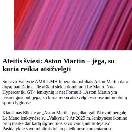
Ateitis šviesi: Aston Martin – jėga, su
kuria reikia atsižvelgti
Su savo Valkyrie AMR-LMH hiperautomobiliais Aston Martin daro
drąsų pareiškimą. Jie aiškiai siekia dominuoti Le Mano. Nuo
Hypercar iki GT4 lenktynių ir net
Formulė 1
Aston Martin yra
pasirengusi būti jėga, su kuria reikia atsižvelgti visuose automobilių
sporto lygiuose.
Klausimas išlieka: ar „Aston Martin“ pagaliau gali iškovoti pergalę
Le Mano lenktynėse su „Valkyrie“? Ar 2025 m. lenktynėse ikoninė
britų markė dar kartą išgraviruos savo vardą ant trofėjaus?
Pasidalykite savo mintimis toliau pateiktuose komentaruose.