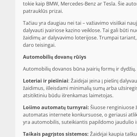
tokie kaip BMW, Mercedes-Benz ar Tesla. Šie automo
patrauklūs prizai.
Tačiau yra daugiau nei tai – važiavimo visiškai na
dalyvauti įvairiose kazino veiklose. Tai gali būti 
žaidimų ar dalyvavimo loterijose. Trumpai tariant
daro teisingai.
Automobilių dovanų rūšys
Automobilių dovanos būna įvairių formų ir dydžių
Loteriai ir piešiniai
: Žaidėjai įeina į piešinį daly
žaidimus, išleisdami minimalią sumą arba užsiregi
atsitiktiniu būdu išrenkamas laimėtojas.
Lošimo automatų turnyrai:
Šiuose renginiuose ž
automatas internete
konkursuose, o geriausi atlik
yra automobilis, suteikiantis papildomo jaudulio i
Taškais pagrįstos sistemos:
Žaidėjai kaupia taškus