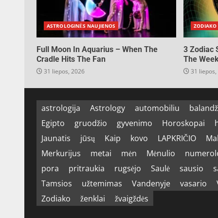
ASTROLOGINĖS NAUJIENOS
ZODIAKO
Full Moon In Aquarius – When The
3 Zodiac 
Cradle Hits The Fan
The Week 
31 liepos, 2026
31 liepos,
astrologija
Astrology
automobiliu
balandž
Egipto
gruodžio
gyvenimo
Horoskopai
Jaunatis
jūsų
Kaip
kovo
LAPKRIČIO
Mal
Merkurijus
metai
mėn
Mėnulio
numerolo
pora
pritraukia
rugsėjo
Saulė
sausio
s
Tamsios
užtemimas
Vandenyje
vasario
Zodiako
ženklai
žvaigždės