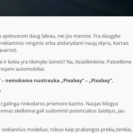
yra apdovanoti daug labiau, nei jūs manote. Yra daugybė
 reklaminio renginio arba atidarydami naują skyrių. Kartais
vairinti.
ir kokia yra tikimybė laimėti? Na, išsiaiškinkime. Pažvelkime
vanojami automobiliai.
i“ – nemokama nuotrauka „Pixabay“ – „Pixabay“.
?
ūti galinga rinkodaros priemonė kazino. Naujas blizgus
matomas
skelbimai
gali sudominti potencialius žaidėjus, jau
siekiančius modelius, tokius kaip prabangūs prekių ženklai,