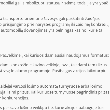
biliai gali simbolizuoti statusą ir sėkmę, todėl jie yra ypač
uja transporto priemone žavesys gali paskatinti žaidėjus
nuo prisijungimo prie narystės programų iki žaidimų konkrečių
, automobilių dovanojimas yra pelningas kazino, kurie tai
. Pažvelkime į kai kuriuos dažniausiai naudojamus formatus:
vaudami konkrečioje kazino veikloje, pvz., žaisdami tam tikrus
stravę lojalumo programoje. Pasibaigus akcijos laikotarpiui
aidėjai varžosi lošimo automatų turnyruose arba
lošimo
ėjai laimi prizus. Kai kuriuose turnyruose pagrindinis prizas
r konkurencijos.
 per savo lošimo veiklą, o tie, kurie akcijos pabaigoje turi