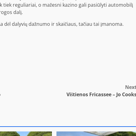
tiek reguliariai, o mažesni kazino gali pasiūlyti automobilį
rogos dalį.
ža dėl dalyvių dažnumo ir skaičiaus, tačiau tai įmanoma.
Nex
o
Vištienos Fricassee – Jo Cook