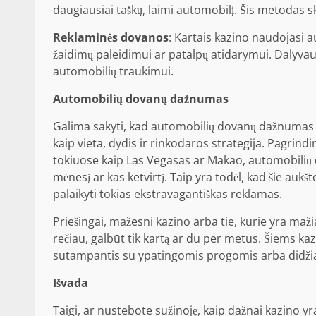
daugiausiai taškų, laimi automobilį. Šis metodas ska
Reklaminės dovanos
: Kartais kazino naudojasi
žaidimų paleidimui ar patalpų atidarymui. Dalyvaud
automobilių traukimui.
Automobilių dovanų dažnumas
Galima sakyti, kad automobilių dovanų dažnumas kaz
kaip vieta, dydis ir rinkodaros strategija. Pagrin
tokiuose kaip Las Vegasas ar Makao, automobilių 
mėnesį ar kas ketvirtį. Taip yra todėl, kad šie aukš
palaikyti tokias ekstravagantiškas reklamas.
Priešingai, mažesni kazino arba tie, kurie yra maž
rečiau, galbūt tik kartą ar du per metus. Šiems k
sutampantis su ypatingomis progomis arba didžiau
Išvada
Taigi, ar nustebote sužinoję, kaip dažnai kazino yr