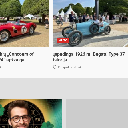
AUTO
bių „Concours of
Įspūdinga 1926 m. Bugatti Type 37
24“ apžvalga
istorija
4
19 spalio, 2024