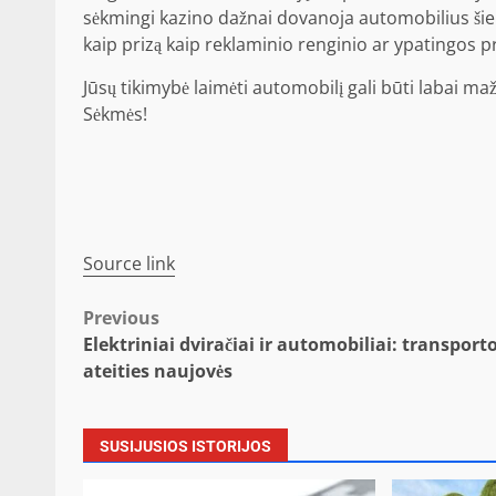
sėkmingi kazino dažnai dovanoja automobilius šiek 
kaip prizą kaip reklaminio renginio ar ypatingos p
Jūsų tikimybė laimėti automobilį gali būti labai ma
Sėkmės!
Source link
Post
Previous
Elektriniai dviračiai ir automobiliai: transport
navigation
ateities naujovės
SUSIJUSIOS ISTORIJOS