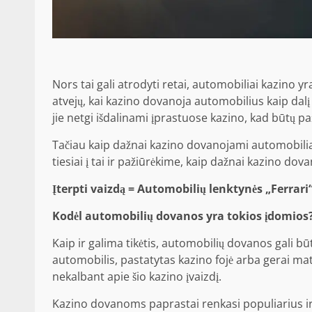
Nors tai gali atrodyti retai, automobiliai kazino 
atvejų, kai kazino dovanoja automobilius kaip dalį
jie netgi išdalinami įprastuose kazino, kad būtų paį
Tačiau kaip dažnai kazino dovanojami automobiliai 
tiesiai į tai ir pažiūrėkime, kaip dažnai kazino do
Įterpti vaizdą =
Automobilių lenktynės „Ferrar
Kodėl automobilių dovanos yra tokios įdomios
Kaip ir galima tikėtis, automobilių dovanos gali b
automobilis, pastatytas kazino fojė arba gerai 
nekalbant apie šio kazino įvaizdį.
Kazino dovanoms paprastai renkasi populiarius ir 