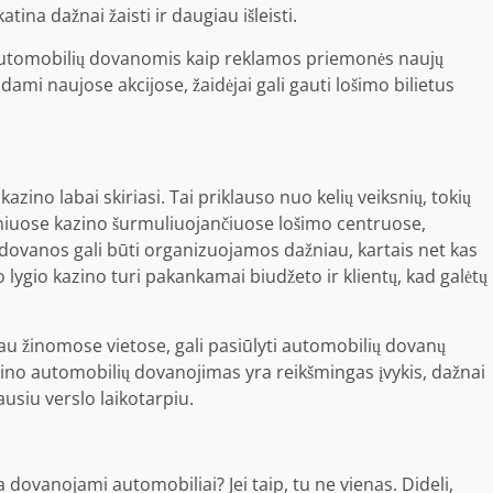
tina dažnai žaisti ir daugiau išleisti.
 automobilių dovanomis kaip
reklamos priemonės
naujų
ami naujose akcijose, žaidėjai gali gauti lošimo bilietus
ino labai skiriasi. Tai priklauso nuo kelių veiksnių, tokių
diniuose kazino šurmuliuojančiuose lošimo centruose,
dovanos gali būti organizuojamos dažniau, kartais net kas
to lygio kazino turi pakankamai biudžeto ir klientų, kad galėtų
iau žinomose vietose, gali pasiūlyti automobilių dovanų
azino automobilių dovanojimas yra reikšmingas įvykis, dažnai
siu verslo laikotarpiu.
a dovanojami automobiliai? Jei taip, tu ne vienas. Dideli,