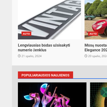
AUTO
AUTO
Lengviausias būdas užsisakyti
Mūsų nuosta
numerio ženklus
Elegance 20
21 spalio, 2024
20 spalio, 202
POPULIARIAUSIOS NAUJIENOS