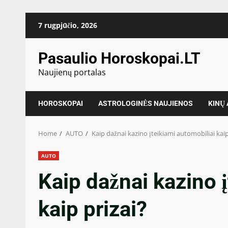
Skip
7 rugpjūčio, 2026
to
content
Pasaulio Horoskopai.LT
Naujienų portalas
HOROSKOPAI
ASTROLOGINĖS NAUJIENOS
KINŲ
Home
AUTO
Kaip dažnai kazino įteikiami automobiliai kaip
AUTO
Kaip dažnai kazino 
kaip prizai?