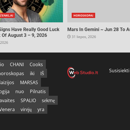
 ŽENKLAI
HOROSKOPAI
Signs Have Really Good Luck
Mars In Gemini ~ Jun 28 To A
Of August 3 – 9, 2026
31 liepos, 2026
 2026
io
CHANI
Cooks
Susisiekti
horoskopas
iki
IŠ
aizijos
MARSAS
gija
nuo
Pilnatis
avaites
SPALIO
sėkmę
Venera
virėjų
yra