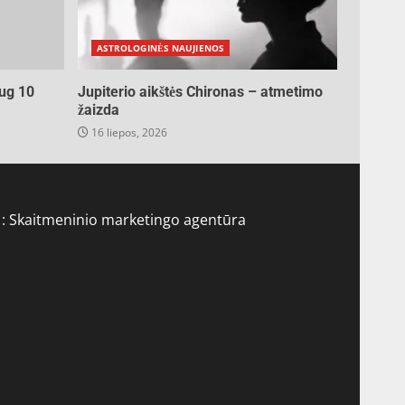
ASTROLOGINĖS NAUJIENOS
ug 10
Jupiterio aikštės Chironas – atmetimo
žaizda
16 liepos, 2026
 :
Skaitmeninio marketingo agentūra