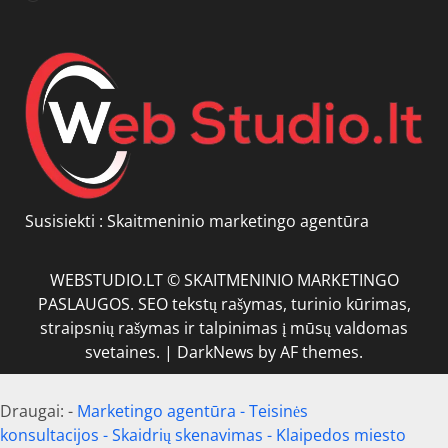
Susisiekti :
Skaitmeninio marketingo agentūra
WEBSTUDIO.LT © SKAITMENINIO MARKETINGO
PASLAUGOS. SEO tekstų rašymas, turinio kūrimas,
straipsnių rašymas ir talpinimas į mūsų valdomas
svetaines.
|
DarkNews
by AF themes.
Draugai: -
Marketingo agentūra
-
Teisinės
konsultacijos
-
Skaidrių skenavimas
-
Klaipedos miesto