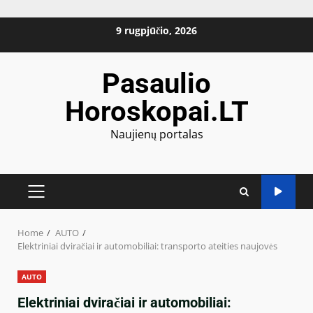
Skip
9 rugpjūčio, 2026
to
content
Pasaulio
Horoskopai.LT
Naujienų portalas
PRIMARY
MENU
Home
AUTO
Elektriniai dviračiai ir automobiliai: transporto ateities naujovės
AUTO
Elektriniai dviračiai ir automobiliai: