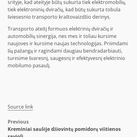
srityje, kad ateityje būtų sukurta tiek elektromobilių,
tiek elektroninių dviračių, kad būtų sukurta tobula
šviesesnio transporto kraštovaizdžio derinys.
Transporto ateitį formuos elektrinių dviračių ir
automobilių sinergija, nes mes ir toliau kursime
naujoves ir kursime naujas technologijas. Priimdami
šią pažangą ir ragindami daugiau bendradarbiauti,
turėsime švaresnį, saugesnį ir efektyvesnį elektrinio
mobilumo pasaulį.
Source link
Post
Previous
Kreminiai saulėje džiovintų pomidorų vištienos
navigation
ravioli