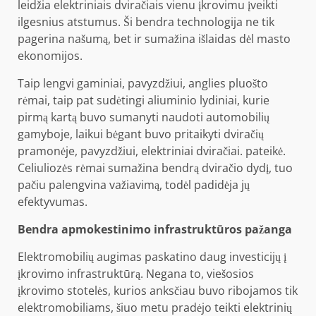
leidžia elektriniais dviračiais vienu įkrovimu įveikti
ilgesnius atstumus. Ši bendra technologija ne tik
pagerina našumą, bet ir sumažina išlaidas dėl masto
ekonomijos.
Taip lengvi gaminiai, pavyzdžiui, anglies pluošto
rėmai, taip pat sudėtingi aliuminio lydiniai, kurie
pirmą kartą buvo sumanyti naudoti automobilių
gamyboje, laikui bėgant buvo pritaikyti dviračių
pramonėje, pavyzdžiui, elektriniai dviračiai. pateikė.
Celiuliozės rėmai sumažina bendrą dviračio dydį, tuo
pačiu palengvina važiavimą, todėl padidėja jų
efektyvumas.
Bendra apmokestinimo infrastruktūros pažanga
Elektromobilių augimas paskatino daug investicijų į
įkrovimo infrastruktūrą. Negana to, viešosios
įkrovimo stotelės, kurios anksčiau buvo ribojamos tik
elektromobiliams, šiuo metu pradėjo teikti elektrinių