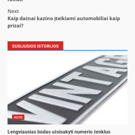
Next
Kaip dažnai kazino įteikiami automobiliai kaip
prizai?
SUSIJUSIOS ISTORIJOS
AUTO
Lengviausias būdas užsisakyti numerio ženklus