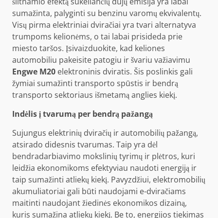
šiltnamio efektą sukeliančių dujų emisija yra labai
sumažinta, palyginti su benzinu varomų ekvivalentų.
Visų pirma elektriniai dviračiai yra tvari alternatyva
trumpoms kelionėms, o tai labai prisideda prie
miesto taršos. Įsivaizduokite, kad keliones
automobiliu pakeisite patogiu ir švariu važiavimu
Engwe M20
elektroninis dviratis. Šis poslinkis gali
žymiai sumažinti transporto spūstis ir bendrą
transporto sektoriaus išmetamą anglies kiekį.
Indėlis į tvarumą per bendrą pažangą
Sujungus elektrinių dviračių ir automobilių pažangą,
atsirado didesnis tvarumas. Taip yra dėl
bendradarbiavimo mokslinių tyrimų ir plėtros, kuri
leidžia ekonomikoms efektyviau naudoti energiją ir
taip sumažinti atliekų kiekį. Pavyzdžiui, elektromobilių
akumuliatoriai gali būti naudojami e-dviračiams
maitinti naudojant žiedinės ekonomikos dizainą,
kuris sumažina atliekų kiekį. Be to, energijos tiekimas