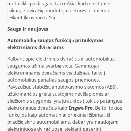
motociklų paslaugas. Tai reiškia, kad miestuose
įsikūrę e-dviračių naudotojai neturės problemų
ieškant įkrovimo taškų.
Sauga ir naujovės
Automobilių saugos funkcijų pritaikymas
elektriniams dviračiams
Kalbant apie elektrinius dviračius ir automobilius,
saugumas užima svarbią vietą. Gamintojai
elektroniniams dviračiams vis dažniau taiko į
automobilius panašias saugos priemones.
Pavyzdžiui, stabdžių antiblokavimo sistemos (ABS),
užtikrinančios greitą sustojimą net šlapiomis ar
slidžiomis sąlygomis, yra įtrauktos į tokius pažangius
elektroninius dviračius kaip
Engwe Pro
. Be to, tokios
funkcijos kaip automatiniai priekiniai žibintai, iš
pradžių skirti automobiliams, dabar yra naudojami
elektriniuose dviračiuose, siekiant pagerinti