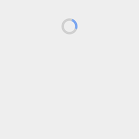
HOROSKOPAI
KINŲ ASTROLOGIJA
NUMEROLOGIJA
PASLAUGOS
RECEPTAI
SVEIKATA
TECHNOLOGIJOS
Uncategorized
ZODIAKO ŽENKLAI