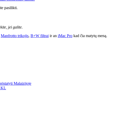
 pasilikti.
te, jei galite.
,
Manfrotto trikojis
,
B+W filtrai
ir an
iMac Pro
kad čia matytų meną.
istatyti Malaizijoje
n KL