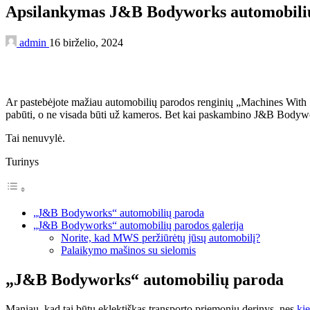
Apsilankymas J&B Bodyworks automobili
admin
16 birželio, 2024
Ar pastebėjote mažiau automobilių parodos renginių „Machines With Sou
pabūti, o ne visada būti už kameros. Bet kai paskambino J&B Bodywor
Tai nenuvylė.
Turinys
„J&B Bodyworks“ automobilių paroda
„J&B Bodyworks“ automobilių parodos galerija
Norite, kad MWS peržiūrėtų jūsų automobilį?
Palaikymo mašinos su sielomis
„J&B Bodyworks“ automobilių paroda
Maniau, kad tai būtų eklektiškas transporto priemonių derinys, nes
kie