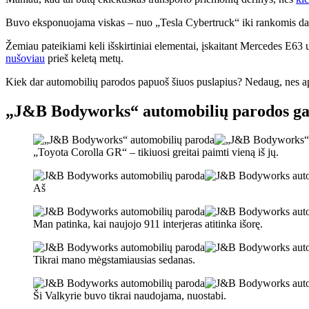
Buvo eksponuojama viskas – nuo ​​„Tesla Cybertruck“ iki rankomis dažy
Žemiau pateikiami keli išskirtiniai elementai, įskaitant Mercedes E63
nušoviau
prieš keletą metų.
Kiek dar automobilių parodos papuoš šiuos puslapius? Nedaug, nes apžv
„J&B Bodyworks“ automobilių parodos ga
„Toyota Corolla GR“ – tikiuosi greitai paimti vieną iš jų.
Aš
Man patinka, kai naujojo 911 interjeras atitinka išorę.
Tikrai mano mėgstamiausias sedanas.
Ši Valkyrie buvo tikrai naudojama, nuostabi.