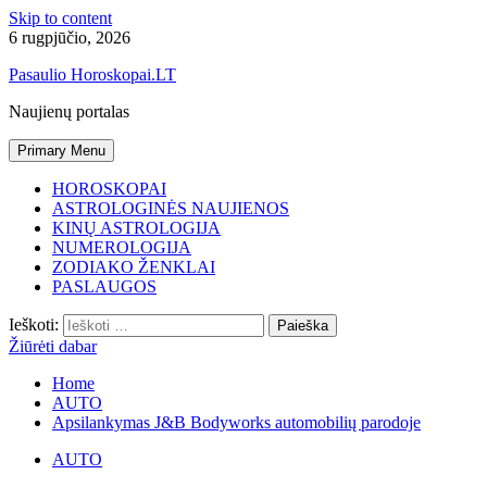
Skip to content
6 rugpjūčio, 2026
Pasaulio Horoskopai.LT
Naujienų portalas
Primary Menu
HOROSKOPAI
ASTROLOGINĖS NAUJIENOS
KINŲ ASTROLOGIJA
NUMEROLOGIJA
ZODIAKO ŽENKLAI
PASLAUGOS
Ieškoti:
Žiūrėti dabar
Home
AUTO
Apsilankymas J&B Bodyworks automobilių parodoje
AUTO