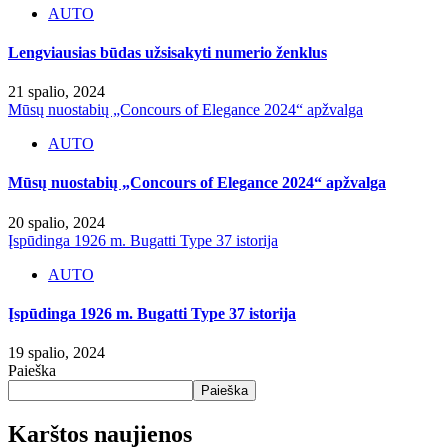
AUTO
Lengviausias būdas užsisakyti numerio ženklus
21 spalio, 2024
Mūsų nuostabių „Concours of Elegance 2024“ apžvalga
AUTO
Mūsų nuostabių „Concours of Elegance 2024“ apžvalga
20 spalio, 2024
Įspūdinga 1926 m. Bugatti Type 37 istorija
AUTO
Įspūdinga 1926 m. Bugatti Type 37 istorija
19 spalio, 2024
Paieška
Paieška
Karštos naujienos