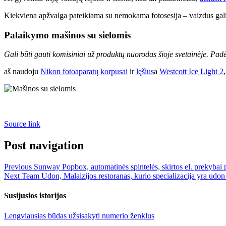
Kiekviena apžvalga pateikiama su nemokama fotosesija – vaizdus galite
Palaikymo mašinos su sielomis
Gali būti gauti komisiniai už produktų nuorodas šioje svetainėje. Padėki
aš naudoju
Nikon fotoaparatų korpusai
ir
lęšius
a
Westcott Ice Light 2
Source link
Post navigation
Previous
Sunway Popbox, automatinės spintelės, skirtos el. prekybai pr
Next
Team Udon, Malaizijos restoranas, kurio specializacija yra udo
Susijusios istorijos
Lengviausias būdas užsisakyti numerio ženklus