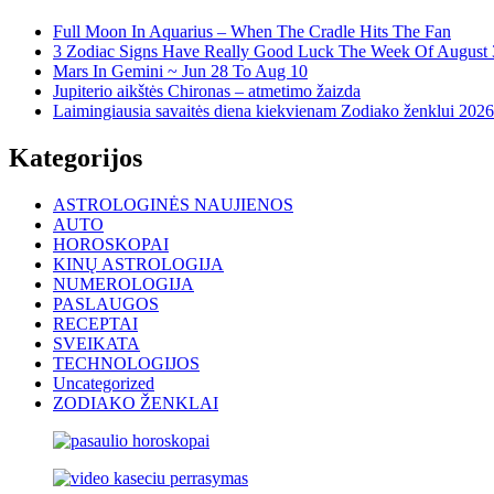
Full Moon In Aquarius – When The Cradle Hits The Fan
3 Zodiac Signs Have Really Good Luck The Week Of August 3
Mars In Gemini ~ Jun 28 To Aug 10
Jupiterio aikštės Chironas – atmetimo žaizda
Laimingiausia savaitės diena kiekvienam Zodiako ženklui 2026
Kategorijos
ASTROLOGINĖS NAUJIENOS
AUTO
HOROSKOPAI
KINŲ ASTROLOGIJA
NUMEROLOGIJA
PASLAUGOS
RECEPTAI
SVEIKATA
TECHNOLOGIJOS
Uncategorized
ZODIAKO ŽENKLAI