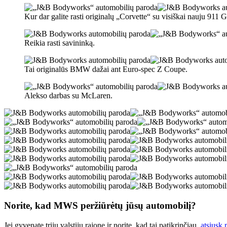
Kur dar galite rasti originalų „Corvette“ su visiškai nauju 911 
Reikia rasti savininką.
Tai originalūs BMW dažai ant Euro-spec Z Coupe.
Alekso darbas su McLaren.
Norite, kad MWS peržiūrėtų jūsų automobilį?
Jei gyvenate trijų valstijų rajone ir norite, kad tai patikrinčiau,
atsiusk 