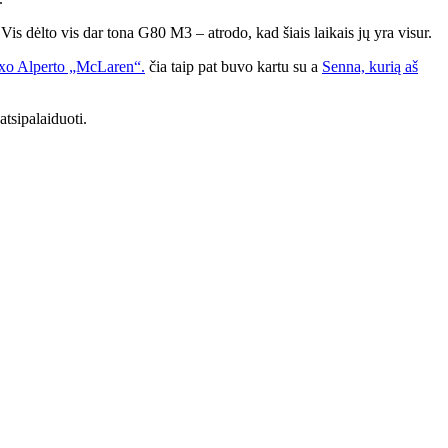
s dėlto vis dar tona G80 M3 – atrodo, kad šiais laikais jų yra visur.
xo Alperto „McLaren“.
čia taip pat buvo kartu su a
Senna, kurią aš
tsipalaiduoti.