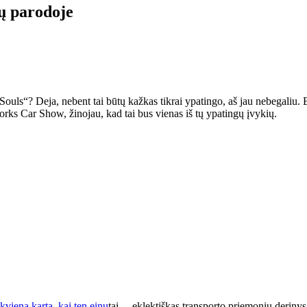
ų parodoje
ls“? Deja, nebent tai būtų kažkas tikrai ypatingo, aš jau nebegaliu. B
ks Car Show, žinojau, kad tai bus vienas iš tų ypatingų įvykių.
kvieną kartą, kai ten einu
tai… eklektiškas transporto priemonių derinys