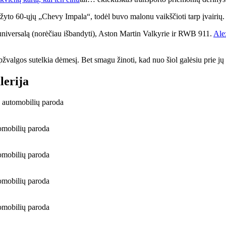
to 60-ųjų „Chevy Impala“, todėl buvo malonu vaikščioti tarp įvairių. Vi
 universalą (norėčiau išbandyti), Aston Martin Valkyrie ir RWB 911.
Ale
algos sutelkia dėmesį. Bet smagu žinoti, kad nuo šiol galėsiu prie jų a
lerija