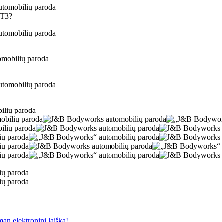
GT3?
man elektroninį laiška!