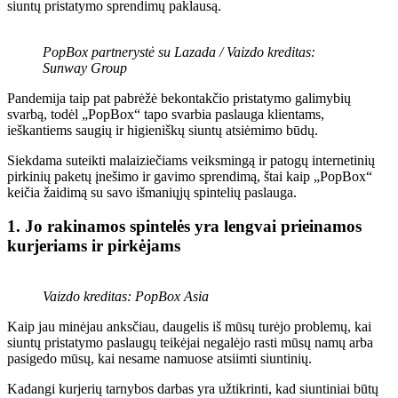
siuntų pristatymo sprendimų paklausą.
PopBox partnerystė su Lazada / Vaizdo kreditas:
Sunway Group
Pandemija taip pat pabrėžė bekontakčio pristatymo galimybių
svarbą, todėl „PopBox“ tapo svarbia paslauga klientams,
ieškantiems saugių ir higieniškų siuntų atsiėmimo būdų.
Siekdama suteikti malaiziečiams veiksmingą ir patogų internetinių
pirkinių paketų įnešimo ir gavimo sprendimą, štai kaip „PopBox“
keičia žaidimą su savo išmaniųjų spintelių paslauga.
1. Jo rakinamos spintelės yra lengvai prieinamos
kurjeriams ir pirkėjams
Vaizdo kreditas: PopBox Asia
Kaip jau minėjau anksčiau, daugelis iš mūsų turėjo problemų, kai
siuntų pristatymo paslaugų teikėjai negalėjo rasti mūsų namų arba
pasigedo mūsų, kai nesame namuose atsiimti siuntinių.
Kadangi kurjerių tarnybos darbas yra užtikrinti, kad siuntiniai būtų