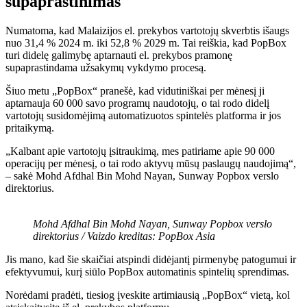
supaprastinimas
Numatoma, kad Malaizijos el. prekybos vartotojų skverbtis išaugs
nuo 31,4 % 2024 m. iki 52,8 % 2029 m. Tai reiškia, kad PopBox
turi didelę galimybę aptarnauti el. prekybos pramonę
supaprastindama užsakymų vykdymo procesą.
Šiuo metu „PopBox“ pranešė, kad vidutiniškai per mėnesį ji
aptarnauja 60 000 savo programų naudotojų, o tai rodo didelį
vartotojų susidomėjimą automatizuotos spintelės platforma ir jos
pritaikymą.
„Kalbant apie vartotojų įsitraukimą, mes patiriame apie 90 000
operacijų per mėnesį, o tai rodo aktyvų mūsų paslaugų naudojimą“,
– sakė Mohd Afdhal Bin Mohd Nayan, Sunway Popbox verslo
direktorius.
Mohd Afdhal Bin Mohd Nayan, Sunway Popbox verslo
direktorius / Vaizdo kreditas: PopBox Asia
Jis mano, kad šie skaičiai atspindi didėjantį pirmenybę patogumui ir
efektyvumui, kurį siūlo PopBox automatinis spintelių sprendimas.
Norėdami pradėti, tiesiog įveskite artimiausią „PopBox“ vietą, kol