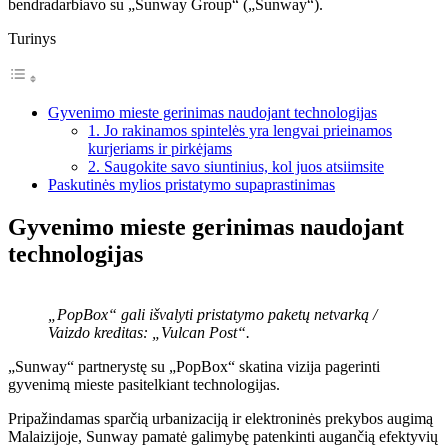
bendradarbiavo su „Sunway Group“ („Sunway“).
Turinys
Gyvenimo mieste gerinimas naudojant technologijas
1. Jo rakinamos spintelės yra lengvai prieinamos
kurjeriams ir pirkėjams
2. Saugokite savo siuntinius, kol juos atsiimsite
Paskutinės mylios pristatymo supaprastinimas
Gyvenimo mieste gerinimas naudojant
technologijas
„PopBox“ gali išvalyti pristatymo paketų netvarką /
Vaizdo kreditas: „Vulcan Post“.
„Sunway“ partnerystę su „PopBox“ skatina vizija pagerinti
gyvenimą mieste pasitelkiant technologijas.
Pripažindamas sparčią urbanizaciją ir elektroninės prekybos augimą
Malaizijoje, Sunway pamatė galimybę patenkinti augančią efektyvių