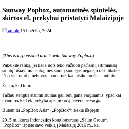
Sunway Popbox, automatinės spintelės,
skirtos el. prekybai pristatyti Malaizijoje
admin
15 birželio, 2024
[This is a sponsored article with
Sunway Popbox
.]
Pakelkite ranką, jei kada nors teko važiuoti pačiam į artimiausią
siuntų rūšiavimo centrą, nes siuntų siuntėjas negalėjo rasti tikslios
jūsų vietos arba nebuvote namuose, kad atsiimtumėte siuntinio.
Žinau, kad turiu.
Tačiau stengtis atsiimti siuntas gali būti gana varginantis, ypač kai
manoma, kad el. prekyba apsipirkimą pavers be vargo.
Būtent tai „PopBox Asia“ („PopBox“) siekia išspręsti.
2015 m. įkurta Indonezijos konglomeratas „Salim Group“,
„PopBox“ išplėtė savo veiklą į Malaiziją 2016 m., kai