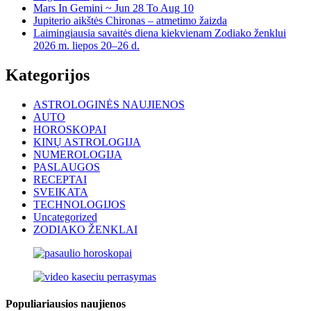
Mars In Gemini ~ Jun 28 To Aug 10
Jupiterio aikštės Chironas – atmetimo žaizda
Laimingiausia savaitės diena kiekvienam Zodiako ženklui
2026 m. liepos 20–26 d.
Kategorijos
ASTROLOGINĖS NAUJIENOS
AUTO
HOROSKOPAI
KINŲ ASTROLOGIJA
NUMEROLOGIJA
PASLAUGOS
RECEPTAI
SVEIKATA
TECHNOLOGIJOS
Uncategorized
ZODIAKO ŽENKLAI
Populiariausios naujienos