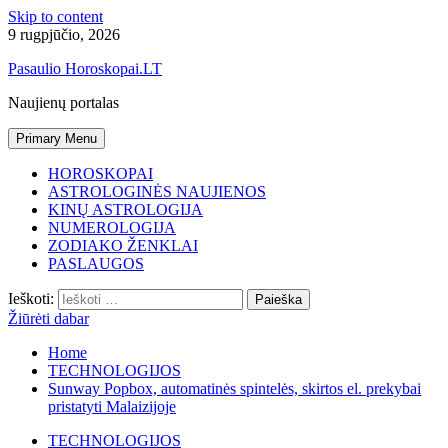
Skip to content
9 rugpjūčio, 2026
Pasaulio Horoskopai.LT
Naujienų portalas
Primary Menu
HOROSKOPAI
ASTROLOGINĖS NAUJIENOS
KINŲ ASTROLOGIJA
NUMEROLOGIJA
ZODIAKO ŽENKLAI
PASLAUGOS
Ieškoti:
Žiūrėti dabar
Home
TECHNOLOGIJOS
Sunway Popbox, automatinės spintelės, skirtos el. prekybai
pristatyti Malaizijoje
TECHNOLOGIJOS