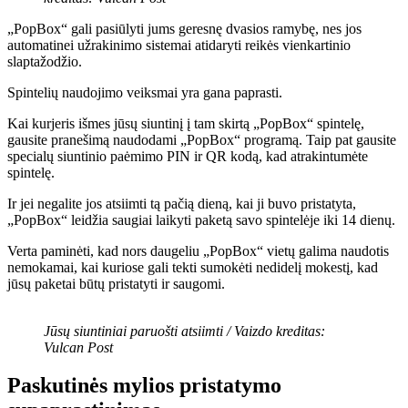
„PopBox“ gali pasiūlyti jums geresnę dvasios ramybę, nes jos
automatinei užrakinimo sistemai atidaryti reikės vienkartinio
slaptažodžio.
Spintelių naudojimo veiksmai yra gana paprasti.
Kai kurjeris išmes jūsų siuntinį į tam skirtą „PopBox“ spintelę,
gausite pranešimą naudodami „PopBox“ programą. Taip pat gausite
specialų siuntinio paėmimo PIN ir QR kodą, kad atrakintumėte
spintelę.
Ir jei negalite jos atsiimti tą pačią dieną, kai ji buvo pristatyta,
„PopBox“ leidžia saugiai laikyti paketą savo spintelėje iki 14 dienų.
Verta paminėti, kad nors daugeliu „PopBox“ vietų galima naudotis
nemokamai, kai kuriose gali tekti sumokėti nedidelį mokestį, kad
jūsų paketai būtų pristatyti ir saugomi.
Jūsų siuntiniai paruošti atsiimti / Vaizdo kreditas:
Vulcan Post
Paskutinės mylios pristatymo