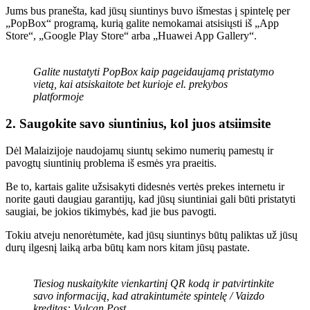
Jums bus pranešta, kad jūsų siuntinys buvo išmestas į spintelę per
„PopBox“ programą, kurią galite nemokamai atsisiųsti iš „App
Store“, „Google Play Store“ arba „Huawei App Gallery“.
Galite nustatyti PopBox kaip pageidaujamą pristatymo
vietą, kai atsiskaitote bet kurioje el. prekybos
platformoje
2. Saugokite savo siuntinius, kol juos atsiimsite
Dėl Malaizijoje naudojamų siuntų sekimo numerių pamestų ir
pavogtų siuntinių problema iš esmės yra praeitis.
Be to, kartais galite užsisakyti didesnės vertės prekes internetu ir
norite gauti daugiau garantijų, kad jūsų siuntiniai gali būti pristatyti
saugiai, be jokios tikimybės, kad jie bus pavogti.
Tokiu atveju nenorėtumėte, kad jūsų siuntinys būtų paliktas už jūsų
durų ilgesnį laiką arba būtų kam nors kitam jūsų pastate.
Tiesiog nuskaitykite vienkartinį QR kodą ir patvirtinkite
savo informaciją, kad atrakintumėte spintelę / Vaizdo
kreditas: Vulcan Post