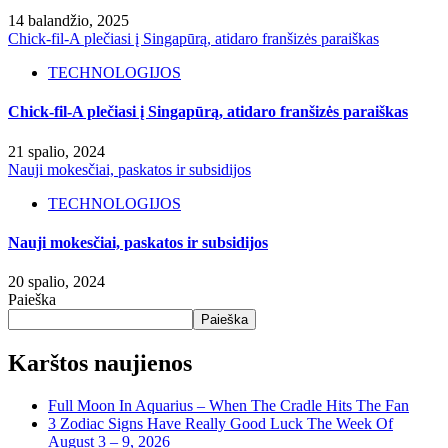
14 balandžio, 2025
Chick-fil-A plečiasi į Singapūrą, atidaro franšizės paraiškas
TECHNOLOGIJOS
Chick-fil-A plečiasi į Singapūrą, atidaro franšizės paraiškas
21 spalio, 2024
Nauji mokesčiai, paskatos ir subsidijos
TECHNOLOGIJOS
Nauji mokesčiai, paskatos ir subsidijos
20 spalio, 2024
Paieška
Paieška
Karštos naujienos
Full Moon In Aquarius – When The Cradle Hits The Fan
3 Zodiac Signs Have Really Good Luck The Week Of
August 3 – 9, 2026