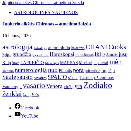
Jupiterio aikštės Chironas – atmetimo žaizda
ASTROLOGINĖS NAUJIENOS
Jupiterio aikštės Chironas – atmetimo žaizda
16 liepos, 2026
astrologija
CHANI
Cooks
automobiliu
balandžio
Astrology
iki
Horoskopai
jūsų
gruodžio
gyvenimo
horoskopas
Egipto
Jaunatis
IŠ
mėn
Kaip
LAPKRIČIO
MARSAS
metai
Merkurijus
kovo
Malaizijos
nuo
numerologija
pora
Pilnatis
rugsėjo
pritraukia
Mėnulio
Saulė
sausio
SPALIO
užtemimas
sėkmę
Tamsios
savaites
Zodiako
vasario
Venera
yra
Vandenyje
virėjų
ženklai
žvaigždės
Facebook
YouTube