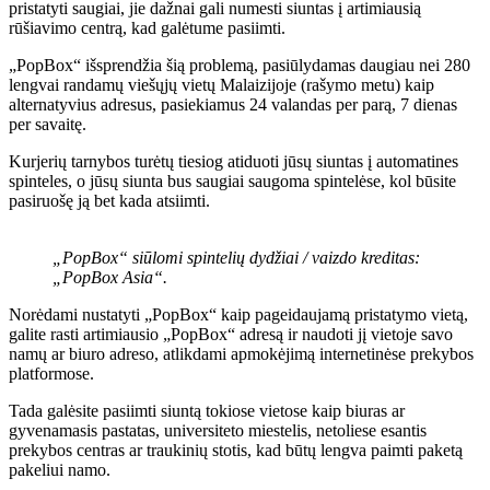
pristatyti saugiai, jie dažnai gali numesti siuntas į artimiausią
rūšiavimo centrą, kad galėtume pasiimti.
„PopBox“ išsprendžia šią problemą, pasiūlydamas daugiau nei 280
lengvai randamų viešųjų vietų Malaizijoje (rašymo metu) kaip
alternatyvius adresus, pasiekiamus 24 valandas per parą, 7 dienas
per savaitę.
Kurjerių tarnybos turėtų tiesiog atiduoti jūsų siuntas į automatines
spinteles, o jūsų siunta bus saugiai saugoma spintelėse, kol būsite
pasiruošę ją bet kada atsiimti.
„PopBox“ siūlomi spintelių dydžiai / vaizdo kreditas:
„PopBox Asia“.
Norėdami nustatyti „PopBox“ kaip pageidaujamą pristatymo vietą,
galite rasti artimiausio „PopBox“ adresą ir naudoti jį vietoje savo
namų ar biuro adreso, atlikdami apmokėjimą internetinėse prekybos
platformose.
Tada galėsite pasiimti siuntą tokiose vietose kaip biuras ar
gyvenamasis pastatas, universiteto miestelis, netoliese esantis
prekybos centras ar traukinių stotis, kad būtų lengva paimti paketą
pakeliui namo.