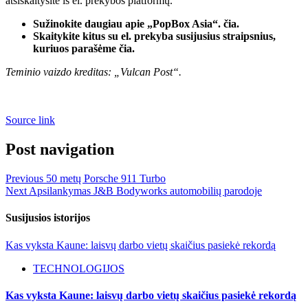
atsiskaitysite iš el. prekybos platformų.
Sužinokite daugiau apie „PopBox Asia“.
čia
.
Skaitykite kitus su el. prekyba susijusius straipsnius,
kuriuos parašėme
čia
.
Teminio vaizdo kreditas: „Vulcan Post“.
Source link
Post navigation
Previous
50 metų Porsche 911 Turbo
Next
Apsilankymas J&B Bodyworks automobilių parodoje
Susijusios istorijos
Kas vyksta Kaune: laisvų darbo vietų skaičius pasiekė rekordą
TECHNOLOGIJOS
Kas vyksta Kaune: laisvų darbo vietų skaičius pasiekė rekordą