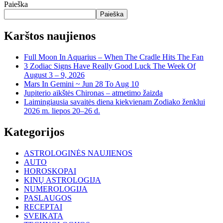
Paieška
Paieška
Karštos naujienos
Full Moon In Aquarius – When The Cradle Hits The Fan
3 Zodiac Signs Have Really Good Luck The Week Of
August 3 – 9, 2026
Mars In Gemini ~ Jun 28 To Aug 10
Jupiterio aikštės Chironas – atmetimo žaizda
Laimingiausia savaitės diena kiekvienam Zodiako ženklui
2026 m. liepos 20–26 d.
Kategorijos
ASTROLOGINĖS NAUJIENOS
AUTO
HOROSKOPAI
KINŲ ASTROLOGIJA
NUMEROLOGIJA
PASLAUGOS
RECEPTAI
SVEIKATA