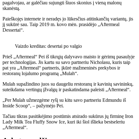
pagalvojau, ar galėčiau sujungti šiuos skonius į vieną malonų
skanėstą.
Paieškojęs internete ir neradęs jo lūkesčius atitinkančių variantų, jis
jį sukūrė sau. Taip 2019 m. kovo mėn. prasidėjo „Aftermeal
Dessertai“.
Vaizdo kreditas: desertai po valgio
Prieš „Aftermeal“ Pei iš tikrųjų dalyvavo maisto ir gėrimų pasaulyje
per technologijas. Jis kartu su savo partneriu Nicholasu, kuris taip
pat yra „Aftermeal“ partneris, įkūrė mažmeninės prekybos ir
restoranų lojalumo programą „Mulah“.
Mulah supažindino juos su daugeliu restoranų ir kavinių savininkų,
suteikdama vertingų įžvalgų ir paskatindama paleisti „Aftermeal“.
„Per Mulah užmezgėme ryšį su kitu savo partneriu Edmundu iš
Inside Scoop“, – pažymėjo Pei.
Tačiau tikras pasitikėjimo postūmis atsirado sukūrus jų firminę Iron
Lady Milk Tea Fluffy Snow Ice, kuri iki šiol išlieka bestseleriu
„Aftermeal“.