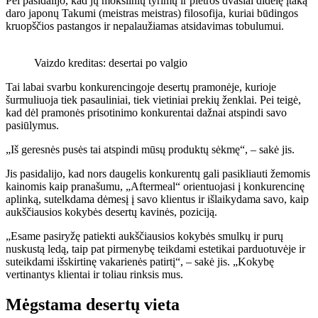
Pei pasidalijo, kad jų mokslinių tyrimų ir plėtros dvasiai didelę įtaką
daro japonų Takumi (meistras meistras) filosofija, kuriai būdingos
kruopščios pastangos ir nepalaužiamas atsidavimas tobulumui.
Vaizdo kreditas: desertai po valgio
Tai labai svarbu konkurencingoje desertų pramonėje, kurioje
šurmuliuoja tiek pasauliniai, tiek vietiniai prekių ženklai. Pei teigė,
kad dėl pramonės prisotinimo konkurentai dažnai atspindi savo
pasiūlymus.
„Iš geresnės pusės tai atspindi mūsų produktų sėkmę“, – sakė jis.
Jis pasidalijo, kad nors daugelis konkurentų gali pasikliauti žemomis
kainomis kaip pranašumu, „Aftermeal“ orientuojasi į konkurencinę
aplinką, sutelkdama dėmesį į savo klientus ir išlaikydama savo, kaip
aukščiausios kokybės desertų kavinės, poziciją.
„Esame pasiryžę patiekti aukščiausios kokybės smulkų ir purų
nuskustą ledą, taip pat pirmenybę teikdami estetikai parduotuvėje ir
suteikdami išskirtinę vakarienės patirtį“, – sakė jis. „Kokybę
vertinantys klientai ir toliau rinksis mus.
Mėgstama desertų vieta