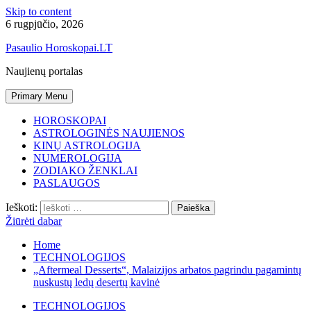
Skip to content
6 rugpjūčio, 2026
Pasaulio Horoskopai.LT
Naujienų portalas
Primary Menu
HOROSKOPAI
ASTROLOGINĖS NAUJIENOS
KINŲ ASTROLOGIJA
NUMEROLOGIJA
ZODIAKO ŽENKLAI
PASLAUGOS
Ieškoti:
Žiūrėti dabar
Home
TECHNOLOGIJOS
„Aftermeal Desserts“, Malaizijos arbatos pagrindu pagamintų
nuskustų ledų desertų kavinė
TECHNOLOGIJOS