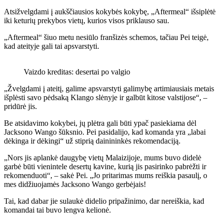
Atsižvelgdami į aukščiausios kokybės kokybę, „Aftermeal“ išsiplėtė
iki keturių prekybos vietų, kurios visos priklauso sau.
„Aftermeal“ šiuo metu nesiūlo franšizės schemos, tačiau Pei teigė,
kad ateityje gali tai apsvarstyti.
Vaizdo kreditas: desertai po valgio
„Žvelgdami į ateitį, galime apsvarstyti galimybę artimiausiais metais
išplėsti savo pėdsaką Klango slėnyje ir galbūt kitose valstijose“, –
pridūrė jis.
Be atsidavimo kokybei, jų plėtra gali būti ypač pasiekiama dėl
Jacksono Wango šūksnio. Pei pasidalijo, kad komanda yra „labai
dėkinga ir dėkingi“ už stiprią dainininkės rekomendaciją.
„Nors jis aplankė daugybę vietų Malaizijoje, mums buvo didelė
garbė būti vienintele desertų kavine, kurią jis pasirinko pabrėžti ir
rekomenduoti“, – sakė Pei. „Jo pritarimas mums reiškia pasaulį, o
mes didžiuojamės Jacksono Wango gerbėjais!
Tai, kad dabar jie sulaukė didelio pripažinimo, dar nereiškia, kad
komandai tai buvo lengva kelionė.