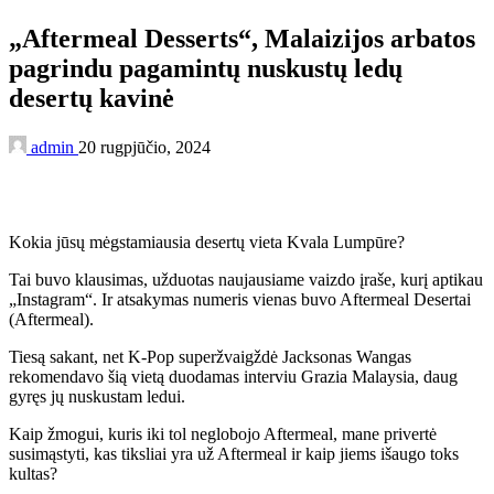
„Aftermeal Desserts“, Malaizijos arbatos
pagrindu pagamintų nuskustų ledų
desertų kavinė
admin
20 rugpjūčio, 2024
Kokia jūsų mėgstamiausia desertų vieta Kvala Lumpūre?
Tai buvo klausimas, užduotas naujausiame vaizdo įraše, kurį aptikau
„Instagram“. Ir atsakymas numeris vienas buvo Aftermeal Desertai
(Aftermeal).
Tiesą sakant, net K-Pop superžvaigždė Jacksonas Wangas
rekomendavo šią vietą duodamas interviu Grazia Malaysia, daug
gyręs jų nuskustam ledui.
Kaip žmogui, kuris iki tol neglobojo Aftermeal, mane privertė
susimąstyti, kas tiksliai yra už Aftermeal ir kaip jiems išaugo toks
kultas?