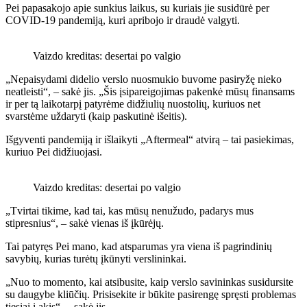
Pei papasakojo apie sunkius laikus, su kuriais jie susidūrė per
COVID-19 pandemiją, kuri apribojo ir draudė valgyti.
Vaizdo kreditas: desertai po valgio
„Nepaisydami didelio verslo nuosmukio buvome pasiryžę nieko
neatleisti“, – sakė jis. „Šis įsipareigojimas pakenkė mūsų finansams
ir per tą laikotarpį patyrėme didžiulių nuostolių, kuriuos net
svarstėme uždaryti (kaip paskutinė išeitis).
Išgyventi pandemiją ir išlaikyti „Aftermeal“ atvirą – tai pasiekimas,
kuriuo Pei didžiuojasi.
Vaizdo kreditas: desertai po valgio
„Tvirtai tikime, kad tai, kas mūsų nenužudo, padarys mus
stipresnius“, – sakė vienas iš įkūrėjų.
Tai patyręs Pei mano, kad atsparumas yra viena iš pagrindinių
savybių, kurias turėtų įkūnyti verslininkai.
„Nuo to momento, kai atsibusite, kaip verslo savininkas susidursite
su daugybe kliūčių. Prisisekite ir būkite pasirengę spręsti problemas
tiesiai į akis“, – sakė jis.