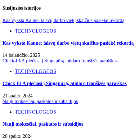
Susijusios istorijos
Kas vyksta Kaune: laisvų darbo vietų skaičius pasiekė rekordą
TECHNOLOGIJOS
Kas vyksta Kaune: laisvų darbo vietų skaičius pasiekė rekordą
14 balandžio, 2025
Chick-fil-A plečiasi į Singapūrą, atidaro franšizės paraiškas
TECHNOLOGIJOS
Chick-fil-A plečiasi į Singapūrą, atidaro franšizės paraiškas
21 spalio, 2024
Nauji mokesčiai, paskatos ir subsidijos
TECHNOLOGIJOS
Nauji mokesčiai, paskatos ir subsidijos
20 spalio, 2024