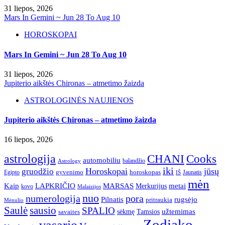
31 liepos, 2026
Mars In Gemini ~ Jun 28 To Aug 10
HOROSKOPAI
Mars In Gemini ~ Jun 28 To Aug 10
31 liepos, 2026
Jupiterio aikštės Chironas – atmetimo žaizda
ASTROLOGINĖS NAUJIENOS
Jupiterio aikštės Chironas – atmetimo žaizda
16 liepos, 2026
astrologija
CHANI
Cooks
automobiliu
balandžio
Astrology
iki
Horoskopai
jūsų
gruodžio
gyvenimo
horoskopas
Egipto
Jaunatis
IŠ
mėn
Kaip
LAPKRIČIO
MARSAS
metai
Merkurijus
kovo
Malaizijos
nuo
numerologija
pora
Pilnatis
rugsėjo
pritraukia
Mėnulio
Saulė
sausio
SPALIO
užtemimas
sėkmę
Tamsios
savaites
Zodiako