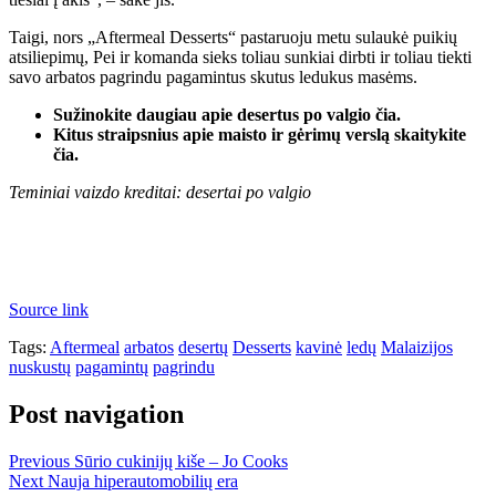
Taigi, nors „Aftermeal Desserts“ pastaruoju metu sulaukė puikių
atsiliepimų, Pei ir komanda sieks toliau sunkiai dirbti ir toliau tiekti
savo arbatos pagrindu pagamintus skutus ledukus masėms.
Sužinokite daugiau apie desertus po valgio čia.
Kitus straipsnius apie maisto ir gėrimų verslą skaitykite
čia.
Teminiai vaizdo kreditai: desertai po valgio
Source link
Tags:
Aftermeal
arbatos
desertų
Desserts
kavinė
ledų
Malaizijos
nuskustų
pagamintų
pagrindu
Post navigation
Previous
Sūrio cukinijų kiše – Jo Cooks
Next
Nauja hiperautomobilių era