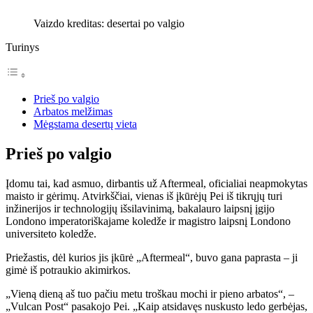
Vaizdo kreditas: desertai po valgio
Turinys
Prieš po valgio
Arbatos melžimas
Mėgstama desertų vieta
Prieš po valgio
Įdomu tai, kad asmuo, dirbantis už Aftermeal, oficialiai neapmokytas
maisto ir gėrimų. Atvirkščiai, vienas iš įkūrėjų Pei iš tikrųjų turi
inžinerijos ir technologijų išsilavinimą, bakalauro laipsnį įgijo
Londono imperatoriškajame koledže ir magistro laipsnį Londono
universiteto koledže.
Priežastis, dėl kurios jis įkūrė „Aftermeal“, buvo gana paprasta – ji
gimė iš potraukio akimirkos.
„Vieną dieną aš tuo pačiu metu troškau mochi ir pieno arbatos“, –
„Vulcan Post“ pasakojo Pei. „Kaip atsidavęs nuskusto ledo gerbėjas,