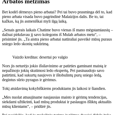
Arbatos melžimas
Bet kodėl dėmesys pieno arbatai? Pei tai buvo prasminga dėl to, kad
pieno arbata visada buvo pagrindinė Malaizijos dalis. Be to, tai
kažkas, ką jis asmeniškai myli ilgą laiką.
„Senais gerais laikais Chatime buvo vienas iš mano mėgstamiausių –
dažnai pirkdavau jį savo kolegoms iš Mulah arbatos metu“, –
prisiminė jis. „Ta aistra pieno arbatai natūraliai paveikė mūsų puraus
sniego ledo skonių sukūrimą.
Vaizdo kreditas: desertai po valgio
Nors jis neturėjo jokio išsilavinimo ar patirties gaminant maistą ir
nepažinojo jokių skutimosi ledo ekspertų, Pei pasinaudojo savo
patirtimi, kad sukurtų naujoves ir ištobulintų purų sniego ledą,
degintus sūrio pyragus ir gėrimus.
Tokį atsidavimą kokybiškiems produktams jis laikosi ir šiandien.
„Mes nuolat atnaujiname naujausias maisto ir gėrimų tendencijas,
siekdami užtikrinti, kad mūsų produktai ir paslaugos išliktų aktualūs
mūsų klientams“, – pridūrė jis.