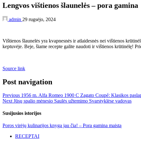
Lengvos vištienos šlaunelės – pora gamina
admin
29 rugsėjo, 2024
Vištienos šlaunelės yra kvapnesnės ir atlaidesnės nei vištienos krūtinėlės
keptuvėje. Beje, šiame recepte galite naudoti ir vištienos krūtinėlę! Pr
Source link
Post navigation
Previous
1956 m. Alfa Romeo 1900 C Zagato Coupé: Klasikos paslap
Next
Jūsų spalio mėnesio Saulės užtemimo Svarstyklėse vadovas
Susijusios istorijos
Poros virėjų kulinarijos knyga jau čia! – Pora gamina maistą
RECEPTAI