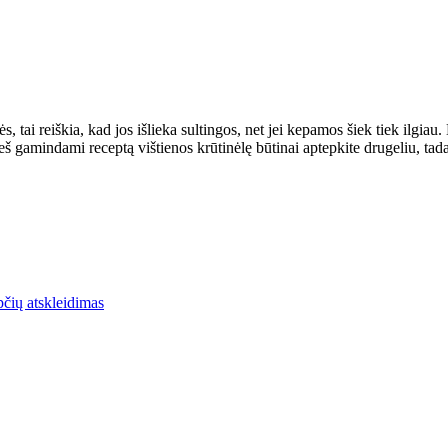
, tai reiškia, kad jos išlieka sultingos, net jei kepamos šiek tiek ilgiau.
ieš gamindami receptą vištienos krūtinėlę būtinai aptepkite drugeliu, tada 
čių atskleidimas