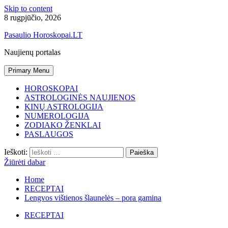
Skip to content
8 rugpjūčio, 2026
Pasaulio Horoskopai.LT
Naujienų portalas
Primary Menu
HOROSKOPAI
ASTROLOGINĖS NAUJIENOS
KINŲ ASTROLOGIJA
NUMEROLOGIJA
ZODIAKO ŽENKLAI
PASLAUGOS
Ieškoti:
Žiūrėti dabar
Home
RECEPTAI
Lengvos vištienos šlaunelės – pora gamina
RECEPTAI