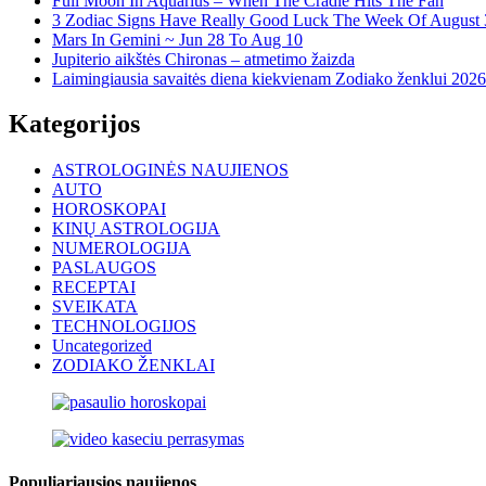
Full Moon In Aquarius – When The Cradle Hits The Fan
3 Zodiac Signs Have Really Good Luck The Week Of August 3
Mars In Gemini ~ Jun 28 To Aug 10
Jupiterio aikštės Chironas – atmetimo žaizda
Laimingiausia savaitės diena kiekvienam Zodiako ženklui 2026
Kategorijos
ASTROLOGINĖS NAUJIENOS
AUTO
HOROSKOPAI
KINŲ ASTROLOGIJA
NUMEROLOGIJA
PASLAUGOS
RECEPTAI
SVEIKATA
TECHNOLOGIJOS
Uncategorized
ZODIAKO ŽENKLAI
Populiariausios naujienos