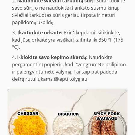
Naudokite šviežiai tarkuotą sūrį:
Sutarkuokite
savo sūrį, o ne naudokite iš anksto susmulkintą.
Šviežiai tarkuotas sūris geriau tirpsta ir neturi
papildomų užpildų.
Įkaitinkite orkaitę:
Prieš kepdami įsitikinkite,
kad jūsų orkaitė yra visiškai įkaitinta iki 350 °F (175
°C).
Išklokite savo kepimo skardą:
Naudokite
pergamentinį popierių, kad išvengtumėte prilipimo
ir palengvintumėte valymą. Tai taip pat padeda
dešrų rutuliukams iškepti tolygiau.