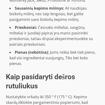
Monterey Jack, Swiss, Provolone ar Fontina.
Sausainių kepimo mišinys:
Aš naudojau
biskvitų mišinį, nes taip lengviau, bet galite
pasigaminti savo biskvitų kepimo mišinį.
Prieskoniai:
Česnako milteliai, svogūnų
milteliai ir juodieji pipirai yra mano pasirinkti
prieskoniai, tačiau drąsiai eksperimentuokite su
įvairiais prieskoniais.
Pienas (nebūtina):
Jums reikia šiek tiek pieno,
kad visi ingredientai susijungtų. Tiks bet koks
pienas.
Kaip pasidaryti dešros
rutuliukus
Nustatykite orkaitę iki 350 ° F (175 ° C). Kepimo
skardą išklokite pergamentiniu popieriumi, kad