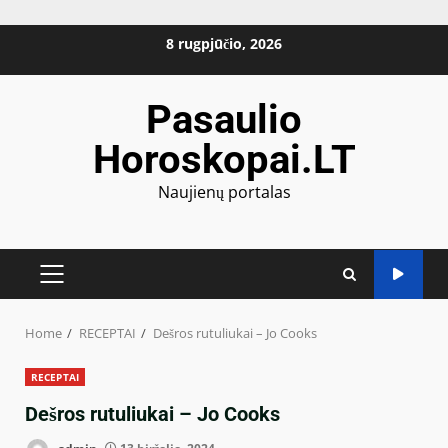
Skip
8 rugpjūčio, 2026
to
content
Pasaulio
Horoskopai.LT
Naujienų portalas
PRIMARY
MENU
Home
RECEPTAI
Dešros rutuliukai – Jo Cooks
RECEPTAI
Dešros rutuliukai – Jo Cooks