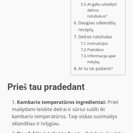
Ar galiu užšaldyti
dešros
rutuliukus?
Daugiau užkandžių
receptų
Dešros rutuliukai
Instrukcijos
Pastabos
Informacija apie
mitybą
Ar tu tai padarei?
Prieš tau pradedant
Kambario temperatūros ingredientai:
Prieš
maišydami leiskite dešrai ir sūriui sušilti iki
kambario temperatūros. Taip viskas susimaišys
sklandžiau ir tolygiau.