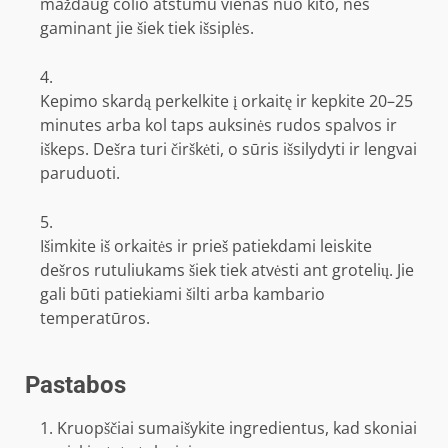
maždaug colio atstumu vienas nuo kito, nes
gaminant jie šiek tiek išsiplės.
Kepimo skardą perkelkite į orkaitę ir kepkite 20–25
minutes arba kol taps auksinės rudos spalvos ir
iškeps. Dešra turi čirškėti, o sūris išsilydyti ir lengvai
paruduoti.
Išimkite iš orkaitės ir prieš patiekdami leiskite
dešros rutuliukams šiek tiek atvėsti ant grotelių. Jie
gali būti patiekiami šilti arba kambario
temperatūros.
Pastabos
Kruopščiai sumaišykite ingredientus, kad skoniai