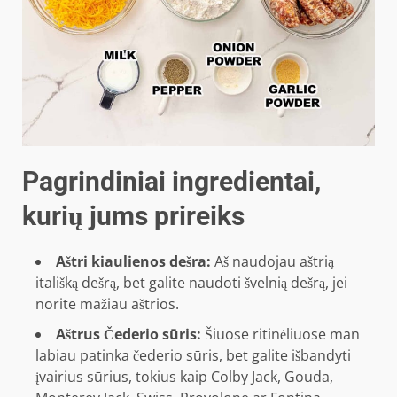
Pagrindiniai ingredientai,
kurių jums prireiks
Aštri kiaulienos dešra:
Aš naudojau aštrią
itališką dešrą, bet galite naudoti švelnią dešrą, jei
norite mažiau aštrios.
Aštrus Čederio sūris:
Šiuose ritinėliuose man
labiau patinka čederio sūris, bet galite išbandyti
įvairius sūrius, tokius kaip Colby Jack, Gouda,