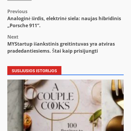
Post
Previous
Analoginė širdis, elektrinė siela: naujas hibridinis
navigation
„Porsche 911“.
Next
MYStartup išankstinis greitintuvas yra atviras
pradedantiesiems. Štai kaip prisijungti
SUSIJUSIOS ISTORIJOS