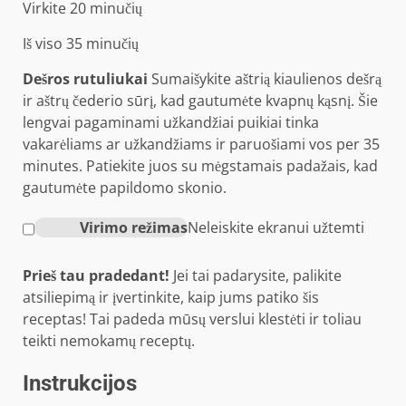
minučių
Virkite
20
minučių
minučių
Iš viso
35
minučių
Dešros rutuliukai
Sumaišykite aštrią kiaulienos dešrą
ir aštrų čederio sūrį, kad gautumėte kvapnų kąsnį. Šie
lengvai pagaminami užkandžiai puikiai tinka
vakarėliams ar užkandžiams ir paruošiami vos per 35
minutes. Patiekite juos su mėgstamais padažais, kad
gautumėte papildomo skonio.
Virimo režimas
Neleiskite ekranui užtemti
Prieš tau pradedant!
Jei tai padarysite, palikite
atsiliepimą ir įvertinkite, kaip jums patiko šis
receptas! Tai padeda mūsų verslui klestėti ir toliau
teikti nemokamų receptų.
Instrukcijos