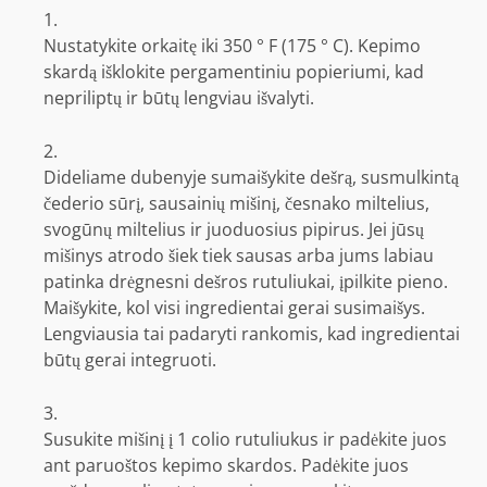
Nustatykite orkaitę iki 350 ° F (175 ° C). Kepimo
skardą išklokite pergamentiniu popieriumi, kad
nepriliptų ir būtų lengviau išvalyti.
Dideliame dubenyje sumaišykite dešrą, susmulkintą
čederio sūrį, sausainių mišinį, česnako miltelius,
svogūnų miltelius ir juoduosius pipirus. Jei jūsų
mišinys atrodo šiek tiek sausas arba jums labiau
patinka drėgnesni dešros rutuliukai, įpilkite pieno.
Maišykite, kol visi ingredientai gerai susimaišys.
Lengviausia tai padaryti rankomis, kad ingredientai
būtų gerai integruoti.
Susukite mišinį į 1 colio rutuliukus ir padėkite juos
ant paruoštos kepimo skardos. Padėkite juos