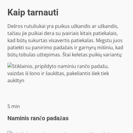
Kaip tarnauti
Dešros rutuliukai yra puikus užkandis ar užkandis,
tačiau jie puikiai dera su įvairiais kitais patiekalais,
kad būtų sukurtas visavertis patiekalas. Mėgstu juos
patiekti su panirimo padažais ir garnyrų mišiniu, kad
būtų tobulas užtepimas. Štai keletas puikių variantų:
minučių
5
min
Naminis rančo padažas