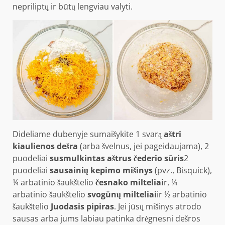
nepriliptų ir būtų lengviau valyti.
Dideliame dubenyje sumaišykite 1 svarą
aštri
kiaulienos dešra
(arba švelnus, jei pageidaujama), 2
puodeliai
susmulkintas aštrus čederio sūris
2
puodeliai
sausainių kepimo mišinys
(pvz., Bisquick),
¼ arbatinio šaukštelio
česnako milteliai
r, ¼
arbatinio šaukštelio
svogūnų milteliai
ir ½ arbatinio
šaukštelio
Juodasis pipiras
. Jei jūsų mišinys atrodo
sausas arba jums labiau patinka drėgnesni dešros