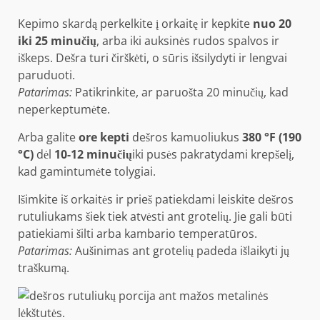
Kepimo skardą perkelkite į orkaitę ir kepkite
nuo 20
iki 25 minučių
, arba iki auksinės rudos spalvos ir
iškeps. Dešra turi čirškėti, o sūris išsilydyti ir lengvai
paruduoti.
Patarimas:
Patikrinkite, ar paruošta 20 minučių, kad
neperkeptumėte.
Arba galite
ore kepti
dešros kamuoliukus
380 °F (190
°C)
dėl
10-12 minučių
iki pusės pakratydami krepšelį,
kad gamintumėte tolygiai.
Išimkite iš orkaitės ir prieš patiekdami leiskite dešros
rutuliukams šiek tiek atvėsti ant grotelių. Jie gali būti
patiekiami šilti arba kambario temperatūros.
Patarimas:
Aušinimas ant grotelių padeda išlaikyti jų
traškumą.