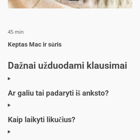
minučių
45
min
Keptas Mac ir sūris
Dažnai užduodami klausimai
Ar galiu tai padaryti iš anksto?
Kaip laikyti likučius?