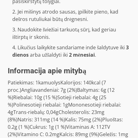
pasiskirstytų tolygiai.
Jei mišinys atrodo sausas, įpilkite pieno, kad
dešros rutuliukai būtų drėgnesni.
Naudokite šviežiai tarkuotą sūrį, kad geriau
ištirptų ir skonis.
Likučius laikykite sandariame inde šaldytuve iki
3
dienos
arba užšaldyti iki
2 mėnesiai
.
Informacija apie mitybą
Patiekimas:
1
kamuolys
Kalorijos:
140
kcal
(7
proc.)
Angliavandeniai:
7
g
(2%)
Baltymas:
6
g
(12
%)
Riebalai:
10
g
(15 %)
Sotieji riebalai:
4
g
(25
%)
Polinesotieji riebalai:
1
g
Mononesotieji riebalai:
4
g
Trans-riebalų:
0,04
g
Cholesterolis:
23
mg
(8%)
Natris:
311
mg
(14 %)
Kalis:
75
mg
(2%)
Pluoštas:
0.2
g
(1 %)
Cukrus:
1
g
(1 %)
Vitaminas A:
112
TV
(2%)
Vitamino C:
0.2
mg
Kalcis:
89
mg
(9%)
Geležis:
1
mg