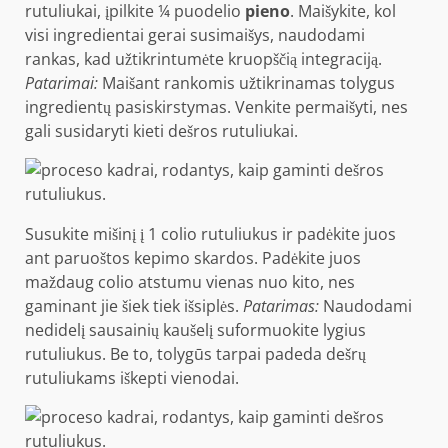
rutuliukai, įpilkite ¼ puodelio
pieno
. Maišykite, kol
visi ingredientai gerai susimaišys, naudodami
rankas, kad užtikrintumėte kruopščią integraciją.
Patarimai:
Maišant rankomis užtikrinamas tolygus
ingredientų pasiskirstymas. Venkite permaišyti, nes
gali susidaryti kieti dešros rutuliukai.
Susukite mišinį į 1 colio rutuliukus ir padėkite juos
ant paruoštos kepimo skardos. Padėkite juos
maždaug colio atstumu vienas nuo kito, nes
gaminant jie šiek tiek išsiplės.
Patarimas:
Naudodami
nedidelį sausainių kaušelį suformuokite lygius
rutuliukus. Be to, tolygūs tarpai padeda dešrų
rutuliukams iškepti vienodai.