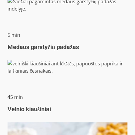
minučių
5
min
Medaus garstyčių padažas
minučių
45
min
Velnio kiaušiniai