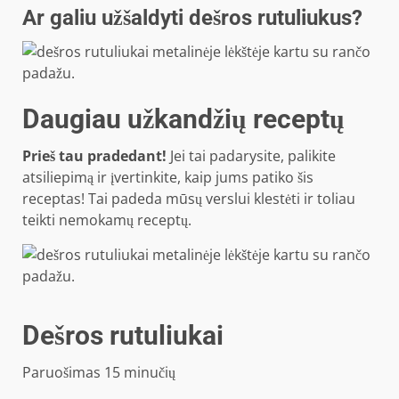
Ar galiu užšaldyti dešros rutuliukus?
Daugiau užkandžių receptų
Prieš tau pradedant!
Jei tai padarysite, palikite
atsiliepimą ir įvertinkite, kaip jums patiko šis
receptas! Tai padeda mūsų verslui klestėti ir toliau
teikti nemokamų receptų.
Dešros rutuliukai
minučių
Paruošimas
15
minučių