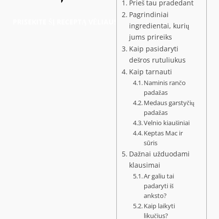
Prieš tau pradedant
Pagrindiniai
PRISEKITE ŠĮ RECEPTĄ VĖLIAU!
ingredientai, kurių
jums prireiks
Kaip pasidaryti
dešros rutuliukus
Kaip tarnauti
Naminis rančo
padažas
Medaus garstyčių
padažas
Velnio kiaušiniai
Keptas Mac ir
sūris
Dažnai užduodami
klausimai
Ar galiu tai
padaryti iš
anksto?
Kaip laikyti
likučius?