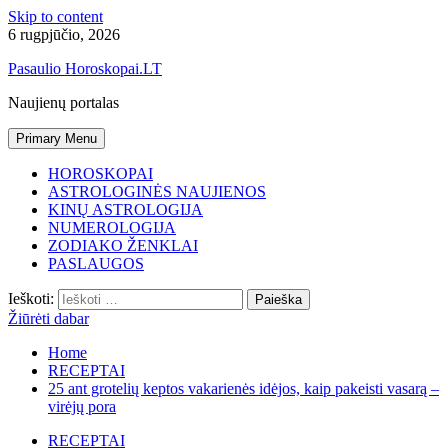
Skip to content
6 rugpjūčio, 2026
Pasaulio Horoskopai.LT
Naujienų portalas
Primary Menu
HOROSKOPAI
ASTROLOGINĖS NAUJIENOS
KINŲ ASTROLOGIJA
NUMEROLOGIJA
ZODIAKO ŽENKLAI
PASLAUGOS
Ieškoti:
Žiūrėti dabar
Home
RECEPTAI
25 ant grotelių keptos vakarienės idėjos, kaip pakeisti vasarą –
virėjų pora
RECEPTAI