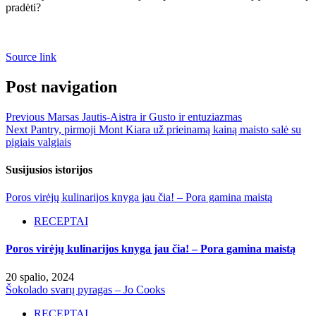
pradėti?
Source link
Post navigation
Previous
Marsas Jautis-Aistra ir Gusto ir entuziazmas
Next
Pantry, pirmoji Mont Kiara už prieinamą kainą maisto salė su
pigiais valgiais
Susijusios istorijos
Poros virėjų kulinarijos knyga jau čia! – Pora gamina maistą
RECEPTAI
Poros virėjų kulinarijos knyga jau čia! – Pora gamina maistą
20 spalio, 2024
Šokolado svarų pyragas – Jo Cooks
RECEPTAI