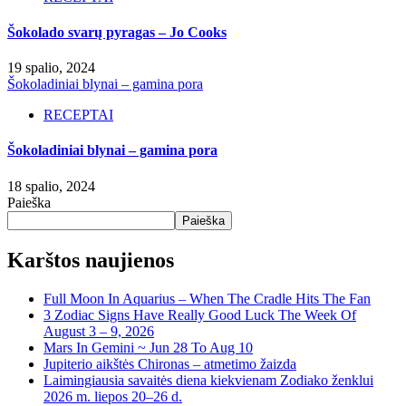
Šokolado svarų pyragas – Jo Cooks
19 spalio, 2024
Šokoladiniai blynai – gamina pora
RECEPTAI
Šokoladiniai blynai – gamina pora
18 spalio, 2024
Paieška
Paieška
Karštos naujienos
Full Moon In Aquarius – When The Cradle Hits The Fan
3 Zodiac Signs Have Really Good Luck The Week Of
August 3 – 9, 2026
Mars In Gemini ~ Jun 28 To Aug 10
Jupiterio aikštės Chironas – atmetimo žaizda
Laimingiausia savaitės diena kiekvienam Zodiako ženklui
2026 m. liepos 20–26 d.