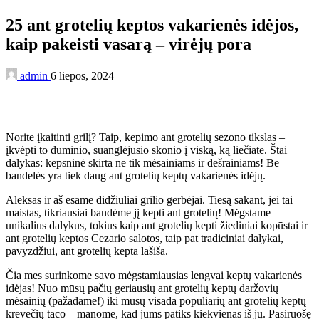
25 ant grotelių keptos vakarienės idėjos,
kaip pakeisti vasarą – virėjų pora
admin
6 liepos, 2024
Norite įkaitinti grilį? Taip, kepimo ant grotelių sezono tikslas –
įkvėpti to dūminio, suanglėjusio skonio į viską, ką liečiate. Štai
dalykas: kepsninė skirta ne tik mėsainiams ir dešrainiams! Be
bandelės yra tiek daug ant grotelių keptų vakarienės idėjų.
Aleksas ir aš esame didžiuliai grilio gerbėjai. Tiesą sakant, jei tai
maistas, tikriausiai bandėme jį kepti ant grotelių! Mėgstame
unikalius dalykus, tokius kaip ant grotelių kepti žiediniai kopūstai ir
ant grotelių keptos Cezario salotos, taip pat tradiciniai dalykai,
pavyzdžiui, ant grotelių kepta lašiša.
Čia mes surinkome savo mėgstamiausias lengvai keptų vakarienės
idėjas! Nuo mūsų pačių geriausių ant grotelių keptų daržovių
mėsainių (pažadame!) iki mūsų visada populiarių ant grotelių keptų
krevečių taco – manome, kad jums patiks kiekvienas iš jų. Pasiruošę