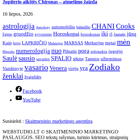
Jupiterio aikštės Chironas – atmetimo žaizda
16 liepos, 2026
astrologija
CHANI
Cooks
automobiliu
balandžio
Astrology
iki
Horoskopai
jūsų
gruodžio
gyvenimo
horoskopas
Egipto
Jaunatis
IŠ
mėn
Kaip
LAPKRIČIO
MARSAS
metai
Merkurijus
kovo
Malaizijos
nuo
numerologija
pora
Pilnatis
rugsėjo
pritraukia
Mėnulio
Saulė
sausio
SPALIO
užtemimas
sėkmę
Tamsios
savaites
Zodiako
vasario
Venera
yra
Vandenyje
virėjų
ženklai
žvaigždės
Facebook
YouTube
Susisiekti :
Skaitmeninio marketingo agentūra
WEBSTUDIO.LT © SKAITMENINIO MARKETINGO
PASLAUGOS. SEO tekstų rašymas, turinio kūrimas, straipsnių