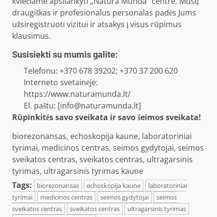
kviečiame apsilankyti „Natura Munda” centre. Mūsų
draugiškas ir profesionalus personalas padės Jums
užsiregistruoti vizitui ir atsakys į visus rūpimus
klausimus.
Susisiekti su mumis galite:
Telefonu: +370 678 39202; +370 37 200 620
Interneto svetainėje:
https://www.naturamunda.lt/
El. paštu: [info@naturamunda.lt]
Rūpinkitės savo sveikata ir savo šeimos sveikata!
biorezonansas
, 
echoskopija kaune
, 
laboratoriniai
tyrimai
, 
medicinos centras
, 
seimos gydytojai
, 
seimos
sveikatos centras
, 
sveikatos centras
, 
ultragarsinis
tyrimas
, 
ultragarsinis tyrimas kaune
Tags:
biorezonansas
echoskopija kaune
laboratoriniai
tyrimai
medicinos centras
seimos gydytojai
seimos
sveikatos centras
sveikatos centras
ultragarsinis tyrimas