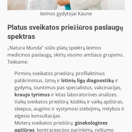
šeimos gydytojai Kaune
Platus sveikatos priežiūros paslaugų
spektras
„Natura Munda” siūlo platų spektrą šeimos
medicinos paslaugų, skirtų visoms amžiaus grupėms.
Teikiame:
Pirminę sveikatos priežiūrą: profilaktinius
patikrinimus, ūmių ir
lėtinių ligų diagnostiką
ir
gydymą, siuntimus pas specialistus, vakcinacijas,
kraujo tyrimus
ir kitas laboratorines analizes.
Vaikų sveikatos priežiūrą: kūdikių ir vaikų apžiūras,
skiepus, augimo ir vystymosi stebėjimą, mitybos ir
elgesio konsultacijas.
Moterų sveikatos priežiūrą:
ginekologines
apžiūras
, kontracepcijos parinkimą, nėštumo