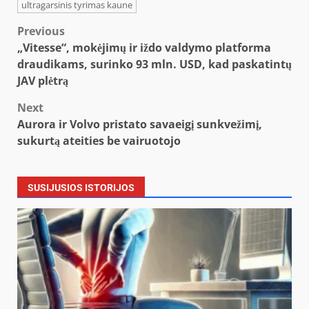
ultragarsinis tyrimas kaune
Post
Previous
„Vitesse“, mokėjimų ir iždo valdymo platforma
navigation
draudikams, surinko 93 mln. USD, kad paskatintų
JAV plėtrą
Next
Aurora ir Volvo pristato savaeigį sunkvežimį,
sukurtą ateities be vairuotojo
SUSIJUSIOS ISTORIJOS