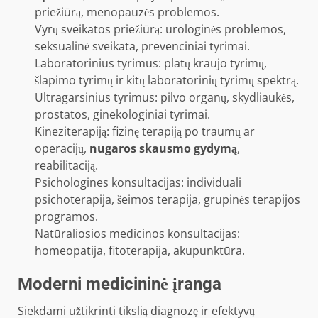
priežiūrą, menopauzės problemos.
Vyrų sveikatos priežiūrą: urologinės problemos,
seksualinė sveikata
, prevenciniai tyrimai.
Laboratorinius tyrimus
: platų kraujo tyrimų,
šlapimo tyrimų ir kitų laboratorinių tyrimų spektrą.
Ultragarsinius tyrimus: pilvo organų, skydliaukės,
prostatos, ginekologiniai tyrimai.
Kineziterapiją: fizinę terapiją po traumų ar
operacijų,
nugaros skausmo gydymą
,
reabilitaciją.
Psichologines konsultacijas: individuali
psichoterapija, šeimos terapija, grupinės terapijos
programos
.
Natūraliosios medicinos konsultacijas:
homeopatija, fitoterapija, akupunktūra.
Moderni medicininė įranga
Siekdami užtikrinti
tikslią diagnozę ir efektyvų