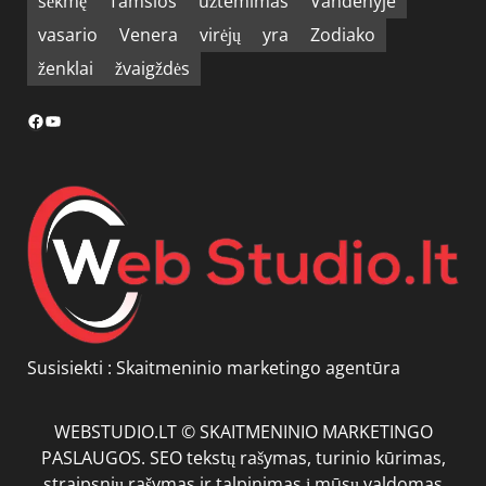
sėkmę
Tamsios
užtemimas
Vandenyje
vasario
Venera
virėjų
yra
Zodiako
ženklai
žvaigždės
Facebook
YouTube
Susisiekti :
Skaitmeninio marketingo agentūra
WEBSTUDIO.LT © SKAITMENINIO MARKETINGO
PASLAUGOS. SEO tekstų rašymas, turinio kūrimas,
straipsnių rašymas ir talpinimas į mūsų valdomas