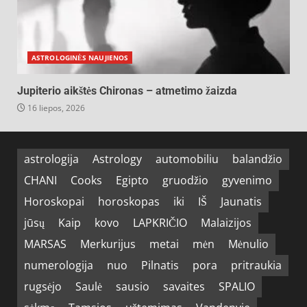
ASTROLOGINĖS NAUJIENOS
Jupiterio aikštės Chironas – atmetimo žaizda
16 liepos, 2026
astrologija
Astrology
automobiliu
balandžio
CHANI
Cooks
Egipto
gruodžio
gyvenimo
Horoskopai
horoskopas
iki
IŠ
Jaunatis
jūsų
Kaip
kovo
LAPKRIČIO
Malaizijos
MARSAS
Merkurijus
metai
mėn
Mėnulio
numerologija
nuo
Pilnatis
pora
pritraukia
rugsėjo
Saulė
sausio
savaites
SPALIO