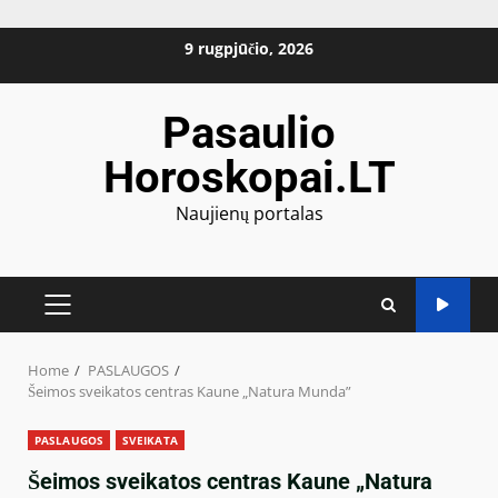
Skip
9 rugpjūčio, 2026
to
content
Pasaulio
Horoskopai.LT
Naujienų portalas
PRIMARY
MENU
Home
PASLAUGOS
Šeimos sveikatos centras Kaune „Natura Munda”
PASLAUGOS
SVEIKATA
Šeimos sveikatos centras Kaune „Natura