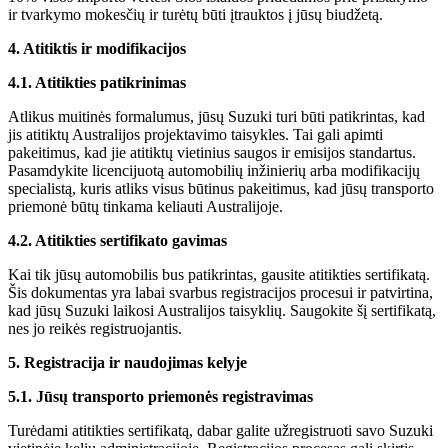
ir tvarkymo mokesčių ir turėtų būti įtrauktos į jūsų biudžetą.
4. Atitiktis ir modifikacijos
4.1. Atitikties patikrinimas
Atlikus muitinės formalumus, jūsų Suzuki turi būti patikrintas, kad
jis atitiktų Australijos projektavimo taisykles. Tai gali apimti
pakeitimus, kad jie atitiktų vietinius saugos ir emisijos standartus.
Pasamdykite licencijuotą automobilių inžinierių arba modifikacijų
specialistą, kuris atliks visus būtinus pakeitimus, kad jūsų transporto
priemonė būtų tinkama keliauti Australijoje.
4.2. Atitikties sertifikato gavimas
Kai tik jūsų automobilis bus patikrintas, gausite atitikties sertifikatą.
Šis dokumentas yra labai svarbus registracijos procesui ir patvirtina,
kad jūsų Suzuki laikosi Australijos taisyklių. Saugokite šį sertifikatą,
nes jo reikės registruojantis.
5. Registracija ir naudojimas kelyje
5.1. Jūsų transporto priemonės registravimas
Turėdami atitikties sertifikatą, dabar galite užregistruoti savo Suzuki