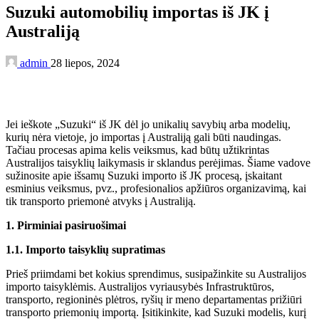
Suzuki automobilių importas iš JK į
Australiją
admin
28 liepos, 2024
Jei ieškote „Suzuki“ iš JK dėl jo unikalių savybių arba modelių,
kurių nėra vietoje, jo importas į Australiją gali būti naudingas.
Tačiau procesas apima kelis veiksmus, kad būtų užtikrintas
Australijos taisyklių laikymasis ir sklandus perėjimas. Šiame vadove
sužinosite apie išsamų Suzuki importo iš JK procesą, įskaitant
esminius veiksmus, pvz., profesionalios apžiūros organizavimą, kai
tik transporto priemonė atvyks į Australiją.
1. Pirminiai pasiruošimai
1.1. Importo taisyklių supratimas
Prieš priimdami bet kokius sprendimus, susipažinkite su Australijos
importo taisyklėmis. Australijos vyriausybės Infrastruktūros,
transporto, regioninės plėtros, ryšių ir meno departamentas prižiūri
transporto priemonių importą. Įsitikinkite, kad Suzuki modelis, kurį