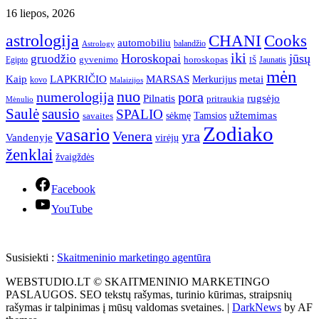
16 liepos, 2026
astrologija
CHANI
Cooks
automobiliu
balandžio
Astrology
iki
Horoskopai
jūsų
gruodžio
gyvenimo
horoskopas
Egipto
Jaunatis
IŠ
mėn
Kaip
LAPKRIČIO
MARSAS
metai
Merkurijus
kovo
Malaizijos
nuo
numerologija
pora
Pilnatis
rugsėjo
pritraukia
Mėnulio
Saulė
sausio
SPALIO
užtemimas
sėkmę
Tamsios
savaites
Zodiako
vasario
Venera
yra
Vandenyje
virėjų
ženklai
žvaigždės
Facebook
YouTube
Susisiekti :
Skaitmeninio marketingo agentūra
WEBSTUDIO.LT © SKAITMENINIO MARKETINGO
PASLAUGOS. SEO tekstų rašymas, turinio kūrimas, straipsnių
rašymas ir talpinimas į mūsų valdomas svetaines.
|
DarkNews
by AF