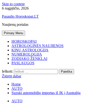
Skip to content
6 rugpjūčio, 2026
Pasaulio Horoskopai.LT
Naujienų portalas
Primary Menu
HOROSKOPAI
ASTROLOGINĖS NAUJIENOS
KINŲ ASTROLOGIJA
NUMEROLOGIJA
ZODIAKO ŽENKLAI
PASLAUGOS
Ieškoti:
Žiūrėti dabar
Home
AUTO
Suzuki automobilių importas iš JK į Australiją
AUTO