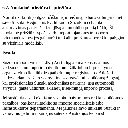
6.2. Nuolatinė priežiūra ir priežiūra
Norint užtikrinti jo ilgaamžiškumą ir našumą, labai svarbu prižiūrėti
savo Suzuki. Reguliarus kvalifikuoto Suzuki mechaniko
aptarnavimas padės išlaikyti jūsų automobilio puikią būklę. Ši
nuolatinė priežiūra ypač svarbi importuojamoms transporto
priemonėms, nes jos gali turėti unikalių priežiūros poreikių, palyginti
su vietiniais modeliais.
Išvada
Suzuki importavimas iš JK į Australiją apima kelis išsamius
veiksmus: nuo importo patvirtinimo užtikrinimo ir pristatymo
organizavimo iki atitikties patikrinimų ir registracijos. Atidžiai
vadovaudamiesi šiuo vadovu ir apsvarstydami papildomą žingsnį,
kai profesionalus Suzuki mechanikas patikrins jūsų automobilį
atvykus, galite užtikrinti sklandų ir sėkmingą importo procesą.
Jei susiduriate su kokiais nors sunkumais ar jums reikia papildomos
pagalbos, pasikonsultuokite su importo specialistais arba
Infrastruktūros departamentu. Mėgaukitės savo unikaliu Suzuki ir
vairavimo patirtimi, kurią jis suteikia Australijos keliams!