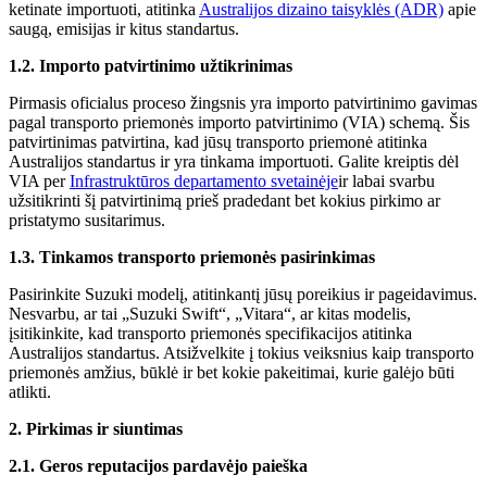
ketinate importuoti, atitinka
Australijos dizaino taisyklės (ADR)
apie
saugą, emisijas ir kitus standartus.
1.2. Importo patvirtinimo užtikrinimas
Pirmasis oficialus proceso žingsnis yra importo patvirtinimo gavimas
pagal transporto priemonės importo patvirtinimo (VIA) schemą. Šis
patvirtinimas patvirtina, kad jūsų transporto priemonė atitinka
Australijos standartus ir yra tinkama importuoti. Galite kreiptis dėl
VIA per
Infrastruktūros departamento svetainėje
ir labai svarbu
užsitikrinti šį patvirtinimą prieš pradedant bet kokius pirkimo ar
pristatymo susitarimus.
1.3. Tinkamos transporto priemonės pasirinkimas
Pasirinkite Suzuki modelį, atitinkantį jūsų poreikius ir pageidavimus.
Nesvarbu, ar tai „Suzuki Swift“, „Vitara“, ar kitas modelis,
įsitikinkite, kad transporto priemonės specifikacijos atitinka
Australijos standartus. Atsižvelkite į tokius veiksnius kaip transporto
priemonės amžius, būklė ir bet kokie pakeitimai, kurie galėjo būti
atlikti.
2. Pirkimas ir siuntimas
2.1. Geros reputacijos pardavėjo paieška