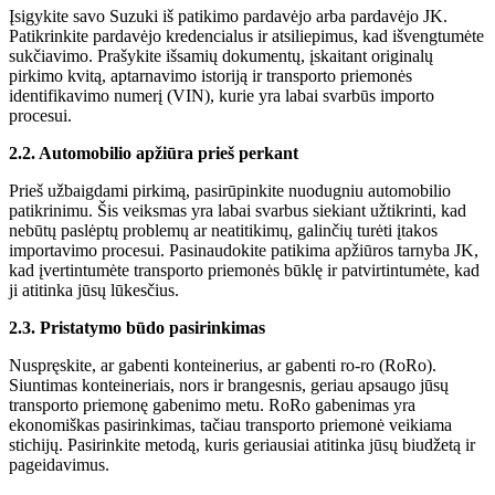
Įsigykite savo Suzuki iš patikimo pardavėjo arba pardavėjo JK.
Patikrinkite pardavėjo kredencialus ir atsiliepimus, kad išvengtumėte
sukčiavimo. Prašykite išsamių dokumentų, įskaitant originalų
pirkimo kvitą, aptarnavimo istoriją ir transporto priemonės
identifikavimo numerį (VIN), kurie yra labai svarbūs importo
procesui.
2.2. Automobilio apžiūra prieš perkant
Prieš užbaigdami pirkimą, pasirūpinkite nuodugniu automobilio
patikrinimu. Šis veiksmas yra labai svarbus siekiant užtikrinti, kad
nebūtų paslėptų problemų ar neatitikimų, galinčių turėti įtakos
importavimo procesui. Pasinaudokite patikima apžiūros tarnyba JK,
kad įvertintumėte transporto priemonės būklę ir patvirtintumėte, kad
ji atitinka jūsų lūkesčius.
2.3. Pristatymo būdo pasirinkimas
Nuspręskite, ar gabenti konteinerius, ar gabenti ro-ro (RoRo).
Siuntimas konteineriais, nors ir brangesnis, geriau apsaugo jūsų
transporto priemonę gabenimo metu. RoRo gabenimas yra
ekonomiškas pasirinkimas, tačiau transporto priemonė veikiama
stichijų. Pasirinkite metodą, kuris geriausiai atitinka jūsų biudžetą ir
pageidavimus.