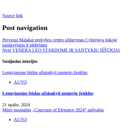
Source link
Post navigation
Previous
Malakat prekybos centro uždarymas Cyberjaya įtakoje
pardavėjams ir pirkėjams
Next
VENERA LEO STARDOME IR SANTYKIŲ IŠŠŪKIAI
Susijusios istorijos
Lengviausias būdas užsisakyti numerio ženklus
AUTO
Lengviausias būdas užsisakyti numerio ženklus
21 spalio, 2024
Mūsų nuostabių „Concours of Elegance 2024“ apžvalga
AUTO