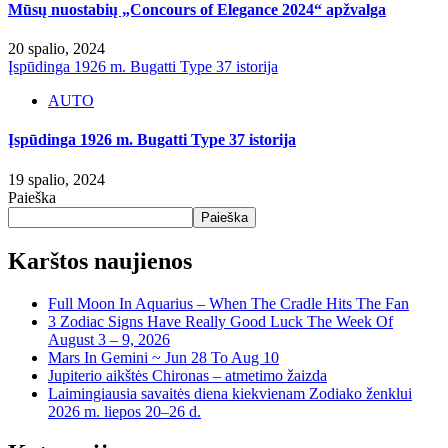
Mūsų nuostabių „Concours of Elegance 2024“ apžvalga
20 spalio, 2024
Įspūdinga 1926 m. Bugatti Type 37 istorija
AUTO
Įspūdinga 1926 m. Bugatti Type 37 istorija
19 spalio, 2024
Paieška
Paieška
Karštos naujienos
Full Moon In Aquarius – When The Cradle Hits The Fan
3 Zodiac Signs Have Really Good Luck The Week Of
August 3 – 9, 2026
Mars In Gemini ~ Jun 28 To Aug 10
Jupiterio aikštės Chironas – atmetimo žaizda
Laimingiausia savaitės diena kiekvienam Zodiako ženklui
2026 m. liepos 20–26 d.