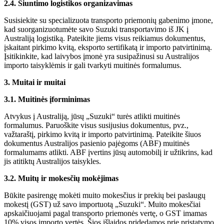
2.4. Siuntimo logistikos organizavimas
Susisiekite su specializuota transporto priemonių gabenimo įmone,
kad suorganizuotumėte savo Suzuki transportavimo iš JK į
Australiją logistiką. Pateikite jiems visus reikiamus dokumentus,
įskaitant pirkimo kvitą, eksporto sertifikatą ir importo patvirtinimą.
Įsitikinkite, kad laivybos įmonė yra susipažinusi su Australijos
importo taisyklėmis ir gali tvarkyti muitinės formalumus.
3. Muitai ir muitai
3.1. Muitinės įforminimas
Atvykus į Australiją, jūsų „Suzuki“ turės atlikti muitinės
formalumus. Paruoškite visus susijusius dokumentus, pvz.,
važtaraštį, pirkimo kvitą ir importo patvirtinimą. Pateikite šiuos
dokumentus Australijos pasienio pajėgoms (ABF) muitinės
formalumams atlikti. ABF įvertins jūsų automobilį ir užtikrins, kad
jis atitiktų Australijos taisykles.
3.2. Muitų ir mokesčių mokėjimas
Būkite pasirengę mokėti muito mokesčius ir prekių bei paslaugų
mokestį (GST) už savo importuotą „Suzuki“. Muito mokesčiai
apskaičiuojami pagal transporto priemonės vertę, o GST imamas
10% visos importo vertės. Šios išlaidos pridedamos prie pristatymo