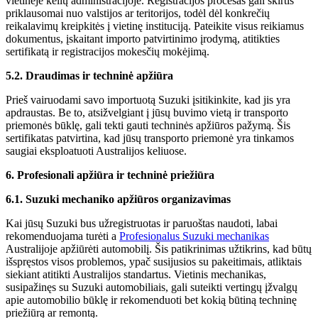
vietinėje kelių administracijoje. Registracijos procesas gali skirtis
priklausomai nuo valstijos ar teritorijos, todėl dėl konkrečių
reikalavimų kreipkitės į vietinę instituciją. Pateikite visus reikiamus
dokumentus, įskaitant importo patvirtinimo įrodymą, atitikties
sertifikatą ir registracijos mokesčių mokėjimą.
5.2. Draudimas ir techninė apžiūra
Prieš vairuodami savo importuotą Suzuki įsitikinkite, kad jis yra
apdraustas. Be to, atsižvelgiant į jūsų buvimo vietą ir transporto
priemonės būklę, gali tekti gauti techninės apžiūros pažymą. Šis
sertifikatas patvirtina, kad jūsų transporto priemonė yra tinkamos
saugiai eksploatuoti Australijos keliuose.
6. Profesionali apžiūra ir techninė priežiūra
6.1. Suzuki mechaniko apžiūros organizavimas
Kai jūsų Suzuki bus užregistruotas ir paruoštas naudoti, labai
rekomenduojama turėti a
Profesionalus Suzuki mechanikas
Australijoje apžiūrėti automobilį. Šis patikrinimas užtikrins, kad būtų
išspręstos visos problemos, ypač susijusios su pakeitimais, atliktais
siekiant atitikti Australijos standartus. Vietinis mechanikas,
susipažinęs su Suzuki automobiliais, gali suteikti vertingų įžvalgų
apie automobilio būklę ir rekomenduoti bet kokią būtiną techninę
priežiūrą ar remontą.