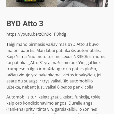
.
BYD Atto 3
https://youtu.be/zOn9o1P9hdg
Taigi mano pirmasis važiavimas BYD Atto 3 buvo
maloni patirtis. Man labai patinka šis automobilis.
Kaip šeima šiuo metu turime Lexus NX350h ir mums
tai patinka. „Atto 3“ yra mažesnio aukščio, gal kiek
trumpesnio ilgio ir maždaug tokio paties pločio,
tačiau viduje yra pakankamai vietos ir sakyčiau, jei
esate du suaugę ir trys vaikai, šio automobilio
užtektų, nebent jūsų vaikai 6 pėdos penki coliai.
Automobilis turi keletą gražių keistų funkcijų, tokių
kaip oro kondicionavimo angos. Durelių anga
(rankena) pritvirtinta virš garsiakalbių, o šoninės