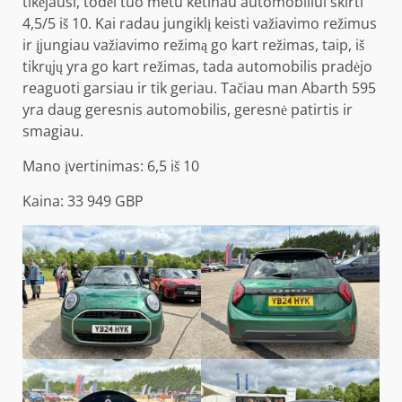
tikėjausi, todėl tuo metu ketinau automobiliui skirti
4,5/5 iš 10. Kai radau jungiklį keisti važiavimo režimus
ir įjungiau važiavimo režimą go kart režimas, taip, iš
tikrųjų yra go kart režimas, tada automobilis pradėjo
reaguoti garsiau ir tik geriau. Tačiau man Abarth 595
yra daug geresnis automobilis, geresnė patirtis ir
smagiau.
Mano įvertinimas: 6,5 iš 10
Kaina: 33 949 GBP