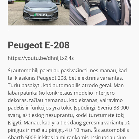
.
Peugeot E-208
https://youtu.be/dhnlJLxZj4s
Šį automobilį paėmiau pasivažinėti, nes manau, kad
tai klasikinis Peugeot 208, bet elektrinis variantas.
Turiu pasakyti, kad automobilis atrodo gerai. Man
labai patinka šio konkretaus modelio interjero
dekoras, tačiau nemanau, kad ekranas, vairavimo
padėtis ir funkcijos yra tokie įspūdingi. Sveriu 38 000
svarų, aš tiesiog nesuprantu, kodėl turėtumėte tokį
įsigyti. Manau, kad yra tiek daug geresnių variantų už
pinigus ir mažiau pinigų. 4 iš 10 man. Šis automobilis
Abarth 500E ir kitas laimi rankomis. Išsiruošiau šiuo