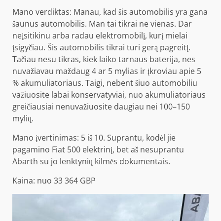
Mano verdiktas: Manau, kad šis automobilis yra gana
šaunus automobilis. Man tai tikrai ne vienas. Dar
neįsitikinu arba radau elektromobilį, kurį mielai
įsigyčiau. Šis automobilis tikrai turi gerą pagreitį.
Tačiau nesu tikras, kiek laiko tarnaus baterija, nes
nuvažiavau maždaug 4 ar 5 mylias ir įkroviau apie 5
% akumuliatoriaus. Taigi, nebent šiuo automobiliu
važiuosite labai konservatyviai, nuo akumuliatoriaus
greičiausiai nenuvažiuosite daugiau nei 100–150
mylių.
Mano įvertinimas: 5 iš 10. Suprantu, kodėl jie
pagamino Fiat 500 elektrinį, bet aš nesuprantu
Abarth su jo lenktynių kilmės dokumentais.
Kaina: nuo 33 364 GBP