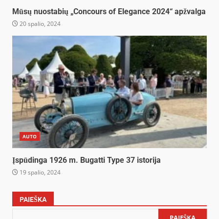
Mūsų nuostabių „Concours of Elegance 2024“ apžvalga
20 spalio, 2024
AUTO
Įspūdinga 1926 m. Bugatti Type 37 istorija
19 spalio, 2024
PAIEŠKA
PAIEŠKA