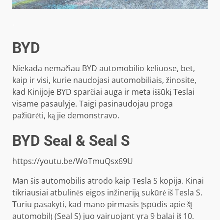
.
BYD
Niekada nemačiau BYD automobilio keliuose, bet,
kaip ir visi, kurie naudojasi automobiliais, žinosite,
kad Kinijoje BYD sparčiai auga ir meta iššūkį Teslai
visame pasaulyje. Taigi pasinaudojau proga
pažiūrėti, ką jie demonstravo.
BYD Seal & Seal S
https://youtu.be/WoTmuQsx69U
Man šis automobilis atrodo kaip Tesla S kopija. Kinai
tikriausiai atbulinės eigos inžineriją sukūrė iš Tesla S.
Turiu pasakyti, kad mano pirmasis įspūdis apie šį
automobilį (Seal S) juo vairuojant yra 9 balai iš 10.