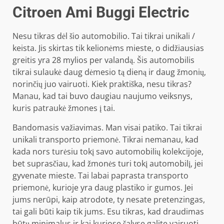
Citroen Ami Buggi Electric
Nesu tikras dėl šio automobilio. Tai tikrai unikali /
keista. Jis skirtas tik kelionėms mieste, o didžiausias
greitis yra 28 mylios per valandą. Šis automobilis
tikrai sulaukė daug dėmesio tą dieną ir daug žmonių,
norinčių juo vairuoti. Kiek praktiška, nesu tikras?
Manau, kad tai buvo daugiau naujumo veiksnys,
kuris patraukė žmones į tai.
Bandomasis važiavimas. Man visai patiko. Tai tikrai
unikali transporto priemonė. Tikrai nemanau, kad
kada nors turėsiu tokį savo automobilių kolekcijoje,
bet suprasčiau, kad žmonės turi tokį automobilį, jei
gyvenate mieste. Tai labai paprasta transporto
priemonė, kurioje yra daug plastiko ir gumos. Jei
jums nerūpi, kaip atrodote, ty nesate pretenzingas,
tai gali būti kaip tik jums. Esu tikras, kad draudimas
būtų minimalus ir kai kuriose šalyse galite vairuoti