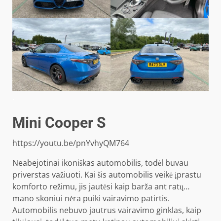
.
Mini Cooper S
https://youtu.be/pnYvhyQM764
Neabejotinai ikoniškas automobilis, todėl buvau
priverstas važiuoti. Kai šis automobilis veikė įprastu
komforto režimu, jis jautėsi kaip barža ant ratų…
mano skoniui nėra puiki vairavimo patirtis.
Automobilis nebuvo jautrus vairavimo ginklas, kaip