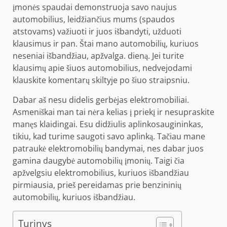
įmonės spaudai demonstruoja savo naujus
automobilius, leidžiančius mums (spaudos
atstovams) važiuoti ir juos išbandyti, užduoti
klausimus ir pan. Štai mano automobilių, kuriuos
neseniai išbandžiau, apžvalga. dieną. Jei turite
klausimų apie šiuos automobilius, nedvejodami
klauskite komentarų skiltyje po šiuo straipsniu.
Dabar aš nesu didelis gerbėjas
elektromobiliai
.
Asmeniškai man tai nėra kelias į priekį ir nesupraskite
manęs klaidingai. Esu didžiulis aplinkosaugininkas,
tikiu, kad turime saugoti savo aplinką. Tačiau mane
patraukė elektromobilių bandymai, nes dabar juos
gamina daugybė automobilių įmonių. Taigi čia
apžvelgsiu elektromobilius, kuriuos išbandžiau
pirmiausia, prieš pereidamas prie benzininių
automobilių, kuriuos išbandžiau.
Turinys