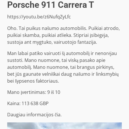
Porsche 911 Carrera T
https://youtu.be/z6NufqZyLfc
Oho. Tai puikus našumo automobilis. Puikiai atrodo,
puikiai skamba, puikiai atlieka. Stipriai įsibėgėja,
sustoja ant mygtuko, vairuotojo fantazija.
Man labai patiko vairuoti šį automobilį ir nenorėjau
sustoti. Mano nuomone, tai viską pasako apie
automobilį. Mano nuomone, tai brangus pirkinys,
bet jūs gaunate velniškai daug našumo ir linksmybių
bei šypsenos faktoriaus.
Mano įvertinimas: 9 iš 10
Kaina: 113 638 GBP
Daugiau informacijos
čia
.