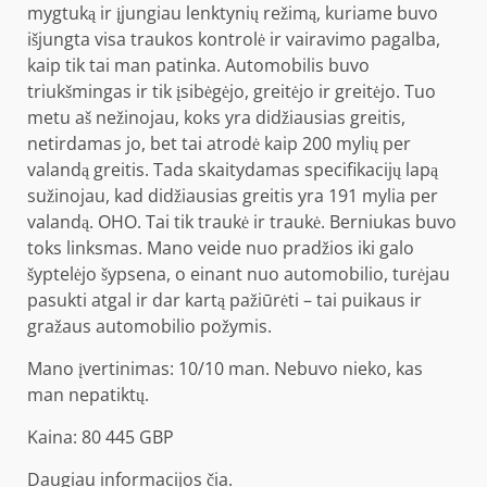
mygtuką ir įjungiau lenktynių režimą, kuriame buvo
išjungta visa traukos kontrolė ir vairavimo pagalba,
kaip tik tai man patinka. Automobilis buvo
triukšmingas ir tik įsibėgėjo, greitėjo ir greitėjo. Tuo
metu aš nežinojau, koks yra didžiausias greitis,
netirdamas jo, bet tai atrodė kaip 200 mylių per
valandą greitis. Tada skaitydamas specifikacijų lapą
sužinojau, kad didžiausias greitis yra 191 mylia per
valandą. OHO. Tai tik traukė ir traukė. Berniukas buvo
toks linksmas. Mano veide nuo pradžios iki galo
šyptelėjo šypsena, o einant nuo automobilio, turėjau
pasukti atgal ir dar kartą pažiūrėti – tai puikaus ir
gražaus automobilio požymis.
Mano įvertinimas: 10/10 man. Nebuvo nieko, kas
man nepatiktų.
Kaina: 80 445 GBP
Daugiau informacijos
čia
.