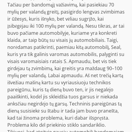
Tačiau per bandomąjį važiavimą, kai pasiekiau 70
mylių per valandą greitį, pasigirdo lengvas zvimbimas
ir ūžesys, kuris išnyko, bet vėliau sugrįžo, kai
įsibėgėjau iki 100 mylių per valandą. Nesu tikras, ar tai
buvo pačiame automobilyje, kuriame yra konkreti
klaida, ar taip būtų su visais jų automobiliais. Taigi,
norėdamas patikrinti, paėmiau kitą automobilį, Seal,
kuris yra tik galinis varomas automobilis, palyginti su
visais varomaisiais ratais S. Apmaudu, bet vis tiek
girdėjau tą zvimbimą, kai greitis yra maždaug 90–100
mylių per valandą. Labai apmaudu. Aš net trečią kartą
išvežiau mašiną kartu su vyriausiuoju technikos
pareigūnu, kuris tą dieną buvo ten, ir jis negalėjo
paaiškinti, kodėl jis skleidžia tuos garsus ir niekada
anksčiau negirdėjo tų garsų. Techninis pareigūnas tą
dieną susisiekė su štabu ir tada jam buvo pranešta,
kad tai žinoma problema, kuri dabar išspręsta.
Problema kilo dėl priekinio stiklo sandariklio.
Tikiuosi, kad ateityje gausiu automobilį bandomajam