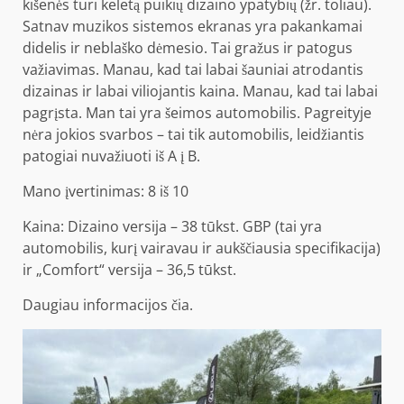
kišenės turi keletą puikių dizaino ypatybių (žr. toliau).
Satnav muzikos sistemos ekranas yra pakankamai
didelis ir neblaško dėmesio. Tai gražus ir patogus
važiavimas. Manau, kad tai labai šauniai atrodantis
dizainas ir labai viliojantis kaina. Manau, kad tai labai
pagrįsta. Man tai yra šeimos automobilis. Pagreityje
nėra jokios svarbos – tai tik automobilis, leidžiantis
patogiai nuvažiuoti iš A į B.
Mano įvertinimas: 8 iš 10
Kaina: Dizaino versija – 38 tūkst. GBP (tai yra
automobilis, kurį vairavau ir aukščiausia specifikacija)
ir „Comfort“ versija – 36,5 tūkst.
Daugiau informacijos
čia
.