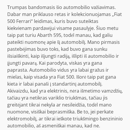
Trumpas bandomasis šio automobilio važiavimas.
Dabar man priklauso retas ir kolekcionuojamas „Fiat
500 Ferrari“ leidimas, kuris buvo suteiktas
kiekvienam pardavėjui visame pasaulyje. Šiuo metu
taip pat turiu Abarth 595, todėl manau, kad galiu
pateikti nuomonę apie šį automobilį. Mano pirmasis
pastebėjimas buvo toks, kad buvo gana sunku
išsiaiškinti, kaip išjungti radiją, išlipti iš automobilio ir
įjungti pavarą. Kai parodyta, viskas yra gana
paprasta. Automobilio vidus yra labai gražus ir
mielas, kaip visada yra Fiat 500. Išorė taip pat gana
kieta ir labai panaši į standartinį automobilį.
Akivaizdu, kad yra elektrinis, nėra išmetimo vamzdžių,
tačiau yra netikras variklio triukšmas, tačiau jis
greitėjant tikrai nekyla ar nesileidžia, todėl mano
nuomone, visiškai beprasmiška. Be to, jei perkate
elektromobilį, ar tikrai ieškote triukšmingo benzininio
automobilio, aš asmeniškai manau, kad ne.