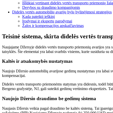
Iššūkiai vertinant didelės vertės transporto priemonių žalą
Derybos su draudimo kompanijomis
Didelės vertės automobilių avarijų bylų bylinėjimosi strategijos
Kada pateikti ieškinį
Įrodymai ir ekspertų parodymai
Žalos ir kompensacijos apskaičiavimas
Teisinė sistema, skirta didelės vertės tr
Naujajame Džersyje didelės vertės transporto priemonių avarijos yra sus
taisyklės. Šie elementai yra labai svarbūs visiems, kurie susiduria su 
Kaltės ir atsakomybės nustatymas
Naujojo Džersio automobilių avarijose gedimų nustatymas yra labai svar
kompensacijai.
Didelės vertės transporto priemonėms statymas yra didesnis, todėl būti
Bergeno grafystėje, NJ, gali suteikti gedimų vertinimo ekspertizės. Tai
Naujojo Džersio draudimo be gedimų sistema
Naujasis Džersis veikia pagal draudimo be kaltės sistemą. Tai įpareigo
sužalojimų (PIP) Naujajame Džersyje padengia iki 250 000 USD med