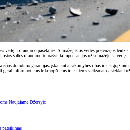
ės vertę ir draudimo pasekmes. Sumažėjusios vertės pretenzijos leidžia 
kaltosios šalies draudimu ir prašyti kompensacijos už sumažėjusią vertę.
krečias draudimo garantijas, įskaitant atsakomybės ribas ir susigrąžinim
 gerai informuotiems ir kruopštiems tolesniems veiksmams, siekiant už
rijoms Naujajame Džersyje
ų pateikimas