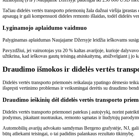
Tačiau didelės vertės transporto priemonių žala dažnai viršija įprastas
apsaugą ir gali kompensuoti dideles remonto išlaidas, todėl didelės vert
Lyginamojo aplaidumo vaidmuo
Palyginamas aplaidumas Naujajame Džersyje leidžia ieškovams susigrąžint
Pavyzdžiui, jei vairuotojas yra 20 % kaltas avarijoje, kurioje dalyvav
užtikrina, kad ieškovas gautų teisingą atsiskaitymą, atsižvelgiant į jo k
Draudimo išmokos ir didelės vertės transp
Didelės vertės transporto priemonės reikalauja ypatingo dėmesio teikia
išspręsti vertinimo problemas ir veiksmingai derėtis su draudimo ben
Draudimo ieškinių dėl didelės vertės transporto prie
Didelės vertės transporto priemonei patekus į autoįvykį, norint pateik
įrodymus, įskaitant nuotraukas, remonto sąmatas ir liudytojų parodymus
Automobilių avarijų advokato samdymas Bergeno grafystėje, NJ, gali būt
būtų atliekami teisingai, o tai padidins palankaus rezultato tikimybę.