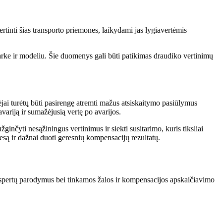
ertinti šias transporto priemones, laikydami jas lygiavertėmis
arke ir modeliu. Šie duomenys gali būti patikimas draudiko vertinimų
jai turėtų būti pasirengę atremti mažus atsiskaitymo pasiūlymus
ariją ir sumažėjusią vertę po avarijos.
žginčyti nesąžiningus vertinimus ir siekti susitarimo, kuris tiksliai
esą ir dažnai duoti geresnių kompensacijų rezultatų.
r ekspertų parodymus bei tinkamos žalos ir kompensacijos apskaičiavimo