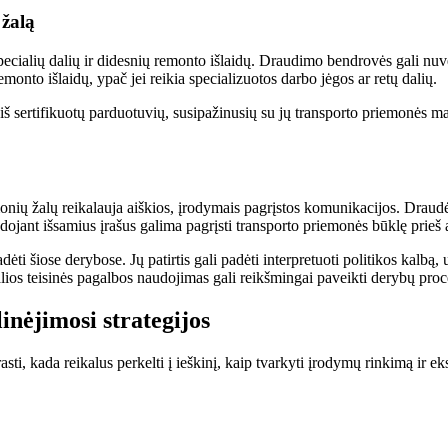
 žalą
specialių dalių ir didesnių remonto išlaidų. Draudimo bendrovės gali nuv
onto išlaidų, ypač jei reikia specializuotos darbo jėgos ar retų dalių.
š sertifikuotų parduotuvių, susipažinusių su jų transporto priemonės m
nių žalų reikalauja aiškios, įrodymais pagrįstos komunikacijos. Draudė
jant išsamius įrašus galima pagrįsti transporto priemonės būklę prieš av
i šiose derybose. Jų patirtis gali padėti interpretuoti politikos kalbą, u
lios teisinės pagalbos naudojimas gali reikšmingai paveikti derybų proc
inėjimosi strategijos
rasti, kada reikalus perkelti į ieškinį, kaip tvarkyti įrodymų rinkimą i