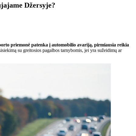
aujajame Džersyje?
porto priemonė patenka į automobilio avariją, pirmiausia reikia
sisiekimą su greitosios pagalbos tarnybomis, jei yra sužeidimų ar