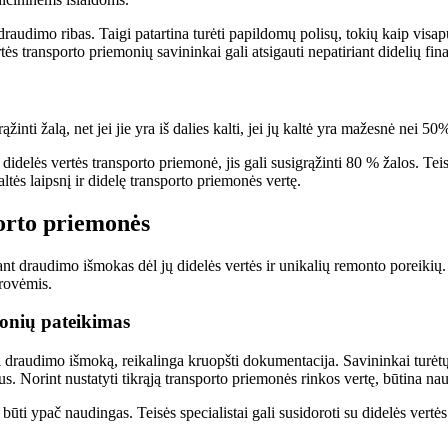
 draudimo ribas. Taigi patartina turėti papildomų polisų, tokių kaip vis
ės transporto priemonių savininkai gali atsigauti nepatiriant didelių fin
i žalą, net jei jie yra iš dalies kalti, jei jų kaltė yra mažesnė nei 50%.
o didelės vertės transporto priemonė, jis gali susigrąžinti 80 % žalos. T
altės laipsnį ir didelę transporto priemonės vertę.
orto priemonės
nt draudimo išmokas dėl jų didelės vertės ir unikalių remonto poreikių. 
drovėmis.
monių pateikimas
ti draudimo išmoką, reikalinga kruopšti dokumentacija. Savininkai turėtų
. Norint nustatyti tikrąją transporto priemonės rinkos vertę, būtina na
i ypač naudingas. Teisės specialistai gali susidoroti su didelės vertės i