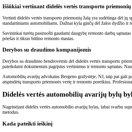
Iššūkiai vertinant didelės vertės transporto priemonių
Vertinti didelės vertės transporto priemonių žalą yra sudėtinga dėl jų 
standartiniams automobiliams. Dažnai kyla ginčų dėl žalos dydžio ir rem
Savininkai turėtų pasiruošti gaudami daugybę remonto darbų sąmatas i
priešas ir tikras būtino remonto mastas.
Derybos su draudimo kompanijomis
Derybos su draudimo bendrovėmis dėl didelės vertės transporto priemo
pateikdami dokumentais pagrįstus vertinimus ir remonto sąmatas. Naudo
Automobilių avarijų advokatas Bergeno grafystėje, NJ, taip pat gali padėt
atspindėtų transporto priemonės vertę ir remonto poreikius. Profesiona
Didelės vertės automobilių avarijų bylų byl
Nagrinėjant didelės vertės automobilio avarijų bylas, labai svarbu sup
metodus.
Kada pateikti ieškinį