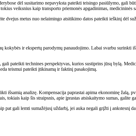
e derybose dėl susitarimo nepavyksta pateikti teisingo pasiūlymo, gali b
į tokius veiksnius kaip transporto priemonės apgadinimas, medicininės są
rite dvejus metus nuo nelaimingo atsitikimo datos pateikti ieškinį dėl s
ų kokybės ir ekspertų parodymų panaudojimo. Labai svarbu surinkti išsa
, gali pateikti technines perspektyvas, kurios sustiprins jūsų bylą. Medic
a teismui pateikti įtikinamą ir faktinį pasakojimą.
 atlikti išsamią analizę. Kompensacija paprastai apima ekonominę žalą, pv
, tokiais kaip šis straipsnis, apie įprastas atsiskaitymo sumas, galite ga
ip pat gali lemti sumažėjusį uždarbį, jei auka negali grįžti į ankstesnį da