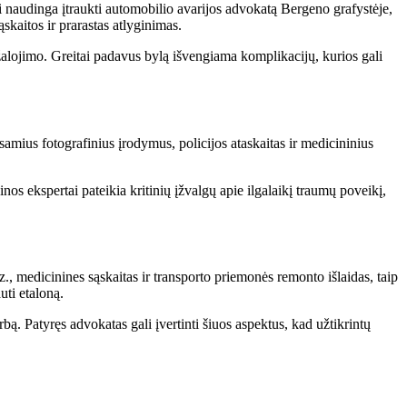
ūti naudinga įtraukti automobilio avarijos advokatą Bergeno grafystėje,
skaitos ir prarastas atlyginimas.
užalojimo. Greitai padavus bylą išvengiama komplikacijų, kurios gali
mius fotografinius įrodymus, policijos ataskaitas ir medicininius
inos ekspertai pateikia kritinių įžvalgų apie ilgalaikį traumų poveikį,
z., medicinines sąskaitas ir transporto priemonės remonto išlaidas, taip
uti etaloną.
rbą. Patyręs advokatas gali įvertinti šiuos aspektus, kad užtikrintų