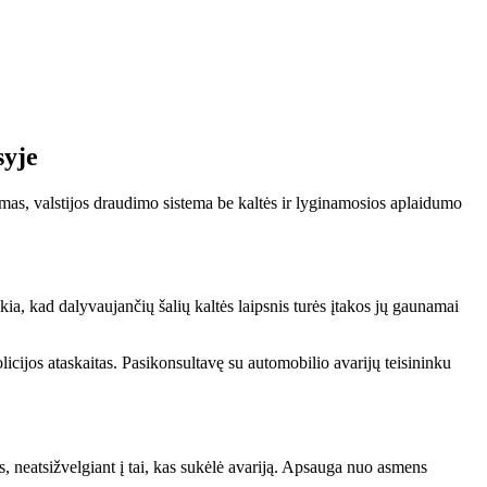
syje
tymas, valstijos draudimo sistema be kaltės ir lyginamosios aplaidumo
ia, kad dalyvaujančių šalių kaltės laipsnis turės įtakos jų gaunamai
icijos ataskaitas. Pasikonsultavę su automobilio avarijų teisininku
, neatsižvelgiant į tai, kas sukėlė avariją. Apsauga nuo asmens