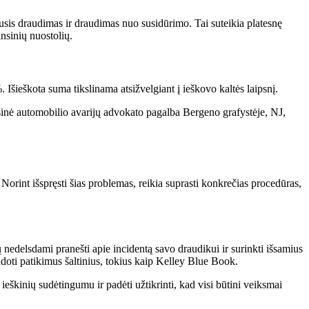
apusis draudimas ir draudimas nuo susidūrimo. Tai suteikia platesnę
ansinių nuostolių.
 Išieškota suma tikslinama atsižvelgiant į ieškovo kaltės laipsnį.
eisinė automobilio avarijų advokato pagalba Bergeno grafystėje, NJ,
Norint išspręsti šias problemas, reikia suprasti konkrečias procedūras,
 nedelsdami pranešti apie incidentą savo draudikui ir surinkti išsamius
udoti patikimus šaltinius, tokius kaip Kelley Blue Book.
eškinių sudėtingumu ir padėti užtikrinti, kad visi būtini veiksmai