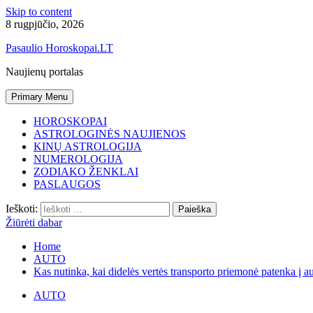
Skip to content
8 rugpjūčio, 2026
Pasaulio Horoskopai.LT
Naujienų portalas
Primary Menu
HOROSKOPAI
ASTROLOGINĖS NAUJIENOS
KINŲ ASTROLOGIJA
NUMEROLOGIJA
ZODIAKO ŽENKLAI
PASLAUGOS
Ieškoti:
Žiūrėti dabar
Home
AUTO
Kas nutinka, kai didelės vertės transporto priemonė patenka į 
AUTO