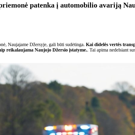
o priemonė patenka į automobilio avariją N
monė, Naujajame Džersyje, gali būti sudėtinga.
Kai didelės vertės trans
, kaip reikalaujama Naujojo Džersio įstatyme.
. Tai apima nedelsiant su