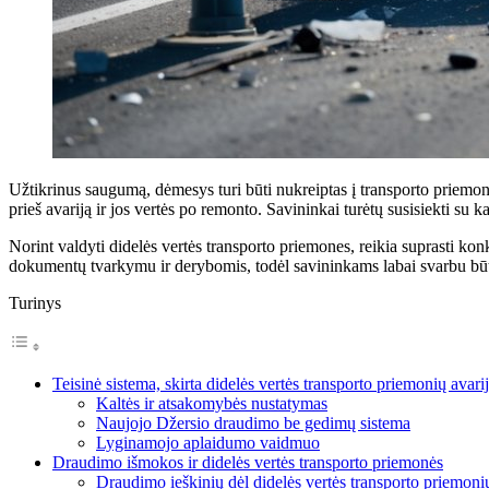
Užtikrinus saugumą, dėmesys turi būti nukreiptas į transporto priemon
prieš avariją ir jos vertės po remonto. Savininkai turėtų susisiekti su 
Norint valdyti didelės vertės transporto priemones, reikia suprasti kon
dokumentų tvarkymu ir derybomis, todėl savininkams labai svarbu būti
Turinys
Teisinė sistema, skirta didelės vertės transporto priemonių ava
Kaltės ir atsakomybės nustatymas
Naujojo Džersio draudimo be gedimų sistema
Lyginamojo aplaidumo vaidmuo
Draudimo išmokos ir didelės vertės transporto priemonės
Draudimo ieškinių dėl didelės vertės transporto priemoni