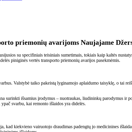
ansporto priemonių avarijoms Naujajame Džer
ijusios su specifiniais teisiniais sumetimais, tokiais kaip kaltės nusta
didelės piniginės vertės transporto priemonių avarijos pasekmėmis.
bus. Valstybė taiko pakeistą lyginamojo aplaidumo taisyklę, o tai reišk
na surinkti išsamius įrodymus – nuotraukas, liudininkų parodymus ir pol
 ypač svarbu, kai remonto išlaidos yra didelės.
ja, kad kiekvieno vairuotojo draudimas padengtų jo medicinines išlaidas
icininėms išlaidoms.