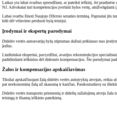
Laikas yra labai svarbus sprendžiant, ar pateikti ieškinį. Jei pradinės
NJ. Advokatai turi kompetencijos įvertinti bylos vertę, atsižvelgdami 
Labai svarbu žinoti Naujojo Džersio senaties terminą. Paprastai jūs tu
kilti dėl vėlavimo perduoti bylą teisėjui.
Įrodymai ir ekspertų parodymai
Didelės vertės autoavarijų bylų stiprumas dažnai priklauso nuo įrodym
įrašus.
Liudininkai ekspertai, pavyzdžiui, avarijos rekonstrukcijos specialistai
padidindami ieškinius dėl didesnės kompensacijos. Šie parodymai paded
Žalos ir kompensacijos apskaičiavimas
Tiksliai apskaičiuojant žalą didelės vertės autoįvykių atvejais, reikia
pat neekonominę žalą už skausmą ir kančias. Pasikonsultavę su ištekliais
Didelės vertės transporto priemonių ir didelių sužalojimų atveju žala ta
teisingą ir išsamų ieškinio pateikimą.