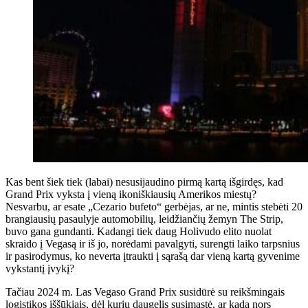
Kas bent šiek tiek (labai) nesusijaudino pirmą kartą išgirdęs, kad
Grand Prix vyksta į vieną ikoniškiausių Amerikos miestų?
Nesvarbu, ar esate „Cezario bufeto“ gerbėjas, ar ne, mintis stebėti 20
brangiausių pasaulyje automobilių, leidžiančių žemyn The Strip,
buvo gana gundanti. Kadangi tiek daug Holivudo elito nuolat
skraido į Vegasą ir iš jo, norėdami pavalgyti, surengti laiko tarpsnius
ir pasirodymus, ko neverta įtraukti į sąrašą dar vieną kartą gyvenime
vykstantį įvykį?
Tačiau 2024 m. Las Vegaso Grand Prix susidūrė su reikšmingais
logistikos iššūkiais, dėl kurių daugelis susimąstė, ar kada nors