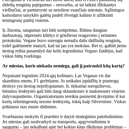
didelių renginių pajėgumus – nesvarbu, ar tai laikini iššokantys
viešbučiai, ar partnerystė su netoliese esančiais miestais. Sąžiningos
kainodaros taisyklės galėtų padėti išvengti kalimo ir užtikrinti
teisingesnę patirtį visiems.
Ir, žinoma, saugumas turi būti sustiprintas. Būtina daugiau
darbuotojų, stipresnės kliūtys ir griežtesni reagavimo į nelaimes
protokolai. Vegase buvo surengta nemaža dalis didžiulių renginių,
todėl galėtumėte manyti, kad tai jau yra mokslas. Bet ei, galbūt jiems
tiesiog reikia pasamdyti dar kelis legendinius Vegaso žaidėjus, kad
viskas būtų tvarkinga.
Ar miestas, kuris niekada nemiega, gali jį patraukti kitą kartą?
Nepaisant logistinio 2024-ųjų košmaro, Las Vegasas vis dar
skambina mums, F1 gerbėjams. Jo unikalus įspūdžių ir pramogų
derinys yra tiesiog neprilygstamas. Ir, tinkamai sureguliavus,
būsimos lenktynės gali būti daug sklandesnės ir malonesnės visiems
dalyvaujantiems. Organizatoriams tereikia pasisemti įkvėpimo iš kai
kurių sėkmingesnių sezono lenktynių, tokių kaip Silverstone. Viskas
priklauso nuo masto didinimo.
Svarbiausia mokytis iš praeities ir daryti strateginius patobulinimus.
Jei miestas gali susitvarkyti su transportu, apgyvendinimu ir
saugumu – jau nekalbant apie bet kokias kitas iškilusias problemas –