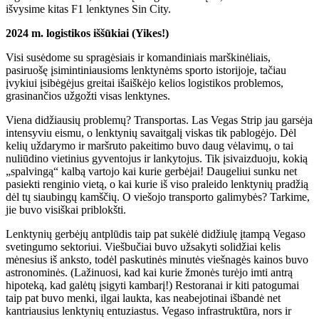
išvysime kitas F1 lenktynes ​​Sin City.
2024 m. logistikos iššūkiai (Yikes!)
Visi susėdome su spragėsiais ir komandiniais marškinėliais,
pasiruošę įsimintiniausioms lenktynėms sporto istorijoje, tačiau
įvykiui įsibėgėjus greitai išaiškėjo kelios logistikos problemos,
grasinančios užgožti visas lenktynes.
Viena didžiausių problemų? Transportas. Las Vegas Strip jau garsėja
intensyviu eismu, o lenktynių savaitgalį viskas tik pablogėjo. Dėl
kelių uždarymo ir maršruto pakeitimo buvo daug vėlavimų, o tai
nuliūdino vietinius gyventojus ir lankytojus. Tik įsivaizduoju, kokią
„spalvingą“ kalbą vartojo kai kurie gerbėjai! Daugeliui sunku net
pasiekti renginio vietą, o kai kurie iš viso praleido lenktynių pradžią
dėl tų siaubingų kamščių. O viešojo transporto galimybės? Tarkime,
jie buvo visiškai priblokšti.
Lenktynių gerbėjų antplūdis taip pat sukėlė didžiulę įtampą Vegaso
svetingumo sektoriui. Viešbučiai buvo užsakyti solidžiai kelis
mėnesius iš anksto, todėl paskutinės minutės viešnagės kainos buvo
astronominės. (Lažinuosi, kad kai kurie žmonės turėjo imti antrą
hipoteką, kad galėtų įsigyti kambarį!) Restoranai ir kiti patogumai
taip pat buvo menki, ilgai laukta, kas neabejotinai išbandė net
kantriausius lenktynių entuziastus. Vegaso infrastruktūra, nors ir