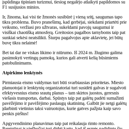
įspūdinga tipiniam turizmui, tiesiog negalėjo atlaikyti papildomos su
F1 susijusios minios.
Ir, žinoma, kai visi tie žmonės susibūrė į vieną sritį, saugumas tapo
tikra problema. Buvo pranešimų, kad gerbėjai, siekdami priartėti prie
veiksmo, veržiasi pro užtvaras, sukeldami pavojų saugumui ir
visiškai chaotišką atmosferą. Greitosios pagalbos tarnyboms taip pat
sunkiai sekėsi neatsilikti. Šiurpu pagalvojus apie aklavietę, jei būtų
buvę tikra nelaimė!
Bet tai dar ne viskas likimo ir niūrumo. Iš 2024 m. žlugimo galima
pasimokyti vertingų pamokų, kurios gali atverti kelią būsimiems
patobulinimams.
Atpirkimo lenktynės
Pirmiausia eismo valdymas turi būti svarbiausias prioritetas. Miesto
planuotojai ir lenktynių organizatoriai turi susidėti galvas ir sugalvoti
efektyvesnius eismo srautų planus – tam skirtos juostos, geresnis
viešasis transportas, darbai. Spūstys taip pat galėtų padėti sumažinti
pavėžėjimo ir pavėžėjimo paslaugų skatinimą. Galbūt jie netgi galėtų
įdarbinti vietinius taksi vairuotojus, kurie gatves pažįsta kaip savo
penkis pirštus!
Apgyvendinimo planavimas taip pat reikalauja rimto remonto.
Pareigūnai ir viešbučiai turi dirbti kartu, kad iš esmės padidintų šių