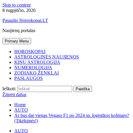
Skip to content
8 rugpjūčio, 2026
Pasaulio Horoskopai.LT
Naujienų portalas
Primary Menu
HOROSKOPAI
ASTROLOGINĖS NAUJIENOS
KINŲ ASTROLOGIJA
NUMEROLOGIJA
ZODIAKO ŽENKLAI
PASLAUGOS
Ieškoti:
Žiūrėti dabar
Home
AUTO
Ar bus dar vienas Vegaso F1 po 2024 m. logistikos košmaro?
(Tikėkimės!)
AUTO