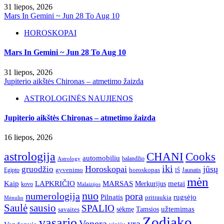
31 liepos, 2026
Mars In Gemini ~ Jun 28 To Aug 10
HOROSKOPAI
Mars In Gemini ~ Jun 28 To Aug 10
31 liepos, 2026
Jupiterio aikštės Chironas – atmetimo žaizda
ASTROLOGINĖS NAUJIENOS
Jupiterio aikštės Chironas – atmetimo žaizda
16 liepos, 2026
astrologija
CHANI
Cooks
automobiliu
balandžio
Astrology
iki
Horoskopai
jūsų
gruodžio
gyvenimo
horoskopas
Egipto
Jaunatis
IŠ
mėn
Kaip
LAPKRIČIO
MARSAS
metai
Merkurijus
kovo
Malaizijos
nuo
numerologija
pora
Pilnatis
rugsėjo
pritraukia
Mėnulio
Saulė
sausio
SPALIO
užtemimas
sėkmę
Tamsios
savaites
Zodiako
vasario
Venera
yra