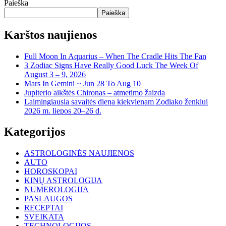
Paieška
Paieška
Karštos naujienos
Full Moon In Aquarius – When The Cradle Hits The Fan
3 Zodiac Signs Have Really Good Luck The Week Of
August 3 – 9, 2026
Mars In Gemini ~ Jun 28 To Aug 10
Jupiterio aikštės Chironas – atmetimo žaizda
Laimingiausia savaitės diena kiekvienam Zodiako ženklui
2026 m. liepos 20–26 d.
Kategorijos
ASTROLOGINĖS NAUJIENOS
AUTO
HOROSKOPAI
KINŲ ASTROLOGIJA
NUMEROLOGIJA
PASLAUGOS
RECEPTAI
SVEIKATA
TECHNOLOGIJOS