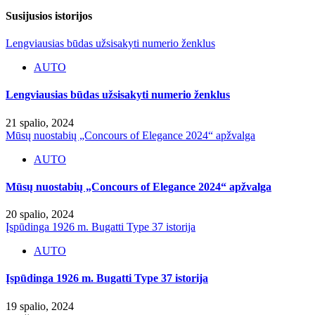
Susijusios istorijos
Lengviausias būdas užsisakyti numerio ženklus
AUTO
Lengviausias būdas užsisakyti numerio ženklus
21 spalio, 2024
Mūsų nuostabių „Concours of Elegance 2024“ apžvalga
AUTO
Mūsų nuostabių „Concours of Elegance 2024“ apžvalga
20 spalio, 2024
Įspūdinga 1926 m. Bugatti Type 37 istorija
AUTO
Įspūdinga 1926 m. Bugatti Type 37 istorija
19 spalio, 2024