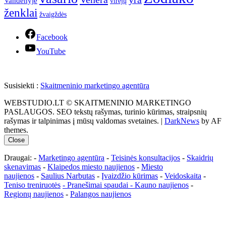
Vandenyje
virėjų
ženklai
žvaigždės
Facebook
YouTube
Susisiekti :
Skaitmeninio marketingo agentūra
WEBSTUDIO.LT © SKAITMENINIO MARKETINGO
PASLAUGOS. SEO tekstų rašymas, turinio kūrimas, straipsnių
rašymas ir talpinimas į mūsų valdomas svetaines.
|
DarkNews
by AF
themes.
Close
Draugai: -
Marketingo agentūra
-
Teisinės konsultacijos
-
Skaidrių
skenavimas
-
Klaipedos miesto naujienos
-
Miesto
naujienos
-
Saulius Narbutas
-
Įvaizdžio kūrimas
-
Veidoskaita
-
Teniso treniruotės
- Pranešimai spaudai -
Kauno naujienos
-
Regionų naujienos
-
Palangos naujienos