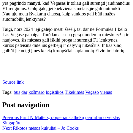
yra pagrindo manyti, kad Vegasas ir toliau gali surengti jaudinančius
F1 renginius. Galų gale, jei kiekvienais metais jie gali nutraukti
Naujųjų metų išvakarių chaosą, kaip sunkios gali būti mažos
automobilių lenktynės?
Taigi, nors 2024-ieji galėjo mesti šešėlį, tai dar ne Formulės 1 kelio
Las Vegase pabaiga. Turėdamas seną gerą nuodėmių miesto ryžtą ir
naujoves, šis miestas gali iškilti proga ir surengti F1 lenktynes,
kurios pateisins didelius gerbėjų ir dalyvių lūkesčius. Ir kas žino,
galbūt jie netgi įmes keletą kruopščiai suplanuotų Elvio imitatorių.
Source link
Tags:
bus
dar
košmaro
logistikos
Tikėkimės
Vegaso
vienas
Post navigation
Previous
Print N Matters, popieriaus atliekų perdirbimo verslas
Singapūre
Next
Rikotos mėsos kukuliai – Jo Cooks