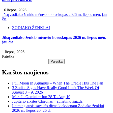
16 liepos, 2026
Jūsų zodiako ženklo mėnesio horoskopas 2026 m. liepos mėn. jau
čia
ZODIAKO ŽENKLAI
Jūsų zodiako ženklo mėnesio horoskopas 2026 m. liepos mėn.
jau čia
1 liepos, 2026
Paieška
Paieška
Karštos naujienos
Full Moon In Aquarius – When The Cradle Hits The Fan
3 Zodiac Signs Have Really Good Luck The Week Of
August 3 – 9, 2026
Mars In Gemini ~ Jun 28 To Aug 10
Jupiterio aikštės Chironas – atmetimo žaizda
Laimingiausia savaitės diena kiekvienam Zodiako ženklui
2026 m. liepos 20–26 d.