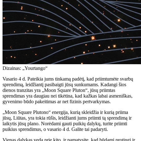
Dizainas: „Yourtango“
Vasario 4 d. Pateikia jums tinkamą padėtį, kad priimtumėte svarbų
sprendimą, leidžiantį pasibaigti jūsų sunkumams. Kadangi šios
dienos tranzitas yra „Moon Square Pluton“, jūsų priimtas
sprendimas yra daugiau nei tikėtina, kad kažkas labai asmeniškas,
gyvenimo būdo pakeitimas ar net fizinis pertvarkymas.
„Moon Square Plutono“ energija, kurią skleidžia ir kurią priima
jūsų, Liūtas, yra tokia rūšis, leidžianti jums priimti tą sprendimą ir
laikytis jūsų plano. Norėdami gauti puikių dalykų, turite priimti
puikius sprendimus, o vasario 4 d. Galite tai padaryti.
Vienas dalykas veda prie kito, ir pamatysite, kad būdami protingi ir