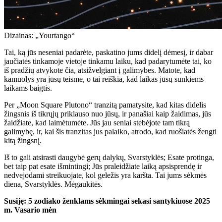
Dizainas: „Yourtango“
Tai, ką jūs neseniai padarėte, paskatino jums didelį dėmesį, ir dabar
jaučiatės tinkamoje vietoje tinkamu laiku, kad padarytumėte tai, ko
iš pradžių atvykote čia, atsižvelgiant į galimybes. Matote, kad
kamuolys yra jūsų teisme, o tai reiškia, kad laikas jūsų sunkiems
laikams baigtis.
Per „Moon Square Plutono“ tranzitą pamatysite, kad kitas didelis
žingsnis iš tikrųjų priklauso nuo jūsų, ir panašiai kaip žaidimas, jūs
žaidžiate, kad laimėtumėte. Jūs jau seniai stebėjote tam tikrą
galimybę, ir, kai šis tranzitas jus palaiko, atrodo, kad ruošiatės žengti
kitą žingsnį.
Iš to gali atsirasti daugybė gerų dalykų, Svarstyklės; Esate protinga,
bet taip pat esate išmintingi; Jūs praleidžiate laiką apsisprendę ir
nedvejodami streikuojate, kol geležis yra karšta. Tai jums sėkmės
diena, Svarstyklės. Mėgaukitės.
Susiję: 5 zodiako ženklams sėkmingai sekasi santykiuose 2025
m. Vasario mėn