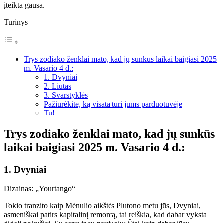
įteikta gausa.
Turinys
Trys zodiako ženklai mato, kad jų sunkūs laikai baigiasi 2025
m. Vasario 4 d.:
1. Dvyniai
2. Liūtas
3. Svarstyklės
Pažiūrėkite, ką visata turi jums parduotuvėje
Tu!
Trys zodiako ženklai mato, kad jų sunkūs
laikai baigiasi 2025 m. Vasario 4 d.:
1. Dvyniai
Dizainas: „Yourtango“
Tokio tranzito kaip Mėnulio aikštės Plutono metu jūs, Dvyniai,
asmeniškai patirs kapitalinį remontą, tai reiškia, kad dabar vyksta