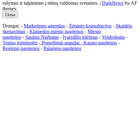
rašymas ir talpinimas į mūsų valdomas svetaines.
|
DarkNews
by AF
themes.
Close
Draugai: -
Marketingo agentūra
-
Teisinės konsultacijos
-
Skaidrių
skenavimas
-
Klaipedos miesto naujienos
-
Miesto
naujienos
-
Saulius Narbutas
-
Įvaizdžio kūrimas
-
Veidoskaita
-
Teniso treniruotės
- Pranešimai spaudai -
Kauno naujienos
-
Regionų naujienos
-
Palangos naujienos