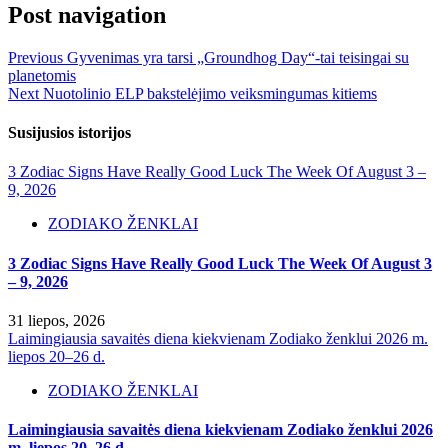
Post navigation
Previous
Gyvenimas yra tarsi „Groundhog Day“-tai teisingai su
planetomis
Next
Nuotolinio ELP bakstelėjimo veiksmingumas kitiems
Susijusios istorijos
3 Zodiac Signs Have Really Good Luck The Week Of August 3 –
9, 2026
ZODIAKO ŽENKLAI
3 Zodiac Signs Have Really Good Luck The Week Of August 3
– 9, 2026
31 liepos, 2026
Laimingiausia savaitės diena kiekvienam Zodiako ženklui 2026 m.
liepos 20–26 d.
ZODIAKO ŽENKLAI
Laimingiausia savaitės diena kiekvienam Zodiako ženklui 2026
m. liepos 20–26 d.