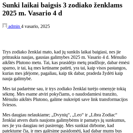
Sunki laikai baigsis 3 zodiako ženklams
2025 m. Vasario 4 d
admin
4 vasario, 2025
Trys zodiako ženklai mato, kad jų sunkūs laikai baigiasi, nes jie
pritraukia naujas, gausias galimybes 2025 m. Vasario 4 d. Mėnulio
aikštės Plutono metu. Tai, kas prasidėjo metų pradžioje, dabar ėmėsi
sparno, ir tai, ką mes ketiname patirti, yra tai, kaip visos pastangos,
kurias mes įdėjome, pagaliau, kaip tik dabar, pradeda žydėti kaip
nauja galimybė.
Mes tai padarėme sau, ir trys zodiako ženklai turėjo omenyje tokią
sėkmę. Mes esame atviri pokyčiams, o naudodamiesi tranzito,
Mėnulio aikštės Plutono, galime nukreipti save link transformacijos
šviesos.
Mes daugiau nelaukiame; „Dvynių“, „Leo“ ir „Libra Zodiac“
ženklai atvers duris naujoms galimybėms ir pamatys jų sunkumus,
nes jie yra daugiau nei pasirengę. Mes sunkiai dirbome, kad
patektume čia, ir mes galėsime pasidomėti, kad dabar mums bus