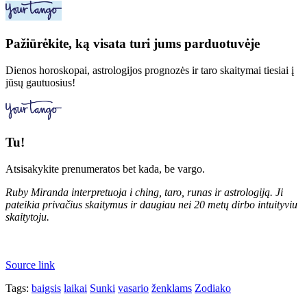
Pažiūrėkite, ką visata turi jums parduotuvėje
Dienos horoskopai, astrologijos prognozės ir taro skaitymai tiesiai į
jūsų gautuosius!
Tu!
Atsisakykite prenumeratos bet kada, be vargo.
Ruby Miranda interpretuoja i ching, taro, runas ir astrologiją. Ji
pateikia privačius skaitymus ir daugiau nei 20 metų dirbo intuityviu
skaitytoju.
Source link
Tags:
baigsis
laikai
Sunki
vasario
ženklams
Zodiako