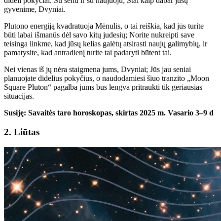
dideli pokyčiai. Su senu ir su naujuoju; Štai kaip dabar jūsų
gyvenime, Dvyniai.
Plutono energiją kvadratuoja Mėnulis, o tai reiškia, kad jūs turite
būti labai išmanūs dėl savo kitų judesių; Norite nukreipti save
teisinga linkme, kad jūsų kelias galėtų atsirasti naujų galimybių, ir
pamatysite, kad antradienį turite tai padaryti būtent tai.
Nei vienas iš jų nėra staigmena jums, Dvyniai; Jūs jau seniai
planuojate didelius pokyčius, o naudodamiesi šiuo tranzito „Moon
Square Pluton“ pagalba jums bus lengva pritraukti tik geriausias
situacijas.
Susiję: Savaitės taro horoskopas, skirtas 2025 m. Vasario 3–9 d
2. Liūtas