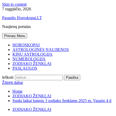
Skip to content
7 rugpjūčio, 2026
Pasaulio Horoskopai.LT
Naujienų portalas
Primary Menu
HOROSKOPAI
ASTROLOGINĖS NAUJIENOS
KINŲ ASTROLOGIJA
NUMEROLOGIJA
ZODIAKO ŽENKLAI
PASLAUGOS
Ieškoti:
Žiūrėti dabar
Home
ZODIAKO ŽENKLAI
Sunki laikai baigsis 3 zodiako ženklams 2025 m. Vasario 4 d
ZODIAKO ŽENKLAI