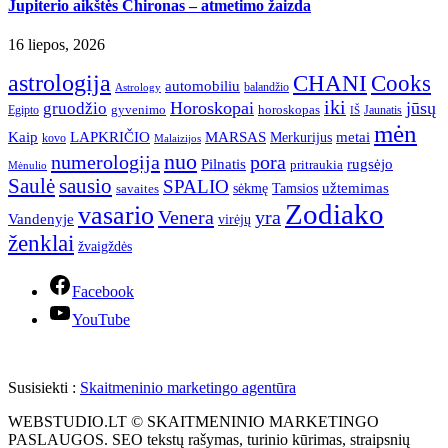
Jupiterio aikštės Chironas – atmetimo žaizda
16 liepos, 2026
astrologija
CHANI
Cooks
automobiliu
balandžio
Astrology
iki
Horoskopai
jūsų
gruodžio
gyvenimo
horoskopas
Egipto
Jaunatis
IŠ
mėn
Kaip
LAPKRIČIO
MARSAS
metai
Merkurijus
kovo
Malaizijos
nuo
numerologija
pora
Pilnatis
rugsėjo
pritraukia
Mėnulio
Saulė
sausio
SPALIO
užtemimas
sėkmę
Tamsios
savaites
Zodiako
vasario
Venera
yra
Vandenyje
virėjų
ženklai
žvaigždės
Facebook
YouTube
Susisiekti :
Skaitmeninio marketingo agentūra
WEBSTUDIO.LT © SKAITMENINIO MARKETINGO
PASLAUGOS. SEO tekstų rašymas, turinio kūrimas, straipsnių