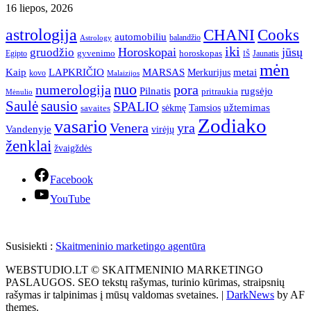
16 liepos, 2026
astrologija
CHANI
Cooks
automobiliu
balandžio
Astrology
iki
Horoskopai
jūsų
gruodžio
gyvenimo
horoskopas
Egipto
Jaunatis
IŠ
mėn
Kaip
LAPKRIČIO
MARSAS
metai
Merkurijus
kovo
Malaizijos
nuo
numerologija
pora
Pilnatis
rugsėjo
pritraukia
Mėnulio
Saulė
sausio
SPALIO
užtemimas
sėkmę
Tamsios
savaites
Zodiako
vasario
Venera
yra
Vandenyje
virėjų
ženklai
žvaigždės
Facebook
YouTube
Susisiekti :
Skaitmeninio marketingo agentūra
WEBSTUDIO.LT © SKAITMENINIO MARKETINGO
PASLAUGOS. SEO tekstų rašymas, turinio kūrimas, straipsnių
rašymas ir talpinimas į mūsų valdomas svetaines.
|
DarkNews
by AF
themes.