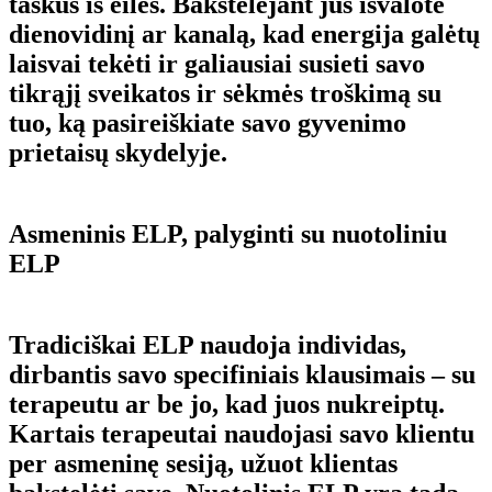
taškus iš eilės. Bakstelėjant jūs išvalote
dienovidinį ar kanalą, kad energija galėtų
laisvai tekėti ir galiausiai susieti savo
tikrąjį sveikatos ir sėkmės troškimą su
tuo, ką pasireiškiate savo gyvenimo
prietaisų skydelyje.
Asmeninis ELP, palyginti su nuotoliniu
ELP
Tradiciškai ELP naudoja individas,
dirbantis savo specifiniais klausimais – su
terapeutu ar be jo, kad juos nukreiptų.
Kartais terapeutai naudojasi savo klientu
per asmeninę sesiją, užuot klientas