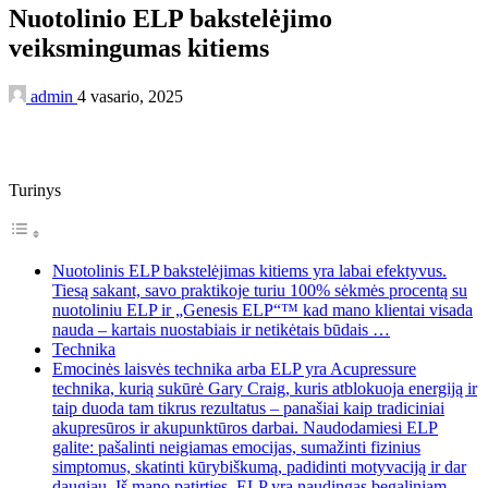
Nuotolinio ELP bakstelėjimo
veiksmingumas kitiems
admin
4 vasario, 2025
Turinys
Nuotolinis ELP bakstelėjimas kitiems yra labai efektyvus.
Tiesą sakant, savo praktikoje turiu 100% sėkmės procentą su
nuotoliniu ELP ir „Genesis ELP“™ kad mano klientai visada
nauda – kartais nuostabiais ir netikėtais būdais …
Technika
Emocinės laisvės technika arba ELP yra Acupressure
technika, kurią sukūrė Gary Craig, kuris atblokuoja energiją ir
taip duoda tam tikrus rezultatus – panašiai kaip tradiciniai
akupresūros ir akupunktūros darbai. Naudodamiesi ELP
galite: pašalinti neigiamas emocijas, sumažinti fizinius
simptomus, skatinti kūrybiškumą, padidinti motyvaciją ir dar
daugiau. Iš mano patirties, ELP yra naudingas begaliniam