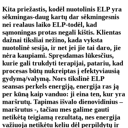
Kita priežastis, kodėl nuotolinis ELP yra
sėkmingas-daug kartų dar sėkmingesnis
nei realaus laiko ELP-todėl, kad
sąmoningas protas negali kištis. Klientas
dažnai tiksliai nežino, kada vyksta
nuotolinė sesija, ir net jei jie tai daro, jie
nėra kaupiami. Spręsdamas lūkesčius,
kurie gali trukdyti terapijai, patariu, kad
procesas būtų nukreiptas į efektyviausią
gydymą/valymą. Nors tikslinė ELP
seansas perkels energiją, energija ras ją
per kūną kaip vanduo: ji eina ten, kur yra
maršrutų. Tapimas išvalo dienovidinius –
maršrutus -, tačiau mes galime gauti
netikėtą teigiamą rezultatą, nes energija
važiuoja netikėtu keliu dėl perpildytų ir