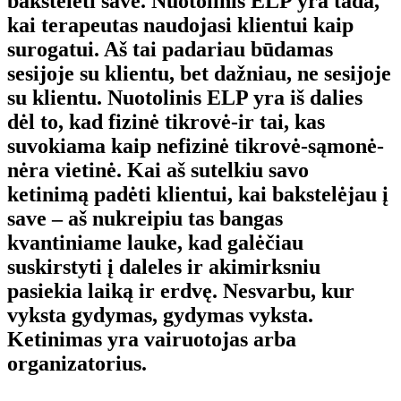
bakstelėti save. Nuotolinis ELP yra tada,
kai terapeutas naudojasi klientui kaip
surogatui. Aš tai padariau būdamas
sesijoje su klientu, bet dažniau, ne sesijoje
su klientu. Nuotolinis ELP yra iš dalies
dėl to, kad fizinė tikrovė-ir tai, kas
suvokiama kaip nefizinė tikrovė-sąmonė-
nėra vietinė. Kai aš sutelkiu savo
ketinimą padėti klientui, kai bakstelėjau į
save – aš nukreipiu tas bangas
kvantiniame lauke, kad galėčiau
suskirstyti į daleles ir akimirksniu
pasiekia laiką ir erdvę. Nesvarbu, kur
vyksta gydymas, gydymas vyksta.
Ketinimas yra vairuotojas arba
organizatorius.