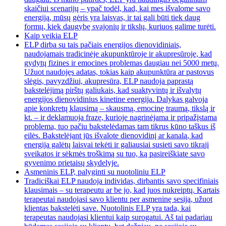
skaičiui scenarijų – ypač todėl, kad, kai mes išvalome savo
energiją, mūsų gėris yra laisvas, ir tai gali būti tiek daug
formų, kiek daugybę svajonių ir tikslų, kuriuos galime turėti.
Kaip veikia ELP
ELP dirba su tais pačiais energijos dienovidiniais,
naudojamais tradicinėje akupunktūroje ir akupresūroje, kad
gydytų fizines ir emocines problemas daugiau nei 5000 metų.
Užuot naudojęs adatas, tokias kaip akupunktūra ar pastovus
slėgis, pavyzdžiui, akupresūra, ELP naudoja paprastą
bakstelėjimą pirštų galiukais, kad suaktyvintų ir išvalytų
energijos dienovidinius kinetine energija. Dalykas galvoja
apie konkretų klausimą – skausmą, emocinę traumą, tikslą ir
kt. – ir deklamuoja frazę, kurioje nagrinėjama ir pripažįstama
problema, tuo pačiu bakstelėdamas tam tikrus kūno taškus iš
eilės. Bakstelėjant jūs išvalote dienovidinį ar kanalą, kad
energija galėtų laisvai tekėti ir galiausiai susieti savo tikrąjį
sveikatos ir sėkmės troškimą su tuo, ką pasireiškiate savo
gyvenimo prietaisų skydelyje.
Asmeninis ELP, palyginti su nuotoliniu ELP
Tradiciškai ELP naudoja individas, dirbantis savo specifiniais
klausimais – su terapeutu ar be jo, kad juos nukreiptų. Kartais
terapeutai naudojasi savo klientu per asmeninę sesiją, užuot
klientas bakstelėti save. Nuotolinis ELP yra tada, kai
terapeutas naudojasi klientui kaip surogatui. Aš tai padariau