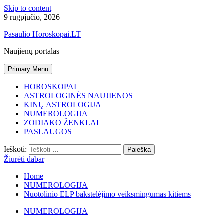
Skip to content
9 rugpjūčio, 2026
Pasaulio Horoskopai.LT
Naujienų portalas
Primary Menu
HOROSKOPAI
ASTROLOGINĖS NAUJIENOS
KINŲ ASTROLOGIJA
NUMEROLOGIJA
ZODIAKO ŽENKLAI
PASLAUGOS
Ieškoti:
Žiūrėti dabar
Home
NUMEROLOGIJA
Nuotolinio ELP bakstelėjimo veiksmingumas kitiems
NUMEROLOGIJA