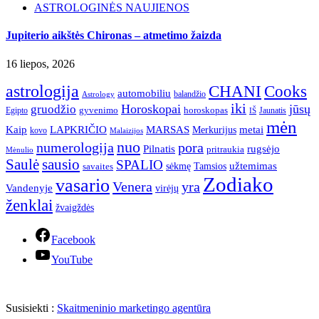
ASTROLOGINĖS NAUJIENOS
Jupiterio aikštės Chironas – atmetimo žaizda
16 liepos, 2026
astrologija
CHANI
Cooks
automobiliu
balandžio
Astrology
iki
Horoskopai
jūsų
gruodžio
gyvenimo
horoskopas
Egipto
Jaunatis
IŠ
mėn
Kaip
LAPKRIČIO
MARSAS
metai
Merkurijus
kovo
Malaizijos
nuo
numerologija
pora
Pilnatis
rugsėjo
pritraukia
Mėnulio
Saulė
sausio
SPALIO
užtemimas
sėkmę
Tamsios
savaites
Zodiako
vasario
Venera
yra
Vandenyje
virėjų
ženklai
žvaigždės
Facebook
YouTube
Susisiekti :
Skaitmeninio marketingo agentūra