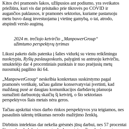
Kitos dvi pramonės šakos, užlipusios ant podiumo, yra sveikatos
priežiūra, kuri vis dar prisitaiko prie tikrovės po COVID ir
augančios paklausos, ir pramonės sektorius, kuriame pastaruoju
metu buvo daug investuojama į vietinę gamybą, o tai, atrodo,
atspindi verslo augimą.
2024 m. trečiojo ketvirčio „ManpowerGroup“
užimtumo perspektyvų tyrimas
Likusi paketo dalis patenka į šalies vidurkį su vienu reikšmingu
nuokrypiu,
Ryšių paslaugos
kuris, palyginti su antruoju ketvirčiu,
smuktelėjo dar 4 procentiniais punktais ir nuo praėjusių metų
nuosmukį pagilino iki 64.
„ManpowerGroup“ neskelbia konkretaus suskirstymo pagal
pramonės vertikalę, tačiau galime konservatyviai įvertinti, kad
maždaug pusė ar daugiau komunikacijos darbdavių planuoja
sumažinti darbuotojų skaičių šį ketvirtį, o šio sektoriaus
perspektyvos šiais metais nėra geros.
Tačiau apskritai visos darbo rinkos perspektyvos yra teigiamos, nes
pasaulinis talentų trūkumas nerodo mažėjimo ženklų.
Dirbtinis intelektas dar nekelia grėsmės jūsų darbui, nes 57 procentai