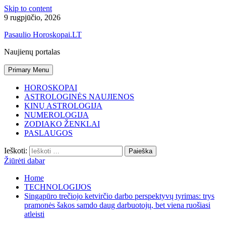
Skip to content
9 rugpjūčio, 2026
Pasaulio Horoskopai.LT
Naujienų portalas
Primary Menu
HOROSKOPAI
ASTROLOGINĖS NAUJIENOS
KINŲ ASTROLOGIJA
NUMEROLOGIJA
ZODIAKO ŽENKLAI
PASLAUGOS
Ieškoti:
Žiūrėti dabar
Home
TECHNOLOGIJOS
Singapūro trečiojo ketvirčio darbo perspektyvų tyrimas: trys
pramonės šakos samdo daug darbuotojų, bet viena ruošiasi
atleisti