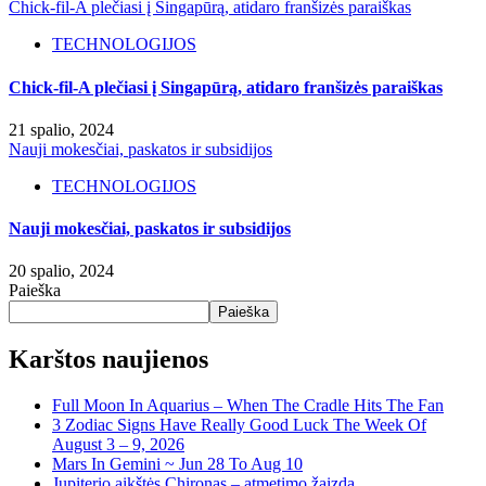
Chick-fil-A plečiasi į Singapūrą, atidaro franšizės paraiškas
TECHNOLOGIJOS
Chick-fil-A plečiasi į Singapūrą, atidaro franšizės paraiškas
21 spalio, 2024
Nauji mokesčiai, paskatos ir subsidijos
TECHNOLOGIJOS
Nauji mokesčiai, paskatos ir subsidijos
20 spalio, 2024
Paieška
Paieška
Karštos naujienos
Full Moon In Aquarius – When The Cradle Hits The Fan
3 Zodiac Signs Have Really Good Luck The Week Of
August 3 – 9, 2026
Mars In Gemini ~ Jun 28 To Aug 10
Jupiterio aikštės Chironas – atmetimo žaizda