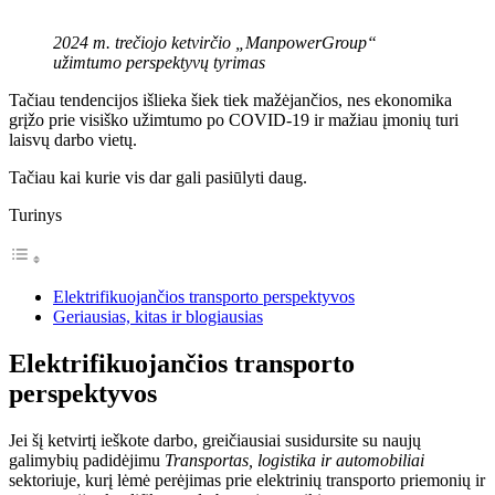
2024 m. trečiojo ketvirčio „ManpowerGroup“
užimtumo perspektyvų tyrimas
Tačiau tendencijos išlieka šiek tiek mažėjančios, nes ekonomika
grįžo prie visiško užimtumo po COVID-19 ir mažiau įmonių turi
laisvų darbo vietų.
Tačiau kai kurie vis dar gali pasiūlyti daug.
Turinys
Elektrifikuojančios transporto perspektyvos
Geriausias, kitas ir blogiausias
Elektrifikuojančios transporto
perspektyvos
Jei šį ketvirtį ieškote darbo, greičiausiai susidursite su naujų
galimybių padidėjimu
Transportas, logistika ir automobiliai
sektoriuje, kurį lėmė perėjimas prie elektrinių transporto priemonių ir