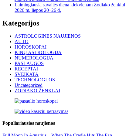
Laimingiausia savaitės diena kiekvienam Zodiako ženklui
2026 m. liepos 20–26 d.
Kategorijos
ASTROLOGINĖS NAUJIENOS
AUTO
HOROSKOPAI
KINŲ ASTROLOGIJA
NUMEROLOGIJA
PASLAUGOS
RECEPTAI
SVEIKATA
TECHNOLOGIJOS
Uncategorized
ZODIAKO ŽENKLAI
Populiariausios naujienos
Full Moon In Aquarius – When The Cradle Hits The Fan