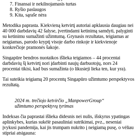
Finansai ir nekilnojamasis turtas
Ryšio paslaugos
Kita, sąraše nėra
Metodika paprasta. Kiekvieną ketvirtį autoriai apklausia daugiau nei
40 000 darbdavių 42 šalyse, įvertindami ketinimą samdyti, palyginti
su ketinimu sumažinti užimtumą. Grynasis rezultatas, teigiamas ar
neigiamas, parodo kryptį visoje darbo rinkoje ir kiekvienoje
konkrečioje pramonės šakoje.
Singapūre bendros nuotaikos išlieka teigiamos – 44 procentai
darbdavių šį ketvirtį nori įdarbinti naujų darbuotojų, nors 24
procentai tikisi, kad bus sumažinta (o likusieji lieka ten, kur yra).
Tai suteikia teigiamą 20 procentų Singapūro užimtumo perspektyvos
rezultatą.
2024 m. trečiojo ketvirčio „ManpowerGroup“
užimtumo perspektyvų tyrimas
Indeksas čia paprastai išlieka didesnis nei nulis, išskyrus ypatingas
aplinkybes, kurias sukėlė pasauliniai sutrikimai, pvz., neseniai
įvykusi pandemija, kai jis trumpam nukrito į neigiamą pusę, o vėliau
stipriai atsigauna: