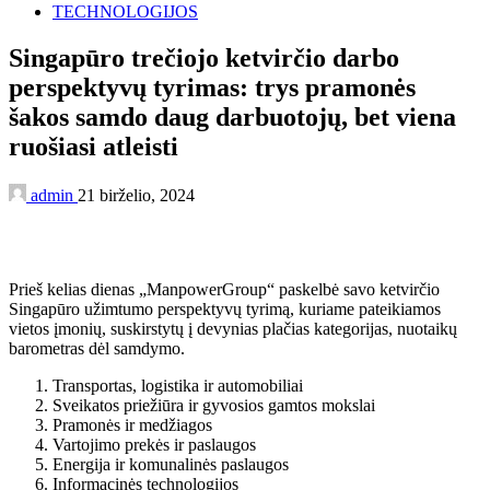
TECHNOLOGIJOS
Singapūro trečiojo ketvirčio darbo
perspektyvų tyrimas: trys pramonės
šakos samdo daug darbuotojų, bet viena
ruošiasi atleisti
admin
21 birželio, 2024
Prieš kelias dienas „ManpowerGroup“ paskelbė savo ketvirčio
Singapūro užimtumo perspektyvų tyrimą, kuriame pateikiamos
vietos įmonių, suskirstytų į devynias plačias kategorijas, nuotaikų
barometras dėl samdymo.
Transportas, logistika ir automobiliai
Sveikatos priežiūra ir gyvosios gamtos mokslai
Pramonės ir medžiagos
Vartojimo prekės ir paslaugos
Energija ir komunalinės paslaugos
Informacinės technologijos