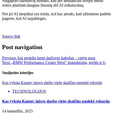
Singapūro darbdavių numato, kad per ateinančius dvejus metus
reikės įdarbinti daugiau žmonių dėl AI reikalavimų.
Net jei AI skeptikai yra teisūs, kol kas atrodo, kad užimtumo padėtis
pagerės, kol AI nepablogės.
Source link
Post navigation
Previous
Ant grotelių kepti daržovių kabobai – virėjų pora
Next
„BMW Performance Center West“ instruktoriai, greitis ir G
Susijusios istorijos
Kas vyksta Kaune: laisvų darbo vietų skaičius pasiekė rekordą
TECHNOLOGIJOS
Kas vyksta Kaune: laisvų darbo vietų skaičius pasiekė rekordą
14 balandžio, 2025