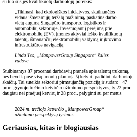
su tuo susijęs kvalifikuotų darbuotojų poreikis:
„Tikimasi, kad ekologiškos iniciatyvos, skatinančios
vidaus išmetamųjų teršalų mažinimą, paskatins darbo
vietų augimą Singapūro transporto, logistikos ir
automobilių sektoriuje. Investuojant į perėjimą prie
elektromobilių (EV), įmonės aktyviai ieško kvalifikuotų
talentų, išmanančių elektromobilių valdymą ir įkrovimo
infrastruktūros navigaciją.
Linda Teo, „ManpowerGroup Singapore“ šalies
vadovė
Stulbinantys 87 procentai darbdavių praneša apie talentų trūkumą,
nes beveik pusė visų įmonių planuoja šį ketvirtį padidinti darbuotojų
skaičių. Tai suteikia sektoriui pirmaujančią poziciją ir sudaro +47
proc. grynojo trečiojo ketvirčio užimtumo perspektyvos, ty 22 proc.
daugiau nei praėjusį ketvirtį ir 28 proc., palyginti su per metus.
2024 m. trečiojo ketvirčio „ManpowerGroup“
užimtumo perspektyvų tyrimas
Geriausias, kitas ir blogiausias