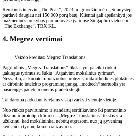
Remiantis interviu „The Peak“, 2023 m. gruodžio mėn. „Sunnystep“
pardavė daugiau nei 150 000 porų batų. Klientai gali apsilankyti jos
mažmeninės prekybos parduotuvėse įvairiose Singapūro vietose ir
„The Exchange“, TRX KL.
4. Megrez vertimai
Vaizdo kreditas: Megrez Translations
Pagrindinis „Megrez Translations“ tikslas yra pateikti rinkai
įtakingus tyrimus su šūkiu „Atgaivinti mokslinius tyrimus“.
Nesvarbu, ar kuriate robotizuotus protezus, mikrofluidines plokšteles
ar dirbtinio intelekto programinę įrangą, „medtech“ startuolis yra
pasirengęs padėti įmonėms pradėti steigti.
Tai daroma padedant tyrėjams viską tvarkyti vienoje vietoje.
Nuo rinkos patvirtinimo ir standartų sertifikavimo iki pramoninio
dizaino ir prototipų kūrimo – „Megrez Translations“ tikslas yra
užtikrinti, kad mokslininkai nebūtų atgrasomi nuo jų gyvenimą
keičiančių tyrimų komercializavimo.