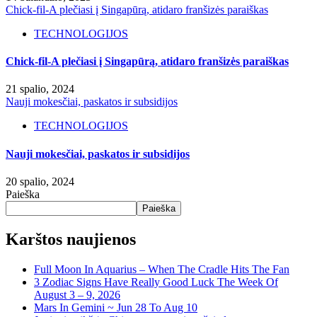
Chick-fil-A plečiasi į Singapūrą, atidaro franšizės paraiškas
TECHNOLOGIJOS
Chick-fil-A plečiasi į Singapūrą, atidaro franšizės paraiškas
21 spalio, 2024
Nauji mokesčiai, paskatos ir subsidijos
TECHNOLOGIJOS
Nauji mokesčiai, paskatos ir subsidijos
20 spalio, 2024
Paieška
Paieška
Karštos naujienos
Full Moon In Aquarius – When The Cradle Hits The Fan
3 Zodiac Signs Have Really Good Luck The Week Of
August 3 – 9, 2026
Mars In Gemini ~ Jun 28 To Aug 10