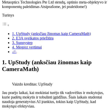
Metaoptics Technologies Pte Ltd stendų, optinio meta-objektyvo ir
komponentų paleidimas Atsiprašome, jei praleidome!)
Turinys
1. UpStudy (anksčiau žinomas kaip CameraMath)
2. E3A sveikatos priežiūra
3. Sunnystep
4. Megrez vertimai
-//-
1. UpStudy (anksčiau žinomas kaip
CameraMath)
Vaizdo kreditas: UpStudy
Jau praėjo laikai, kai mokiniai turėjo tik vadovėlius ir mokytojus,
kurie padėtų mokytis ir tobulinti įgūdžius. Šiais laikais studentai
naudoja generatyvius AI įrankius, tokius kaip UpStudy, kad
mokytųsi efektyviau.