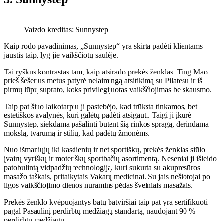
Vaizdo kreditas: Sunnystep
Kaip rodo pavadinimas, „Sunnystep“ yra skirta padėti klientams
jaustis taip, lyg jie vaikščiotų saulėje.
Tai ryškus kontrastas tam, kaip atsirado prekės ženklas. Ting Mao
prieš šešerius metus patyrė nelaimingą atsitikimą su Pilatesu ir iš
pirmų lūpų suprato, koks privilegijuotas vaikščiojimas be skausmo.
Taip pat šiuo laikotarpiu ji pastebėjo, kad trūksta tinkamos, bet
estetiškos avalynės, kuri galėtų padėti atsigauti. Taigi ji įkūrė
Sunnystep, siekdama pašalinti būtent šią rinkos spragą, derindama
mokslą, tvarumą ir stilių, kad padėtų žmonėms.
Nuo išmaniųjų iki kasdienių ir net sportiškų, prekės ženklas siūlo
įvairų vyriškų ir moteriškų sportbačių asortimentą. Neseniai ji išleido
patobulintą vidpadžių technologiją, kuri sukurta su akupresūros
masažo taškais, pritaikytais Vakarų medicinai. Su jais nešiotojai po
ilgos vaikščiojimo dienos nuramins pėdas švelniais masažais.
Prekės ženklo kvėpuojantys batų batviršiai taip pat yra sertifikuoti
pagal Pasaulinį perdirbtų medžiagų standartą, naudojant 90 %
perdirbtų medžiagų.