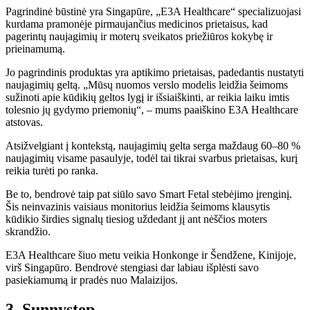
Pagrindinė būstinė yra Singapūre, „E3A Healthcare“ specializuojasi
kurdama pramonėje pirmaujančius medicinos prietaisus, kad
pagerintų naujagimių ir moterų sveikatos priežiūros kokybę ir
prieinamumą.
Jo pagrindinis produktas yra aptikimo prietaisas, padedantis nustatyti
naujagimių geltą. „Mūsų nuomos verslo modelis leidžia šeimoms
sužinoti apie kūdikių geltos lygį ir išsiaiškinti, ar reikia laiku imtis
tolesnio jų gydymo priemonių“, – mums paaiškino E3A Healthcare
atstovas.
Atsižvelgiant į kontekstą, naujagimių gelta serga maždaug 60–80 %
naujagimių visame pasaulyje, todėl tai tikrai svarbus prietaisas, kurį
reikia turėti po ranka.
Be to, bendrovė taip pat siūlo savo Smart Fetal stebėjimo įrenginį.
Šis neinvazinis vaisiaus monitorius leidžia šeimoms klausytis
kūdikio širdies signalų tiesiog uždedant jį ant nėščios moters
skrandžio.
E3A Healthcare šiuo metu veikia Honkonge ir Šendžene, Kinijoje,
virš Singapūro. Bendrovė stengiasi dar labiau išplėsti savo
pasiekiamumą ir pradės nuo Malaizijos.
3. Sunnystep