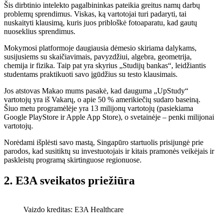
Šis dirbtinio intelekto pagalbininkas pateikia greitus namų darbų
problemų sprendimus. Viskas, ką vartotojai turi padaryti, tai
nuskaityti klausimą, kuris juos pribloškė fotoaparatu, kad gautų
nuoseklius sprendimus.
Mokymosi platformoje daugiausia dėmesio skiriama dalykams,
susijusiems su skaičiavimais, pavyzdžiui, algebra, geometrija,
chemija ir fizika. Taip pat yra skyrius „Studijų bankas“, leidžiantis
studentams praktikuoti savo įgūdžius su testo klausimais.
Jos atstovas Makao mums pasakė, kad dauguma „UpStudy“
vartotojų yra iš Vakarų, o apie 50 % amerikiečių sudaro baseiną.
Šiuo metu programėlėje yra 13 milijonų vartotojų (pasiekiama
Google PlayStore ir Apple App Store), o svetainėje – penki milijonai
vartotojų.
Norėdami išplėsti savo mastą, Singapūro startuolis prisijungė prie
parodos, kad susitiktų su investuotojais ir kitais pramonės veikėjais ir
paskleistų programą skirtinguose regionuose.
2. E3A sveikatos priežiūra
Vaizdo kreditas: E3A Healthcare