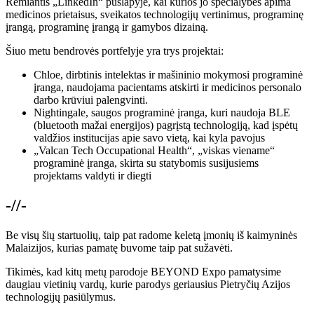
Remiantis „LinkedIn“ puslapyje, kai kurios jo specialybės apima
medicinos prietaisus, sveikatos technologijų vertinimus, programinę
įrangą, programinę įrangą ir gamybos dizainą.
Šiuo metu bendrovės portfelyje yra trys projektai:
Chloe, dirbtinis intelektas ir mašininio mokymosi programinė
įranga, naudojama pacientams atskirti ir medicinos personalo
darbo krūviui palengvinti.
Nightingale, saugos programinė įranga, kuri naudoja BLE
(bluetooth mažai energijos) pagrįstą technologiją, kad įspėtų
valdžios institucijas apie savo vietą, kai kyla pavojus
„Valcan Tech Occupational Health“, „viskas viename“
programinė įranga, skirta su statybomis susijusiems
projektams valdyti ir diegti
-//-
Be visų šių startuolių, taip pat radome keletą įmonių iš kaimyninės
Malaizijos, kurias pamatę buvome taip pat sužavėti.
Tikimės, kad kitų metų parodoje BEYOND Expo pamatysime
daugiau vietinių vardų, kurie parodys geriausius Pietryčių Azijos
technologijų pasiūlymus.