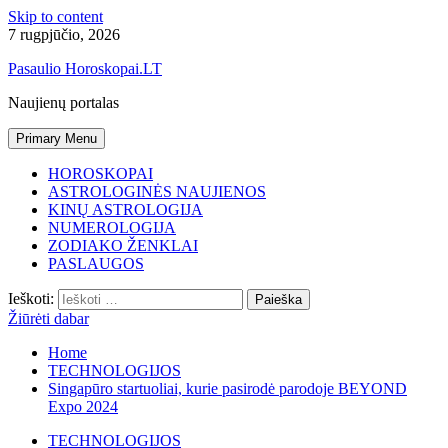
Skip to content
7 rugpjūčio, 2026
Pasaulio Horoskopai.LT
Naujienų portalas
Primary Menu
HOROSKOPAI
ASTROLOGINĖS NAUJIENOS
KINŲ ASTROLOGIJA
NUMEROLOGIJA
ZODIAKO ŽENKLAI
PASLAUGOS
Ieškoti:
Žiūrėti dabar
Home
TECHNOLOGIJOS
Singapūro startuoliai, kurie pasirodė parodoje BEYOND
Expo 2024
TECHNOLOGIJOS