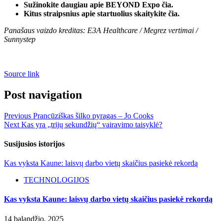
Sužinokite daugiau apie BEYOND Expo čia.
Kitus straipsnius apie startuolius skaitykite čia.
Panašaus vaizdo kreditas: E3A Healthcare / Megrez vertimai /
Sunnystep
Source link
Post navigation
Previous
Prancūziškas šilko pyragas – Jo Cooks
Next
Kas yra „trijų sekundžių“ vairavimo taisyklė?
Susijusios istorijos
Kas vyksta Kaune: laisvų darbo vietų skaičius pasiekė rekordą
TECHNOLOGIJOS
Kas vyksta Kaune: laisvų darbo vietų skaičius pasiekė rekordą
14 balandžio, 2025