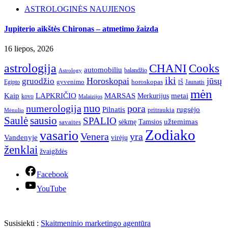
ASTROLOGINĖS NAUJIENOS
Jupiterio aikštės Chironas – atmetimo žaizda
16 liepos, 2026
astrologija
CHANI
Cooks
automobiliu
balandžio
Astrology
iki
Horoskopai
jūsų
gruodžio
gyvenimo
horoskopas
Egipto
Jaunatis
IŠ
mėn
Kaip
LAPKRIČIO
MARSAS
metai
Merkurijus
kovo
Malaizijos
nuo
numerologija
pora
Pilnatis
rugsėjo
pritraukia
Mėnulio
Saulė
sausio
SPALIO
užtemimas
sėkmę
Tamsios
savaites
Zodiako
vasario
Venera
yra
Vandenyje
virėjų
ženklai
žvaigždės
Facebook
YouTube
Susisiekti :
Skaitmeninio marketingo agentūra