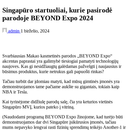
Singapūro startuoliai, kurie pasirodė
parodoje BEYOND Expo 2024
admin
1 birželio, 2024
Svarbiausias Makao kasmetinės parodos „BEYOND Expo“
akcentas paprastai yra galimybė tiesiogiai pamatyti technologijų
naujoves. Kas gi nesidžiaugtų galėdamas pažvelgti į naujausius ir
būsimus produktus, kurie netrukus gali papuošti rinkas?
Tačiau turbūt dar įdomiau matyti, kad mūsų gimtinės įmonės yra
demonstruojamos tame pačiame aukšte su gigantais, tokiais kaip
NBA ir Tesla.
Kai tyrinėjome didžiulę parodų salę, čia yra keturios vietinės
Singapūro MVĮ, kurios pateko į vitriną.
(Naudodami programą BEYOND Expo žinojome, kad turėjo būti
demonstruojamos dar dvi Singapūre įsikūrusios įmonės, tačiau
mums nepavyko lengvai rasti fizinių sprendimų teikėjo Another-1 ir