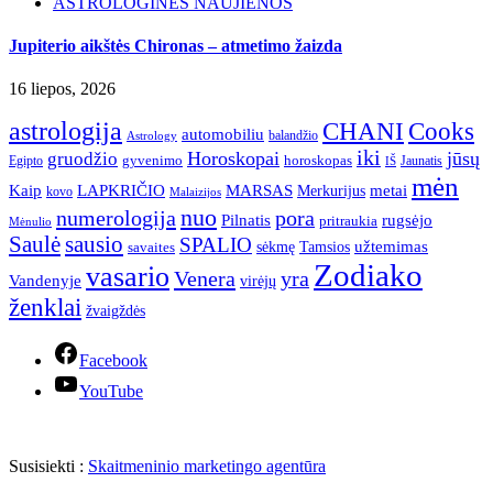
ASTROLOGINĖS NAUJIENOS
Jupiterio aikštės Chironas – atmetimo žaizda
16 liepos, 2026
astrologija
CHANI
Cooks
automobiliu
balandžio
Astrology
iki
Horoskopai
jūsų
gruodžio
gyvenimo
horoskopas
Egipto
Jaunatis
IŠ
mėn
Kaip
LAPKRIČIO
MARSAS
metai
Merkurijus
kovo
Malaizijos
nuo
numerologija
pora
Pilnatis
rugsėjo
pritraukia
Mėnulio
Saulė
sausio
SPALIO
užtemimas
sėkmę
Tamsios
savaites
Zodiako
vasario
Venera
yra
Vandenyje
virėjų
ženklai
žvaigždės
Facebook
YouTube
Susisiekti :
Skaitmeninio marketingo agentūra