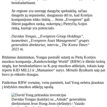
bendradarbiauti.
Jie regione yra surengę daugybę spektaklių, tačiau
daugelis jų nepasisekė, daugiausia dėl to, kad Korėjos
kompanijoms trūko tinklų… Jiems „Evergreen“ gali
ištiesti pagalbos ranką, nukreiptą į Pietryčių Azijos
rinką, kurioje yra potencialo.
Davidas Yongas, „Evergreen Group Holdings“,
tuometinės „Evergreen Asset Management“ grupės
generalinis direktorius, interviu „The Korea Times“
2021 m.
Būdamas dainininkas, Yongas pasirašė sutartį su Pietų Korėjos
muzikos kompanija „Rainbowbridge World“ (RBW) ir išleido keletą
singlų, kur bendradarbiavo su K-pop muzikos atlikėjais, tokiais kaip
reperis KID MILLI ir „Mamamoo“ narys.
Mėnulis Byul
kuris taip pat
buvo jo etiketės draugas.
Patikrinus RBW svetainę, verta paminėti, kad Yong nebėra įtrauktas
į leidyklos muzikos atlikėjų sąrašą.
Davidas Yongas (kairėje) su „Attrakt“ generaliniu
direktoriumi Jeon Hong-Joon (dešinėje) / Vaizdo