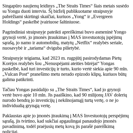
Singapūro naujienų leidinys „The Straits Times“ šiais metais susėdo
su Yongu duoti interviu. Šį birželį publikuotame straipsnyje
pabrėžiami skirtingi skaičiai, kuriuos „Yong“ ir „Evergreen
Holdings“ paskelbė įvairiuose šaltiniuose.
Pagrindiniai straipsnyje pateikti apreiškimai buvo asmeninė Yongo
grynoji vertė, jo įmonės įtraukimas į MAS investuotojų įspėjimų
sąrašą, jo namo ir automobilių, matytų „Netflix“ realybės seriale,
nuosavybė ir „tariama“ dviguba pilietybė.
Straipsnyje teigiama, kad 2023 m. rugpjūtį pasirodydamas Pietų
Korėjos realybės šou „Nenuspėjami ateities būrėjai“ Yongas
paskelbė, kad turi investicijų ir turto, kurio vertė siekia apie 90 mln.
„Vulcan Post“ pranešimo metu nerado epizodo klipų, kuriuos būtų
galima patikrinti.
Tačiau Yongas pasidalijo su „The Straits Times“, kad jo grynoji
vertė buvo apie 10 mln. Jis paaiškino, kad 90 milijonų JAV dolerių
nurodo bendrą jo investicijų į nekilnojamąjį turtą vertę, o ne jo
individualią grynąją vertę.
Paklaustas apie jo įmonės įtraukimą į MAS Investuotojų perspėjimų
sąrašą, jis tvirtino, kad sukčiai apgaulingai panaudojo įmonės
pavadinimą, todėl praėjusių metų kovą jis parašė pareiškimą
policijai.