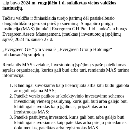
taip buvo
2024 m. rugpjūčio 1 d. sulaikytas vietos valdžios
institucijų
.
Tačiau valdžia ir žiniasklaida turėjo įtarimų dėl pasiskelbusio
daugiabrūkšnio gerokai prieš jo suėmimą. Singapūro pinigų
institucija (MAS) įtraukė į Evergreen GH Pte. Ltd., anksčiau buvęs
Evergreen Assets Management, įtrauktas į investuotojų įspėjimų
sąrašą 2023 m. sausio 27 d.
„Evergreen GH“ yra viena iš „Evergreen Group Holdings“
priklausančių subjektų.
Remiantis MAS svetaine, Investuotojų įspėjimų sąraše pateikiamas
sąrašas organizacijų, kurios gali būti arba turi, remiantis MAS turima
informacija:
Klaidingai suvokiama kaip licencijuota arba kitu būdu įgaliota
ar reguliuojama MAS;
Pateikė verslo patikos ar kolektyvinio investavimo schemos
investicinių vienetų pasiūlymą, kuris gali būti arba galėjo būti
klaidingai suvoktas kaip įgaliotas, pripažintas arba
įregistruotas MAS;
Pateikė pasiūlymą investuoti, kuris gali būti arba galėjo būti
klaidingai suvokiamas kaip pateiktas arba prie jo pridedamas
dokumentas, pateiktas arba registruotas MAS.