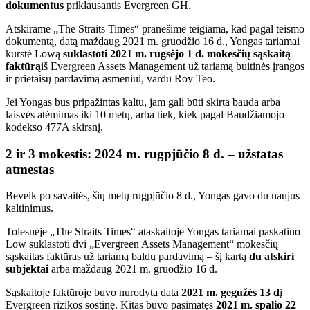
dokumentus
priklausantis Evergreen GH.
Atskirame „The Straits Times“ pranešime teigiama, kad pagal teismo
dokumentą, datą maždaug 2021 m. gruodžio 16 d., Yongas tariamai
kurstė Lową
suklastoti 2021 m. rugsėjo 1 d. mokesčių sąskaitą
faktūrą
iš Evergreen Assets Management už tariamą buitinės įrangos
ir prietaisų pardavimą asmeniui, vardu Roy Teo.
Jei Yongas bus pripažintas kaltu, jam gali būti skirta bauda arba
laisvės atėmimas iki 10 metų, arba tiek, kiek pagal Baudžiamojo
kodekso 477A skirsnį.
2 ir 3 mokestis: 2024 m. rugpjūčio 8 d. – užstatas
atmestas
Beveik po savaitės, šių metų rugpjūčio 8 d., Yongas gavo du naujus
kaltinimus.
Tolesnėje „The Straits Times“ ataskaitoje Yongas tariamai paskatino
Low suklastoti dvi „Evergreen Assets Management“ mokesčių
sąskaitas faktūras už tariamą baldų pardavimą – šį kartą
du atskiri
subjektai
arba maždaug 2021 m. gruodžio 16 d.
Sąskaitoje faktūroje buvo nurodyta data
2021 m. gegužės 13 d
į
Evergreen rizikos sostinę. Kitas buvo pasimatęs
2021 m. spalio 22