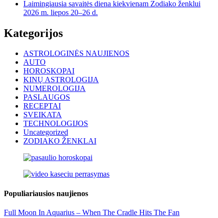
Laimingiausia savaitės diena kiekvienam Zodiako ženklui
2026 m. liepos 20–26 d.
Kategorijos
ASTROLOGINĖS NAUJIENOS
AUTO
HOROSKOPAI
KINŲ ASTROLOGIJA
NUMEROLOGIJA
PASLAUGOS
RECEPTAI
SVEIKATA
TECHNOLOGIJOS
Uncategorized
ZODIAKO ŽENKLAI
Populiariausios naujienos
Full Moon In Aquarius – When The Cradle Hits The Fan