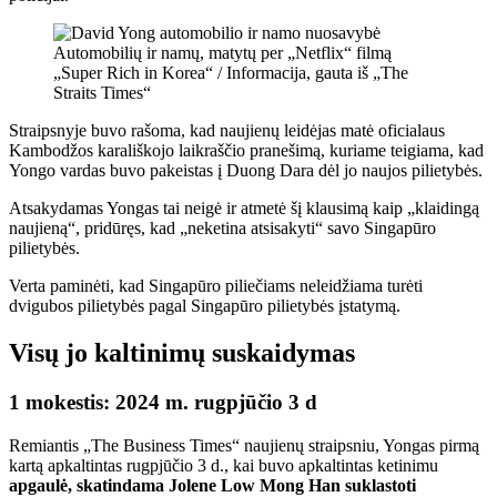
Automobilių ir namų, matytų per „Netflix“ filmą
„Super Rich in Korea“ / Informacija, gauta iš „The
Straits Times“
Straipsnyje buvo rašoma, kad naujienų leidėjas matė oficialaus
Kambodžos karališkojo laikraščio pranešimą, kuriame teigiama, kad
Yongo vardas buvo pakeistas į Duong Dara dėl jo naujos pilietybės.
Atsakydamas Yongas tai neigė ir atmetė šį klausimą kaip „klaidingą
naujieną“, pridūręs, kad „neketina atsisakyti“ savo Singapūro
pilietybės.
Verta paminėti, kad Singapūro piliečiams neleidžiama turėti
dvigubos pilietybės pagal Singapūro pilietybės įstatymą.
Visų jo kaltinimų suskaidymas
1 mokestis: 2024 m. rugpjūčio 3 d
Remiantis „The Business Times“ naujienų straipsniu, Yongas pirmą
kartą apkaltintas rugpjūčio 3 d., kai buvo apkaltintas ketinimu
apgaulė, skatindama Jolene Low Mong Han suklastoti