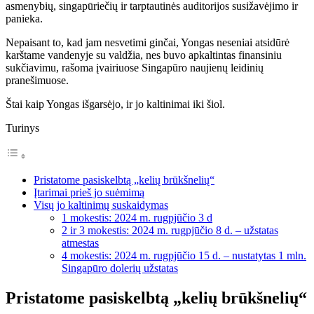
asmenybių, singapūriečių ir tarptautinės auditorijos susižavėjimo ir
panieka.
Nepaisant to, kad jam nesvetimi ginčai, Yongas neseniai atsidūrė
karštame vandenyje su valdžia, nes buvo apkaltintas finansiniu
sukčiavimu, rašoma įvairiuose Singapūro naujienų leidinių
pranešimuose.
Štai kaip Yongas išgarsėjo, ir jo kaltinimai iki šiol.
Turinys
Pristatome pasiskelbtą „kelių brūkšnelių“
Įtarimai prieš jo suėmimą
Visų jo kaltinimų suskaidymas
1 mokestis: 2024 m. rugpjūčio 3 d
2 ir 3 mokestis: 2024 m. rugpjūčio 8 d. – užstatas
atmestas
4 mokestis: 2024 m. rugpjūčio 15 d. – nustatytas 1 mln.
Singapūro dolerių užstatas
Pristatome pasiskelbtą „kelių brūkšnelių“