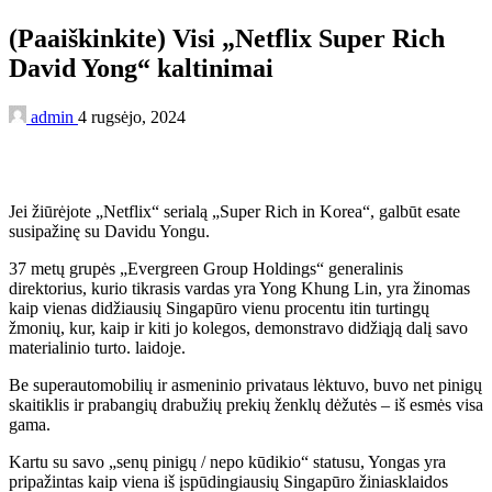
(Paaiškinkite) Visi „Netflix Super Rich
David Yong“ kaltinimai
admin
4 rugsėjo, 2024
Jei žiūrėjote „Netflix“ serialą „Super Rich in Korea“, galbūt esate
susipažinę su Davidu Yongu.
37 metų grupės „Evergreen Group Holdings“ generalinis
direktorius, kurio tikrasis vardas yra Yong Khung Lin, yra žinomas
kaip vienas didžiausių Singapūro vienu procentu itin turtingų
žmonių, kur, kaip ir kiti jo kolegos, demonstravo didžiąją dalį savo
materialinio turto. laidoje.
Be superautomobilių ir asmeninio privataus lėktuvo, buvo net pinigų
skaitiklis ir prabangių drabužių prekių ženklų dėžutės – iš esmės visa
gama.
Kartu su savo „senų pinigų / nepo kūdikio“ statusu, Yongas yra
pripažintas kaip viena iš įspūdingiausių Singapūro žiniasklaidos