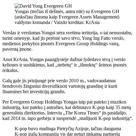
Yongas (trečias iš dešinės, antra eilė) su Evergreen GH
(anksčiau žinoma kaip Evergreen Assets Management)
valdymo komanda / Vaizdo kreditas: KrAsia
Verslas ir verslumas Yongui nėra svetima teritorija, o tai nenuostabu,
turint omenyje, kad jis perėmė savo tėvo, Yong Ing Fatto verslo,
medienos prekybos įmonės Evergreen Group Holdings vairą,
paverstą įmone.
Anot KrAsia, Yongas paauglystėje dažnai lydėdavo tėvą į verslo
keliones ir susitikimus, kad „stebėtų“ ir „išmoktų“ šeimos įmonės
reikalus.
Galų gale jis prisijungė prie verslo 2010 m., vadovaudamas
bendrovės žingsniui diversifikuoti vartotojų grandinę ir kurti
finansines bei investicijų grandis.
Per Evergreen Group Holdings Yongas taip pat pateko į muzikos
industriją, kur pateko į antraštes, kai debiutavo K-pop kaip 35 metų
generalinis direktorius. Interviu „The Korea Times“ jis pasidalijo,
kad 2014 m. tapo gerbėju ir nusprendė „studijuoti K-pop industriją“.
K-pop buvo madinga Pietryčių Azijoje, tačiau dauguma
K-pop įrašų kompanijų vis dar neturi tinkamų partnerių