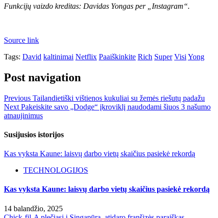
Funkcijų vaizdo kreditas: Davidas Yongas per „Instagram“.
Source link
Tags:
David
kaltinimai
Netflix
Paaiškinkite
Rich
Super
Visi
Yong
Post navigation
Previous
Tailandietiški vištienos kukuliai su žemės riešutų padažu
Next
Pakeiskite savo „Dodge“ įkroviklį naudodami šiuos 3 našumo
atnaujinimus
Susijusios istorijos
Kas vyksta Kaune: laisvų darbo vietų skaičius pasiekė rekordą
TECHNOLOGIJOS
Kas vyksta Kaune: laisvų darbo vietų skaičius pasiekė rekordą
14 balandžio, 2025
Chick-fil-A plečiasi į Singapūrą, atidaro franšizės paraiškas