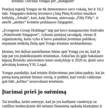
kreditas: Davidas Yongas per „Instagram“
Praėjusį rugsėjį Yongas ne tik demonstravo savo vokalą, bet ir 10,2
mln. Singapūro dolerių investavo į kitą Pietų Korėjos muzikos
leidyklą „Attrakt“, kuri, kaip žinoma, atstovauja „Fifty Fifty“.
ir
atnešė
„ateities“ kvinteto perklausos Singapūre.
„Evergreen Group Holdings“ taip pat buvo inauguracinio festivalio
„Waterbomb Singapore“, vykusio praėjusį savaitgalį, vienas iš
organizatorių, kuris vyko ir buvo palankiai įvertintas publikos,
nepaisant netikėtų žinių apie Yongo teisinius nesklandumus.
Įdomus, bet dažnai pamirštamas faktas apie Yongą yra tai, kad jis
taip pat yra praktikuojantis teisininkas. Anksčiau jis įgijo bakalauro
laipsnį Bristolio universiteto teisės mokykloje ir 2020 m. įkūrė savo
advokatų kontorą YSL Legal.
Yongas pasidalijo, kad teisinis išsilavinimas jam labai padėjo, kai jis
pirmą kartą perėmė šeimos verslą, ir pridūrė, kad verslo valdymas
gali būti „keblus“ nesuvokiant teisėtumo.
Įtarimai prieš jo suėmimą
Tai ironiška, turint omenyje, kad jis yra karštame vandenyje su
valdžios institucijomis dėl tariamo finansinių sąskaitų klastojimo ir