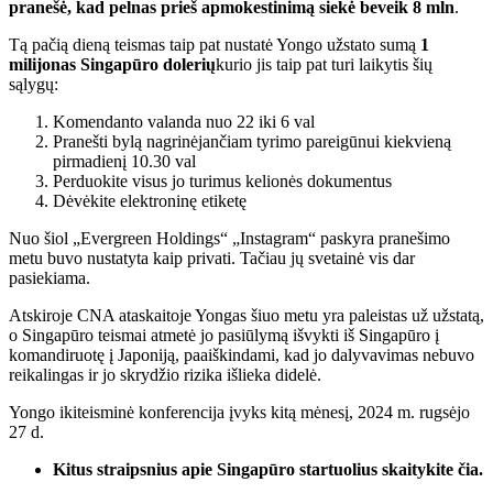
pranešė, kad pelnas prieš apmokestinimą siekė beveik 8 mln
.
Tą pačią dieną teismas taip pat nustatė Yongo užstato sumą
1
milijonas Singapūro dolerių
kurio jis taip pat turi laikytis šių
sąlygų:
Komendanto valanda nuo 22 iki 6 val
Pranešti bylą nagrinėjančiam tyrimo pareigūnui kiekvieną
pirmadienį 10.30 val
Perduokite visus jo turimus kelionės dokumentus
Dėvėkite elektroninę etiketę
Nuo šiol „Evergreen Holdings“ „Instagram“ paskyra pranešimo
metu buvo nustatyta kaip privati. Tačiau jų svetainė vis dar
pasiekiama.
Atskiroje CNA ataskaitoje Yongas šiuo metu yra paleistas už užstatą,
o Singapūro teismai atmetė jo pasiūlymą išvykti iš Singapūro į
komandiruotę į Japoniją, paaiškindami, kad jo dalyvavimas nebuvo
reikalingas ir jo skrydžio rizika išlieka didelė.
Yongo ikiteisminė konferencija įvyks kitą mėnesį, 2024 m. rugsėjo
27 d.
Kitus straipsnius apie Singapūro startuolius skaitykite čia.