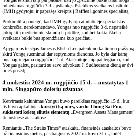
Yongas teismui taip pat pasakė, kad jo „psichinė būklė labai bloga“,
minėdamas rugpjūčio 3 d. apsilankęs Psichikos sveikatos instituto
(IMH) gydytojui ir paprašęs kreiptis į Raffles ligoninės specialistą.
Prokuratūra paneigė, kad IMH gydytojo atmintinėje specialistas
konkrečiai nerekomendavo. Yongas nuo rugpjūčio 3 d. nepateikė
jokių kitų medicininių skundų ir pridūrė, kad bet kokia iškelta
sveikatos būklė bus sprendžiama kuo greičiau.
Apygardos teisėjas Jamesas Elisha Lee patenkino kaltinimo prašymą
skirti Yongą suėmimui dar septynioms dienoms. Jo byla dar kartą
bus nagrinėjama rugpjūčio 15 d. Ataskaitoje taip pat teigiama, kad
Yongas galėtų pasitarti su savo advokatu J. Sudheesanu dieną ar dvi
prieš posėdį.
4 mokestis: 2024 m. rugpjūčio 15 d. – nustatytas 1
mln. Singapūro dolerių užstatas
Ketvirtasis kaltinimas Yongui buvo pareikštas rugpjūčio 15 d., kur
jis buvo apkaltintas
kurstyti ką nors, vardu Thung Sai Fun,
suklastoti keletą eilutės elementų
„Evergreen Assets Management“
finansinėse ataskaitose.
Remiantis „The Straits Times“ ataskaita, finansinės ataskaitos buvo
už finansinius metus, pasibaigusius 2022 m. kovo 31 d., todėl