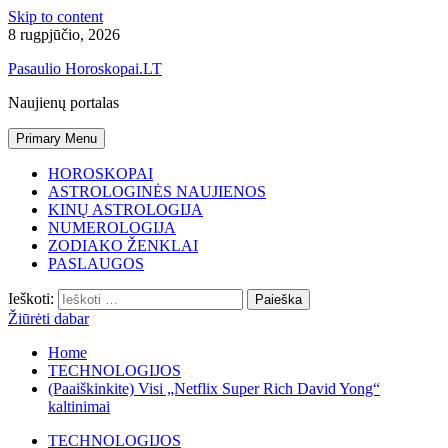
Skip to content
8 rugpjūčio, 2026
Pasaulio Horoskopai.LT
Naujienų portalas
Primary Menu
HOROSKOPAI
ASTROLOGINĖS NAUJIENOS
KINŲ ASTROLOGIJA
NUMEROLOGIJA
ZODIAKO ŽENKLAI
PASLAUGOS
Ieškoti:
Žiūrėti dabar
Home
TECHNOLOGIJOS
(Paaiškinkite) Visi „Netflix Super Rich David Yong“
kaltinimai
TECHNOLOGIJOS