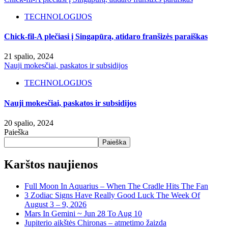
TECHNOLOGIJOS
Chick-fil-A plečiasi į Singapūrą, atidaro franšizės paraiškas
21 spalio, 2024
Nauji mokesčiai, paskatos ir subsidijos
TECHNOLOGIJOS
Nauji mokesčiai, paskatos ir subsidijos
20 spalio, 2024
Paieška
Paieška
Karštos naujienos
Full Moon In Aquarius – When The Cradle Hits The Fan
3 Zodiac Signs Have Really Good Luck The Week Of
August 3 – 9, 2026
Mars In Gemini ~ Jun 28 To Aug 10
Jupiterio aikštės Chironas – atmetimo žaizda