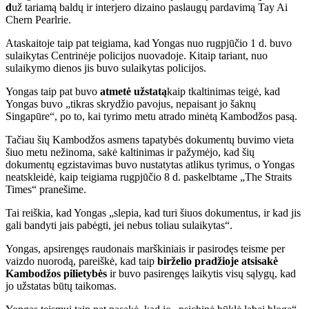
d
už tariamą baldų ir interjero dizaino paslaugų pardavimą Tay Ai
Chern Pearlrie.
Ataskaitoje taip pat teigiama, kad Yongas nuo rugpjūčio 1 d. buvo
sulaikytas Centrinėje policijos nuovadoje. Kitaip tariant, nuo
sulaikymo dienos jis buvo sulaikytas policijos.
Yongas taip pat buvo
atmetė užstatą
kaip t
kaltinimas teigė, kad
Yongas buvo „tikras skrydžio pavojus, nepaisant jo šaknų
Singapūre“, po to, kai tyrimo metu atrado minėtą Kambodžos pasą.
Tačiau šių Kambodžos asmens tapatybės dokumentų buvimo vieta
šiuo metu nežinoma, sakė kaltinimas ir pažymėjo, kad šių
dokumentų egzistavimas buvo nustatytas atlikus tyrimus, o Yongas
neatskleidė, kaip teigiama rugpjūčio 8 d. paskelbtame „The Straits
Times“ pranešime.
Tai reiškia, kad Yongas „slepia, kad turi šiuos dokumentus, ir kad jis
gali bandyti jais pabėgti, jei nebus toliau sulaikytas“.
Yongas, apsirengęs raudonais marškiniais ir pasirodęs teisme per
vaizdo nuorodą, pareiškė, kad taip
birželio pradžioje atsisakė
Kambodžos pilietybės
ir buvo pasirengęs laikytis visų sąlygų, kad
jo užstatas būtų taikomas.