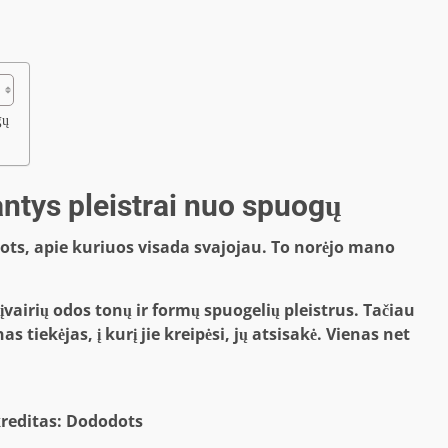
gų
ntys pleistrai nuo spuogų
odots, apie kuriuos visada svajojau. To norėjo mano
vairių odos tonų ir formų spuogelių pleistrus. Tačiau
tiekėjas, į kurį jie kreipėsi, jų atsisakė. Vienas net
kreditas: Dododots