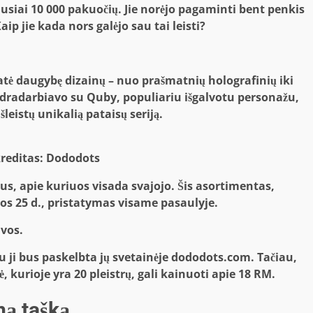
iausiai 10 000 pakuočių. Jie norėjo pagaminti bent penkis
aip jie kada nors galėjo sau tai leisti?
ė daugybę dizainų – nuo ​​prašmatnių holografinių iki
bendradarbiavo su Quby, populiariu išgalvotu personažu,
eistų unikalią pataisų seriją.
kreditas: Dododots
trus, apie kuriuos visada svajojo. Šis asortimentas,
os 25 d., pristatymas visame pasaulyje.
lvos.
 ji bus paskelbta jų svetainėje dododots.com. Tačiau,
 kurioje yra 20 pleistrų, gali kainuoti apie 18 RM.
ną tašką