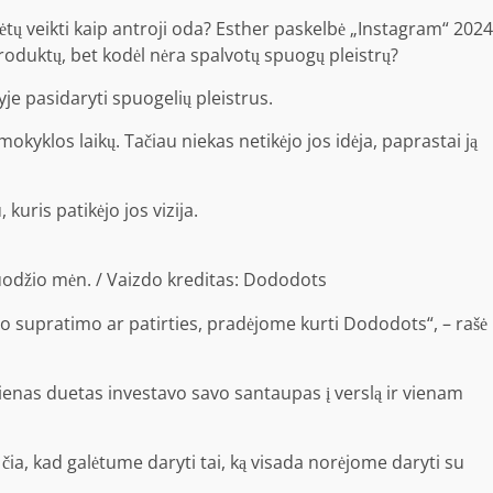
lėtų veikti kaip antroji oda? Esther paskelbė „Instagram“ 2024
produktų, bet kodėl nėra spalvotų spuogų pleistrų?
je pasidaryti spuogelių pleistrus.
mokyklos laikų. Tačiau niekas netikėjo jos idėja, paprastai ją
 kuris patikėjo jos vizija.
odžio mėn. / Vaizdo kreditas: Dododots
okio supratimo ar patirties, pradėjome kurti Dododots“, – rašė
ienas duetas investavo savo santaupas į verslą ir vienam
a, kad galėtume daryti tai, ką visada norėjome daryti su