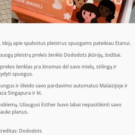
. Idėją apie spalvotus pleistrus spuogams pateikiau Etanui.
 spuogų pleistrų prekės ženklo Dododots įkūrėjų, žodžiai.
 prekės ženklas yra žinomas dėl savo mielų, stilingų ir
gydyti spuogus.
ijungus ir išleido savo pardavimo automatus Malaizijoje ir
za Singapura ir kt.
problemą. Užaugusi Esther buvo labai nepasitikinti savo
šaukė planus.
kreditas: Dododots