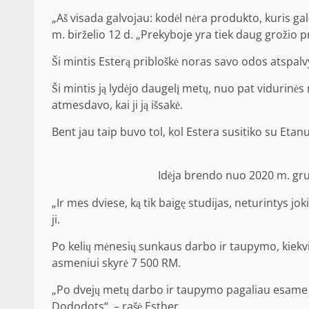
„Aš visada galvojau: kodėl nėra produkto, kuris ga
m. birželio 12 d. „Prekyboje yra tiek daug grožio 
Ši mintis Esterą pribloškė noras savo odos atspalvy
Ši mintis ją lydėjo daugelį metų, nuo pat vidurinės 
atmesdavo, kai ji ją išsakė.
Bent jau taip buvo tol, kol Estera susitiko su Etanu,
Idėja brendo nuo 2020 m. gru
„Ir mes dviese, ką tik baigę studijas, neturintys j
ji.
Po kelių mėnesių sunkaus darbo ir taupymo, kiekv
asmeniui skyrė 7 500 RM.
„Po dvejų metų darbo ir taupymo pagaliau esame či
Dododots“, – rašė Esther.