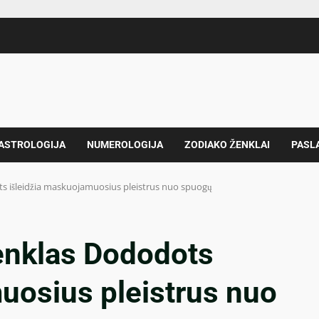
 ASTROLOGIJA
NUMEROLOGIJA
ZODIAKO ŽENKLAI
PASL
ts išleidžia maskuojamuosius pleistrus nuo spuogų
ženklas Dododots
uosius pleistrus nuo