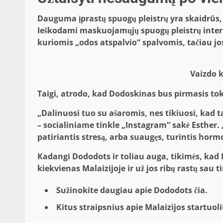
Dauguma įprastų spuogų pleistrų yra skaidrūs,
Ieškodami maskuojamųjų spuogų pleistrų intern
kuriomis „odos atspalvio“ spalvomis, tačiau jo
Vaizdo 
Taigi, atrodo, kad Dodoskinas bus pirmasis toki
„Dalinuosi tuo su ašaromis, nes tikiuosi, kad 
– socialiniame tinkle „Instagram“ sakė Esther.
patiriantis stresą, arba suaugęs, turintis horm
Kadangi Dododots ir toliau auga, tikimės, kad 
kiekvienas Malaizijoje ir už jos ribų rastų sau 
Sužinokite daugiau apie Dododots čia.
Kitus straipsnius apie Malaizijos startuoli