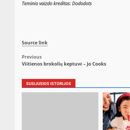
Teminio vaizdo kreditas: Dododots
Source link
Post
Previous
Vištienos brokolių keptuvė – Jo Cooks
navigation
SUSIJUSIOS ISTORIJOS