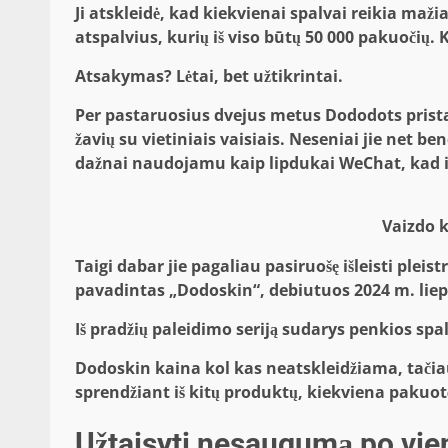
Ji atskleidė, kad kiekvienai spalvai reikia maž
atspalvius, kurių iš viso būtų 50 000 pakuočių. K
Atsakymas? Lėtai, bet užtikrintai.
Per pastaruosius dvejus metus Dododots pristat
žavių su vietiniais vaisiais. Neseniai jie net 
dažnai naudojamu kaip lipdukai WeChat, kad išl
Vaizdo 
Taigi dabar jie pagaliau pasiruošę išleisti pleis
pavadintas „Dodoskin“, debiutuos 2024 m. liep
Iš pradžių paleidimo seriją sudarys penkios spa
Dodoskin kaina kol kas neatskleidžiama, tačiau
sprendžiant iš kitų produktų, kiekviena pakuotė,
Užtaisyti nesaugumą po vie