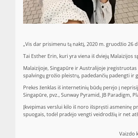
„Vis dar prisimenu tą naktį, 2020 m. gruodžio 26 d
Tai Esther Erin, kuri yra viena iš dviejų Malaizijos
Malaizijoje, Singapūre ir Australijoje įregistruotas
spalvingų grožio pleistrų, padedančių padengti ir 
Prekės ženklas iš internetinių būdų perėjo į nepris
Singapūre, pvz., Sunway Pyramid, JB Paradigm, Pla
Įkvėpimas verslui kilo iš noro išspręsti asmeninę 
spuogais, todėl pradėjo vengti veidrodžių ir net at
Vaizdo 