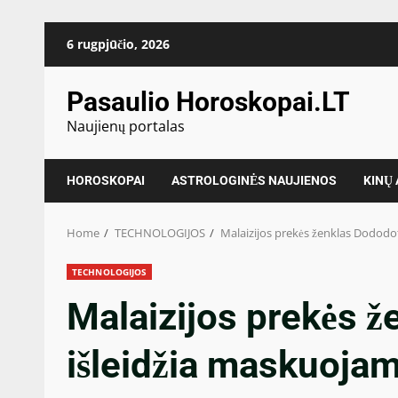
Skip
6 rugpjūčio, 2026
to
content
Pasaulio Horoskopai.LT
Naujienų portalas
HOROSKOPAI
ASTROLOGINĖS NAUJIENOS
KINŲ
Home
TECHNOLOGIJOS
Malaizijos prekės ženklas Dododo
TECHNOLOGIJOS
Malaizijos prekės 
išleidžia maskuojam