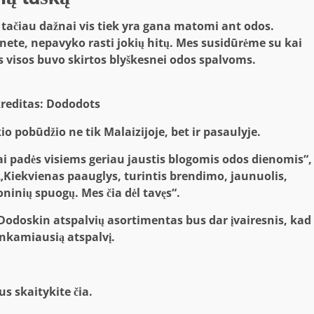
 tačiau dažnai vis tiek yra gana matomi ant odos.
ete, nepavyko rasti jokių hitų. Mes susidūrėme su kai
s visos buvo skirtos blyškesnei odos spalvoms.
kreditas: Dododots
o pobūdžio ne tik Malaizijoje, bet ir pasaulyje.
tai padės visiems geriau jaustis blogomis odos dienomis“,
 „Kiekvienas paauglys, turintis brendimo, jaunuolis,
oninių spuogų. Mes čia dėl tavęs“.
Dodoskin atspalvių asortimentas bus dar įvairesnis, kad
tinkamiausią atspalvį.
us skaitykite čia.