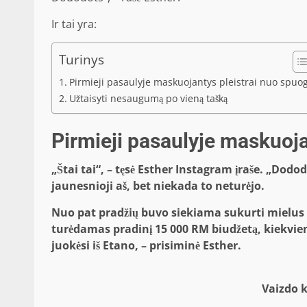
Ir tai yra:
Turinys
Pirmieji pasaulyje maskuojantys pleistrai nuo spuo
Užtaisyti nesaugumą po vieną tašką
Pirmieji pasaulyje maskuoja
„Štai tai“, – tęsė Esther Instagram įraše. „Dod
jaunesnioji aš, bet niekada to neturėjo.
Nuo pat pradžių buvo siekiama sukurti mielus į
turėdamas pradinį 15 000 RM biudžetą, kiekvienas 
juokėsi iš Etano, – prisiminė Esther.
Vaizdo 