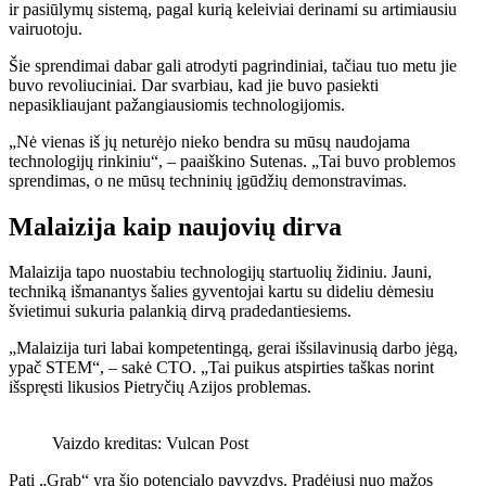
ir pasiūlymų sistemą, pagal kurią keleiviai derinami su artimiausiu
vairuotoju.
Šie sprendimai dabar gali atrodyti pagrindiniai, tačiau tuo metu jie
buvo revoliuciniai. Dar svarbiau, kad jie buvo pasiekti
nepasikliaujant pažangiausiomis technologijomis.
„Nė vienas iš jų neturėjo nieko bendra su mūsų naudojama
technologijų rinkiniu“, – paaiškino Sutenas. „Tai buvo problemos
sprendimas, o ne mūsų techninių įgūdžių demonstravimas.
Malaizija kaip naujovių dirva
Malaizija tapo nuostabiu technologijų startuolių židiniu. Jauni,
techniką išmanantys šalies gyventojai kartu su dideliu dėmesiu
švietimui sukuria palankią dirvą pradedantiesiems.
„Malaizija turi labai kompetentingą, gerai išsilavinusią darbo jėgą,
ypač STEM“, – sakė CTO. „Tai puikus atspirties taškas norint
išspręsti likusios Pietryčių Azijos problemas.
Vaizdo kreditas: Vulcan Post
Pati „Grab“ yra šio potencialo pavyzdys. Pradėjusi nuo mažos