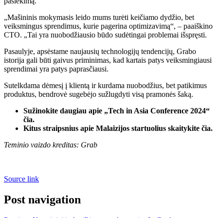
pasiekimą.
„Mašininis mokymasis leido mums turėti keičiamo dydžio, bet
veiksmingus sprendimus, kurie pagerina optimizavimą“, – paaiškino
CTO. „Tai yra nuobodžiausio būdo sudėtingai problemai išspręsti.
Pasaulyje, apsėstame naujausių technologijų tendencijų, Grabo
istorija gali būti gaivus priminimas, kad kartais patys veiksmingiausi
sprendimai yra patys paprasčiausi.
Sutelkdama dėmesį į klientą ir kurdama nuobodžius, bet patikimus
produktus, bendrovė sugebėjo sužlugdyti visą pramonės šaką.
Sužinokite daugiau apie „Tech in Asia Conference 2024“
čia.
Kitus straipsnius apie Malaizijos startuolius skaitykite čia.
Teminio vaizdo kreditas: Grab
Source link
Post navigation