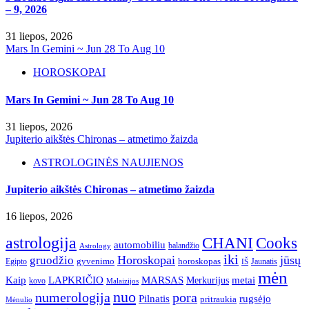
– 9, 2026
31 liepos, 2026
Mars In Gemini ~ Jun 28 To Aug 10
HOROSKOPAI
Mars In Gemini ~ Jun 28 To Aug 10
31 liepos, 2026
Jupiterio aikštės Chironas – atmetimo žaizda
ASTROLOGINĖS NAUJIENOS
Jupiterio aikštės Chironas – atmetimo žaizda
16 liepos, 2026
astrologija
CHANI
Cooks
automobiliu
balandžio
Astrology
iki
Horoskopai
jūsų
gruodžio
gyvenimo
horoskopas
Egipto
Jaunatis
IŠ
mėn
Kaip
LAPKRIČIO
MARSAS
metai
Merkurijus
kovo
Malaizijos
nuo
numerologija
pora
Pilnatis
rugsėjo
pritraukia
Mėnulio