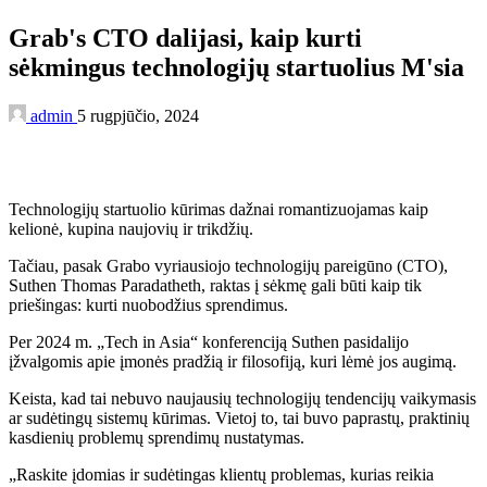
Grab's CTO dalijasi, kaip kurti
sėkmingus technologijų startuolius M'sia
admin
5 rugpjūčio, 2024
Technologijų startuolio kūrimas dažnai romantizuojamas kaip
kelionė, kupina naujovių ir trikdžių.
Tačiau, pasak Grabo vyriausiojo technologijų pareigūno (CTO),
Suthen Thomas Paradatheth, raktas į sėkmę gali būti kaip tik
priešingas: kurti nuobodžius sprendimus.
Per 2024 m. „Tech in Asia“ konferenciją Suthen pasidalijo
įžvalgomis apie įmonės pradžią ir filosofiją, kuri lėmė jos augimą.
Keista, kad tai nebuvo naujausių technologijų tendencijų vaikymasis
ar sudėtingų sistemų kūrimas. Vietoj to, tai buvo paprastų, praktinių
kasdienių problemų sprendimų nustatymas.
„Raskite įdomias ir sudėtingas klientų problemas, kurias reikia