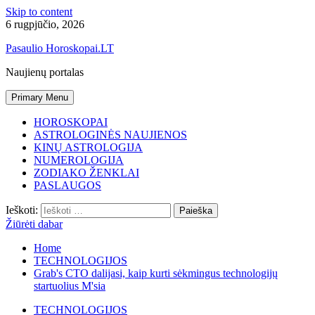
Skip to content
6 rugpjūčio, 2026
Pasaulio Horoskopai.LT
Naujienų portalas
Primary Menu
HOROSKOPAI
ASTROLOGINĖS NAUJIENOS
KINŲ ASTROLOGIJA
NUMEROLOGIJA
ZODIAKO ŽENKLAI
PASLAUGOS
Ieškoti:
Žiūrėti dabar
Home
TECHNOLOGIJOS
Grab's CTO dalijasi, kaip kurti sėkmingus technologijų
startuolius M'sia
TECHNOLOGIJOS