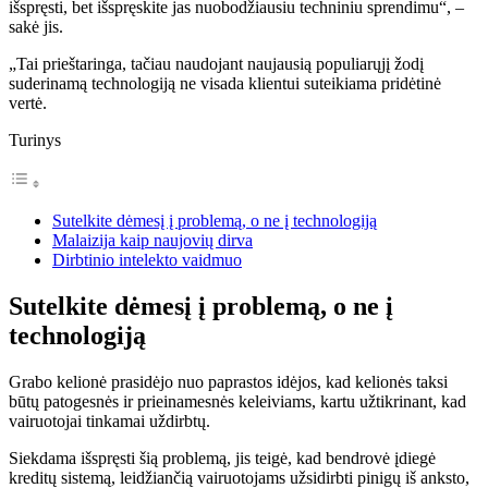
išspręsti, bet išspręskite jas nuobodžiausiu techniniu sprendimu“, –
sakė jis.
„Tai prieštaringa, tačiau naudojant naujausią populiarųjį žodį
suderinamą technologiją ne visada klientui suteikiama pridėtinė
vertė.
Turinys
Sutelkite dėmesį į problemą, o ne į technologiją
Malaizija kaip naujovių dirva
Dirbtinio intelekto vaidmuo
Sutelkite dėmesį į problemą, o ne į
technologiją
Grabo kelionė prasidėjo nuo paprastos idėjos, kad kelionės taksi
būtų patogesnės ir prieinamesnės keleiviams, kartu užtikrinant, kad
vairuotojai tinkamai uždirbtų.
Siekdama išspręsti šią problemą, jis teigė, kad bendrovė įdiegė
kreditų sistemą, leidžiančią vairuotojams užsidirbti pinigų iš anksto,