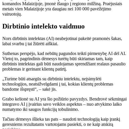
komandos Malaizijoje, įmonė išaugo į regiono milžiną. Praėjusiais
metais vien Malaizijoje yra daugiau nei 100 000 pavėžėjimo
vairuotojų.
Dirbtinio intelekto vaidmuo
Nors dirbtinis intelektas (AI) neabejotinai pakeitė pramonės šakas,
labai svarbu į tai žiūrėti aiškiai.
Suthenas perspėjo, kad nebūtų pagundos teikti pirmenybę AI dėl AI.
Vietoj to, pagrindinis dėmesys turėtų būti skiriamas tam, kaip
dirbtinis intelektas gali būti naudojamas sprendžiant realaus pasaulio
problemas ir gerinant klientų patirtį.
„Turime būti atsargūs su dirbtiniu intelektu, neįsimylėti
technologijos, neatsižvelgdami į tai, kokias klientų problemas
bandome išspręsti“, – sakė jis.
Grabo kelionė su AI yra šio požiūrio pavyzdys. Bendrovė sėkmingai
integravo AI į įvairius savo veiklos aspektus – nuo ​​atvykimo laiko
numatymo iki saugos funkcijų tobulinimo.
Tačiau dėmesys išlieka tas pats – naudoti technologiją kaip įrankį
geresniems rezultatams vartotojams pasiekti, o ne kaip atskirą