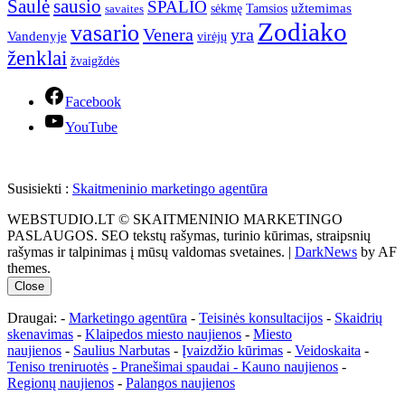
Saulė
sausio
SPALIO
užtemimas
sėkmę
Tamsios
savaites
Zodiako
vasario
Venera
yra
Vandenyje
virėjų
ženklai
žvaigždės
Facebook
YouTube
Susisiekti :
Skaitmeninio marketingo agentūra
WEBSTUDIO.LT © SKAITMENINIO MARKETINGO
PASLAUGOS. SEO tekstų rašymas, turinio kūrimas, straipsnių
rašymas ir talpinimas į mūsų valdomas svetaines.
|
DarkNews
by AF
themes.
Close
Draugai: -
Marketingo agentūra
-
Teisinės konsultacijos
-
Skaidrių
skenavimas
-
Klaipedos miesto naujienos
-
Miesto
naujienos
-
Saulius Narbutas
-
Įvaizdžio kūrimas
-
Veidoskaita
-
Teniso treniruotės
- Pranešimai spaudai -
Kauno naujienos
-
Regionų naujienos
-
Palangos naujienos