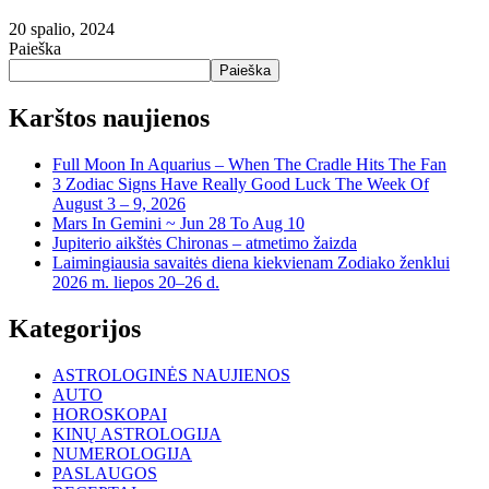
20 spalio, 2024
Paieška
Paieška
Karštos naujienos
Full Moon In Aquarius – When The Cradle Hits The Fan
3 Zodiac Signs Have Really Good Luck The Week Of
August 3 – 9, 2026
Mars In Gemini ~ Jun 28 To Aug 10
Jupiterio aikštės Chironas – atmetimo žaizda
Laimingiausia savaitės diena kiekvienam Zodiako ženklui
2026 m. liepos 20–26 d.
Kategorijos
ASTROLOGINĖS NAUJIENOS
AUTO
HOROSKOPAI
KINŲ ASTROLOGIJA
NUMEROLOGIJA
PASLAUGOS