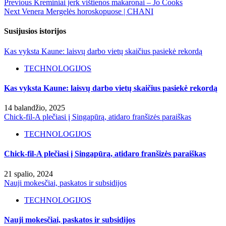
Previous
Kreminiai jerk vištienos makaronai – Jo Cooks
Next
Venera Mergelės horoskopuose | CHANI
Susijusios istorijos
Kas vyksta Kaune: laisvų darbo vietų skaičius pasiekė rekordą
TECHNOLOGIJOS
Kas vyksta Kaune: laisvų darbo vietų skaičius pasiekė rekordą
14 balandžio, 2025
Chick-fil-A plečiasi į Singapūrą, atidaro franšizės paraiškas
TECHNOLOGIJOS
Chick-fil-A plečiasi į Singapūrą, atidaro franšizės paraiškas
21 spalio, 2024
Nauji mokesčiai, paskatos ir subsidijos
TECHNOLOGIJOS
Nauji mokesčiai, paskatos ir subsidijos