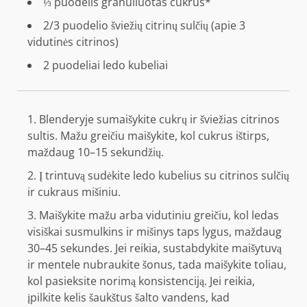
⅓ puodelis
granuliuotas cukrus*
2/3 puodelio
šviežių citrinų sulčių (apie
3
vidutinės citrinos)
2 puodeliai
ledo kubeliai
Blenderyje sumaišykite cukrų ir šviežias citrinos
sultis. Mažu greičiu maišykite, kol cukrus ištirps,
maždaug 10–15 sekundžių.
Į trintuvą sudėkite ledo kubelius su citrinos sulčių
ir cukraus mišiniu.
Maišykite mažu arba vidutiniu greičiu, kol ledas
visiškai susmulkins ir mišinys taps lygus, maždaug
30–45 sekundes. Jei reikia, sustabdykite maišytuvą
ir mentele nubraukite šonus, tada maišykite toliau,
kol pasieksite norimą konsistenciją. Jei reikia,
įpilkite kelis šaukštus šalto vandens, kad