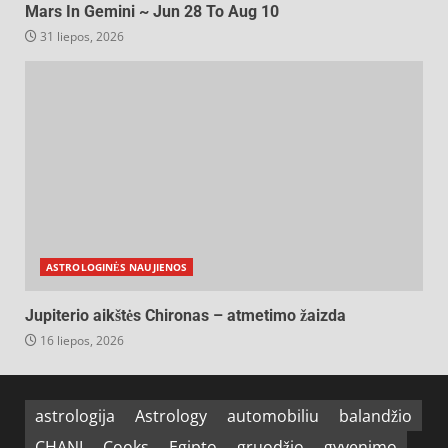
Mars In Gemini ~ Jun 28 To Aug 10
31 liepos, 2026
ASTROLOGINĖS NAUJIENOS
Jupiterio aikštės Chironas – atmetimo žaizda
16 liepos, 2026
astrologija
Astrology
automobiliu
balandžio
CHANI
Cooks
Egipto
gruodžio
gyvenimo