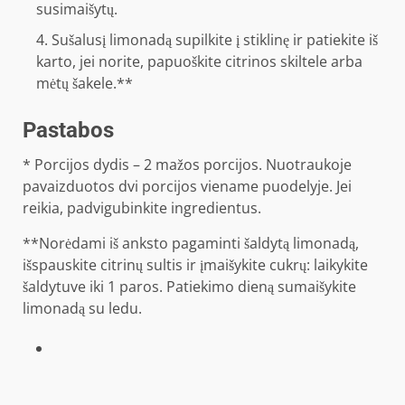
susimaišytų.
Sušalusį limonadą supilkite į stiklinę ir patiekite iš
karto, jei norite, papuoškite citrinos skiltele arba
mėtų šakele.**
Pastabos
* Porcijos dydis – 2 mažos porcijos. Nuotraukoje
pavaizduotos dvi porcijos viename puodelyje. Jei
reikia, padvigubinkite ingredientus.
**Norėdami iš anksto pagaminti šaldytą limonadą,
išspauskite citrinų sultis ir įmaišykite cukrų: laikykite
šaldytuve iki 1 paros. Patiekimo dieną sumaišykite
limonadą su ledu.