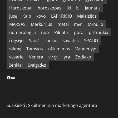
Horoskopai
horoskopas
iki
IŠ
Jaunatis
jūsų
Kaip
kovo
LAPKRIČIO
Malaizijos
MARSAS
Merkurijus
metai
mėn
Mėnulio
numerologija
nuo
Pilnatis
pora
pritraukia
rugsėjo
Saulė
sausio
savaites
SPALIO
sėkmę
Tamsios
užtemimas
Vandenyje
vasario
Venera
virėjų
yra
Zodiako
ženklai
žvaigždės
Facebook
YouTube
Susisiekti :
Skaitmeninio marketingo agentūra