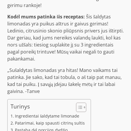
gėrimu rankoje!
Kodėl mums patinka šis receptas:
Šis šaldytas
limonadas yra puikus aštrus ir gaivus gėrimas!
Ledinio, citrusinio skonio pliūpsnis privers jus ištirpti.
Dar geriau, kad jums nereikės valandų laukti, kol kas
nors užšals: tiesiog suplakite jį su 3 ingredientais
pagal poreikį trintuve! Mūsų vaikai negali to gauti
pakankamai.
„Sušaldytas limonadas yra hitas! Mano vaikams tai
patinka. Jie sako, kad tai tobula, o aš taip pat manau,
kad tai puiku. Į savąją įdėjau šakelę mėtų ir tai labai
gaivina. -Tanve
Turinys
Ingredientai šaldytame limonade
Patarimai, kaip spausti citrinų sultis
Pastaba dėl porcijos dydžio