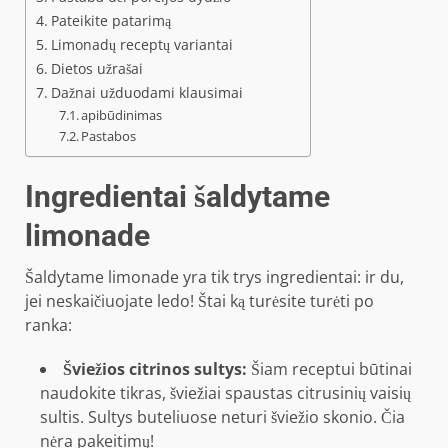
Pateikite patarimą
Limonadų receptų variantai
Dietos užrašai
Dažnai užduodami klausimai
apibūdinimas
Pastabos
Ingredientai šaldytame
limonade
Šaldytame limonade yra tik trys ingredientai: ir du,
jei neskaičiuojate ledo! Štai ką turėsite turėti po
ranka:
Šviežios citrinos sultys:
Šiam receptui būtinai
naudokite tikras, šviežiai spaustas citrusinių vaisių
sultis. Sultys buteliuose neturi šviežio skonio. Čia
nėra pakeitimų!