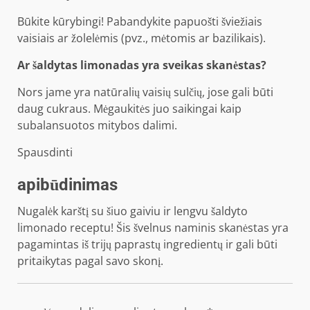
Būkite kūrybingi! Pabandykite papuošti šviežiais
vaisiais ar žolelėmis (pvz., mėtomis ar bazilikais).
Ar šaldytas limonadas yra sveikas skanėstas?
Nors jame yra natūralių vaisių sulčių, jose gali būti
daug cukraus. Mėgaukitės juo saikingai kaip
subalansuotos mitybos dalimi.
Spausdinti
apibūdinimas
Nugalėk karštį su šiuo gaiviu ir lengvu šaldyto
limonado receptu! Šis švelnus naminis skanėstas yra
pagamintas iš trijų paprastų ingredientų ir gali būti
pritaikytas pagal savo skonį.