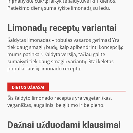
ir įmaišykite cukrų: laikykite šaldytuve iki 1 dienos.
Patiekimo dieną sumaišykite limonadą su ledu.
Limonadų receptų variantai
Šaldytas limonadas – tobulas vasaros gėrimas! Yra
tiek daug smagių būdų, kaip apibendrinti koncepciją:
mums patinka ši šaldyta versija, tačiau galite
sumaišyti tiek daug smagių variantų. Štai keletas
populiariausių limonado receptų:
DIETOS UŽRAŠAI
Šis šaldyto limonado receptas yra vegetariškas,
veganiškas, augalinis, be glitimo ir be pieno.
Dažnai užduodami klausimai