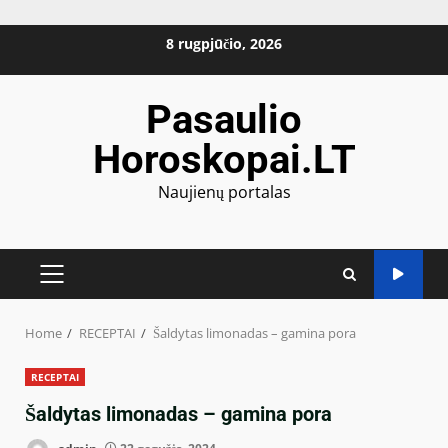
Skip
8 rugpjūčio, 2026
to
content
Pasaulio
Horoskopai.LT
Naujienų portalas
PRIMARY
MENU
Home
RECEPTAI
Šaldytas limonadas – gamina pora
RECEPTAI
Šaldytas limonadas – gamina pora