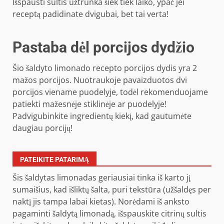
Išspausti sultis užtrunka šiek tiek laiko, ypač jei
receptą padidinate dvigubai, bet tai verta!
Pastaba dėl porcijos dydžio
Šio šaldyto limonado recepto porcijos dydis yra 2
mažos porcijos. Nuotraukoje pavaizduotos dvi
porcijos viename puodelyje, todėl rekomenduojame
patiekti mažesnėje stiklinėje ar puodelyje!
Padvigubinkite ingredientų kiekį, kad gautumėte
daugiau porcijų!
PATEIKITE PATARIMĄ
Šis šaldytas limonadas geriausiai tinka iš karto jį
sumaišius, kad išliktų šalta, puri tekstūra (užšaldęs per
naktį jis tampa labai kietas). Norėdami iš anksto
pagaminti šaldytą limonadą, išspauskite citrinų sultis