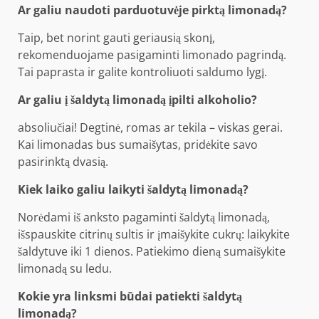
Ar galiu naudoti parduotuvėje pirktą limonadą?
Taip, bet norint gauti geriausią skonį,
rekomenduojame pasigaminti limonado pagrindą.
Tai paprasta ir galite kontroliuoti saldumo lygį.
Ar galiu į šaldytą limonadą įpilti alkoholio?
absoliučiai! Degtinė, romas ar tekila – viskas gerai.
Kai limonadas bus sumaišytas, pridėkite savo
pasirinktą dvasią.
Kiek laiko galiu laikyti šaldytą limonadą?
Norėdami iš anksto pagaminti šaldytą limonadą,
išspauskite citrinų sultis ir įmaišykite cukrų: laikykite
šaldytuve iki 1 dienos. Patiekimo dieną sumaišykite
limonadą su ledu.
Kokie yra linksmi būdai patiekti šaldytą
limonadą?