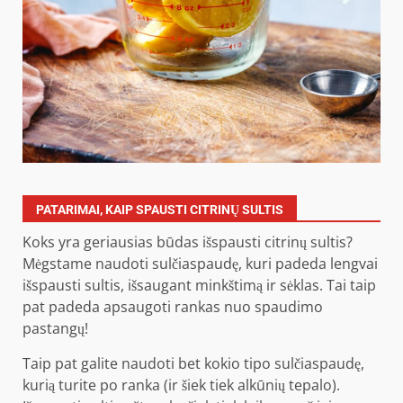
PATARIMAI, KAIP SPAUSTI CITRINŲ SULTIS
Koks yra geriausias būdas išspausti citrinų sultis?
Mėgstame naudoti sulčiaspaudę, kuri padeda lengvai
išspausti sultis, išsaugant minkštimą ir sėklas. Tai taip
pat padeda apsaugoti rankas nuo spaudimo
pastangų!
Taip pat galite naudoti bet kokio tipo sulčiaspaudę,
kurią turite po ranka (ir šiek tiek alkūnių tepalo).