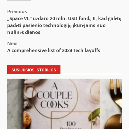
Post
Previous
„Space VC“ uždaro 20 mln. USD fondą II, kad galėtų
navigation
padėti pasienio technologijų įkūrėjams nuo
nulinės dienos
Next
A comprehensive list of 2024 tech layoffs
SUSIJUSIOS ISTORIJOS