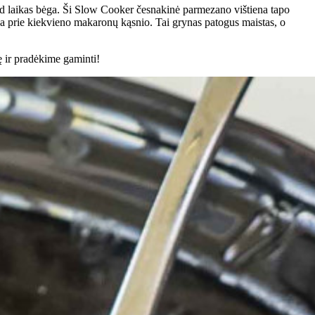
ad laikas bėga. Ši Slow Cooker česnakinė parmezano vištiena tapo
mpa prie kiekvieno makaronų kąsnio. Tai grynas patogus maistas, o
lę ir pradėkime gaminti!