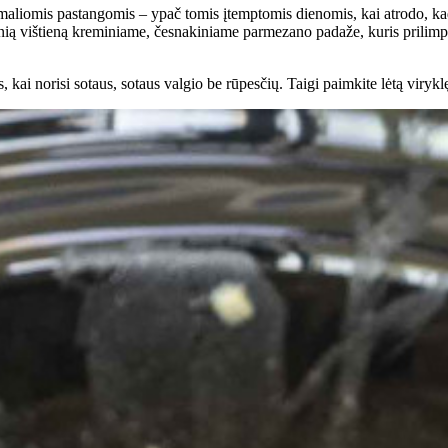
imaliomis pastangomis – ypač tomis įtemptomis dienomis, kai atrodo, k
švelnią vištieną kreminiame, česnakiniame parmezano padaže, kuris prili
, kai norisi sotaus, sotaus valgio be rūpesčių. Taigi paimkite lėtą viryk