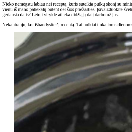
Nieko nemėgstu labiau nei receptą, kuris suteikia puikų skonį su min
vienu iš mano patiekalų būtent dėl ​​šios priežasties. Įsivaizduokite 
geriausia dalis? Lėtoji viryklė atlieka didžiąją dalį darbo už jus.
Nekantrauju, kol išbandysite šį receptą. Tai puikiai tinka toms dienoms