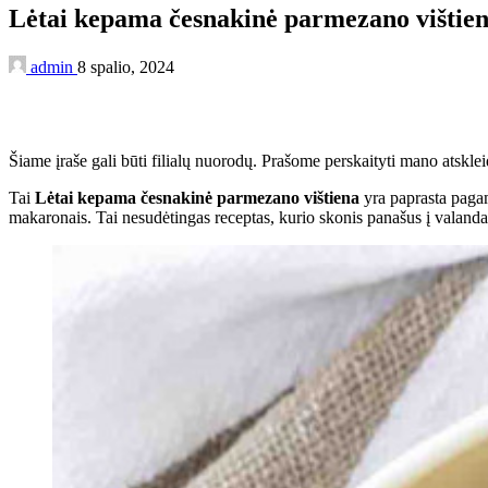
Lėtai kepama česnakinė parmezano vištie
admin
8 spalio, 2024
Šiame įraše gali būti filialų nuorodų. Prašome perskaityti mano atsklei
Tai
Lėtai kepama česnakinė parmezano vištiena
yra paprasta pagam
makaronais. Tai nesudėtingas receptas, kurio skonis panašus į valandas