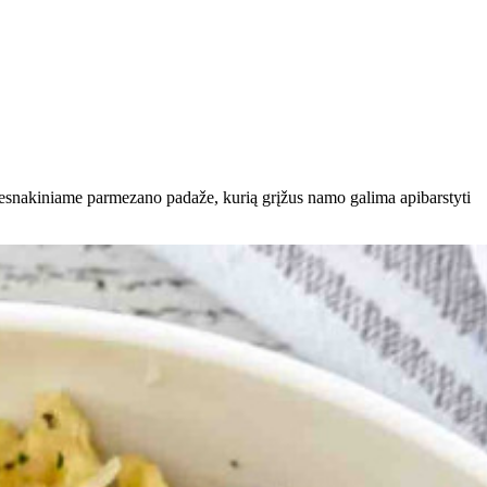
 česnakiniame parmezano padaže, kurią grįžus namo galima apibarstyti