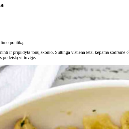
na
dimo politiką.
inti ir pripildyta tonų skonio. Sultinga vištiena lėtai kepama sodrame
 praleistą virtuvėje.