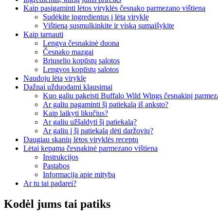
Kaip pasigaminti lėtos viryklės česnako parmezano vištieną
Sudėkite ingredientus į lėtą viryklę
Vištieną susmulkinkite ir viską sumaišykite
Kaip tarnauti
Lengva česnakinė duona
Česnako mazgai
Briuselio kopūstų salotos
Lengvos kopūstų salotos
Naudoju lėtą viryklę
Dažnai užduodami klausimai
Kuo galiu pakeisti Buffalo Wild Wings česnakinį parme
Ar galiu pagaminti šį patiekalą iš anksto?
Kaip laikyti likučius?
Ar galiu užšaldyti šį patiekalą?
Ar galiu į šį patiekalą dėti daržovių?
Daugiau skanių lėtos viryklės receptų
Lėtai kepama česnakinė parmezano vištiena
Instrukcijos
Pastabos
Informacija apie mitybą
Ar tu tai padarei?
Kodėl jums tai patiks