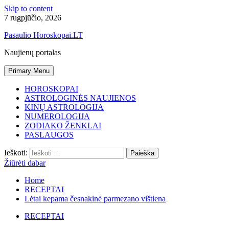
Skip to content
7 rugpjūčio, 2026
Pasaulio Horoskopai.LT
Naujienų portalas
Primary Menu
HOROSKOPAI
ASTROLOGINĖS NAUJIENOS
KINŲ ASTROLOGIJA
NUMEROLOGIJA
ZODIAKO ŽENKLAI
PASLAUGOS
Ieškoti:
Žiūrėti dabar
Home
RECEPTAI
Lėtai kepama česnakinė parmezano vištiena
RECEPTAI