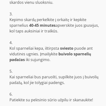
skardos vienu sluoksniu.
Kepimo skardą perkelkite į orkaitę ir kepkite
sparnelius
40-45 minutes
apverskite juos įpusėjus,
kol taps auksiniai ir traškūs.
Kol sparneliai kepa, ištirpsta
sviesto
puode ant
vidutinės ugnies. Įmaišykite
buivolo sparnelių
padažas
iki sujungimo.
Kai sparneliai bus paruošti, supilkite juos į buivolių
padažą, kol jie tolygiai padengs.
Patiekite su pelėsinio sūrio užpilu ir skanaukite!