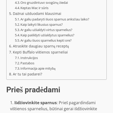
Oro gruzdintuvė svogūnų žiedai
Keptas Mac ir sūris
Dažnai užduodami klausimai
Ar galiu padaryti šiuos sparnus anksčiau laiko?
Kaip laikyti likusius sparnus?
Ar galiu užšaldyti virtus sparnelius?
Kaip pašildyti užšaldytus sparnelius?
Ar galiu šiuos sparnelius kepti ore?
Atraskite daugiau sparnų receptų
Kepti Buffalo vištienos sparneliai
Instrukcijos
Pastabos
Informacija apie mitybą
Ar tu tai padarei?
Prieš pradėdami
Išdžiovinkite sparnus
: Prieš pagardindami
vištienos sparnelius, būtinai gerai išdžiovinkite