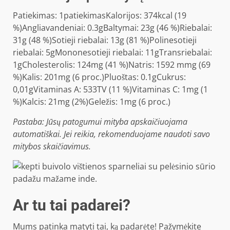
Patiekimas:
1
patiekimas
Kalorijos:
374
kcal
(19
%)
Angliavandeniai:
0.3
g
Baltymai:
23
g
(46 %)
Riebalai:
31
g
(48 %)
Sotieji riebalai:
13
g
(81 %)
Polinesotieji
riebalai:
5
g
Mononesotieji riebalai:
11
g
Transriebalai:
1
g
Cholesterolis:
124
mg
(41 %)
Natris:
1592 m
mg
(69
%)
Kalis:
201
mg
(6 proc.)
Pluoštas:
0.1
g
Cukrus:
0,01
g
Vitaminas A:
533
TV
(11 %)
Vitaminas C:
1
mg
(1
%)
Kalcis:
21
mg
(2%)
Geležis:
1
mg
(6 proc.)
Pastaba: Jūsų patogumui mityba apskaičiuojama
automatiškai. Jei reikia, rekomenduojame naudoti savo
mitybos skaičiavimus.
Ar tu tai padarei?
Mums patinka matyti tai, ką padarėte! Pažymėkite