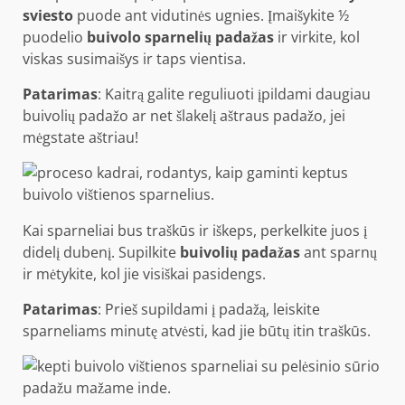
sviesto
puode ant vidutinės ugnies. Įmaišykite ½
puodelio
buivolo sparnelių padažas
ir virkite, kol
viskas susimaišys ir taps vientisa.
Patarimas
: Kaitrą galite reguliuoti įpildami daugiau
buivolių padažo ar net šlakelį aštraus padažo, jei
mėgstate aštriau!
Kai sparneliai bus traškūs ir iškeps, perkelkite juos į
didelį dubenį. Supilkite
buivolių padažas
ant sparnų
ir mėtykite, kol jie visiškai pasidengs.
Patarimas
: Prieš supildami į padažą, leiskite
sparneliams minutę atvėsti, kad jie būtų itin traškūs.