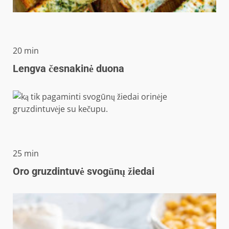
minučių
20
min
Lengva česnakinė duona
minučių
25
min
Oro gruzdintuvė svogūnų žiedai