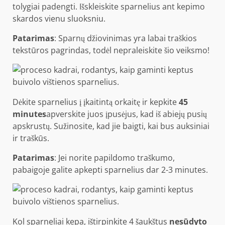
tolygiai padengti. Išskleiskite sparnelius ant kepimo
skardos vienu sluoksniu.
Patarimas
: Sparnų džiovinimas yra labai traškios
tekstūros pagrindas, todėl nepraleiskite šio veiksmo!
Dėkite sparnelius į įkaitintą orkaitę ir kepkite
45
minutes
apverskite juos įpusėjus, kad iš abiejų pusių
apskrustų. Sužinosite, kad jie baigti, kai bus auksiniai
ir traškūs.
Patarimas
: Jei norite papildomo traškumo,
pabaigoje galite apkepti sparnelius dar 2-3 minutes.
Kol sparneliai kepa, ištirpinkite 4 šaukštus
nesūdyto