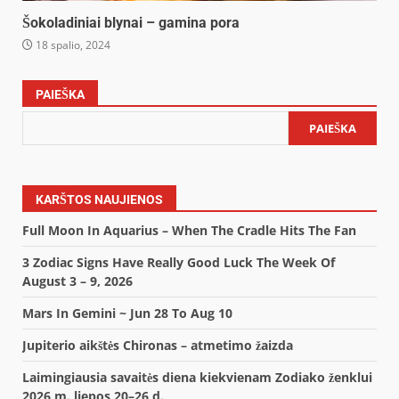
Šokoladiniai blynai – gamina pora
18 spalio, 2024
PAIEŠKA
PAIEŠKA
KARŠTOS NAUJIENOS
Full Moon In Aquarius – When The Cradle Hits The Fan
3 Zodiac Signs Have Really Good Luck The Week Of
August 3 – 9, 2026
Mars In Gemini ~ Jun 28 To Aug 10
Jupiterio aikštės Chironas – atmetimo žaizda
Laimingiausia savaitės diena kiekvienam Zodiako ženklui
2026 m. liepos 20–26 d.