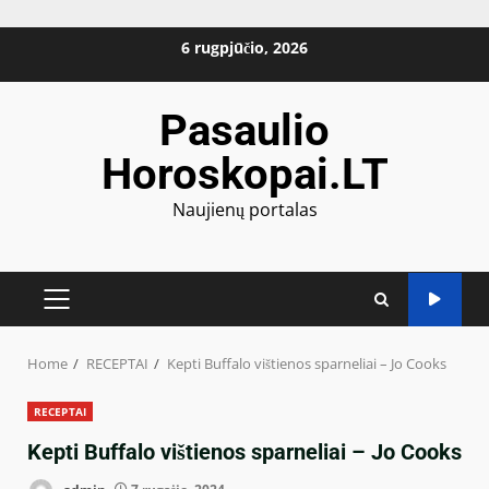
Skip
6 rugpjūčio, 2026
to
content
Pasaulio
Horoskopai.LT
Naujienų portalas
PRIMARY
MENU
Home
RECEPTAI
Kepti Buffalo vištienos sparneliai – Jo Cooks
RECEPTAI
Kepti Buffalo vištienos sparneliai – Jo Cooks