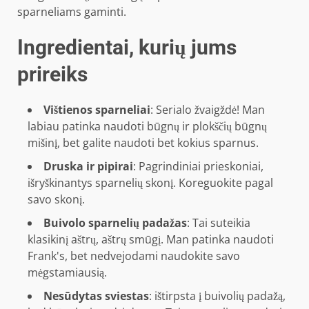
Ingredientai, kurių jums
prireiks
Vištienos sparneliai
: Serialo žvaigždė! Man
labiau patinka naudoti būgnų ir plokščių būgnų
mišinį, bet galite naudoti bet kokius sparnus.
Druska ir pipirai
: Pagrindiniai prieskoniai,
išryškinantys sparnelių skonį. Koreguokite pagal
savo skonį.
Buivolo sparnelių padažas
: Tai suteikia
klasikinį aštrų, aštrų smūgį. Man patinka naudoti
Frank's, bet nedvejodami naudokite savo
mėgstamiausią.
Nesūdytas sviestas
: ištirpsta į buivolių padažą,