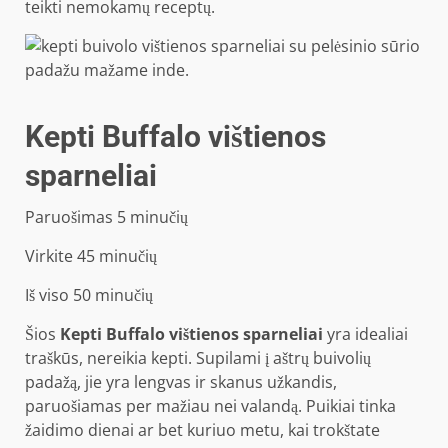
teikti nemokamų receptų.
Kepti Buffalo vištienos
sparneliai
minučių
Paruošimas
5
minučių
minučių
Virkite
45
minučių
minučių
Iš viso
50
minučių
Šios
Kepti Buffalo vištienos sparneliai
yra idealiai
traškūs, nereikia kepti. Supilami į aštrų buivolių
padažą, jie yra lengvas ir skanus užkandis,
paruošiamas per mažiau nei valandą. Puikiai tinka
žaidimo dienai ar bet kuriuo metu, kai trokštate