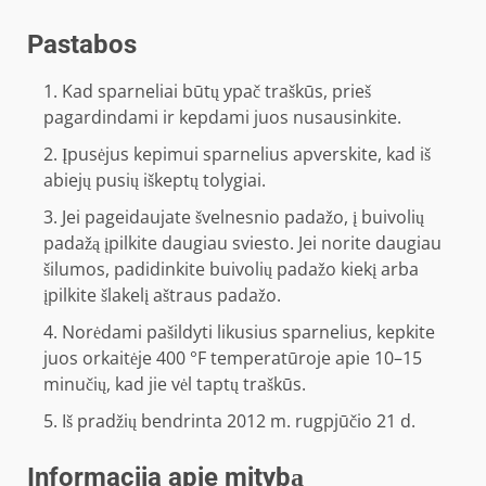
Pastabos
Kad sparneliai būtų ypač traškūs, prieš
pagardindami ir kepdami juos nusausinkite.
Įpusėjus kepimui sparnelius apverskite, kad iš
abiejų pusių iškeptų tolygiai.
Jei pageidaujate švelnesnio padažo, į buivolių
padažą įpilkite daugiau sviesto. Jei norite daugiau
šilumos, padidinkite buivolių padažo kiekį arba
įpilkite šlakelį aštraus padažo.
Norėdami pašildyti likusius sparnelius, kepkite
juos orkaitėje 400 °F temperatūroje apie 10–15
minučių, kad jie vėl taptų traškūs.
Iš pradžių bendrinta 2012 m. rugpjūčio 21 d.
Informacija apie mitybą