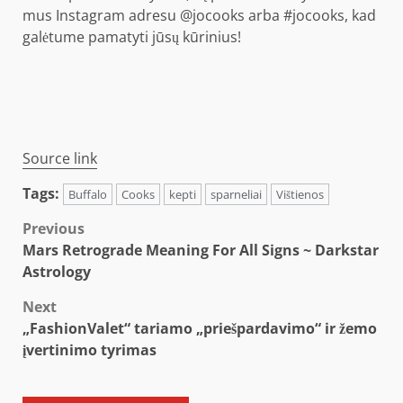
mus Instagram adresu @jocooks arba #jocooks, kad
galėtume pamatyti jūsų kūrinius!
Source link
Tags:
Buffalo
Cooks
kepti
sparneliai
Vištienos
Post
Previous
Mars Retrograde Meaning For All Signs ~ Darkstar
navigation
Astrology
Next
„FashionValet“ tariamo „priešpardavimo“ ir žemo
įvertinimo tyrimas