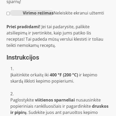
sparnų!
Virimo režimas
Neleiskite ekranui užtemti
Prieš pradėdami!
Jei tai padarysite, palikite
atsiliepimą ir įvertinkite, kaip jums patiko šis
receptas! Tai padeda mūsų verslui klestėti ir toliau
teikti nemokamų receptų.
Instrukcijos
Įkaitinkite orkaitę iki
400 °F (200 °C)
ir kepimo
skardą iškloti kepimo popieriumi.
Paglostykite
vištienos sparneliai
nusausinkite
popieriniais rankšluosčiais ir pagardinkite
druskos
ir pipirų
. Sudėkite juos ant paruoštos kepimo