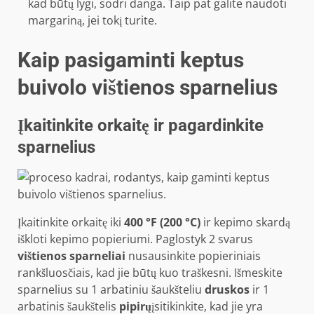
kad būtų lygi, sodri danga. Taip pat galite naudoti
margariną, jei tokį turite.
Kaip pasigaminti keptus
buivolo vištienos sparnelius
Įkaitinkite orkaitę ir pagardinkite
sparnelius
Įkaitinkite orkaitę iki
400 °F (200 °C)
ir kepimo skardą
iškloti kepimo popieriumi. Paglostyk 2 svarus
vištienos sparneliai
nusausinkite popieriniais
rankšluosčiais, kad jie būtų kuo traškesni. Išmeskite
sparnelius su 1 arbatiniu šaukšteliu
druskos
ir 1
arbatinis šaukštelis
pipirų
įsitikinkite, kad jie yra