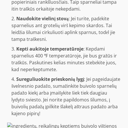
popieriniais rankšluosčiais. Taip sparneliai tampa
itin traškūs orkaitėje nekepdami.
Naudokite vielinį stovą
: Jei turite, padėkite
sparnelius ant grotelių virš kepimo skardos. Tai
leidžia šilumai cirkuliuoti aplink sparnus, todėl jie
tampa traškesni.
Kepti aukštoje temperatūroje
: Kepdami
sparnelius 400 ℉ temperatūroje, jie bus gražūs ir
traškūs. Paskutines kelias minutes stebėkite juos,
kad neperkeptumėte.
Sureguliuokite prieskonių lygį
: Jei pageidaujate
švelnesnio padažo, sumažinkite buivolo sparnelių
padažo kiekį arba įmaišykite šiek tiek daugiau
lydyto sviesto. Jei norite papildomos šilumos, į
buivolių padažą įpilkite šlakelį aštraus padažo arba
kajeno pipirų!