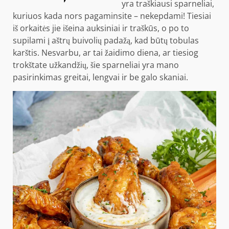
yra traškiausi sparneliai,
kuriuos kada nors pagaminsite – nekepdami! Tiesiai
PRISEKITE ŠĮ RECEPTĄ VĖLIAU!
iš orkaitės jie išeina auksiniai ir traškūs, o po to
supilami į aštrų buivolių padažą, kad būtų tobulas
karštis. Nesvarbu, ar tai žaidimo diena, ar tiesiog
trokštate užkandžių, šie sparneliai yra mano
pasirinkimas greitai, lengvai ir be galo skaniai.