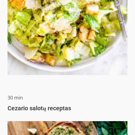
minučių
30
min
Cezario salotų receptas