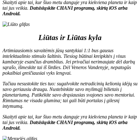
Skaityti apie tai, kur šiuo metu danguje yra kiekviena planeta ir kaip
tai jus veikia.
D
atsisiųskite CHANI programą, skirtą
iOS
arba
Android
.
Liūtas ir Liūtas kyla
Artimiausiomis savaitėmis jūsų santykiai 1:1 bus gausus
intelektualinio stimulo šaltinis. Tiesiog būtinai kreipkitės į visus
kambaryje esančius dramblius. Jei privačiai nerimaujate dėl darbų
sąrašo, išmeskite tai iš širdies. Dėl Veneros Vandenyje, nepatogūs
pokalbiai greičiausiai vyks lengvai.
Tačiau nesustokite ties tuo: sugalvokite netradicinių kelionių idėjų su
savo geriausiu draugu. Nustebinkite savo mylimąjį bilietais į
planetariumą. Patikėkite savo drąsiausias svajones savo mentoriui.
Rimtumas ne visada glumina; tai gali būti portalas į gilesnį
intymumą.
Skaityti apie tai, kur šiuo metu danguje yra kiekviena planeta ir kaip
tai jus veikia.
D
atsisiųskite CHANI programą, skirtą
iOS
arba
Android
.