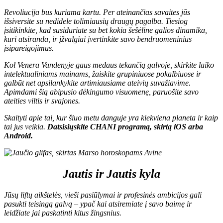
Revoliucija bus kuriama kartu. Per ateinančias savaites jūs
išsiversite su nedidele tolimiausių draugų pagalba. Tiesiog
įsitikinkite, kad susiduriate su bet kokia šešėline galios dinamika,
kuri atsiranda, ir įžvalgiai įvertinkite savo bendruomeninius
įsipareigojimus.
Kol Venera Vandenyje gaus medaus tekančią galvoje, skirkite laiko
intelektualiniams mainams, žaiskite grupiniuose pokalbiuose ir
galbūt net apsilankykite artimiausiame ateivių suvažiavime.
Apimdami šią abipusio dėkingumo visuomenę, paruošite savo
ateities viltis ir svajones.
Skaityti apie tai, kur šiuo metu danguje yra kiekviena planeta ir kaip
tai jus veikia.
D
atsisiųskite CHANI programą, skirtą
iOS
arba
Android
.
Jautis ir Jautis kyla
Jūsų liftų aikštelės, vieši pasiūlymai ir profesinės ambicijos gali
pasukti teisingą galvą – ypač kai atsiremiate į savo baimę ir
leidžiate jai paskatinti kitus žingsnius.