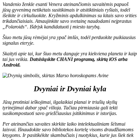
Vandenio ženkle esanti Venera ateinančiomis savaitėmis papuoš
jūsų gyvenimą netikėtais susitikimais ir atsitiktiniais ryšiais, todėl
išeikite ir cirkuliuokite. Kryžminis apdulkinimas su kitais savo srities
trikdančiaisiais. Atnaujinkite savo svetainę naudodami neįprastus
„Polaroids“. Išdrįsk kandidatuoti į miesto tarybą.
Šiuo metu jūsų rėmėjai yra ypač imlūs, todėl perduokite puikiausius
signalus eteryje.
Skaityti apie tai, kur šiuo metu danguje yra kiekviena planeta ir kaip
tai jus veikia.
D
atsisiųskite CHANI programą, skirtą
iOS
arba
Android
.
Dvyniai ir Dvyniai kyla
Jūsų protiniai ieškojimai, ilgalaikiai planai ir triušių skylių
tyrinėjimai dabar ypač vilioja. Tačiau pirmiausia gali tekti
susikompostuoti savo griežčiausius įsitikinimus ir istorijas.
Per ateinančias savaites skirkite laiko intelektualiniam šėlsmui
laisvai. Išnaudokite savo bibliotekos kortelę visoms draudžiamoms
knygoms. Ir pasitikėkite skambučiais į nuotykius, kurie jus šiek tiek