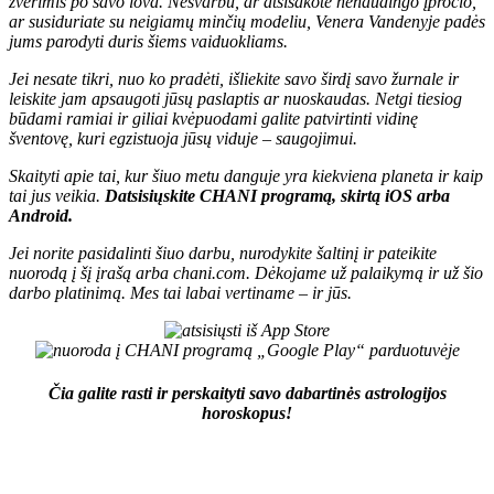
žvėrimis po savo lova. Nesvarbu, ar atsisakote nenaudingo įpročio,
ar susiduriate su neigiamų minčių modeliu, Venera Vandenyje padės
jums parodyti duris šiems vaiduokliams.
Jei nesate tikri, nuo ko pradėti, išliekite savo širdį savo žurnale ir
leiskite jam apsaugoti jūsų paslaptis ar nuoskaudas. Netgi tiesiog
būdami ramiai ir giliai kvėpuodami galite patvirtinti vidinę
šventovę, kuri egzistuoja jūsų viduje – saugojimui.
Skaityti apie tai, kur šiuo metu danguje yra kiekviena planeta ir kaip
tai jus veikia.
D
atsisiųskite CHANI programą, skirtą
iOS
arba
Android
.
Jei norite pasidalinti šiuo darbu, nurodykite šaltinį ir pateikite
nuorodą į šį įrašą arba
chani.com
. Dėkojame už palaikymą ir už šio
darbo platinimą. Mes tai labai vertiname – ir jūs.
Čia galite rasti ir perskaityti savo dabartinės astrologijos
horoskopus!