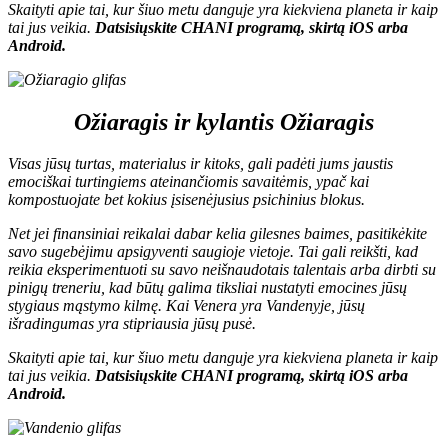
Skaityti apie tai, kur šiuo metu danguje yra kiekviena planeta ir kaip
tai jus veikia.
D
atsisiųskite CHANI programą, skirtą
iOS
arba
Android
.
Ožiaragis ir kylantis Ožiaragis
Visas jūsų turtas, materialus ir kitoks, gali padėti jums jaustis
emociškai turtingiems ateinančiomis savaitėmis, ypač kai
kompostuojate bet kokius įsisenėjusius psichinius blokus.
Net jei finansiniai reikalai dabar kelia gilesnes baimes, pasitikėkite
savo sugebėjimu apsigyventi saugioje vietoje. Tai gali reikšti, kad
reikia eksperimentuoti su savo neišnaudotais talentais arba dirbti su
pinigų treneriu, kad būtų galima tiksliai nustatyti emocines jūsų
stygiaus mąstymo kilmę. Kai Venera yra Vandenyje, jūsų
išradingumas yra stipriausia jūsų pusė.
Skaityti apie tai, kur šiuo metu danguje yra kiekviena planeta ir kaip
tai jus veikia.
D
atsisiųskite CHANI programą, skirtą
iOS
arba
Android
.