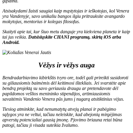
gąsdina.
Atsisakydami žaisti saugiai kaip mąstytojas ir ieškotojas, kol Venera
yra Vandenyje, savo unikaliu bangos ilgiu pritrauksite avangardo
mokytojus, mentorius ir kolegas filosofus.
Skaityti apie tai, kur šiuo metu danguje yra kiekviena planeta ir kaip
tai jus veikia.
D
atsisiųskite CHANI programą, skirtą
iOS
arba
Android
.
Vėžys ir vėžys auga
Bendradarbiavimo kibirkštis tvyro ore, todėl gali prireikti susidoroti
su giliausiomis baimėmis dėl keitimosi ištekliais. Jei svarstėte apie
bendrą projektą su savo geriausiu draugu ar pretendavote dėl
papildomos vešlios menininko stipendijos, artimiausiomis
savaitėmis Vandenio Venera pūs jums į nugarą atsitiktinius vėjus.
Tiesiog atminkite, kad nenumatytų atvejų planai ir pabėgimo
sąlygos yra ne veltui, tačiau neleiskite, kad abejonių mirgėjimas
apverstų potencialiai gausią įmonę. Pjovimo briauna retai būna
patogi, tačiau ji visada suteikia žvalumo.