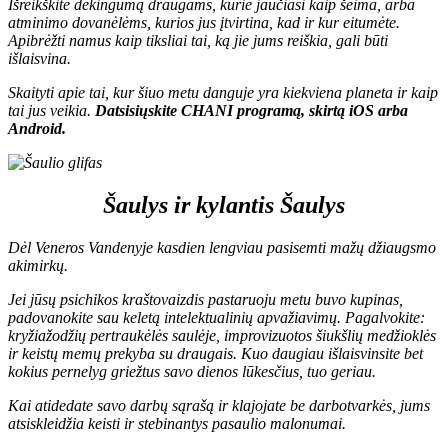
Išreikškite dėkingumą draugams, kurie jaučiasi kaip šeima, arba
atminimo dovanėlėms, kurios jus įtvirtina, kad ir kur eitumėte.
Apibrėžti namus kaip tiksliai tai, ką jie jums reiškia, gali būti
išlaisvina.
Skaityti apie tai, kur šiuo metu danguje yra kiekviena planeta ir kaip
tai jus veikia.
D
atsisiųskite CHANI programą, skirtą
iOS
arba
Android
.
Šaulys ir kylantis Šaulys
Dėl Veneros Vandenyje kasdien lengviau pasisemti mažų džiaugsmo
akimirkų.
Jei jūsų psichikos kraštovaizdis pastaruoju metu buvo kupinas,
padovanokite sau keletą intelektualinių apvažiavimų. Pagalvokite:
kryžiažodžių pertraukėlės saulėje, improvizuotos šiukšlių medžioklės
ir keistų memų prekyba su draugais. Kuo daugiau išlaisvinsite bet
kokius pernelyg griežtus savo dienos lūkesčius, tuo geriau.
Kai atidedate savo darbų sąrašą ir klajojate be darbotvarkės, jums
atsiskleidžia keisti ir stebinantys pasaulio malonumai.