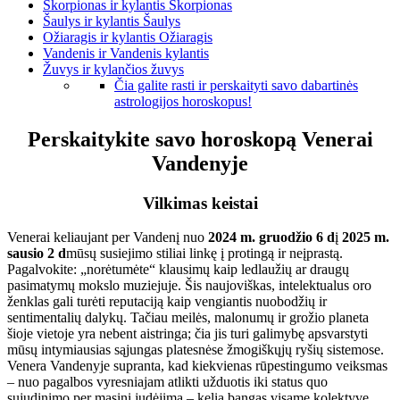
Skorpionas ir kylantis Skorpionas
Šaulys ir kylantis Šaulys
Ožiaragis ir kylantis Ožiaragis
Vandenis ir Vandenis kylantis
Žuvys ir kylančios žuvys
Čia galite rasti ir perskaityti savo dabartinės
astrologijos horoskopus!
Perskaitykite savo horoskopą Venerai
Vandenyje
Vilkimas keistai
Venerai keliaujant per Vandenį nuo
2024 m. gruodžio 6 d
į
2025 m.
sausio 2 d
mūsų susiejimo stiliai linkę į protingą ir neįprastą.
Pagalvokite: „norėtumėte“ klausimų kaip ledlaužių ar draugų
pasimatymų mokslo muziejuje. Šis naujoviškas, intelektualus oro
ženklas gali turėti reputaciją kaip vengiantis nuobodžių ir
sentimentalių dalykų. Tačiau meilės, malonumų ir grožio planeta
šioje vietoje yra nebent aistringa; čia jis turi galimybę apsvarstyti
mūsų intymiausias sąjungas platesnėse žmogiškųjų ryšių sistemose.
Venera Vandenyje supranta, kad kiekvienas rūpestingumo veiksmas
– nuo ​​pagalbos vyresniajam atlikti užduotis iki status quo
sujudinimo per masinį judėjimą – kelia bangas visame kolektyve.