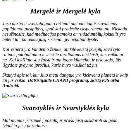
Mergelė ir Mergelė kyla
Jūsų darbo ir sveikatingumo režimai ateinančiomis savaitėmis
papildomai pasipildys, ypač kai pradėsite eksperimentuoti. Niekada
nesužinosite, kad meditacijos pamoka ar rudadumblių kokteilis yra
būtent tai, ko reikia jūsų sistemai, jei nepabandysite.
Kol Venera yra Vandenio ženkle, atlikite keletą įkvėptų savo ryto
rutinos patobulinimų ir leiskite rezultatams atskleisti, kas veikia ar
ne. Kai leidžiate sau žaisti ir ant jogos kilimėlio, ir prie stalo, jūs
išgydote gydymo įpročius, kurie buvo visiškai už jus.
Skaityti apie tai, kur šiuo metu danguje yra kiekviena planeta ir kaip
tai jus veikia.
D
atsisiųskite CHANI programą, skirtą
iOS
arba
Android
.
Svarstyklės ir Svarstyklės kyla
Malonumas įsitraukė į pokalbį ir prašo jūsų susidoroti su gėda,
lyjančia jūsų paraduose.