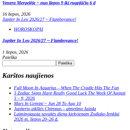
Venera Mergelėje ~ nuo liepos 9 iki rugpjūčio 6 d
16 liepos, 2026
Jupiter In Leo 2026/27 ~ Flamboyance!
HOROSKOPAI
Jupiter In Leo 2026/27 ~ Flamboyance!
1 liepos, 2026
Paieška
Paieška
Karštos naujienos
Full Moon In Aquarius – When The Cradle Hits The Fan
3 Zodiac Signs Have Really Good Luck The Week Of August
3 – 9, 2026
Mars In Gemini ~ Jun 28 To Aug 10
Jupiterio aikštės Chironas – atmetimo žaizda
Laimingiausia savaitės diena kiekvienam Zodiako ženklui
2026 m. liepos 20–26 d.