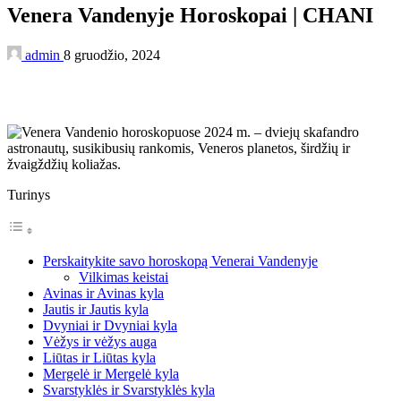
Venera Vandenyje Horoskopai | CHANI
admin
8 gruodžio, 2024
Turinys
Perskaitykite savo horoskopą Venerai Vandenyje
Vilkimas keistai
Avinas ir Avinas kyla
Jautis ir Jautis kyla
Dvyniai ir Dvyniai kyla
Vėžys ir vėžys auga
Liūtas ir Liūtas kyla
Mergelė ir Mergelė kyla
Svarstyklės ir Svarstyklės kyla