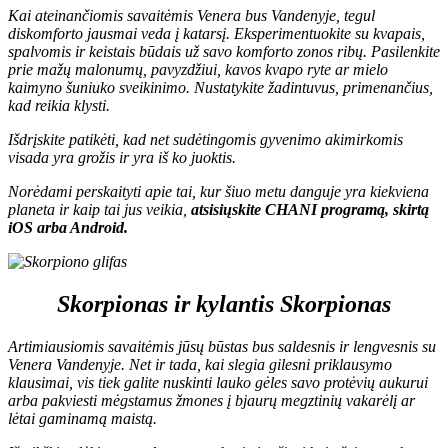
Kai ateinančiomis savaitėmis Venera bus Vandenyje, tegul
diskomforto jausmai veda į katarsį. Eksperimentuokite su kvapais,
spalvomis ir keistais būdais už savo komforto zonos ribų. Pasilenkite
prie mažų malonumų, pavyzdžiui, kavos kvapo ryte ar mielo
kaimyno šuniuko sveikinimo. Nustatykite žadintuvus, primenančius,
kad reikia klysti.
Išdrįskite patikėti, kad net sudėtingomis gyvenimo akimirkomis
visada yra grožis ir yra iš ko juoktis.
Norėdami perskaityti apie tai, kur šiuo metu danguje yra kiekviena
planeta ir kaip tai jus veikia,
atsisiųskite CHANI programą, skirtą
iOS
arba
Android
.
Skorpionas ir kylantis Skorpionas
Artimiausiomis savaitėmis jūsų būstas bus saldesnis ir lengvesnis su
Venera Vandenyje. Net ir tada, kai slegia gilesni priklausymo
klausimai, vis tiek galite nuskinti lauko gėles savo protėvių aukurui
arba pakviesti mėgstamus žmones į bjaurų megztinių vakarėlį ar
lėtai gaminamą maistą.