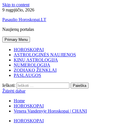
Skip to content
9 rugpjūčio, 2026
Pasaulio Horoskopai.LT
Naujienų portalas
Primary Menu
HOROSKOPAI
ASTROLOGINĖS NAUJIENOS
KINŲ ASTROLOGIJA
NUMEROLOGIJA
ZODIAKO ŽENKLAI
PASLAUGOS
Ieškoti:
Žiūrėti dabar
Home
HOROSKOPAI
Venera Vandenyje Horoskopai | CHANI
HOROSKOPAI