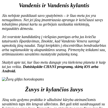
Vandenis ir Vandenis kylantis
Jūs nebijote pasikliauti savo ypatybėmis – ir šiuo metu jos yra
nenugalimos. Net jei jūsų įmantriausia apranga ir keisčiausi savęs
tobulėjimo planai kartu su gerbėjais susilaukia niekintojų,
mėgaukitės dėmesiu.
Jei svarstote kandidatūrą į viešąsias pareigas arba jus kviečia
tatuiruotės išpardavimas, žinokite, kad Vandenio Venera surengė
sąmokslą jūsų naudai. Taigi kreipkitės į ekscentriškus bendradarbius
arba suplanuokite tą akupunktūros seansą. Pirmenybę teikdami sau,
artimiausioms savaitėms nustatysite palankų toną.
Skaityti apie tai, kur šiuo metu danguje yra kiekviena planeta ir kaip
tai jus veikia.
D
atsisiųskite CHANI programą, skirtą
iOS
arba
Android
.
Žuvys ir kylančios žuvys
Jūsų solo gydymo praktika ir užkulisinė kūryba ateinančiomis
savaitėmis taps itin lengvai užkrėstos. Bet gali tekti susidraugauti su