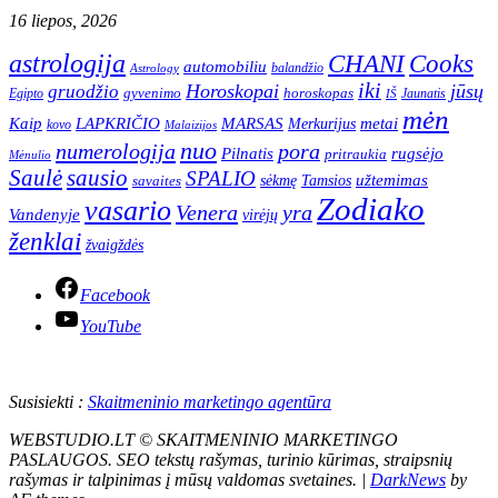
16 liepos, 2026
astrologija
CHANI
Cooks
automobiliu
balandžio
Astrology
iki
Horoskopai
jūsų
gruodžio
gyvenimo
horoskopas
Egipto
Jaunatis
IŠ
mėn
Kaip
LAPKRIČIO
MARSAS
metai
Merkurijus
kovo
Malaizijos
nuo
numerologija
pora
Pilnatis
rugsėjo
pritraukia
Mėnulio
Saulė
sausio
SPALIO
užtemimas
sėkmę
Tamsios
savaites
Zodiako
vasario
Venera
yra
Vandenyje
virėjų
ženklai
žvaigždės
Facebook
YouTube
Susisiekti :
Skaitmeninio marketingo agentūra
WEBSTUDIO.LT © SKAITMENINIO MARKETINGO
PASLAUGOS. SEO tekstų rašymas, turinio kūrimas, straipsnių
rašymas ir talpinimas į mūsų valdomas svetaines.
|
DarkNews
by