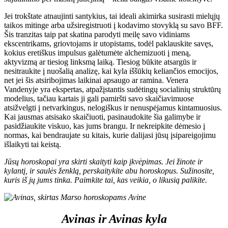
Jei trokštate atnaujinti santykius, tai ideali akimirka susirasti mielųjų
taikos mitinge arba užsiregistruoti į kodavimo stovyklą su savo BFF.
Šis tranzitas taip pat skatina parodyti meilę savo vidiniams
ekscentrikams, griovtojams ir utopistams, todėl paklauskite savęs,
kokius eretiškus impulsus galėtumėte alchemizuoti į meną,
aktyvizmą ar tiesiog linksmą laiką. Tiesiog būkite atsargūs ir
nesitraukite į nuošalią analizę, kai kyla iššūkių keliančios emocijos,
net jei šis atsiribojimas laikinai apsaugo ar ramina. Venera
Vandenyje yra ekspertas, atpažįstantis sudėtingų socialinių struktūrų
modelius, tačiau kartais ji gali pamiršti savo skaičiavimuose
atsižvelgti į netvarkingus, nelogiškus ir nenuspėjamus kintamuosius.
Kai jausmas atsisako skaičiuoti, pasinaudokite šia galimybe ir
pasidžiaukite viskuo, kas jums brangu. Ir nekreipkite dėmesio į
normas, kai bendraujate su kitais, kurie dalijasi jūsų įsipareigojimu
išlaikyti tai keistą.
Jūsų horoskopai yra skirti skaityti kaip įkvėpimas. Jei žinote ir
kylantį, ir saulės ženklą, perskaitykite abu horoskopus. Sužinosite,
kuris iš jų jums tinka. Paimkite tai, kas veikia, o likusią palikite.
Avinas ir Avinas kyla