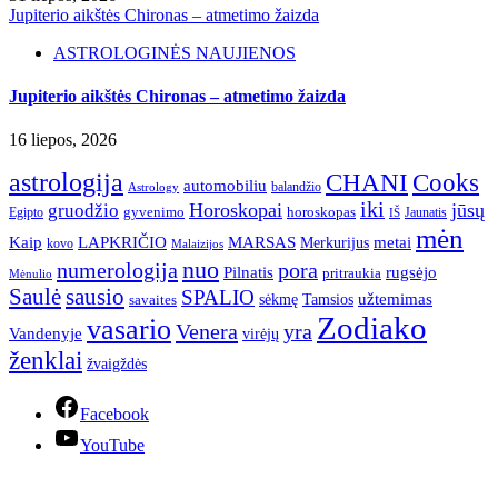
Jupiterio aikštės Chironas – atmetimo žaizda
ASTROLOGINĖS NAUJIENOS
Jupiterio aikštės Chironas – atmetimo žaizda
16 liepos, 2026
astrologija
CHANI
Cooks
automobiliu
balandžio
Astrology
iki
Horoskopai
jūsų
gruodžio
gyvenimo
horoskopas
Egipto
Jaunatis
IŠ
mėn
Kaip
LAPKRIČIO
MARSAS
metai
Merkurijus
kovo
Malaizijos
nuo
numerologija
pora
Pilnatis
rugsėjo
pritraukia
Mėnulio
Saulė
sausio
SPALIO
užtemimas
sėkmę
Tamsios
savaites
Zodiako
vasario
Venera
yra
Vandenyje
virėjų
ženklai
žvaigždės
Facebook
YouTube