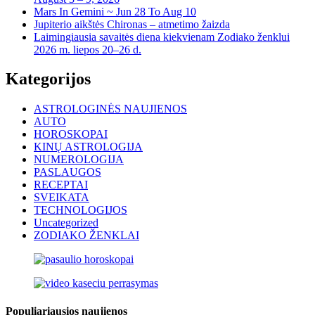
Mars In Gemini ~ Jun 28 To Aug 10
Jupiterio aikštės Chironas – atmetimo žaizda
Laimingiausia savaitės diena kiekvienam Zodiako ženklui
2026 m. liepos 20–26 d.
Kategorijos
ASTROLOGINĖS NAUJIENOS
AUTO
HOROSKOPAI
KINŲ ASTROLOGIJA
NUMEROLOGIJA
PASLAUGOS
RECEPTAI
SVEIKATA
TECHNOLOGIJOS
Uncategorized
ZODIAKO ŽENKLAI
Populiariausios naujienos