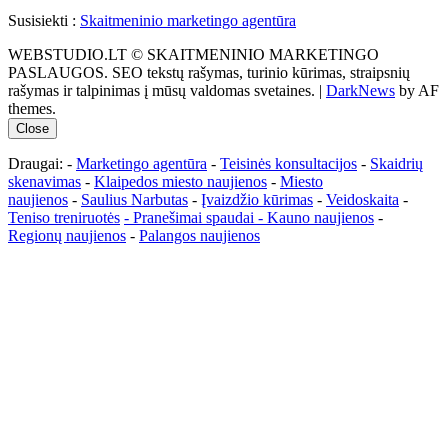
Susisiekti :
Skaitmeninio marketingo agentūra
WEBSTUDIO.LT © SKAITMENINIO MARKETINGO
PASLAUGOS. SEO tekstų rašymas, turinio kūrimas, straipsnių
rašymas ir talpinimas į mūsų valdomas svetaines.
|
DarkNews
by AF
themes.
Close
Draugai: -
Marketingo agentūra
-
Teisinės konsultacijos
-
Skaidrių
skenavimas
-
Klaipedos miesto naujienos
-
Miesto
naujienos
-
Saulius Narbutas
-
Įvaizdžio kūrimas
-
Veidoskaita
-
Teniso treniruotės
- Pranešimai spaudai -
Kauno naujienos
-
Regionų naujienos
-
Palangos naujienos