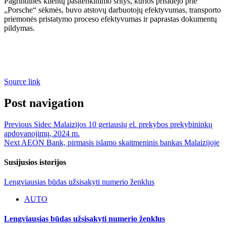
Pagrindinės klientų pasitenkinimo sritys, kurios prisidėjo prie
„Porsche“ sėkmės, buvo atstovų darbuotojų efektyvumas, transporto
priemonės pristatymo proceso efektyvumas ir paprastas dokumentų
pildymas.
Source link
Post navigation
Previous
Sidec Malaizijos 10 geriausių el. prekybos prekybininkų
apdovanojimų, 2024 m.
Next
AEON Bank, pirmasis islamo skaitmeninis bankas Malaizijoje
Susijusios istorijos
Lengviausias būdas užsisakyti numerio ženklus
AUTO
Lengviausias būdas užsisakyti numerio ženklus