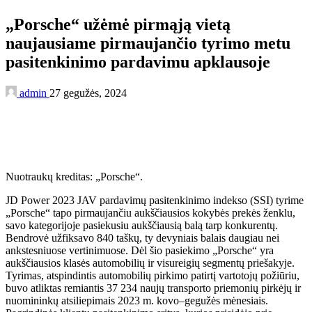
„Porsche“ užėmė pirmąją vietą
naujausiame pirmaujančio tyrimo metu
pasitenkinimo pardavimu apklausoje
admin
27 gegužės, 2024
Nuotraukų kreditas: „Porsche“.
JD Power 2023 JAV pardavimų pasitenkinimo indekso (SSI) tyrime
„Porsche“ tapo pirmaujančiu aukščiausios kokybės prekės ženklu,
savo kategorijoje pasiekusiu aukščiausią balą tarp konkurentų.
Bendrovė užfiksavo 840 taškų, ty devyniais balais daugiau nei
ankstesniuose vertinimuose. Dėl šio pasiekimo „Porsche“ yra
aukščiausios klasės automobilių ir visureigių segmentų priešakyje.
Tyrimas, atspindintis automobilių pirkimo patirtį vartotojų požiūriu,
buvo atliktas remiantis 37 234 naujų transporto priemonių pirkėjų ir
nuomininkų atsiliepimais 2023 m. kovo–gegužės mėnesiais.