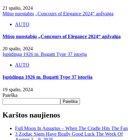
21 spalio, 2024
Mūsų nuostabių „Concours of Elegance 2024“ apžvalga
AUTO
Mūsų nuostabių „Concours of Elegance 2024“ apžvalga
20 spalio, 2024
Įspūdinga 1926 m. Bugatti Type 37 istorija
AUTO
Įspūdinga 1926 m. Bugatti Type 37 istorija
19 spalio, 2024
Paieška
Paieška
Karštos naujienos
Full Moon In Aquarius – When The Cradle Hits The Fan
3 Zodiac Signs Have Really Good Luck The Week Of
August 3 – 9, 2026