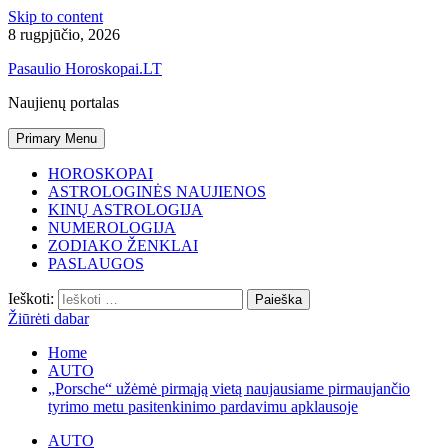
Skip to content
8 rugpjūčio, 2026
Pasaulio Horoskopai.LT
Naujienų portalas
Primary Menu
HOROSKOPAI
ASTROLOGINĖS NAUJIENOS
KINŲ ASTROLOGIJA
NUMEROLOGIJA
ZODIAKO ŽENKLAI
PASLAUGOS
Ieškoti:
Žiūrėti dabar
Home
AUTO
„Porsche“ užėmė pirmąją vietą naujausiame pirmaujančio
tyrimo metu pasitenkinimo pardavimu apklausoje
AUTO