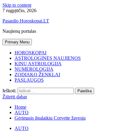
Skip to content
7 rugpjūčio, 2026
Pasaulio Horoskopai.LT
Naujienų portalas
Primary Menu
HOROSKOPAI
ASTROLOGINĖS NAUJIENOS
KINŲ ASTROLOGIJA
NUMEROLOGIJA
ZODIAKO ŽENKLAI
PASLAUGOS
Ieškoti:
Žiūrėti dabar
Home
AUTO
Gėrimasis ilgalaikiu Corvette žavesiu
AUTO