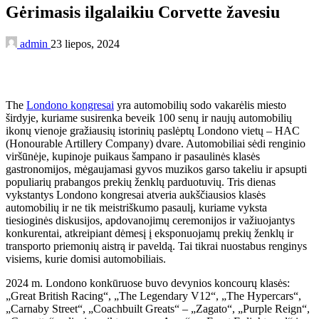
Gėrimasis ilgalaikiu Corvette žavesiu
admin
23 liepos, 2024
The
Londono kongresai
yra automobilių sodo vakarėlis miesto
širdyje, kuriame susirenka beveik 100 senų ir naujų automobilių
ikonų vienoje gražiausių istorinių paslėptų Londono vietų – HAC
(Honourable Artillery Company) dvare. Automobiliai sėdi renginio
viršūnėje, kupinoje puikaus šampano ir pasaulinės klasės
gastronomijos, mėgaujamasi gyvos muzikos garso takeliu ir apsupti
populiarių prabangos prekių ženklų parduotuvių. Tris dienas
vykstantys Londono kongresai atveria aukščiausios klasės
automobilių ir ne tik meistriškumo pasaulį, kuriame vyksta
tiesioginės diskusijos, apdovanojimų ceremonijos ir važiuojantys
konkurentai, atkreipiant dėmesį į eksponuojamų prekių ženklų ir
transporto priemonių aistrą ir paveldą. Tai tikrai nuostabus renginys
visiems, kurie domisi automobiliais.
2024 m. Londono konkūruose buvo devynios koncourų klasės:
„Great British Racing“, „The Legendary V12“, „The Hypercars“,
„Carnaby Street“, „Coachbuilt Greats“ – „Zagato“, „Purple Reign“,