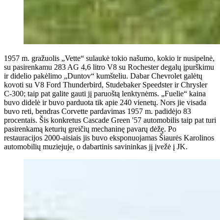
1957 m. gražuolis „Vette“ sulaukė tokio našumo, kokio ir nusipelnė,
su pasirenkamu 283 AG 4,6 litro V8 su Rochester degalų įpurškimu
ir didelio pakėlimo „Duntov“ kumšteliu. Dabar Chevrolet galėtų
kovoti su V8 ​​Ford Thunderbird, Studebaker Speedster ir Chrysler
C-300; taip pat galite gauti jį paruoštą lenktynėms. „Fuelie“ kaina
buvo didelė ir buvo parduota tik apie 240 vienetų. Nors jie visada
buvo reti, bendras Corvette pardavimas 1957 m. padidėjo 83
procentais. Šis konkretus Cascade Green '57 automobilis taip pat turi
pasirenkamą keturių greičių mechaninę pavarų dėžę. Po
restauracijos 2000-aisiais jis buvo eksponuojamas Šiaurės Karolinos
automobilių muziejuje, o dabartinis savininkas jį įvežė į JK.