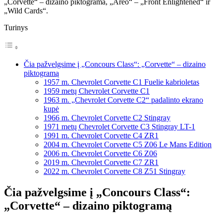
„Corvette“ – dizaino piktograma, „Areo“ – „Front Enlightened“ ir
„Wild Cards“.
Turinys
Čia pažvelgsime į „Concours Class“: „Corvette“ – dizaino
piktogramą
1957 m. Chevrolet Corvette C1 Fuelie kabrioletas
1959 metų Chevrolet Corvette C1
1963 m. „Chevrolet Corvette C2“ padalinto ekrano
kupė
1966 m. Chevrolet Corvette C2 Stingray
1971 metų Chevrolet Corvette C3 Stingray LT-1
1991 m. Chevrolet Corvette C4 ZR1
2004 m. Chevrolet Corvette C5 Z06 Le Mans Edition
2006 m. Chevrolet Corvette C6 Z06
2019 m. Chevrolet Corvette C7 ZR1
2022 m. Chevrolet Corvette C8 Z51 Stingray
Čia pažvelgsime į „Concours Class“:
„Corvette“ – dizaino piktogramą