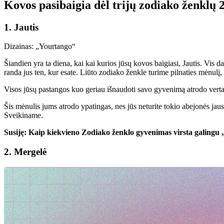
Kovos pasibaigia dėl trijų zodiako ženklų 
1. Jautis
Dizainas: „Yourtango“
Šiandien yra ta diena, kai kai kurios jūsų kovos baigiasi, Jautis. Vis da
randa jus ten, kur esate. Liūto zodiako ženkle turime pilnaties mėnulį, 
Visos jūsų pastangos kuo geriau išnaudoti savo gyvenimą atrodo verta. J
Šis mėnulis jums atrodo ypatingas, nes jūs neturite tokio abejonės jausm
Sveikiname.
Susiję: Kaip kiekvieno Zodiako ženklo gyvenimas virsta galingu
2. Mergelė