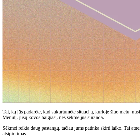
Tai, ką jūs padarėte, kad sukurtumėte situaciją, kurioje šiuo metu, nusi
Mėnulį, jūsų kovos baigiasi, nes sėkmė jus suranda.
Sėkmei reikia daug pastangų, tačiau jums patinka skirti laiko. Tai atneš
atsipirkimas.