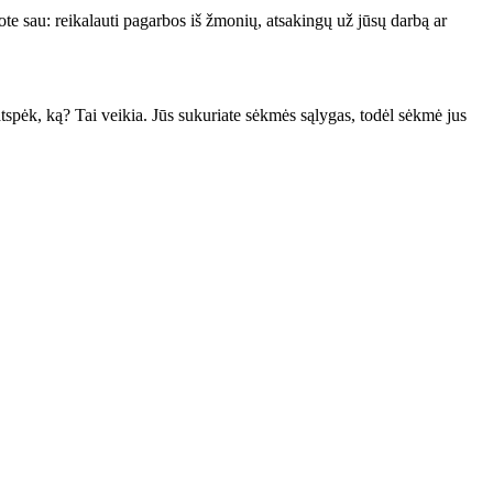
ote sau: reikalauti pagarbos iš žmonių, atsakingų už jūsų darbą ar
atspėk, ką? Tai veikia. Jūs sukuriate sėkmės sąlygas, todėl sėkmė jus