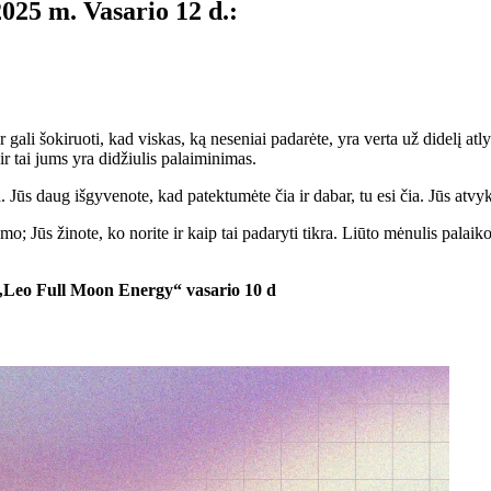
2025 m. Vasario 12 d.:
r gali šokiruoti, kad viskas, ką neseniai padarėte, yra verta už didelį atl
ir tai jums yra didžiulis palaiminimas.
ūs daug išgyvenote, kad patektumėte čia ir dabar, tu esi čia. Jūs atvyko
o; Jūs žinote, ko norite ir kaip tai padaryti tikra. Liūto mėnulis palaiko
 „Leo Full Moon Energy“ vasario 10 d