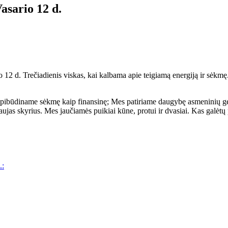
asario 12 d.
o 12 d. Trečiadienis viskas, kai kalbama apie teigiamą energiją ir sėkmę
apibūdiname sėkmę kaip finansinę; Mes patiriame daugybę asmeninių geri
ujas skyrius. Mes jaučiamės puikiai kūne, protui ir dvasiai. Kas galėtų
.: