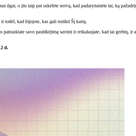
i ilgai, o jūs taip pat sukėlėte nervą, kad padarytumėte tai, ką pažadėj
todėl, kad bijojote, kas gali nutikti Šį kartą.
atraukiate savo pasitikėjimą savimi ir reikalaujate, kad tai gerbtų, ir 
12 d.