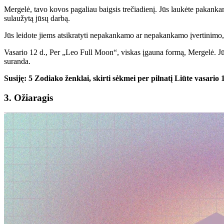
Mergelė, tavo kovos pagaliau baigsis trečiadienį. Jūs laukėte pakankama
sulaužytą jūsų darbą.
Jūs leidote jiems atsikratyti nepakankamo ar nepakankamo įvertinimo, ir 
Vasario 12 d., Per „Leo Full Moon“, viskas įgauna formą, Mergelė. Jūs p
suranda.
Susiję: 5 Zodiako ženklai, skirti sėkmei per pilnatį Liūte vasario 
3. Ožiaragis