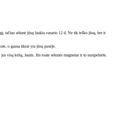
ygį, tačiau sėkmė jūsų laukia vasario 12 d. Ne tik ieško jūsų, bet ir
te, o gausa tikrai yra jūsų pusėje.
 jus visą kelią, Jautis. Jūs esate sėkmės magnetas ir to nusipelnėte.