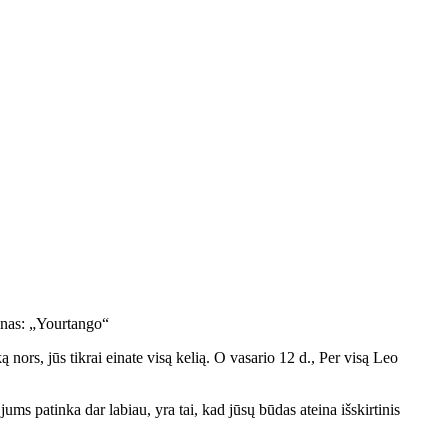
inas: „Yourtango“
 nors, jūs tikrai einate visą kelią. O vasario 12 d., Per visą Leo
ums patinka dar labiau, yra tai, kad jūsų būdas ateina išskirtinis