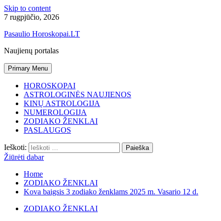
Skip to content
7 rugpjūčio, 2026
Pasaulio Horoskopai.LT
Naujienų portalas
Primary Menu
HOROSKOPAI
ASTROLOGINĖS NAUJIENOS
KINŲ ASTROLOGIJA
NUMEROLOGIJA
ZODIAKO ŽENKLAI
PASLAUGOS
Ieškoti:
Žiūrėti dabar
Home
ZODIAKO ŽENKLAI
Kova baigsis 3 zodiako ženklams 2025 m. Vasario 12 d.
ZODIAKO ŽENKLAI