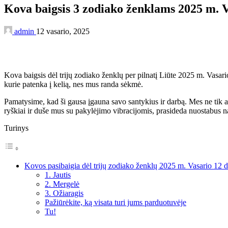
Kova baigsis 3 zodiako ženklams 2025 m. V
admin
12 vasario, 2025
Kova baigsis dėl trijų zodiako ženklų per pilnatį Liūte 2025 m. Vasari
kurie patenka į kelią, nes mus randa sėkmė.
Pamatysime, kad ši gausa įgauna savo santykius ir darbą. Mes ne tik 
ryškiai ir duše mus su pakylėjimo vibracijomis, prasideda nuostabus na
Turinys
Kovos pasibaigia dėl trijų zodiako ženklų 2025 m. Vasario 12 d
1. Jautis
2. Mergelė
3. Ožiaragis
Pažiūrėkite, ką visata turi jums parduotuvėje
Tu!