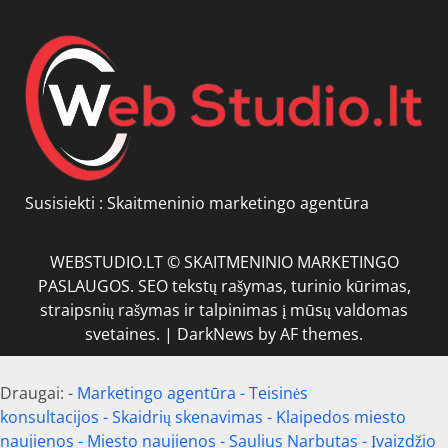
Susisiekti :
Skaitmeninio marketingo agentūra
WEBSTUDIO.LT © SKAITMENINIO MARKETINGO
PASLAUGOS. SEO tekstų rašymas, turinio kūrimas,
straipsnių rašymas ir talpinimas į mūsų valdomas
svetaines.
|
DarkNews
by AF themes.
Draugai: -
Marketingo agentūra
-
Teisinės
konsultacijos
-
Skaidrių skenavimas
-
Klaipedos miesto
naujienos
-
Miesto naujienos
-
Saulius Narbutas
-
Įvaizdžio