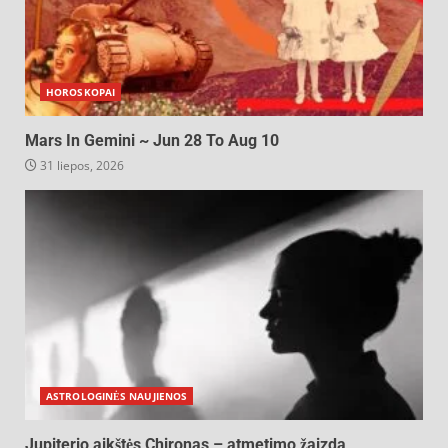
HOROSKOPAI
Mars In Gemini ~ Jun 28 To Aug 10
31 liepos, 2026
ASTROLOGINĖS NAUJIENOS
Jupiterio aikštės Chironas – atmetimo žaizda