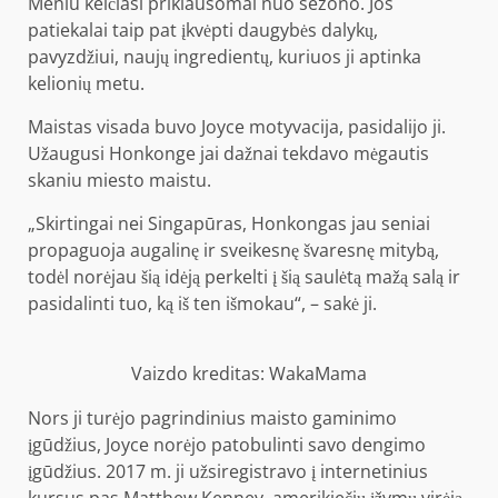
Meniu keičiasi priklausomai nuo sezono. Jos
patiekalai taip pat įkvėpti daugybės dalykų,
pavyzdžiui, naujų ingredientų, kuriuos ji aptinka
kelionių metu.
Maistas visada buvo Joyce motyvacija, pasidalijo ji.
Užaugusi Honkonge jai dažnai tekdavo mėgautis
skaniu miesto maistu.
„Skirtingai nei Singapūras, Honkongas jau seniai
propaguoja augalinę ir sveikesnę švaresnę mitybą,
todėl norėjau šią idėją perkelti į šią saulėtą mažą salą ir
pasidalinti tuo, ką iš ten išmokau“, – sakė ji.
Vaizdo kreditas: WakaMama
Nors ji turėjo pagrindinius maisto gaminimo
įgūdžius, Joyce norėjo patobulinti savo dengimo
įgūdžius. 2017 m. ji užsiregistravo į internetinius