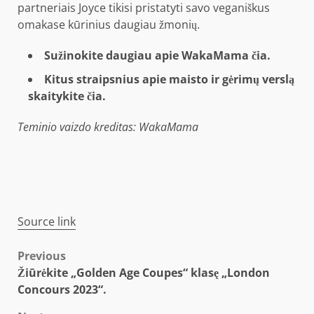
partneriais Joyce tikisi pristatyti savo veganiškus
omakase kūrinius daugiau žmonių.
Sužinokite daugiau apie WakaMama čia.
Kitus straipsnius apie maisto ir gėrimų verslą
skaitykite čia.
Teminio vaizdo kreditas: WakaMama
Source link
Post
Previous
Žiūrėkite „Golden Age Coupes“ klasę „London
navigation
Concours 2023“.