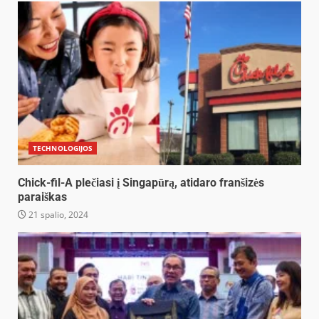
TECHNOLOGIJOS
Chick-fil-A plečiasi į Singapūrą, atidaro franšizės
paraiškas
21 spalio, 2024