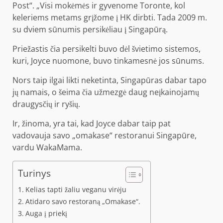
Post“. „Visi mokėmės ir gyvenome Toronte, kol
keleriems metams grįžome į HK dirbti. Tada 2009 m.
su dviem sūnumis persikėliau į Singapūrą.
Priežastis čia persikelti buvo dėl švietimo sistemos,
kuri, Joyce nuomone, buvo tinkamesnė jos sūnums.
Nors taip ilgai likti neketinta, Singapūras dabar tapo
jų namais, o šeima čia užmezgė daug neįkainojamų
draugysčių ir ryšių.
Ir, žinoma, yra tai, kad Joyce dabar taip pat
vadovauja savo „omakase“ restoranui Singapūre,
vardu WakaMama.
Turinys
Kelias tapti žaliu veganu virėju
Atidaro savo restoraną „Omakase“.
Auga į priekį