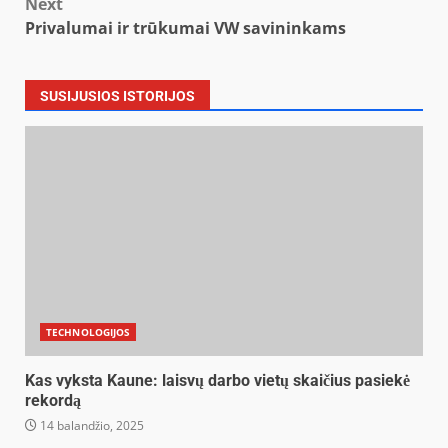
Next
Privalumai ir trūkumai VW savininkams
SUSIJUSIOS ISTORIJOS
TECHNOLOGIJOS
Kas vyksta Kaune: laisvų darbo vietų skaičius pasiekė
rekordą
14 balandžio, 2025