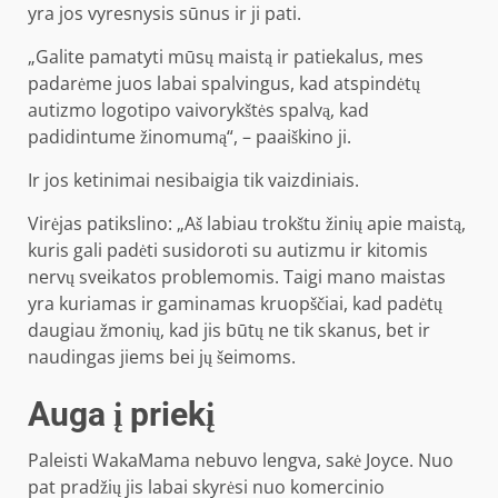
yra jos vyresnysis sūnus ir ji pati.
„Galite pamatyti mūsų maistą ir patiekalus, mes
padarėme juos labai spalvingus, kad atspindėtų
autizmo logotipo vaivorykštės spalvą, kad
padidintume žinomumą“, – paaiškino ji.
Ir jos ketinimai nesibaigia tik vaizdiniais.
Virėjas patikslino: „Aš labiau trokštu žinių apie maistą,
kuris gali padėti susidoroti su autizmu ir kitomis
nervų sveikatos problemomis. Taigi mano maistas
yra kuriamas ir gaminamas kruopščiai, kad padėtų
daugiau žmonių, kad jis būtų ne tik skanus, bet ir
naudingas jiems bei jų šeimoms.
Auga į priekį
Paleisti WakaMama nebuvo lengva, sakė Joyce. Nuo
pat pradžių jis labai skyrėsi nuo komercinio