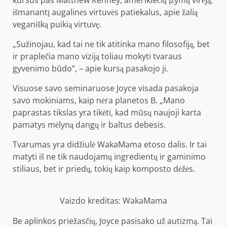
kursus pas Matthew Kenney, amerikiečių įžymų virėją,
išmanantį augalinės virtuvės patiekalus, apie žalią
veganišką puikią virtuvę.
„Sužinojau, kad tai ne tik atitinka mano filosofiją, bet
ir praplečia mano viziją toliau mokyti tvaraus
gyvenimo būdo“, – apie kursą pasakojo ji.
Visuose savo seminaruose Joyce visada pasakoja
savo mokiniams, kaip nėra planetos B. „Mano
paprastas tikslas yra tikėti, kad mūsų naujoji karta
pamatys mėlyną dangų ir baltus debesis.
Tvarumas yra didžiulė WakaMama etoso dalis. Ir tai
matyti iš ne tik naudojamų ingredientų ir gaminimo
stiliaus, bet ir priedų, tokių kaip komposto dėžės.
Vaizdo kreditas: WakaMama
Be aplinkos priežasčių, Joyce pasisako už autizmą. Tai