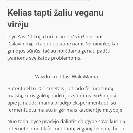
Kelias tapti žaliu veganu
virėju
Joyce'as iš tikrųjų turi pramonės inžinieriaus
išsilavinimą. Ji tapo nuolatine namų šeimininke, kai
gimė jos sūnūs, tačiau norėdama geriau padėti
įvairioms sveikatos problemoms.
Vaizdo kreditas: WakaMama
Būtent dėl ​​to 2012 metais ji atrado fermentuotą
maistą, kuris galėtų padėti jos sūnums. Sužinojusi
apie jų naudą, mama pradėjo eksperimentuoti su
fermentuotu maistu ir gėrimais kasdienėje mityboje.
Nuo tada Joyce pradėjo dalintis daugybe savo kūrinių
internete ir ne tik fermentuotų veganų receptų, bet ir