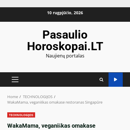
Skip
10 rugpjūčio, 2026
to
content
Pasaulio
Horoskopai.LT
Naujienų portalas
PRIMARY
MENU
Home
TECHNOLOGIJOS
WakaMama, veganiškas omakase restoranas Singapūre
TECHNOLOGIJOS
WakaMama, veganiškas omakase