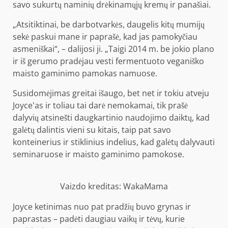
savo sukurtų naminių drėkinamųjų kremų ir panašiai.
„Atsitiktinai, be darbotvarkės, daugelis kitų mumijų
sekė paskui mane ir paprašė, kad jas pamokyčiau
asmeniškai“, – dalijosi ji. „Taigi 2014 m. be jokio plano
ir iš gerumo pradėjau vesti fermentuoto veganiško
maisto gaminimo pamokas namuose.
Susidomėjimas greitai išaugo, bet net ir tokiu atveju
Joyce'as ir toliau tai darė nemokamai, tik prašė
dalyvių atsinešti daugkartinio naudojimo daiktų, kad
galėtų dalintis vieni su kitais, taip pat savo
konteinerius ir stiklinius indelius, kad galėtų dalyvauti
seminaruose ir maisto gaminimo pamokose.
Vaizdo kreditas: WakaMama
Joyce ketinimas nuo pat pradžių buvo grynas ir
paprastas – padėti daugiau vaikų ir tėvų, kurie