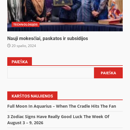
TECHNOLOGIJOS
Nauji mokesčiai, paskatos ir subsidijos
20 spalio, 2024
PAIEŠKA
PAIEŠKA
KARŠTOS NAUJIENOS
Full Moon In Aquarius – When The Cradle Hits The Fan
3 Zodiac Signs Have Really Good Luck The Week Of
August 3 – 9, 2026