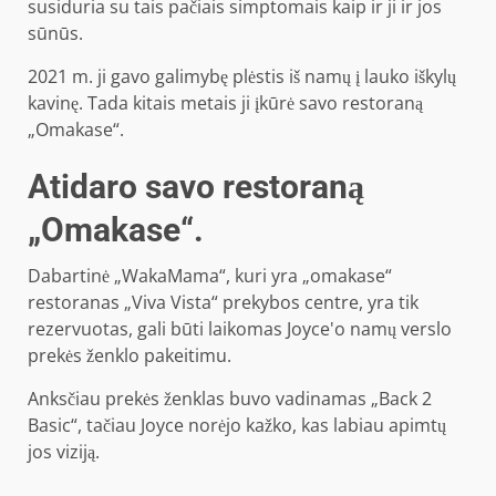
susiduria su tais pačiais simptomais kaip ir ji ir jos
sūnūs.
2021 m. ji gavo galimybę plėstis iš namų į lauko iškylų ​​
kavinę. Tada kitais metais ji įkūrė savo restoraną
„Omakase“.
Atidaro savo restoraną
„Omakase“.
Dabartinė „WakaMama“, kuri yra „omakase“
restoranas „Viva Vista“ prekybos centre, yra tik
rezervuotas, gali būti laikomas Joyce'o namų verslo
prekės ženklo pakeitimu.
Anksčiau prekės ženklas buvo vadinamas „Back 2
Basic“, tačiau Joyce norėjo kažko, kas labiau apimtų
jos viziją.