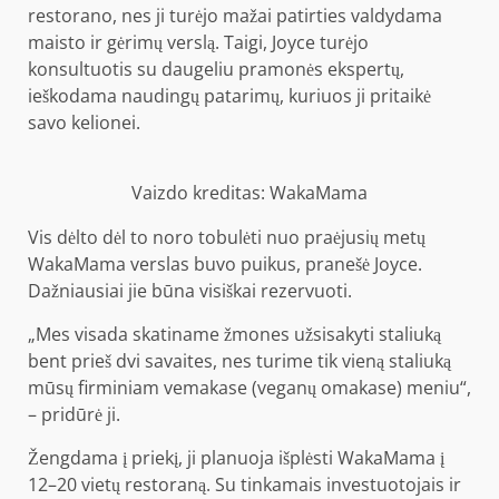
restorano, nes ji turėjo mažai patirties valdydama
maisto ir gėrimų verslą. Taigi, Joyce turėjo
konsultuotis su daugeliu pramonės ekspertų,
ieškodama naudingų patarimų, kuriuos ji pritaikė
savo kelionei.
Vaizdo kreditas: WakaMama
Vis dėlto dėl to noro tobulėti nuo praėjusių metų
WakaMama verslas buvo puikus, pranešė Joyce.
Dažniausiai jie būna visiškai rezervuoti.
„Mes visada skatiname žmones užsisakyti staliuką
bent prieš dvi savaites, nes turime tik vieną staliuką
mūsų firminiam vemakase (veganų omakase) meniu“,
– pridūrė ji.
Žengdama į priekį, ji planuoja išplėsti WakaMama į
12–20 vietų restoraną. Su tinkamais investuotojais ir