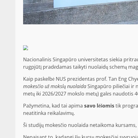
Nacionalinis Singapūro universitetas siekia pritrau
rugpjūtį pradėdamas taikyti nuolaidų schemą magi
Kaip paskelbė NUS prezidentas prof. Tan Eng Chy
mokesčio už mokslą nuolaida
Singapūro piliečiai ir
metų iki 2026/2027 mokslo metų) galės naudotis 40
Pažymėtina, kad tai apima
savo lėšomis
tik progra
neatitinka reikalavimų.
Ši studijų mokesčio nuolaida netaikoma kursams,
Nepaisant to, kadangi šių kursų mokesčiai svyruoj