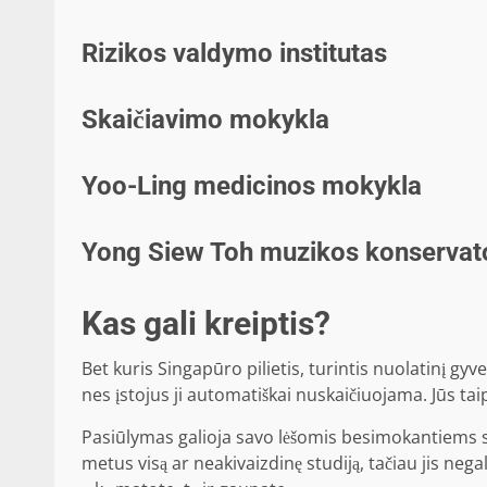
Rizikos valdymo institutas
Skaičiavimo mokykla
Yoo-Ling medicinos mokykla
Yong Siew Toh muzikos konservato
Kas gali kreiptis?
Bet kuris Singapūro pilietis, turintis nuolatinį gyven
nes įstojus ji automatiškai nuskaičiuojama. Jūs ta
Pasiūlymas galioja savo lėšomis besimokantiems 
metus visą ar neakivaizdinę studiją, tačiau jis neg