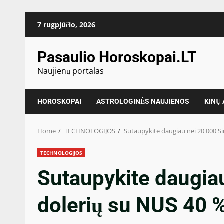
Skip
7 rugpjūčio, 2026
to
content
Pasaulio Horoskopai.LT
Naujienų portalas
HOROSKOPAI
ASTROLOGINĖS NAUJIENOS
KINŲ
Home
TECHNOLOGIJOS
Sutaupykite daugiau nei 20 000 S
TECHNOLOGIJOS
Sutaupykite daugia
dolerių su NUS 40 