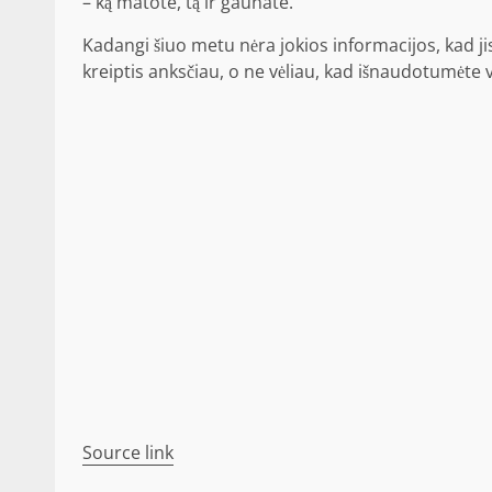
– ką matote, tą ir gaunate.
Kadangi šiuo metu nėra jokios informacijos, kad ji
kreiptis anksčiau, o ne vėliau, kad išnaudotumėte 
Source link