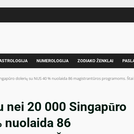
 ASTROLOGIJA
NUMEROLOGIJA
ZODIAKO ŽENKLAI
PASL
ingapūro dolerių su NUS 40 % nuolaida 86 magistrantūros programoms. Štai 
u nei 20 000 Singapūro
% nuolaida 86