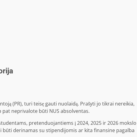
rija
toją (PR), turi teisę gauti nuolaidą. Prašyti jo tikrai nereikia,
ip pat neprivalote būti NUS absolventas.
studentams, pretenduojantiems į 2024, 2025 ir 2026 mokslo
ali būti derinamas su stipendijomis ar kita finansine pagalba