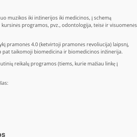
o ​​muzikos iki inžinerijos iki medicinos, į schemą
r kursinės programos, pvz., odontologija, teisė ir visuomenės
ykį pramonės 4.0 (ketvirtoji pramonės revoliucija) laipsnį,
p pat taikomoji biomedicina ir biomedicinos inžinerija.
autinių reikalų programos (tiems, kurie mažiau linkę į
šas:
os