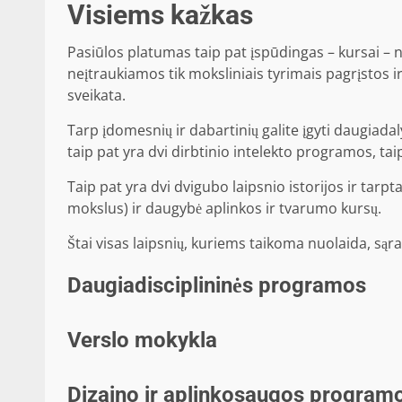
Visiems kažkas
Pasiūlos platumas taip pat įspūdingas – kursai – nu
neįtraukiamos tik moksliniais tyrimais pagrįstos i
sveikata.
Tarp įdomesnių ir dabartinių galite įgyti daugiadal
taip pat yra dvi dirbtinio intelekto programos, tai
Taip pat yra dvi dvigubo laipsnio istorijos ir tarpt
mokslus) ir daugybė aplinkos ir tvarumo kursų.
Štai visas laipsnių, kuriems taikoma nuolaida, sąra
Daugiadisciplininės programos
Verslo mokykla
Dizaino ir aplinkosaugos program