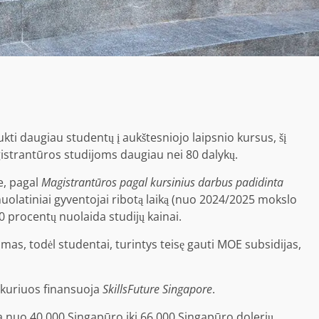
kti daugiau studentų į aukštesniojo laipsnio kursus, šį
strantūros studijoms daugiau nei 80 dalykų.
e, pagal
Magistrantūros pagal kursinius darbus padidinta
 nuolatiniai gyventojai ribotą laiką (nuo 2024/2025 mokslo
 procentų nuolaida studijų kainai.
mas, todėl studentai, turintys teisę gauti MOE subsidijas,
 kuriuos finansuoja
SkillsFuture Singapore
.
a nuo 40 000 Singapūro iki 66 000 Singapūro dolerių,