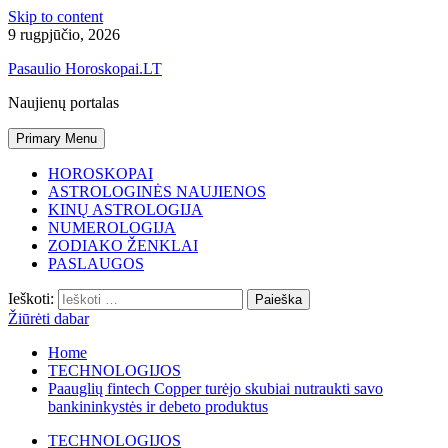
Skip to content
9 rugpjūčio, 2026
Pasaulio Horoskopai.LT
Naujienų portalas
Primary Menu
HOROSKOPAI
ASTROLOGINĖS NAUJIENOS
KINŲ ASTROLOGIJA
NUMEROLOGIJA
ZODIAKO ŽENKLAI
PASLAUGOS
Ieškoti:
Žiūrėti dabar
Home
TECHNOLOGIJOS
Paauglių fintech Copper turėjo skubiai nutraukti savo
bankininkystės ir debeto produktus
TECHNOLOGIJOS