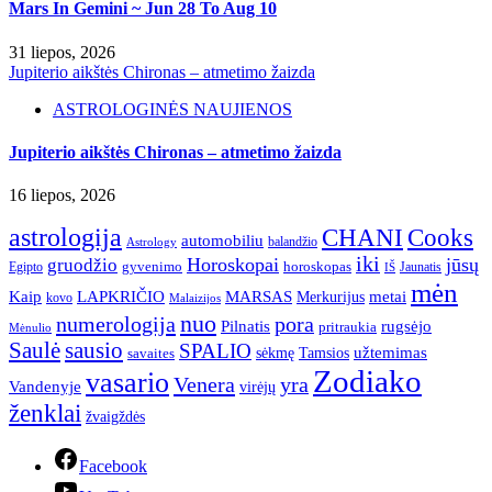
Mars In Gemini ~ Jun 28 To Aug 10
31 liepos, 2026
Jupiterio aikštės Chironas – atmetimo žaizda
ASTROLOGINĖS NAUJIENOS
Jupiterio aikštės Chironas – atmetimo žaizda
16 liepos, 2026
astrologija
CHANI
Cooks
automobiliu
balandžio
Astrology
iki
Horoskopai
jūsų
gruodžio
gyvenimo
horoskopas
Egipto
Jaunatis
IŠ
mėn
Kaip
LAPKRIČIO
MARSAS
metai
Merkurijus
kovo
Malaizijos
nuo
numerologija
pora
Pilnatis
rugsėjo
pritraukia
Mėnulio
Saulė
sausio
SPALIO
užtemimas
sėkmę
Tamsios
savaites
Zodiako
vasario
Venera
yra
Vandenyje
virėjų
ženklai
žvaigždės
Facebook