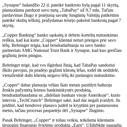
„Synapse“ balandžio 22 d. pateikė bankroto bylą pagal 11 skyrių,
planuodama parduoti savo turtą „TabaPay“ už 9,7 mln. Tačiau
pardavimas žlugo ir praėjusią savaitę Jungtinių Valstijų patikėtinis
pateikė skubų ieškinį, prašydamas teisėjo pakeisti bankrotą pagal 7
skyrių.
„Copper Banking“ banko sąskaitų ir debeto kortelių nutraukimas
reiškia, kad kai kurie „Copper“ klientai neturi prieigos prie savo
lėšų. Behringer teigia, kad bendradarbiauja su savo banko
partneriais AMG National Trust Bank ir Synapse, kad kuo greičiau
grąžintų jiems pinigus.
Behringer teigė, kad vos išgirdusi žinią, kad TabaPay sandoriui
iškilo pavojus, jis pradėjo grąžinti klientų lėšas, todėl tik nedidelė,
vienaženklė dalis klientų negavo lėšų iki paslaugos nutraukimo.
„Copper“ dabar planuoja vėliau šiais metais pasiūlyti baltuoju
ženklu pažymėtą šeimos bankininkystės produktą,
bendradarbiaudama su „dideliais bankais visoje Amerikoje“, kurio
interviu „TechCrunch“ Behringer sakė, kad dar negali įvardyti. Jis
pridūrė, kad bendrovė planavo judėti ta kryptimi per pastaruosius
metus, tačiau procesas paspartėjo dėl „Synapse“ žlugimo.
Pasak Behringer, „Copper“ ir toliau veikia, teikdama klientams
tiesioginį finansinio švietimo produktą „Earn“. Uždirbkite paauglių