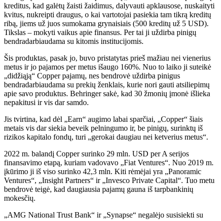
kreditus, kad galėtų žaisti žaidimus, dalyvauti apklausose, nuskaityti
kvitus, nukreipti draugus, o kai vartotojai pasiekia tam tikrą kreditų
ribą, jiems už juos sumokama grynaisiais (500 kreditų už 5 USD).
Tikslas – mokyti vaikus apie finansus. Per tai ji uždirba pinigų
bendradarbiaudama su kitomis institucijomis.
Šis produktas, pasak jo, buvo pristatytas prieš mažiau nei vienerius
metus ir jo pajamos per metus išaugo 160%. Nuo to laiko ji suteikė
„didžiąją“ Copper pajamų, nes bendrovė uždirba pinigus
bendradarbiaudama su prekių ženklais, kurie nori gauti atsiliepimų
apie savo produktus. Behringer sakė, kad 30 žmonių įmonė išlieka
nepakitusi ir vis dar samdo.
Jis tvirtina, kad dėl „Earn“ augimo labai sparčiai, „Copper“ šiais
metais vis dar siekia beveik pelningumo ir, be pinigų, surinktų iš
rizikos kapitalo fondų, turi „gerokai daugiau nei ketverius metus“.
2022 m. balandį Copper surinko 29 mln. USD per A serijos
finansavimo etapą, kuriam vadovavo „Fiat Ventures“. Nuo 2019 m.
įkūrimo ji iš viso surinko 42,3 mln. Kiti rėmėjai yra „Panoramic
Ventures“, „Insight Partners“ ir „Invesco Private Capital“. Tuo metu
bendrovė teigė, kad daugiausia pajamų gauna iš tarpbankinių
mokesčių.
„AMG National Trust Bank“ ir „Synapse“ negalėjo susisiekti su