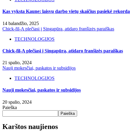
Kas vyksta Kaune: laisvų darbo vietų skaičius pasiekė rekordą
14 balandžio, 2025
Chick-fil-A plečiasi į Singapūrą, atidaro franšizės paraiškas
TECHNOLOGIJOS
Chick-fil-A plečiasi į Singapūrą, atidaro franšizės paraiškas
21 spalio, 2024
Nauji mokesčiai, paskatos ir subsidijos
TECHNOLOGIJOS
Nauji mokesčiai, paskatos ir subsidijos
20 spalio, 2024
Paieška
Paieška
Karštos naujienos