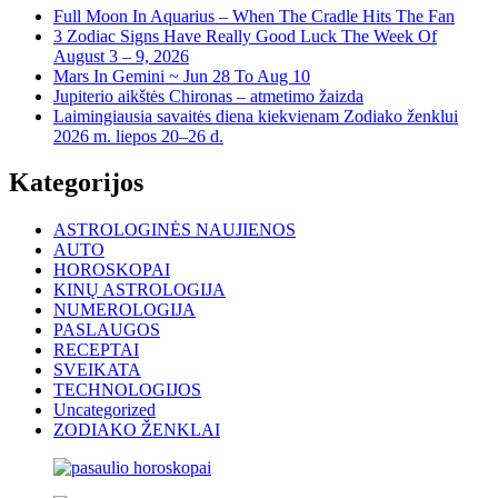
Full Moon In Aquarius – When The Cradle Hits The Fan
3 Zodiac Signs Have Really Good Luck The Week Of
August 3 – 9, 2026
Mars In Gemini ~ Jun 28 To Aug 10
Jupiterio aikštės Chironas – atmetimo žaizda
Laimingiausia savaitės diena kiekvienam Zodiako ženklui
2026 m. liepos 20–26 d.
Kategorijos
ASTROLOGINĖS NAUJIENOS
AUTO
HOROSKOPAI
KINŲ ASTROLOGIJA
NUMEROLOGIJA
PASLAUGOS
RECEPTAI
SVEIKATA
TECHNOLOGIJOS
Uncategorized
ZODIAKO ŽENKLAI