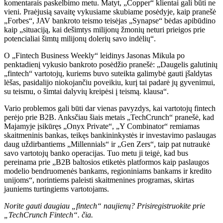
komentarais paskelbimo metu. Matyt, „Copper“ klientai gali būti ne
vieni. Praėjusią savaitę vykusiame skubiame posėdyje, kaip pranešė
„Forbes“, JAV bankroto teismo teisėjas „Synapse“ bėdas apibūdino
kaip „situaciją, kai dešimtys milijonų žmonių neturi prieigos prie
potencialiai šimtų milijonų dolerių savo indėlių“.
O „Fintech Business Weekly“ leidinys Jasonas Mikula po
penktadienį vykusio bankroto posėdžio pranešė: „Daugelis galutinių
„fintech“ vartotojų, kuriems buvo suteikta galimybė gauti įšaldytas
lėšas, pasidalijo niokojančiu poveikiu, kurį tai padarė jų gyvenimui,
su teismu, o šimtai dalyvių kreipėsi į teismą. klausa“.
Vario problemos gali būti dar vienas pavyzdys, kai vartotojų fintech
perėjo prie B2B. Anksčiau šiais metais „TechCrunch“ pranešė, kad
Majamyje įsikūręs „Onyx Private“, „Y Combinator“ remiamas
skaitmeninis bankas, teikęs bankininkystės ir investavimo paslaugas
daug uždirbantiems „Millennials“ ir „Gen Zers“, taip pat nutraukė
savo vartotojų banko operacijas. Tuo metu ji teigė, kad bus
pereinama prie „B2B baltosios etiketės platformos kaip paslaugos
modelio bendruomenės bankams, regioniniams bankams ir kredito
unijoms“, norintiems paleisti skaitmenines programas, skirtas
jauniems turtingiems vartotojams.
Norite gauti daugiau „fintech“ naujienų? Prisiregistruokite prie
„TechCrunch Fintech“.
čia
.