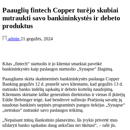
Paauglių fintech Copper turėjo skubiai
nutraukti savo bankininkystės ir debeto
produktus
admin
21 gegužės, 2024
Kitas „fintech“ startuolis ir jo klientai smarkiai paveikė
bankininkystės kaip paslaugos startuolio „Synapse“ žlugimą.
Paaugliams skirta skaitmeninės bankininkystės paslauga Copper
Banking gegužės 12 d. pranešė savo klientams, kad gegužės 13 d.
nutrauks banko indėlių sąskaitų ir debeto kortelių naudojimą.
Klientams skirtame laiške generalinis direktorius ir vienas iš įkūrėjų
Eddie Behringer teigė, kad bendrovė sužinojo Praėjusią savaitę jų
naudotas bankinės tarpinės programinės įrangos tiekėjas „Synapse“
„netrukus“ nutraukė savo paslaugos teikimą.
„Nepaisant mūsų išankstinio planavimo, šis įvykis privertė mus
uždaryti banko sąskaitas daug anksčiau nei tikėtasi“, – rašė jis.