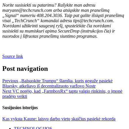
Norite susisiekti su patarimu? Rašykite man adresu
maryann@techcrunch.com
arba atsiųskite man pranešimą
„Signal“ numeriu 408.204.3036. Taip pat galite išsiųsti pranešimą
visai „TechCrunch“ komandai adresu tips@techcrunch.com.
Norėdami užtikrinti saugesnį ryšį,
spustelėkite čia norėdami
susisiekti su mumis
kuri apima SecureDrop (
instrukcijos čia
) ir
nuorodos į šifruotas pranešimų siuntimo programas.
Source link
Post navigation
Previous
„Balsuokite Trumpu“ šlamštą, kuris gegužę pasiekė
Bluesky, atkeliavo iš decentralizuoto varžovo Nostr
Next
VC norėjo, kad „FarmboxRx“ taptų valgio rinkiniu, o įmonė
pradėjo veikti
Susijusios istorijos
Kas vyksta Kaune: laisvų darbo vietų skaičius pasiekė rekordą
TECHNOLOGIJOS