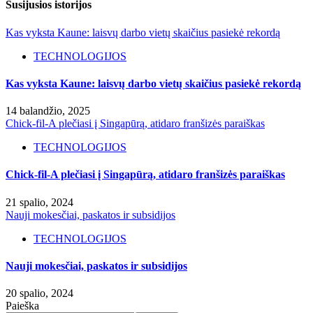
Susijusios istorijos
Kas vyksta Kaune: laisvų darbo vietų skaičius pasiekė rekordą
TECHNOLOGIJOS
Kas vyksta Kaune: laisvų darbo vietų skaičius pasiekė rekordą
14 balandžio, 2025
Chick-fil-A plečiasi į Singapūrą, atidaro franšizės paraiškas
TECHNOLOGIJOS
Chick-fil-A plečiasi į Singapūrą, atidaro franšizės paraiškas
21 spalio, 2024
Nauji mokesčiai, paskatos ir subsidijos
TECHNOLOGIJOS
Nauji mokesčiai, paskatos ir subsidijos
20 spalio, 2024
Paieška