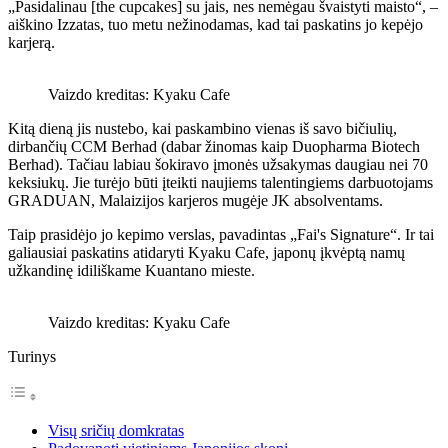
„Pasidalinau [the cupcakes] su jais, nes nemėgau švaistyti maisto“, –
aiškino Izzatas, tuo metu nežinodamas, kad tai paskatins jo kepėjo
karjerą.
Vaizdo kreditas: Kyaku Cafe
Kitą dieną jis nustebo, kai paskambino vienas iš savo bičiulių,
dirbančių CCM Berhad (dabar žinomas kaip Duopharma Biotech
Berhad). Tačiau labiau šokiravo įmonės užsakymas daugiau nei 70
keksiukų. Jie turėjo būti įteikti naujiems talentingiems darbuotojams
GRADUAN, Malaizijos karjeros mugėje JK absolventams.
Taip prasidėjo jo kepimo verslas, pavadintas „Fai's Signature“. Ir tai
galiausiai paskatins atidaryti Kyaku Cafe, japonų įkvėptą namų
užkandinę idiliškame Kuantano mieste.
Vaizdo kreditas: Kyaku Cafe
Turinys
Visų sričių domkratas