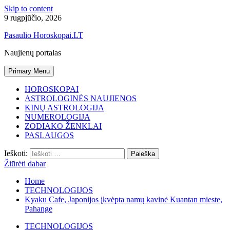
Skip to content
9 rugpjūčio, 2026
Pasaulio Horoskopai.LT
Naujienų portalas
Primary Menu
HOROSKOPAI
ASTROLOGINĖS NAUJIENOS
KINŲ ASTROLOGIJA
NUMEROLOGIJA
ZODIAKO ŽENKLAI
PASLAUGOS
Ieškoti:
Žiūrėti dabar
Home
TECHNOLOGIJOS
Kyaku Cafe, Japonijos įkvėpta namų kavinė Kuantan mieste,
Pahange
TECHNOLOGIJOS