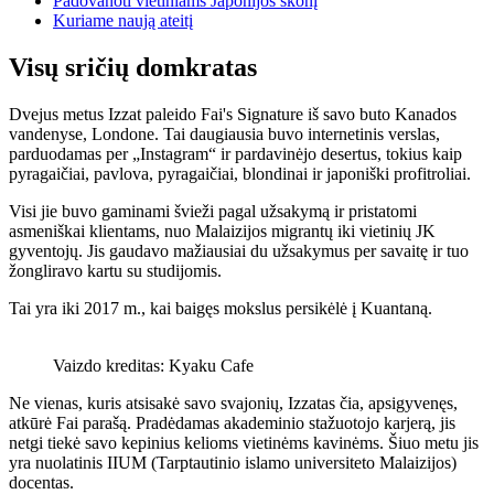
Padovanoti vietiniams Japonijos skonį
Kuriame naują ateitį
Visų sričių domkratas
Dvejus metus Izzat paleido Fai's Signature iš savo buto Kanados
vandenyse, Londone. Tai daugiausia buvo internetinis verslas,
parduodamas per „Instagram“ ir pardavinėjo desertus, tokius kaip
pyragaičiai, pavlova, pyragaičiai, blondinai ir japoniški profitroliai.
Visi jie buvo gaminami švieži pagal užsakymą ir pristatomi
asmeniškai klientams, nuo Malaizijos migrantų iki vietinių JK
gyventojų. Jis gaudavo mažiausiai du užsakymus per savaitę ir tuo
žongliravo kartu su studijomis.
Tai yra iki 2017 m., kai baigęs mokslus persikėlė į Kuantaną.
Vaizdo kreditas: Kyaku Cafe
Ne vienas, kuris atsisakė savo svajonių, Izzatas čia, apsigyvenęs,
atkūrė Fai parašą. Pradėdamas akademinio stažuotojo karjerą, jis
netgi tiekė savo kepinius kelioms vietinėms kavinėms. Šiuo metu jis
yra nuolatinis IIUM (Tarptautinio islamo universiteto Malaizijos)
docentas.