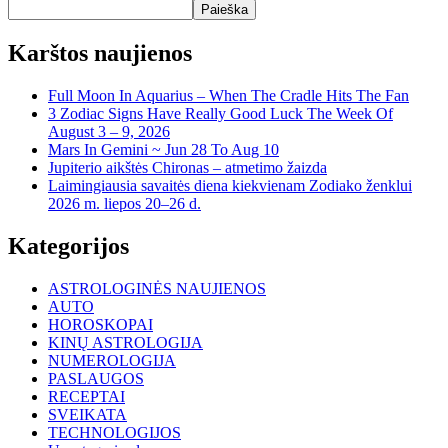
Paieška
Karštos naujienos
Full Moon In Aquarius – When The Cradle Hits The Fan
3 Zodiac Signs Have Really Good Luck The Week Of
August 3 – 9, 2026
Mars In Gemini ~ Jun 28 To Aug 10
Jupiterio aikštės Chironas – atmetimo žaizda
Laimingiausia savaitės diena kiekvienam Zodiako ženklui
2026 m. liepos 20–26 d.
Kategorijos
ASTROLOGINĖS NAUJIENOS
AUTO
HOROSKOPAI
KINŲ ASTROLOGIJA
NUMEROLOGIJA
PASLAUGOS
RECEPTAI
SVEIKATA
TECHNOLOGIJOS