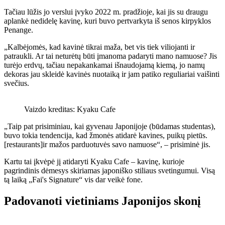
Tačiau lūžis jo verslui įvyko 2022 m. pradžioje, kai jis su draugu
aplankė nedidelę kavinę, kuri buvo pertvarkyta iš senos kirpyklos
Penange.
„Kalbėjomės, kad kavinė tikrai maža, bet vis tiek viliojanti ir
patraukli. Ar tai neturėtų būti įmanoma padaryti mano namuose? Jis
turėjo erdvų, tačiau nepakankamai išnaudojamą kiemą, jo namų
dekoras jau skleidė kavinės nuotaiką ir jam patiko reguliariai vaišinti
svečius.
Vaizdo kreditas: Kyaku Cafe
„Taip pat prisiminiau, kai gyvenau Japonijoje (būdamas studentas),
buvo tokia tendencija, kad žmonės atidarė kavines, puikų pietūs.
[restaurants]ir mažos parduotuvės savo namuose“, – prisiminė jis.
Kartu tai įkvėpė jį atidaryti Kyaku Cafe – kavinę, kurioje
pagrindinis dėmesys skiriamas japoniško stiliaus svetingumui. Visą
tą laiką „Fai's Signature“ vis dar veikė fone.
Padovanoti vietiniams Japonijos skonį