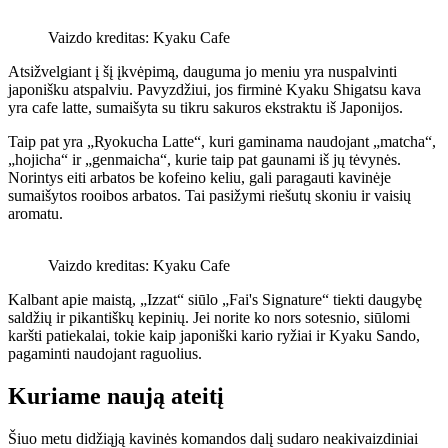
Vaizdo kreditas: Kyaku Cafe
Atsižvelgiant į šį įkvėpimą, dauguma jo meniu yra nuspalvinti
japonišku atspalviu. Pavyzdžiui, jos firminė Kyaku Shigatsu kava
yra cafe latte, sumaišyta su tikru sakuros ekstraktu iš Japonijos.
Taip pat yra „Ryokucha Latte“, kuri gaminama naudojant „matcha“,
„hojicha“ ir „genmaicha“, kurie taip pat gaunami iš jų tėvynės.
Norintys eiti arbatos be kofeino keliu, gali paragauti kavinėje
sumaišytos rooibos arbatos. Tai pasižymi riešutų skoniu ir vaisių
aromatu.
Vaizdo kreditas: Kyaku Cafe
Kalbant apie maistą, „Izzat“ siūlo „Fai's Signature“ tiekti daugybę
saldžių ir pikantiškų kepinių. Jei norite ko nors sotesnio, siūlomi
karšti patiekalai, tokie kaip japoniški kario ryžiai ir Kyaku Sando,
pagaminti naudojant raguolius.
Kuriame naują ateitį
Šiuo metu didžiąją kavinės komandos dalį sudaro neakivaizdiniai