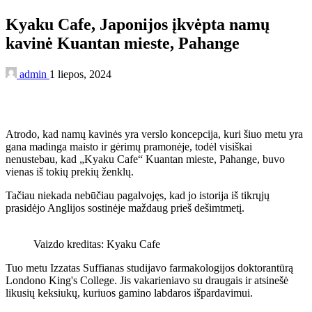
Kyaku Cafe, Japonijos įkvėpta namų
kavinė Kuantan mieste, Pahange
admin
1 liepos, 2024
Atrodo, kad namų kavinės yra verslo koncepcija, kuri šiuo metu yra
gana madinga maisto ir gėrimų pramonėje, todėl visiškai
nenustebau, kad „Kyaku Cafe“ Kuantan mieste, Pahange, buvo
vienas iš tokių prekių ženklų.
Tačiau niekada nebūčiau pagalvojęs, kad jo istorija iš tikrųjų
prasidėjo Anglijos sostinėje maždaug prieš dešimtmetį.
Vaizdo kreditas: Kyaku Cafe
Tuo metu Izzatas Suffianas studijavo farmakologijos doktorantūrą
Londono King's College. Jis vakarieniavo su draugais ir atsinešė
likusių keksiukų, kuriuos gamino labdaros išpardavimui.