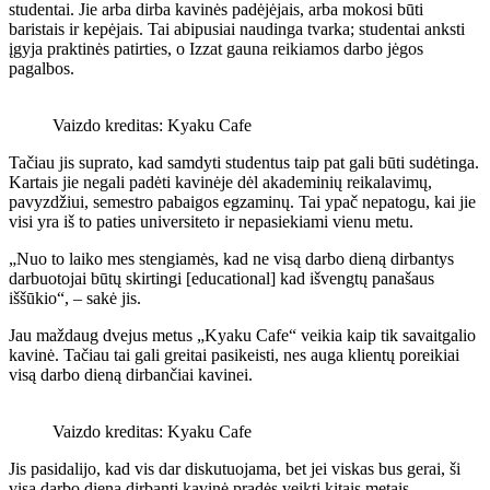
studentai. Jie arba dirba kavinės padėjėjais, arba mokosi būti
baristais ir kepėjais. Tai abipusiai naudinga tvarka; studentai anksti
įgyja praktinės patirties, o Izzat gauna reikiamos darbo jėgos
pagalbos.
Vaizdo kreditas: Kyaku Cafe
Tačiau jis suprato, kad samdyti studentus taip pat gali būti sudėtinga.
Kartais jie negali padėti kavinėje dėl akademinių reikalavimų,
pavyzdžiui, semestro pabaigos egzaminų. Tai ypač nepatogu, kai jie
visi yra iš to paties universiteto ir nepasiekiami vienu metu.
„Nuo to laiko mes stengiamės, kad ne visą darbo dieną dirbantys
darbuotojai būtų skirtingi [educational] kad išvengtų panašaus
iššūkio“, – sakė jis.
Jau maždaug dvejus metus „Kyaku Cafe“ veikia kaip tik savaitgalio
kavinė. Tačiau tai gali greitai pasikeisti, nes auga klientų poreikiai
visą darbo dieną dirbančiai kavinei.
Vaizdo kreditas: Kyaku Cafe
Jis pasidalijo, kad vis dar diskutuojama, bet jei viskas bus gerai, ši
visą darbo dieną dirbanti kavinė pradės veikti kitais metais.