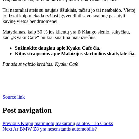
Tai natūraliai ateis su naujais iššūkiais, tačiau jo tai neatbaido. Vietoj
to, Izzat kaip niekada ryžtasi įgyvendinti savo svajonę pastatyti
kavinę vietos bendruomenei.
Matydamas, kaip 50 % jos klientų yra iš Klango slėnio, sakyčiau,
kad „Kyaku Cafe“ puikiai suartina malaiziečius.
Sužinokite daugiau apie Kyaku Cafe čia.
Kitus straipsnius apie Malaizijos startuolius skaitykite čia.
Panašaus vaizdo kreditas: Kyaku Cafe
Source link
Post navigation
Previous
Krapų marinuotų makaronų salotos – Jo Cooks
Next
Ar BMW Z8 yra nesenstantis automobilis?