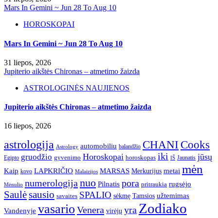
Mars In Gemini ~ Jun 28 To Aug 10
HOROSKOPAI
Mars In Gemini ~ Jun 28 To Aug 10
31 liepos, 2026
Jupiterio aikštės Chironas – atmetimo žaizda
ASTROLOGINĖS NAUJIENOS
Jupiterio aikštės Chironas – atmetimo žaizda
16 liepos, 2026
astrologija
CHANI
Cooks
automobiliu
balandžio
Astrology
iki
Horoskopai
jūsų
gruodžio
gyvenimo
horoskopas
Egipto
Jaunatis
IŠ
mėn
Kaip
LAPKRIČIO
MARSAS
metai
Merkurijus
kovo
Malaizijos
nuo
numerologija
pora
Pilnatis
rugsėjo
pritraukia
Mėnulio
Saulė
sausio
SPALIO
užtemimas
sėkmę
Tamsios
savaites
Zodiako
vasario
Venera
yra
Vandenyje
virėjų