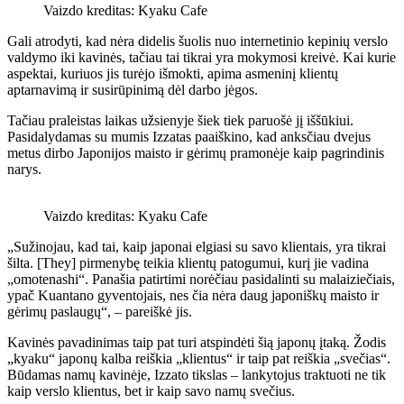
Vaizdo kreditas: Kyaku Cafe
Gali atrodyti, kad nėra didelis šuolis nuo internetinio kepinių verslo
valdymo iki kavinės, tačiau tai tikrai yra mokymosi kreivė. Kai kurie
aspektai, kuriuos jis turėjo išmokti, apima asmeninį klientų
aptarnavimą ir susirūpinimą dėl darbo jėgos.
Tačiau praleistas laikas užsienyje šiek tiek paruošė jį iššūkiui.
Pasidalydamas su mumis Izzatas paaiškino, kad anksčiau dvejus
metus dirbo Japonijos maisto ir gėrimų pramonėje kaip pagrindinis
narys.
Vaizdo kreditas: Kyaku Cafe
„Sužinojau, kad tai, kaip japonai elgiasi su savo klientais, yra tikrai
šilta. [They] pirmenybę teikia klientų patogumui, kurį jie vadina
„omotenashi“. Panašia patirtimi norėčiau pasidalinti su malaiziečiais,
ypač Kuantano gyventojais, nes čia nėra daug japoniškų maisto ir
gėrimų paslaugų“, – pareiškė jis.
Kavinės pavadinimas taip pat turi atspindėti šią japonų įtaką. Žodis
„kyaku“ japonų kalba reiškia „klientus“ ir taip pat reiškia „svečias“.
Būdamas namų kavinėje, Izzato tikslas – lankytojus traktuoti ne tik
kaip verslo klientus, bet ir kaip savo namų svečius.