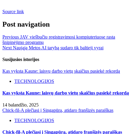
Source link
Post navigation
Previous
JAV viešbučių registravimosi kompiuteriuose rasta
šnipinėjimo programų
Next
Naująją Metos AI tarybą sudaro tik baltieji vyrai
Susijusios istorijos
Kas vyksta Kaune: laisvų darbo vietų skaičius pasiekė rekordą
TECHNOLOGIJOS
Kas vyksta Kaune: laisvų darbo vietų skaičius pasiekė rekordą
14 balandžio, 2025
Chick-fil-A plečiasi į Singapūrą, atidaro franšizės paraiškas
TECHNOLOGIJOS
Chick-fil-A plečiasi į Singapūrą, atidaro franšizės paraiškas