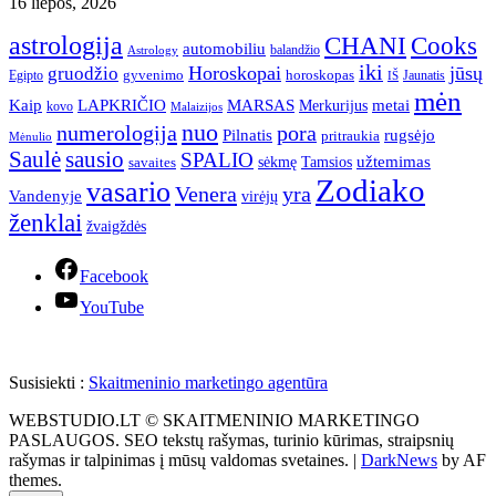
16 liepos, 2026
astrologija
CHANI
Cooks
automobiliu
balandžio
Astrology
iki
Horoskopai
jūsų
gruodžio
gyvenimo
horoskopas
Egipto
Jaunatis
IŠ
mėn
Kaip
LAPKRIČIO
MARSAS
metai
Merkurijus
kovo
Malaizijos
nuo
numerologija
pora
Pilnatis
rugsėjo
pritraukia
Mėnulio
Saulė
sausio
SPALIO
užtemimas
sėkmę
Tamsios
savaites
Zodiako
vasario
Venera
yra
Vandenyje
virėjų
ženklai
žvaigždės
Facebook
YouTube
Susisiekti :
Skaitmeninio marketingo agentūra
WEBSTUDIO.LT © SKAITMENINIO MARKETINGO
PASLAUGOS. SEO tekstų rašymas, turinio kūrimas, straipsnių
rašymas ir talpinimas į mūsų valdomas svetaines.
|
DarkNews
by AF
themes.