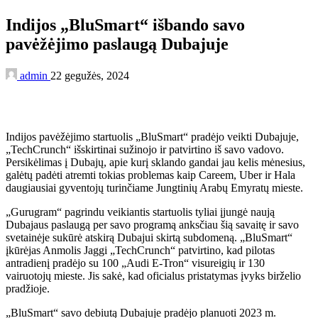
Indijos „BluSmart“ išbando savo
pavėžėjimo paslaugą Dubajuje
admin
22 gegužės, 2024
Indijos pavėžėjimo startuolis „BluSmart“ pradėjo veikti Dubajuje,
„TechCrunch“ išskirtinai sužinojo ir patvirtino iš savo vadovo.
Persikėlimas į Dubajų, apie kurį sklando gandai jau kelis mėnesius,
galėtų padėti atremti tokias problemas kaip Careem, Uber ir Hala
daugiausiai gyventojų turinčiame Jungtinių Arabų Emyratų mieste.
„Gurugram“ pagrindu veikiantis startuolis tyliai įjungė naują
Dubajaus paslaugą per savo programą anksčiau šią savaitę ir savo
svetainėje sukūrė atskirą Dubajui skirtą subdomeną. „BluSmart“
įkūrėjas Anmolis Jaggi „TechCrunch“ patvirtino, kad pilotas
antradienį pradėjo su 100 „Audi E-Tron“ visureigių ir 130
vairuotojų mieste. Jis sakė, kad oficialus pristatymas įvyks birželio
pradžioje.
„BluSmart“ savo debiutą Dubajuje pradėjo planuoti 2023 m.