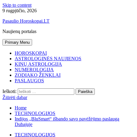
Skip to content
9 rugpjūčio, 2026
Pasaulio Horoskopai.LT
Naujienų portalas
Primary Menu
HOROSKOPAI
ASTROLOGINĖS NAUJIENOS
KINŲ ASTROLOGIJA
NUMEROLOGIJA
ZODIAKO ŽENKLAI
PASLAUGOS
Ieškoti:
Žiūrėti dabar
Home
TECHNOLOGIJOS
Indijos „BluSmart“ išbando savo pavėžėjimo paslaugą
Dubajuje
TECHNOLOGIJOS