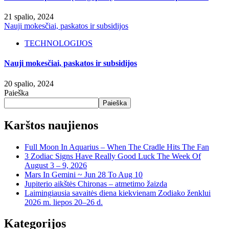
21 spalio, 2024
Nauji mokesčiai, paskatos ir subsidijos
TECHNOLOGIJOS
Nauji mokesčiai, paskatos ir subsidijos
20 spalio, 2024
Paieška
Paieška
Karštos naujienos
Full Moon In Aquarius – When The Cradle Hits The Fan
3 Zodiac Signs Have Really Good Luck The Week Of
August 3 – 9, 2026
Mars In Gemini ~ Jun 28 To Aug 10
Jupiterio aikštės Chironas – atmetimo žaizda
Laimingiausia savaitės diena kiekvienam Zodiako ženklui
2026 m. liepos 20–26 d.
Kategorijos