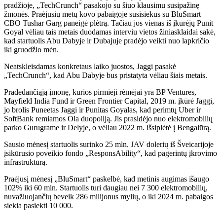
pradžioje, „TechCrunch“ pasakojo su šiuo klausimu susipažinę
žmonės. Praėjusių metų kovo pabaigoje susisiekus su BluSmart
CBO Tushar Garg paneigė plėtrą. Tačiau jos vienas iš įkūrėjų Punit
Goyal vėliau tais metais duodamas interviu vietos žiniasklaidai sakė,
kad startuolis Abu Dabyje ir Dubajuje pradėjo veikti nuo lapkričio
iki gruodžio mėn.
Neatskleisdamas konkretaus laiko juostos, Jaggi pasakė
„TechCrunch“, kad Abu Dabyje bus pristatyta vėliau šiais metais.
Pradedančiąją įmonę, kurios pirmieji rėmėjai yra BP Ventures,
Mayfield India Fund ir Green Frontier Capital, 2019 m. įkūrė Jaggi,
jo brolis Puneetas Jaggi ir Punitas Goyalas, kad perimtų Uber ir
SoftBank remiamos Ola duopoliją. Jis prasidėjo nuo elektromobilių
parko Gurugrame ir Delyje, o vėliau 2022 m. išsiplėtė į Bengalūrą.
Sausio mėnesį startuolis surinko 25 mln. JAV dolerių iš Šveicarijoje
įsikūrusio poveikio fondo „ResponsAbility“, kad pagerintų įkrovimo
infrastruktūrą.
Praėjusį mėnesį „BluSmart“ paskelbė, kad metinis augimas išaugo
102% iki 60 mln. Startuolis turi daugiau nei 7 300 elektromobilių,
nuvažiuojančių beveik 286 milijonus mylių, o iki 2024 m. pabaigos
siekia pasiekti 10 000.