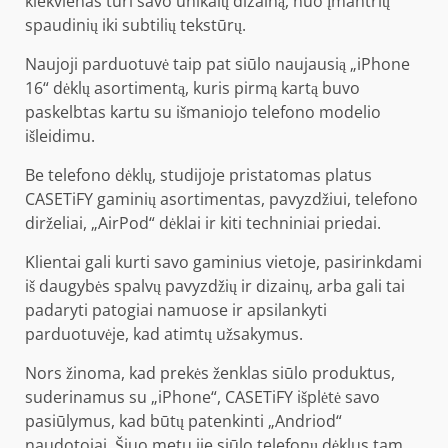
kiekvienas turi savo unikalų dizainą, nuo įmantrių
spaudinių iki subtilių tekstūrų.
Naujoji parduotuvė taip pat siūlo naujausią „iPhone
16“ dėklų asortimentą, kuris pirmą kartą buvo
paskelbtas kartu su išmaniojo telefono modelio
išleidimu.
Be telefono dėklų, studijoje pristatomas platus
CASETiFY gaminių asortimentas, pavyzdžiui, telefono
dirželiai, „AirPod“ dėklai ir kiti techniniai priedai.
Klientai gali kurti savo gaminius vietoje, pasirinkdami
iš daugybės spalvų pavyzdžių ir dizainų, arba gali tai
padaryti patogiai namuose ir apsilankyti
parduotuvėje, kad atimtų užsakymus.
Nors žinoma, kad prekės ženklas siūlo produktus,
suderinamus su „iPhone“, CASETiFY išplėtė savo
pasiūlymus, kad būtų patenkinti „Andriod“
naudotojai. Šiuo metu jie siūlo telefonų dėklus tam