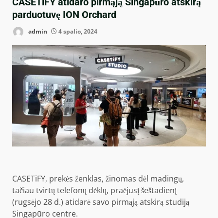
CASETiFY atidaro pirmąją Singapūro atskirą
parduotuvę ION Orchard
admin
4 spalio, 2024
CASETiFY, prekės ženklas, žinomas dėl madingų,
tačiau tvirtų telefonų dėklų, praėjusį šeštadienį
(rugsėjo 28 d.) atidarė savo pirmąją atskirą studiją
Singapūro centre.