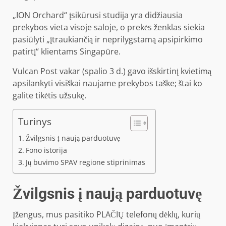
„ION Orchard“ įsikūrusi studija yra didžiausia
prekybos vieta visoje saloje, o prekės ženklas siekia
pasiūlyti „įtraukiančią ir neprilygstamą apsipirkimo
patirtį“ klientams Singapūre.
Vulcan Post vakar (spalio 3 d.) gavo išskirtinį kvietimą
apsilankyti visiškai naujame prekybos taške; štai ko
galite tikėtis užsukę.
Turinys
Žvilgsnis į naują parduotuvę
Fono istorija
Jų buvimo SPAV regione stiprinimas
Žvilgsnis į naują parduotuvę
Įžengus, mus pasitiko PLAČIŲ telefonų dėklų, kurių