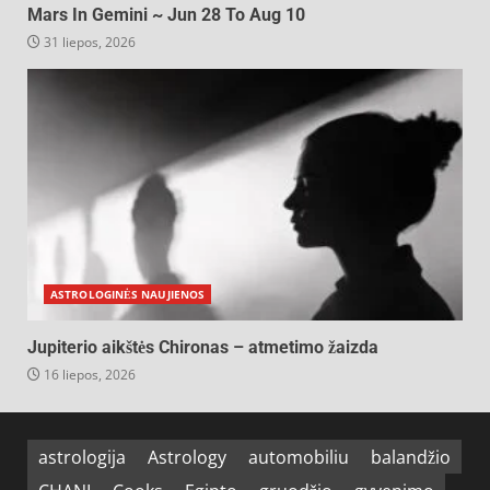
Mars In Gemini ~ Jun 28 To Aug 10
31 liepos, 2026
ASTROLOGINĖS NAUJIENOS
Jupiterio aikštės Chironas – atmetimo žaizda
16 liepos, 2026
astrologija
Astrology
automobiliu
balandžio