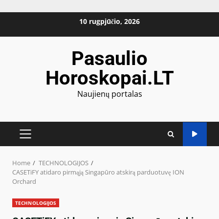
Skip
10 rugpjūčio, 2026
to
content
Pasaulio
Horoskopai.LT
Naujienų portalas
PRIMARY
MENU
Home
TECHNOLOGIJOS
CASETiFY atidaro pirmąją Singapūro atskirą parduotuvę ION
Orchard
TECHNOLOGIJOS