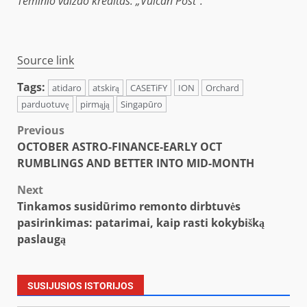
Teminio vaizdo kreditas: „Vulcan Post“.
Source link
Tags:
atidaro
atskirą
CASETiFY
ION
Orchard
parduotuvę
pirmąją
Singapūro
Post
Previous
OCTOBER ASTRO-FINANCE-EARLY OCT
navigation
RUMBLINGS AND BETTER INTO MID-MONTH
Next
Tinkamos susidūrimo remonto dirbtuvės
pasirinkimas: patarimai, kaip rasti kokybišką
paslaugą
SUSIJUSIOS ISTORIJOS