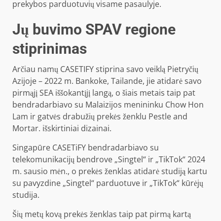
prekybos parduotuvių visame pasaulyje.
Jų buvimo SPAV regione
stiprinimas
Arčiau namų CASETIFY stiprina savo veiklą Pietryčių
Azijoje – 2022 m. Bankoke, Tailande, jie atidarė savo
pirmąjį SEA iššokantįjį langą, o šiais metais taip pat
bendradarbiavo su Malaizijos menininku Chow Hon
Lam ir gatvės drabužių prekės ženklu Pestle and
Mortar. išskirtiniai dizainai.
Singapūre CASETiFY bendradarbiavo su
telekomunikacijų bendrove „Singtel“ ir „TikTok“ 2024
m. sausio mėn., o prekės ženklas atidarė studiją kartu
su pavyzdine „Singtel“ parduotuve ir „TikTok“ kūrėjų
studija.
Šių metų kovą prekės ženklas taip pat pirmą kartą