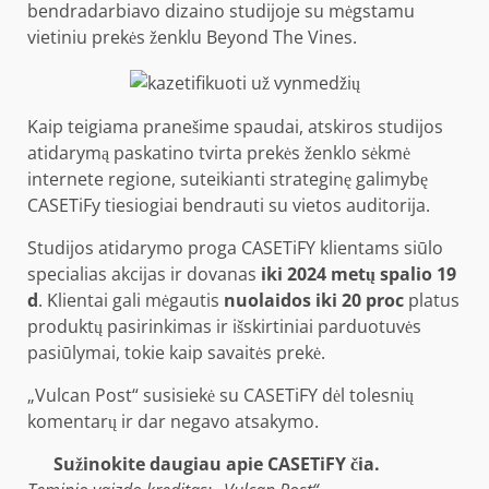
bendradarbiavo dizaino studijoje su mėgstamu
vietiniu prekės ženklu Beyond The Vines.
Kaip teigiama pranešime spaudai, atskiros studijos
atidarymą paskatino tvirta prekės ženklo sėkmė
internete regione, suteikianti strateginę galimybę
CASETiFy tiesiogiai bendrauti su vietos auditorija.
Studijos atidarymo proga CASETiFY klientams siūlo
specialias akcijas ir dovanas
iki 2024 metų spalio 19
d
. Klientai gali mėgautis
nuolaidos iki 20 proc
platus
produktų pasirinkimas ir išskirtiniai parduotuvės
pasiūlymai, tokie kaip savaitės prekė.
„Vulcan Post“ susisiekė su CASETiFY dėl tolesnių
komentarų ir dar negavo atsakymo.
Sužinokite daugiau apie CASETiFY čia.