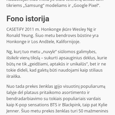
tikriems „Samsung“ modeliams ir „Google Pixel“.
Fono istorija
CASETiFY 2011 m. Honkonge įkūrė Wesley Ng ir
Ronald Yeung. Šiuo metu bendrovės būstinė yra
Honkonge ir Los Andžele, Kalifornijoje.
Ng, kurį tuo metu „nuvylė“ siūlomos galimybės,
išsikėlė vieną tikslą – sukurti apsauginius dėklus, kurie
būtų ne tik „geidžiami, aptakūs ir unikalūs“, bet ir ne
tokie dideli, kad galėtų būti naudojami kaip stiliaus
išraiška.
Nuo tada prekės ženklas įgijo visuotinį populiarumą
šalyje dėl plataus pritaikomo asortimento ir
bendradarbiavimo su tokiais populiariais vardais
kaip K-pop sensations BTS ir Blackpink, taip pat Kylie
Jenner. Šiuo metu prekės ženklas turi 50 mažmeninės