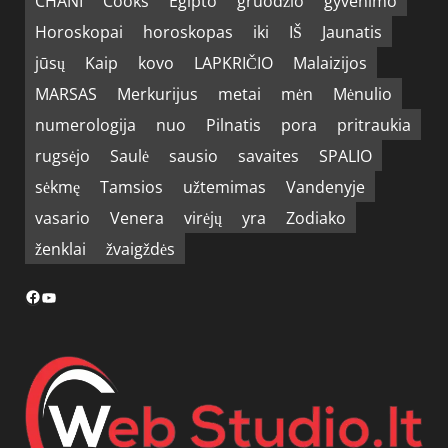
CHANI
Cooks
Egipto
gruodžio
gyvenimo
Horoskopai
horoskopas
iki
IŠ
Jaunatis
jūsų
Kaip
kovo
LAPKRIČIO
Malaizijos
MARSAS
Merkurijus
metai
mėn
Mėnulio
numerologija
nuo
Pilnatis
pora
pritraukia
rugsėjo
Saulė
sausio
savaites
SPALIO
sėkmę
Tamsios
užtemimas
Vandenyje
vasario
Venera
virėjų
yra
Zodiako
ženklai
žvaigždės
Facebook
YouTube