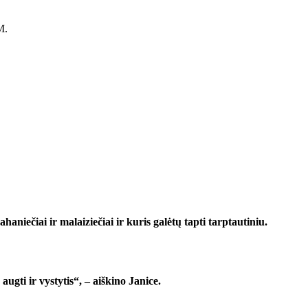
M.
haniečiai ir malaiziečiai ir kuris galėtų tapti tarptautiniu.
ugti ir vystytis“, – aiškino Janice.