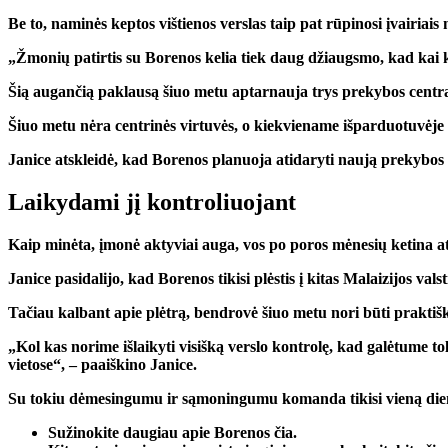
Be to, naminės keptos vištienos verslas taip pat rūpinosi įvairia
„Žmonių patirtis su Borenos kelia tiek daug džiaugsmo, kad kai 
Šią augančią paklausą šiuo metu aptarnauja trys prekybos centra
Šiuo metu nėra centrinės virtuvės, o kiekviename išparduotuvėje į
Janice atskleidė, kad Borenos planuoja atidaryti naują prekybos
Laikydami jį kontroliuojant
Kaip minėta, įmonė aktyviai auga, vos po poros mėnesių ketina at
Janice pasidalijo, kad Borenos tikisi plėstis į kitas Malaizijos valst
Tačiau kalbant apie plėtrą, bendrovė šiuo metu nori būti praktiška
„Kol kas norime išlaikyti visišką verslo kontrolę, kad galėtume t
vietose“, – paaiškino Janice.
Su tokiu dėmesingumu ir sąmoningumu komanda tikisi vieną dieną 
Sužinokite daugiau apie Borenos čia.