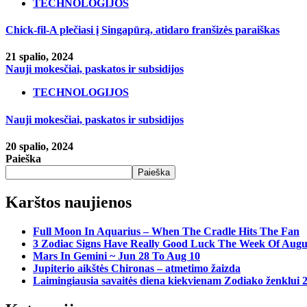
TECHNOLOGIJOS
Chick-fil-A plečiasi į Singapūrą, atidaro franšizės paraiškas
21 spalio, 2024
Nauji mokesčiai, paskatos ir subsidijos
TECHNOLOGIJOS
Nauji mokesčiai, paskatos ir subsidijos
20 spalio, 2024
Paieška
Paieška
Karštos naujienos
Full Moon In Aquarius – When The Cradle Hits The Fan
3 Zodiac Signs Have Really Good Luck The Week Of Augus
Mars In Gemini ~ Jun 28 To Aug 10
Jupiterio aikštės Chironas – atmetimo žaizda
Laimingiausia savaitės diena kiekvienam Zodiako ženklui 2