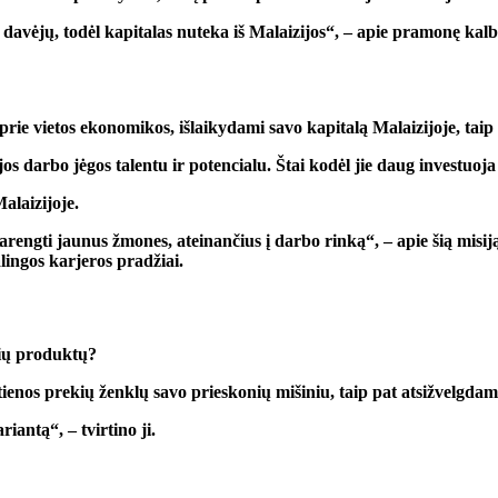
davėjų, todėl kapitalas nuteka iš Malaizijos“, – apie pramonę kalbė
rie vietos ekonomikos, išlaikydami savo kapitalą Malaizijoje, taip 
os darbo jėgos talentu ir potencialu. Štai kodėl jie daug investuo
Malaizijoje.
rengti jaunus žmones, ateinančius į darbo rinką“, – apie šią misij
lingos karjeros pradžiai.
čių produktų?
ištienos prekių ženklų savo prieskonių mišiniu, taip pat atsižvelgda
iantą“, – tvirtino ji.