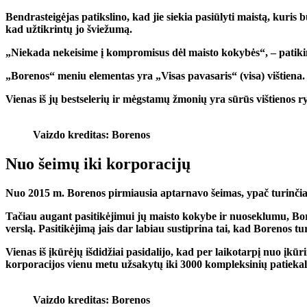
Bendrasteigėjas patikslino, kad jie siekia pasiūlyti maistą, kuris 
kad užtikrintų jo šviežumą.
„Niekada nekeisime į kompromisus dėl maisto kokybės“, – patikino 
„Borenos“ meniu elementas yra „Visas pavasaris“ (visa) vištiena. K
Vienas iš jų bestselerių ir mėgstamų žmonių yra sūrūs vištienos ry
Vaizdo kreditas: Borenos
Nuo šeimų iki korporacijų
Nuo 2015 m. Borenos pirmiausia aptarnavo šeimas, ypač turinči
Tačiau augant pasitikėjimui jų maisto kokybe ir nuoseklumu, Bore
verslą. Pasitikėjimą jais dar labiau sustiprina tai, kad Borenos turi
Vienas iš įkūrėjų išdidžiai pasidalijo, kad per laikotarpį nuo įk
korporacijos vienu metu užsakytų iki 3000 kompleksinių patiekal
Vaizdo kreditas: Borenos