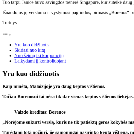
Tuo tarpu Janice buvo saviugdos trenerė Singapūre, kur suteikė daug
Išnaudojus jų verslumo ir vystymosi pagrindus, pirmasis „Borenos“ pa
Turinys
Yra kuo didžiuotis
Skiriasi nuo kitų
Nuo šeimų iki korporacijų
Laikydami jį kontroliuojant
Yra kuo didžiuotis
Kaip minėta, Malaizijoje yra daug keptos vištienos.
Tačiau Borenosui tai nėra tik dar vienas keptos vištienos tiekėjas.
Vaizdo kreditas: Borenos
„Norėjome sukurti verslą, kuris ne tik patiektų geros kokybės mais
Turėdami tokį požiūrį, jie sąmoningai pasirinko keptą vištieną, ne