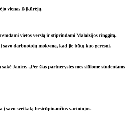
jo vienas iš įkūrėjų.
remdami vietos verslą ir stiprindami Malaizijos ringgitą.
ja į savo darbuotojų mokymą, kad jie būtų kuo geresni.
ą sakė Janice. „Per šias partnerystes mes siūlome studentams
ma į savo sveikatą besirūpinančius vartotojus.