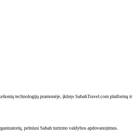
 kelionių technologijų pramonėje, įkūręs SabahTravel.com platformą ir
rganizatorių, pelniusi Sabah turizmo valdybos apdovanojimus.