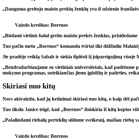
„Dauguma greitojo maisto prekių ženklų yra iš užsienio franšizės 
Vaizdo kreditas: Borenos
„Būdami vietinis halal greito maisto prekės ženklas, prisidedame p
Tuo pačiu metu „Borenos“ komanda tvirtai tiki didžiuliu Malaizij
Jie pradėjo veiklą Sabah ir siekia išplėsti šį įsipareigojimą visoje 
„Bendradarbiaujame su vietiniais universitetais, kad padėtume pa
mokymo programas, suteikiančias jiems įgūdžių ir patirties, reika
Skiriasi nuo kitų
Nors akivaizdu, kad jų ketinimai skiriasi nuo kitų, o kaip dėl pa
Tuo tikslu Janice teigė, kad „Borenos“ išsiskiria iš kitų keptos v
„Pašalindami riebalų perteklių siūlome sveikesnį, mažiau riebų var
Vaizdo kreditas: Borenos