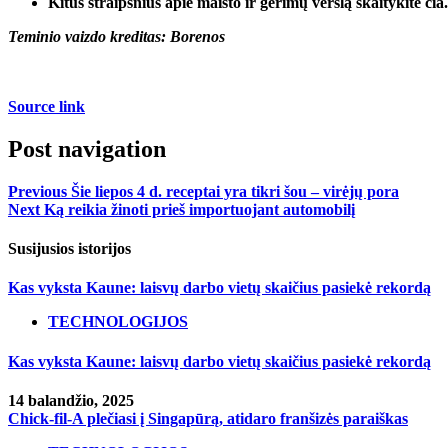
Kitus straipsnius apie maisto ir gėrimų verslą skaitykite čia.
Teminio vaizdo kreditas: Borenos
Source link
Post navigation
Previous
Šie liepos 4 d. receptai yra tikri šou – virėjų pora
Next
Ką reikia žinoti prieš importuojant automobilį
Susijusios istorijos
Kas vyksta Kaune: laisvų darbo vietų skaičius pasiekė rekordą
TECHNOLOGIJOS
Kas vyksta Kaune: laisvų darbo vietų skaičius pasiekė rekordą
14 balandžio, 2025
Chick-fil-A plečiasi į Singapūrą, atidaro franšizės paraiškas