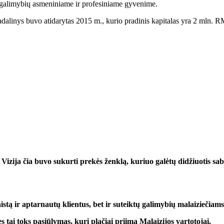
 galimybių asmeniniame ir profesiniame gyvenime.
dalinys buvo atidarytas 2015 m., kurio pradinis kapitalas yra 2 mln. R
 Vizija čia buvo sukurti prekės ženklą, kuriuo galėtų didžiuotis saba
tą ir aptarnautų klientus, bet ir suteiktų galimybių malaiziečiams a
s tai toks pasiūlymas, kurį plačiai priima Malaizijos vartotojai.