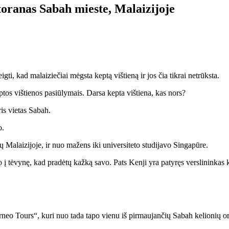
storanas Sabah mieste, Malaizijoje
i, kad malaiziečiai mėgsta keptą vištieną ir jos čia tikrai netrūksta.
tos vištienos pasiūlymais. Darsa kepta vištiena, kas nors?
ris vietas Sabah.
o.
ų Malaizijoje, ir nuo mažens iki universiteto studijavo Singapūre.
 į tėvynę, kad pradėtų kažką savo. Pats Kenji yra patyręs verslininkas
neo Tours“, kuri nuo tada tapo vienu iš pirmaujančių Sabah kelionių o