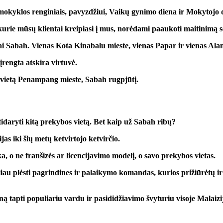
is mokyklos renginiais, pavyzdžiui, Vaikų gynimo diena ir Mokytojo 
kurie mūsų klientai kreipiasi į mus, norėdami paaukoti maitinimą
i Sabah. Vienas Kota Kinabalu mieste, vienas Papar ir vienas Ala
rengta atskira virtuvė.
 vietą Penampang mieste, Sabah rugpjūtį.
idaryti kitą prekybos vietą. Bet kaip už Sabah ribų?
ijas iki šių metų ketvirtojo ketvirčio.
, o ne franšizės ar licencijavimo modelį, o savo prekybos vietas.
oliau plėsti pagrindines ir palaikymo komandas, kurios prižiūrėtų 
tapti populiariu vardu ir pasididžiavimo švyturiu visoje Malaizij