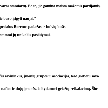
ų švaros standartų. Be to, jie gamina maistą mažomis partijomis,
e buvo įsigyti naujai.”
specialus Borenos padažas ir bulvių košė.
istatomi jų unikalūs pasiūlymai.
ių savininkus, įmonių grupes ir asociacijas, kad globotų savo
 naftos ir dujų įmonės, laikydamosi griežtų reikalavimų. Šios