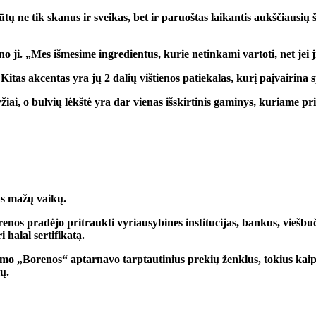
būtų ne tik skanus ir sveikas, bet ir paruoštas laikantis aukščiausi
ji. „Mes išmesime ingredientus, kurie netinkami vartoti, net jei ji
itas akcentas yra jų 2 dalių vištienos patiekalas, kurį paįvairina 
žiai, o bulvių lėkštė yra dar vienas išskirtinis gaminys, kuriame pr
as mažų vaikų.
nos pradėjo pritraukti vyriausybines institucijas, bankus, viešbuč
 halal sertifikatą.
ūrimo „Borenos“ aptarnavo tarptautinius prekių ženklus, tokius kaip
ų.