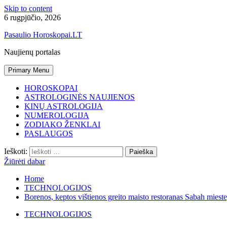
Skip to content
6 rugpjūčio, 2026
Pasaulio Horoskopai.LT
Naujienų portalas
Primary Menu
HOROSKOPAI
ASTROLOGINĖS NAUJIENOS
KINŲ ASTROLOGIJA
NUMEROLOGIJA
ZODIAKO ŽENKLAI
PASLAUGOS
Ieškoti:
Žiūrėti dabar
Home
TECHNOLOGIJOS
Borenos, keptos vištienos greito maisto restoranas Sabah mieste
TECHNOLOGIJOS