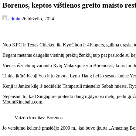
Borenos, keptos vištienos greito maisto re
admin
26 birželio, 2024
Nuo KFC ir Texas Chicken iki KyoChon ir 4Fingers, galima drąsiai teigt
Bėgant metams daugelis vietinių prekių ženklų taip pat pasirodė su kep
Vienas iš vietinių variantų Rytų Malaizijoje yra Borenosas, kuris turi t
Tinklą įkūrė Kenji Yeo ir jo žmona Lynn Tiang bei jo sesuo Janice Ye
Kenji ir Janice kilę iš nedidelio Tamparuli miestelio Sabah mieste, Ryt
Nepaisant to, kad Singapūre praleido daug ugdymosi metų, jiedu grįžo
MountKinabalu.com.
Vaizdo kreditas: Borenos
Jo verslumo kelionė prasidėjo 2009 m., kai buvo įkurta „Amazing Bor