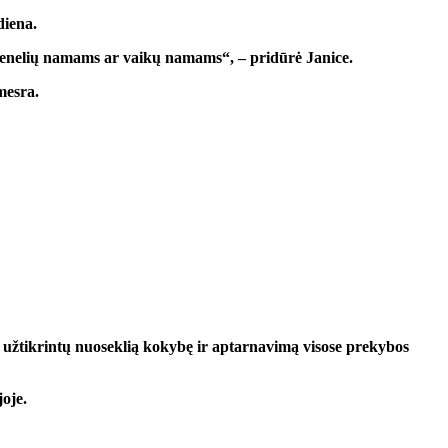
diena.
 senelių namams ar vaikų namams“, – pridūrė Janice.
mesra.
ir užtikrintų nuoseklią kokybę ir aptarnavimą visose prekybos
oje.