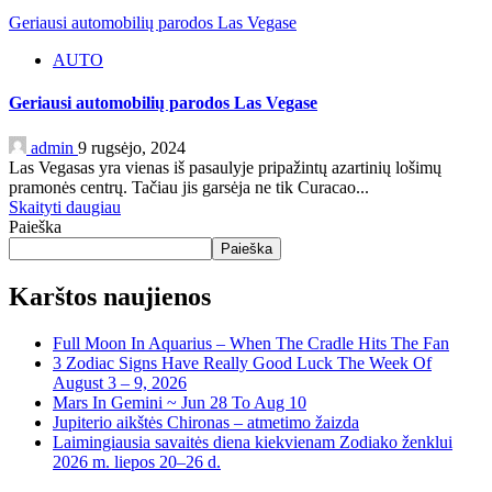
Geriausi automobilių parodos Las Vegase
AUTO
Geriausi automobilių parodos Las Vegase
admin
9 rugsėjo, 2024
Las Vegasas yra vienas iš pasaulyje pripažintų azartinių lošimų
pramonės centrų. Tačiau jis garsėja ne tik Curacao...
Skaityti daugiau
Paieška
Paieška
Karštos naujienos
Full Moon In Aquarius – When The Cradle Hits The Fan
3 Zodiac Signs Have Really Good Luck The Week Of
August 3 – 9, 2026
Mars In Gemini ~ Jun 28 To Aug 10
Jupiterio aikštės Chironas – atmetimo žaizda
Laimingiausia savaitės diena kiekvienam Zodiako ženklui
2026 m. liepos 20–26 d.