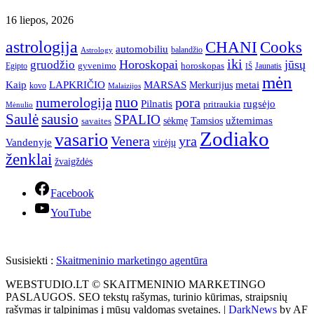
16 liepos, 2026
astrologija
CHANI
Cooks
automobiliu
balandžio
Astrology
iki
Horoskopai
jūsų
gruodžio
gyvenimo
horoskopas
Egipto
Jaunatis
IŠ
mėn
Kaip
LAPKRIČIO
MARSAS
metai
Merkurijus
kovo
Malaizijos
nuo
numerologija
pora
Pilnatis
rugsėjo
pritraukia
Mėnulio
Saulė
sausio
SPALIO
užtemimas
sėkmę
Tamsios
savaites
Zodiako
vasario
Venera
yra
Vandenyje
virėjų
ženklai
žvaigždės
Facebook
YouTube
Susisiekti :
Skaitmeninio marketingo agentūra
WEBSTUDIO.LT © SKAITMENINIO MARKETINGO
PASLAUGOS. SEO tekstų rašymas, turinio kūrimas, straipsnių
rašymas ir talpinimas į mūsų valdomas svetaines.
|
DarkNews
by AF