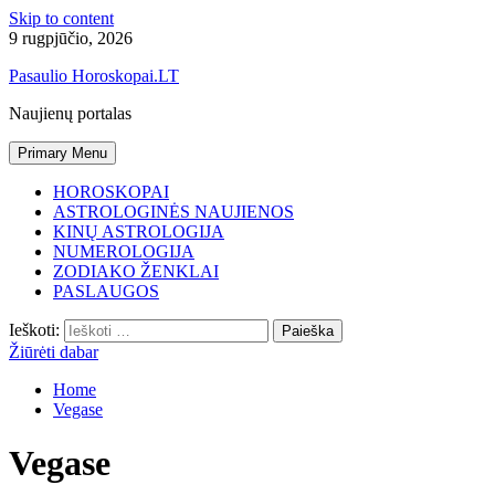
Skip to content
9 rugpjūčio, 2026
Pasaulio Horoskopai.LT
Naujienų portalas
Primary Menu
HOROSKOPAI
ASTROLOGINĖS NAUJIENOS
KINŲ ASTROLOGIJA
NUMEROLOGIJA
ZODIAKO ŽENKLAI
PASLAUGOS
Ieškoti:
Žiūrėti dabar
Home
Vegase
Vegase