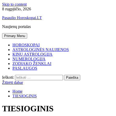
Skip to content
8 rugpjūčio, 2026
Pasaulio Horoskopai.LT
Naujienų portalas
Primary Menu
HOROSKOPAI
ASTROLOGINĖS NAUJIENOS
KINŲ ASTROLOGIJA
NUMEROLOGIJA
ZODIAKO ŽENKLAI
PASLAUGOS
Ieškoti:
Žiūrėti dabar
Home
TIESIOGINIS
TIESIOGINIS