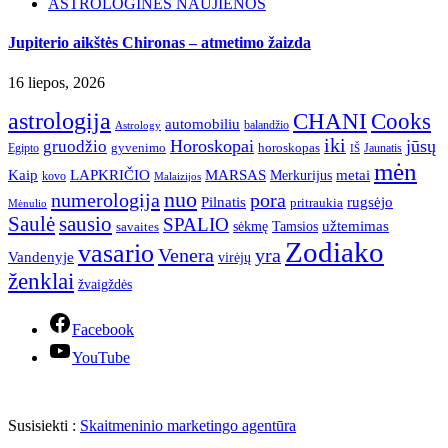
ASTROLOGINĖS NAUJIENOS
Jupiterio aikštės Chironas – atmetimo žaizda
16 liepos, 2026
astrologija
CHANI
Cooks
automobiliu
balandžio
Astrology
iki
Horoskopai
jūsų
gruodžio
gyvenimo
horoskopas
Egipto
Jaunatis
IŠ
mėn
Kaip
LAPKRIČIO
MARSAS
metai
Merkurijus
kovo
Malaizijos
nuo
numerologija
pora
Pilnatis
rugsėjo
pritraukia
Mėnulio
Saulė
sausio
SPALIO
užtemimas
sėkmę
Tamsios
savaites
Zodiako
vasario
Venera
yra
Vandenyje
virėjų
ženklai
žvaigždės
Facebook
YouTube
Susisiekti :
Skaitmeninio marketingo agentūra