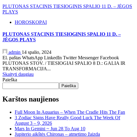
PLUTONAS STACINIS TIESIOGINIS SPALIO 11 D. – JĖGOS
PLAYS
HOROSKOPAI
PLUTONAS STACINIS TIESIOGINIS SPALIO 11 D. –
JĖGOS PLAYS
admin
14 spalio, 2024
El. paštas WhatsApp LinkedIn Twitter Messenger Facebook
PLUTONAS STOV. / TIESIOGIAI SPALIO 8 D.: GALIA IR
TRANSFORMACIJA...
Skaityti daugiau
Paieška
Paieška
Karštos naujienos
Full Moon In Aquarius – When The Cradle Hits The Fan
3 Zodiac Signs Have Really Good Luck The Week Of
August 3 – 9, 2026
Mars In Gemini ~ Jun 28 To Aug 10
Jupiterio aikštės Chironas – atmetimo žaizda