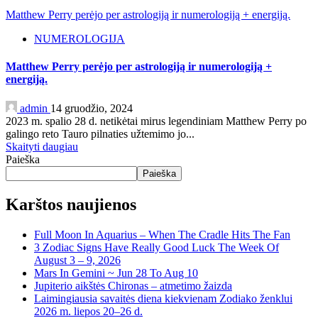
Matthew Perry perėjo per astrologiją ir numerologiją + energiją.
NUMEROLOGIJA
Matthew Perry perėjo per astrologiją ir numerologiją +
energiją.
admin
14 gruodžio, 2024
2023 m. spalio 28 d. netikėtai mirus legendiniam Matthew Perry po
galingo reto Tauro pilnaties užtemimo jo...
Skaityti daugiau
Paieška
Paieška
Karštos naujienos
Full Moon In Aquarius – When The Cradle Hits The Fan
3 Zodiac Signs Have Really Good Luck The Week Of
August 3 – 9, 2026
Mars In Gemini ~ Jun 28 To Aug 10
Jupiterio aikštės Chironas – atmetimo žaizda
Laimingiausia savaitės diena kiekvienam Zodiako ženklui
2026 m. liepos 20–26 d.