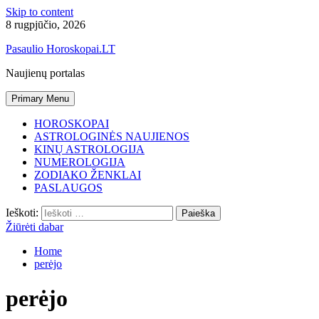
Skip to content
8 rugpjūčio, 2026
Pasaulio Horoskopai.LT
Naujienų portalas
Primary Menu
HOROSKOPAI
ASTROLOGINĖS NAUJIENOS
KINŲ ASTROLOGIJA
NUMEROLOGIJA
ZODIAKO ŽENKLAI
PASLAUGOS
Ieškoti:
Žiūrėti dabar
Home
perėjo
perėjo