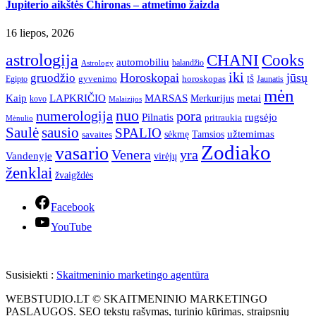
Jupiterio aikštės Chironas – atmetimo žaizda
16 liepos, 2026
astrologija
CHANI
Cooks
automobiliu
balandžio
Astrology
iki
Horoskopai
jūsų
gruodžio
gyvenimo
horoskopas
Egipto
Jaunatis
IŠ
mėn
Kaip
LAPKRIČIO
MARSAS
metai
Merkurijus
kovo
Malaizijos
nuo
numerologija
pora
Pilnatis
rugsėjo
pritraukia
Mėnulio
Saulė
sausio
SPALIO
užtemimas
sėkmę
Tamsios
savaites
Zodiako
vasario
Venera
yra
Vandenyje
virėjų
ženklai
žvaigždės
Facebook
YouTube
Susisiekti :
Skaitmeninio marketingo agentūra
WEBSTUDIO.LT © SKAITMENINIO MARKETINGO
PASLAUGOS. SEO tekstų rašymas, turinio kūrimas, straipsnių