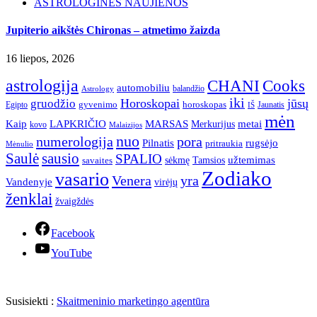
ASTROLOGINĖS NAUJIENOS
Jupiterio aikštės Chironas – atmetimo žaizda
16 liepos, 2026
astrologija
CHANI
Cooks
automobiliu
balandžio
Astrology
iki
Horoskopai
jūsų
gruodžio
gyvenimo
horoskopas
Egipto
Jaunatis
IŠ
mėn
Kaip
LAPKRIČIO
MARSAS
metai
Merkurijus
kovo
Malaizijos
nuo
numerologija
pora
Pilnatis
rugsėjo
pritraukia
Mėnulio
Saulė
sausio
SPALIO
užtemimas
sėkmę
Tamsios
savaites
Zodiako
vasario
Venera
yra
Vandenyje
virėjų
ženklai
žvaigždės
Facebook
YouTube
Susisiekti :
Skaitmeninio marketingo agentūra