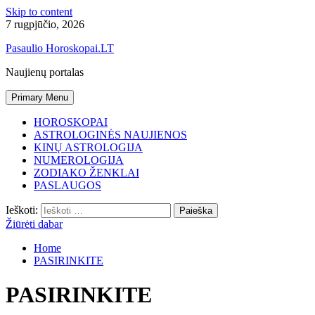
Skip to content
7 rugpjūčio, 2026
Pasaulio Horoskopai.LT
Naujienų portalas
Primary Menu
HOROSKOPAI
ASTROLOGINĖS NAUJIENOS
KINŲ ASTROLOGIJA
NUMEROLOGIJA
ZODIAKO ŽENKLAI
PASLAUGOS
Ieškoti:
Žiūrėti dabar
Home
PASIRINKITE
PASIRINKITE