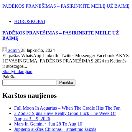
PADĖKOS PRANEŠIMAS – PASIRINKITE MEILĘ UŽ BAIMĘ
HOROSKOPAI
PADĖKOS PRANEŠIMAS – PASIRINKITE MEILĘ UŽ
BAIMĘ
admin
28 lapkričio, 2024
El. paštas WhatsApp LinkedIn Twitter Messenger Facebook AKYS
Į DVASINGUMĄ: PADĖKOS PRANEŠIMAS 2024 m Kelionės
ir atostogos...
Skaityti daugiau
Paieška
Paieška
Karštos naujienos
Full Moon In Aquarius – When The Cradle Hits The Fan
3 Zodiac Signs Have Really Good Luck The Week Of
August 3 – 9, 2026
Mars In Gemini ~ Jun 28 To Aug 10
Jupiterio aikštės Chironas – atmetimo žaizda