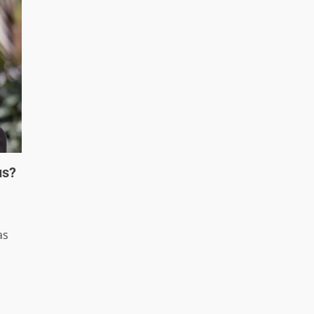
us?
as