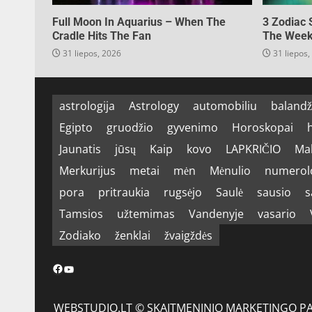
Full Moon In Aquarius – When The
3 Zodiac 
Cradle Hits The Fan
The Week 
31 liepos, 2026
31 liepos,
astrologija
Astrology
automobiliu
balandž
Egipto
gruodžio
gyvenimo
Horoskopai
Jaunatis
jūsų
Kaip
kovo
LAPKRIČIO
Mal
Merkurijus
metai
mėn
Mėnulio
numerolo
pora
pritraukia
rugsėjo
Saulė
sausio
s
Tamsios
užtemimas
Vandenyje
vasario
Zodiako
ženklai
žvaigždės
Facebook
YouTube
WEBSTUDIO.LT © SKAITMENINIO MARKETINGO PASLAU