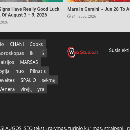
Signs Have Really Good Luck
Mars In Gemini ~ Jun 28 To A
Of August 3 – 9, 2026
31 liepos, 2026
 2026
io
CHANI
Cooks
Susisiekti
horoskopas
iki
IŠ
aizijos
MARSAS
gija
nuo
Pilnatis
avaites
SPALIO
sėkmę
Venera
virėjų
yra
GOS. SEO tekstų rašymas, turinio kūrimas, straipsnių raš