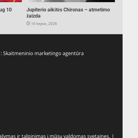
ug 10
Jupiterio aikštės Chironas – atmetimo
žaizda
16 liepos, 2026
 :
Skaitmeninio marketingo agentūra
ymas ir talpinimas į mūsų valdomas svetaines.
|