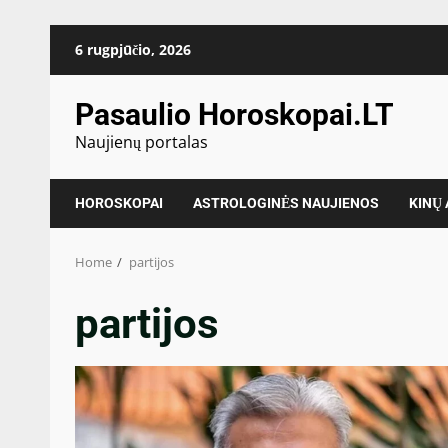
Skip
6 rugpjūčio, 2026
to
content
Pasaulio Horoskopai.LT
Naujienų portalas
HOROSKOPAI
ASTROLOGINĖS NAUJIENOS
KINŲ
Home
partijos
partijos