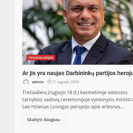
TECHNOLOGIJOS
Ar jis yra naujas Darbininkų partijos heroj
admin
21 rugsėjo, 2024
Trečiadienį (rugsėjo 18 d.) kasmetinėje viešosios
tarnybos vadovų ceremonijoje vyresnysis ministr
Lee Hsienas Loongas perspėjo apie aršesnės...
Skaityti daugiau