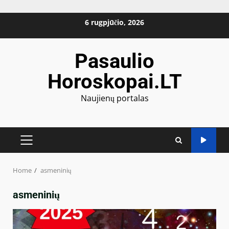
Skip
6 rugpjūčio, 2026
to
content
Pasaulio
Horoskopai.LT
Naujienų portalas
PRIMARY
MENU
Home
asmeninių
asmeninių