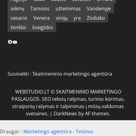
sėkmę
Tamsios
užtemimas
Vandenyje
vasario
Venera
virėjų
yra
Zodiako
ženklai
žvaigždės
Facebook
YouTube
Susisiekti :
Skaitmeninio marketingo agentūra
WEBSTUDIO.LT © SKAITMENINIO MARKETINGO
PASLAUGOS. SEO tekstų rašymas, turinio kūrimas,
straipsnių rašymas ir talpinimas į mūsų valdomas
svetaines.
|
DarkNews
by AF themes.
Draugai: -
Marketingo agentūra
-
Teisinės