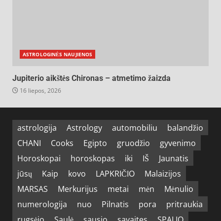
ASTROLOGINĖS NAUJIENOS
Jupiterio aikštės Chironas – atmetimo žaizda
16 liepos, 2026
astrologija
Astrology
automobiliu
balandžio
CHANI
Cooks
Egipto
gruodžio
gyvenimo
Horoskopai
horoskopas
iki
IŠ
Jaunatis
jūsų
Kaip
kovo
LAPKRIČIO
Malaizijos
MARSAS
Merkurijus
metai
mėn
Mėnulio
numerologija
nuo
Pilnatis
pora
pritraukia
rugsėjo
Saulė
sausio
savaites
SPALIO