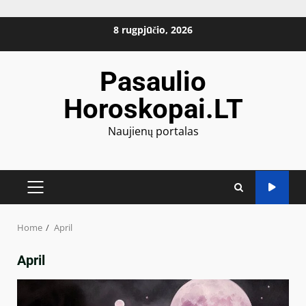
Skip
8 rugpjūčio, 2026
to
content
Pasaulio
Horoskopai.LT
Naujienų portalas
PRIMARY
MENU
Home
April
April