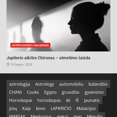
ASTROLOGINĖS NAUJIENOS
Jupiterio aikštės Chironas – atmetimo žaizda
16 liepos, 2026
astrologija
Astrology
automobiliu
balandžio
CHANI
Cooks
Egipto
gruodžio
gyvenimo
Horoskopai
horoskopas
iki
IŠ
Jaunatis
jūsų
Kaip
kovo
LAPKRIČIO
Malaizijos
MARSAS
Merkurijus
metai
mėn
Mėnulio