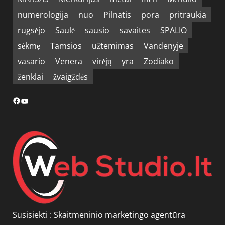
numerologija
nuo
Pilnatis
pora
pritraukia
rugsėjo
Saulė
sausio
savaites
SPALIO
sėkmę
Tamsios
užtemimas
Vandenyje
vasario
Venera
virėjų
yra
Zodiako
ženklai
žvaigždės
Facebook
YouTube
Susisiekti :
Skaitmeninio marketingo agentūra