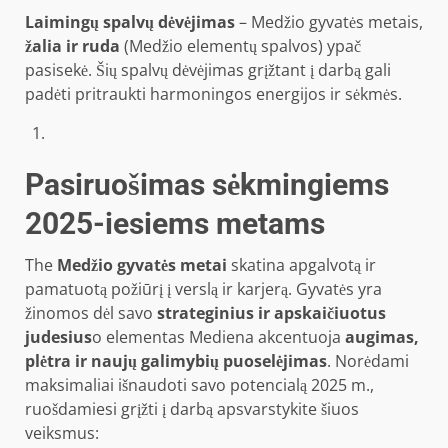
Laimingų spalvų dėvėjimas
– Medžio gyvatės metais,
žalia ir ruda
(Medžio elementų spalvos) ypač
pasisekė. Šių spalvų dėvėjimas grįžtant į darbą gali
padėti pritraukti harmoningos energijos ir sėkmės.
Pasiruošimas sėkmingiems
2025-iesiems metams
The
Medžio gyvatės metai
skatina apgalvotą ir
pamatuotą požiūrį į verslą ir karjerą. Gyvatės yra
žinomos dėl savo
strateginius ir apskaičiuotus
judesius
o elementas Mediena akcentuoja
augimas,
plėtra ir naujų galimybių puoselėjimas
. Norėdami
maksimaliai išnaudoti savo potencialą 2025 m.,
ruošdamiesi grįžti į darbą apsvarstykite šiuos
veiksmus: