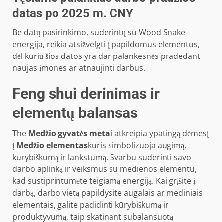
datas po 2025 m. CNY
Be datų pasirinkimo, suderintų su Wood Snake
energija, reikia atsižvelgti į papildomus elementus,
dėl kurių šios datos yra dar palankesnės pradedant
naujas įmones ar atnaujinti darbus.
Feng shui derinimas ir
elementų balansas
The
Medžio gyvatės metai
atkreipia ypatingą dėmesį
į
Medžio elementas
kuris simbolizuoja augimą,
kūrybiškumą ir lankstumą. Svarbu suderinti savo
darbo aplinką ir veiksmus su medienos elementu,
kad sustiprintumėte teigiamą energiją. Kai grįšite į
darbą, darbo vietą papildysite augalais ar mediniais
elementais, galite padidinti kūrybiškumą ir
produktyvumą, taip skatinant subalansuotą