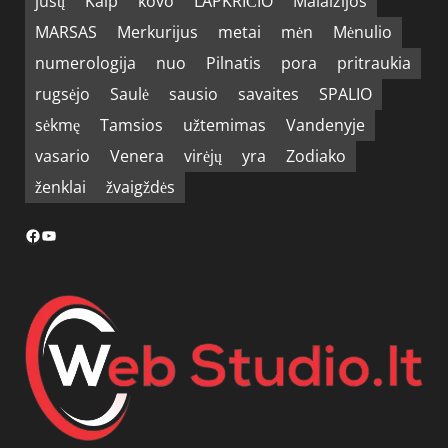
jūsų
Kaip
kovo
LAPKRIČIO
Malaizijos
MARSAS
Merkurijus
metai
mėn
Mėnulio
numerologija
nuo
Pilnatis
pora
pritraukia
rugsėjo
Saulė
sausio
savaites
SPALIO
sėkmę
Tamsios
užtemimas
Vandenyje
vasario
Venera
virėjų
yra
Zodiako
ženklai
žvaigždės
Facebook
YouTube