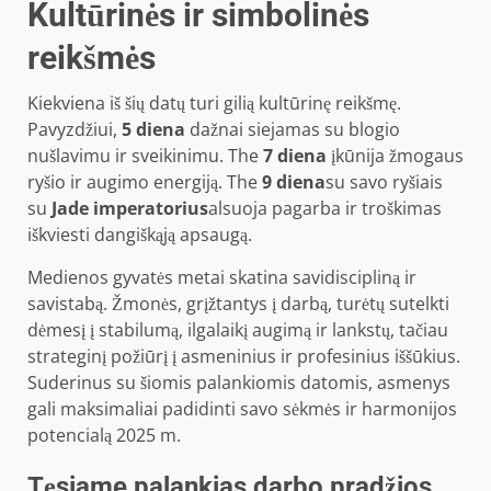
Kultūrinės ir simbolinės
reikšmės
Kiekviena iš šių datų turi gilią kultūrinę reikšmę.
Pavyzdžiui,
5 diena
dažnai siejamas su blogio
nušlavimu ir sveikinimu. The
7 diena
įkūnija žmogaus
ryšio ir augimo energiją. The
9 diena
su savo ryšiais
su
Jade imperatorius
alsuoja pagarba ir troškimas
iškviesti dangiškąją apsaugą.
Medienos gyvatės metai skatina savidiscipliną ir
savistabą. Žmonės, grįžtantys į darbą, turėtų sutelkti
dėmesį į stabilumą, ilgalaikį augimą ir lankstų, tačiau
strateginį požiūrį į asmeninius ir profesinius iššūkius.
Suderinus su šiomis palankiomis datomis, asmenys
gali maksimaliai padidinti savo sėkmės ir harmonijos
potencialą 2025 m.
Tęsiame palankias darbo pradžios