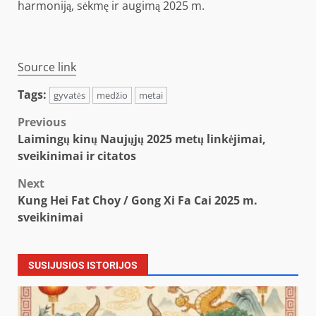
harmoniją, sėkmę ir augimą 2025 m.
Source link
Tags:
gyvatės
medžio
metai
Post
Previous
Laimingų kinų Naujųjų 2025 metų linkėjimai,
navigation
sveikinimai ir citatos
Next
Kung Hei Fat Choy / Gong Xi Fa Cai 2025 m.
sveikinimai
SUSIJUSIOS ISTORIJOS