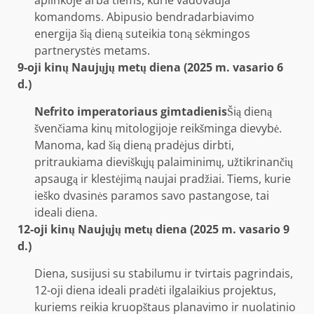
komandoms. Abipusio bendradarbiavimo
energija šią dieną suteikia toną sėkmingos
partnerystės metams.
9-oji kinų Naujųjų metų diena (2025 m. vasario 6
d.)
Nefrito imperatoriaus gimtadienis
Šią dieną
švenčiama kinų mitologijoje reikšminga dievybė.
Manoma, kad šią dieną pradėjus dirbti,
pritraukiama dieviškųjų palaiminimų, užtikrinančių
apsaugą ir klestėjimą naujai pradžiai. Tiems, kurie
ieško dvasinės paramos savo pastangose, tai
ideali diena.
12-oji kinų Naujųjų metų diena (2025 m. vasario 9
d.)
Diena, susijusi su stabilumu ir tvirtais pagrindais,
12-oji diena ideali pradėti ilgalaikius projektus,
kuriems reikia kruopštaus planavimo ir nuolatinio