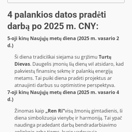
4 palankios datos pradėti
darbą po 2025 m. CNY:
5-oji kinų Naujųjų metų diena (2025 m. vasario 2
d.)
Ši diena tradiciškai siejama su grįžimu
Turtų
Dievas
. Daugelis įmonių šią dieną vėl atsidaro, kad
pakviestų finansinę sėkmę ir palankią energiją
metams. Tai puiki diena pradėti projektus ar
atnaujinti darbus su optimistine perspektyva.
7-oji kinų Naujųjų metų diena (2025 m. vasario 4
d.)
Žinomas kaip
„Ren Ri”
visų žmonių gimtadienis, ši
diena simbolizuoja vienybę ir harmoniją. Tai ypač
naudinga pradedant darbą bendradarbiavimo
aplinkoje arba tiems, kurie vadovauja