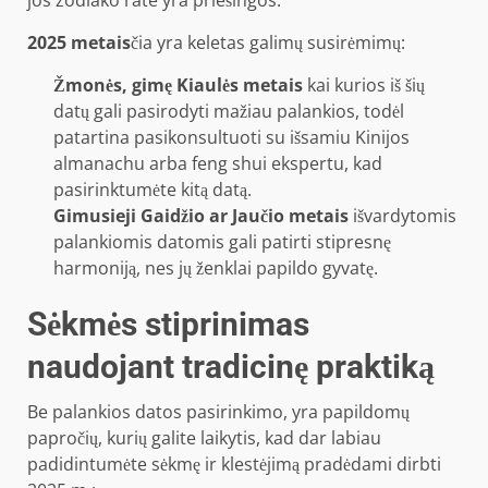
2025 metais
čia yra keletas galimų susirėmimų:
Žmonės, gimę Kiaulės metais
kai kurios iš šių
datų gali pasirodyti mažiau palankios, todėl
patartina pasikonsultuoti su išsamiu Kinijos
almanachu arba feng shui ekspertu, kad
pasirinktumėte kitą datą.
Gimusieji Gaidžio ar Jaučio metais
išvardytomis
palankiomis datomis gali patirti stipresnę
harmoniją, nes jų ženklai papildo gyvatę.
Sėkmės stiprinimas
naudojant tradicinę praktiką
Be palankios datos pasirinkimo, yra papildomų
papročių, kurių galite laikytis, kad dar labiau
padidintumėte sėkmę ir klestėjimą pradėdami dirbti