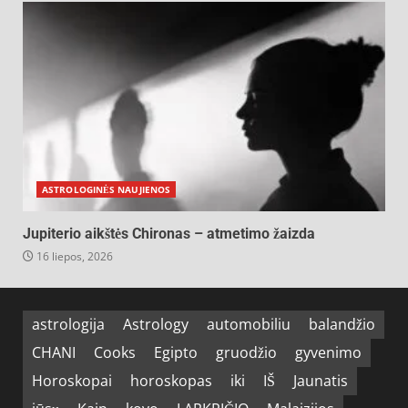
ASTROLOGINĖS NAUJIENOS
Jupiterio aikštės Chironas – atmetimo žaizda
16 liepos, 2026
astrologija
Astrology
automobiliu
balandžio
CHANI
Cooks
Egipto
gruodžio
gyvenimo
Horoskopai
horoskopas
iki
IŠ
Jaunatis