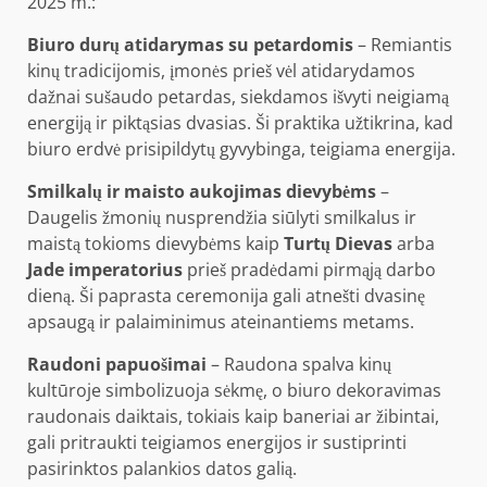
2025 m.:
Biuro durų atidarymas su petardomis
– Remiantis
kinų tradicijomis, įmonės prieš vėl atidarydamos
dažnai sušaudo petardas, siekdamos išvyti neigiamą
energiją ir piktąsias dvasias. Ši praktika užtikrina, kad
biuro erdvė prisipildytų gyvybinga, teigiama energija.
Smilkalų ir maisto aukojimas dievybėms
–
Daugelis žmonių nusprendžia siūlyti smilkalus ir
maistą tokioms dievybėms kaip
Turtų Dievas
arba
Jade imperatorius
prieš pradėdami pirmąją darbo
dieną. Ši paprasta ceremonija gali atnešti dvasinę
apsaugą ir palaiminimus ateinantiems metams.
Raudoni papuošimai
– Raudona spalva kinų
kultūroje simbolizuoja sėkmę, o biuro dekoravimas
raudonais daiktais, tokiais kaip baneriai ar žibintai,
gali pritraukti teigiamos energijos ir sustiprinti
pasirinktos palankios datos galią.