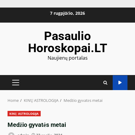
Skip
7 rugpjūčio, 2026
to
content
Pasaulio
Horoskopai.LT
Naujienų portalas
PRIMARY
MENU
Home
KINŲ ASTROLOGIJA
Medžio gyvatės metai
KINŲ ASTROLOGIJA
Medžio gyvatės metai