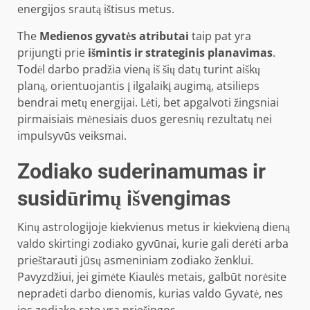
energijos srautą ištisus metus.
The
Medienos gyvatės atributai
taip pat yra
prijungti prie
išmintis ir strateginis planavimas
.
Todėl darbo pradžia vieną iš šių datų turint aiškų
planą, orientuojantis į ilgalaikį augimą, atsilieps
bendrai metų energijai. Lėti, bet apgalvoti žingsniai
pirmaisiais mėnesiais duos geresnių rezultatų nei
impulsyvūs veiksmai.
Zodiako suderinamumas ir
susidūrimų išvengimas
Kinų astrologijoje kiekvienus metus ir kiekvieną dieną
valdo skirtingi zodiako gyvūnai, kurie gali derėti arba
prieštarauti jūsų asmeniniam zodiako ženklui.
Pavyzdžiui, jei gimėte Kiaulės metais, galbūt norėsite
nepradėti darbo dienomis, kurias valdo Gyvatė, nes
jos zodiako rate yra priešingos.