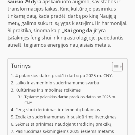
sausio 29 d
yra apskaičiuoto augimo, savistabos ir
transformacijos laikas. Kinų kultūroje pasirinkus
tinkamą datą, kada pradėti darbą po kinų Naujųjų
metų, galima sukurti sąlygas klestėjimui ir harmonijai.
Ši praktika, žinoma kaip
„Kai gong da ji”
yra
įsišaknijęs feng shui ir kinų astrologijoje, padedantis
atnešti teigiamos energijos naujaisiais metais.
Turinys
4 palankios datos pradėti darbą po 2025 m. CNY:
Laiko ir asmeninio suderinamumo svarba
Kultūrinės ir simbolinės reikšmės
Tęsiame palankias darbo pradžios datas po 2025 m.
CNY
Feng shui derinimas ir elementų balansas
Zodiako suderinamumas ir susidūrimų išvengimas
Sėkmės stiprinimas naudojant tradicinę praktiką
Pasiruošimas sėkmingiems 2025-iesiems metams