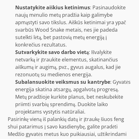
Nustatykite aiškius ketinimus
: Pasinaudokite
naujų mėnulio metų pradžia kaip galimybe
apmąstyti savo tikslus. Aiškūs ketinimai yra ypač
svarbūs Wood Snake metais, nes jie padeda
sutelkti lėtą, bet pastovią metų energiją į
konkrečius rezultatus.
Sutvarkykite savo darbo vietą
: Išvalykite
netvarką ir įtraukite elementus, skatinančius
aiškumą ir augimą, pvz., gyvus augalus, kad jie
rezonuotų su medienos energija.
Subalansuokite veiksmus su kantrybe
: Gyvatės
energija skatina atsargų, apgalvotą progresą.
Metų pradžioje kurkite planus, bet neskubėkite
priimti svarbių sprendimų. Duokite laiko
projektams vystytis natūraliai.
Pasirinkę vieną iš palankių datų ir įtraukę šiuos feng
shui patarimus į savo kasdienybę, galite pradėti
Medžio gyvatės metus kuo puikiausiai, užtikrindami