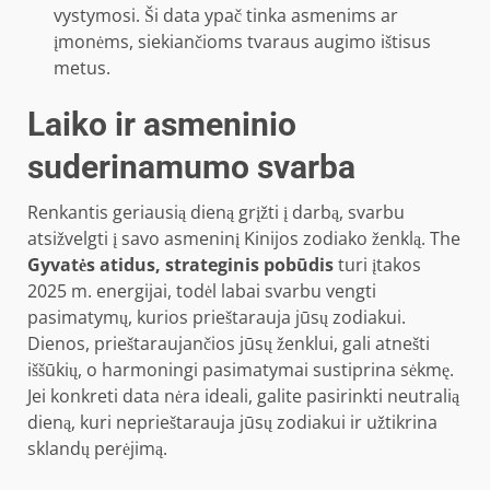
vystymosi. Ši data ypač tinka asmenims ar
įmonėms, siekiančioms tvaraus augimo ištisus
metus.
Laiko ir asmeninio
suderinamumo svarba
Renkantis geriausią dieną grįžti į darbą, svarbu
atsižvelgti į savo asmeninį Kinijos zodiako ženklą. The
Gyvatės atidus, strateginis pobūdis
turi įtakos
2025 m. energijai, todėl labai svarbu vengti
pasimatymų, kurios prieštarauja jūsų zodiakui.
Dienos, prieštaraujančios jūsų ženklui, gali atnešti
iššūkių, o harmoningi pasimatymai sustiprina sėkmę.
Jei konkreti data nėra ideali, galite pasirinkti neutralią
dieną, kuri neprieštarauja jūsų zodiakui ir užtikrina
sklandų perėjimą.