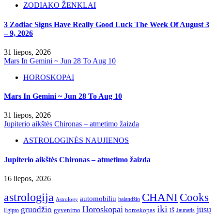
ZODIAKO ŽENKLAI
3 Zodiac Signs Have Really Good Luck The Week Of August 3
– 9, 2026
31 liepos, 2026
Mars In Gemini ~ Jun 28 To Aug 10
HOROSKOPAI
Mars In Gemini ~ Jun 28 To Aug 10
31 liepos, 2026
Jupiterio aikštės Chironas – atmetimo žaizda
ASTROLOGINĖS NAUJIENOS
Jupiterio aikštės Chironas – atmetimo žaizda
16 liepos, 2026
astrologija
CHANI
Cooks
automobiliu
balandžio
Astrology
iki
Horoskopai
jūsų
gruodžio
gyvenimo
horoskopas
Egipto
Jaunatis
IŠ