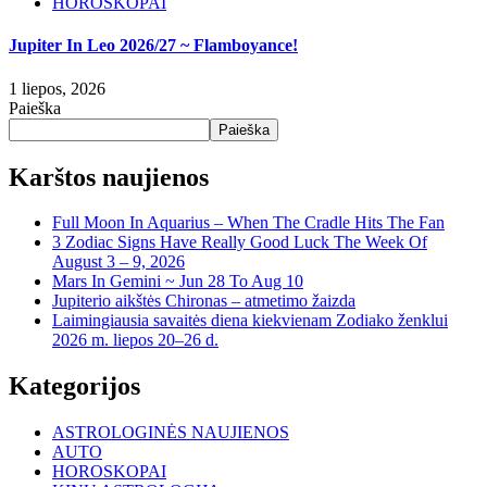
HOROSKOPAI
Jupiter In Leo 2026/27 ~ Flamboyance!
1 liepos, 2026
Paieška
Paieška
Karštos naujienos
Full Moon In Aquarius – When The Cradle Hits The Fan
3 Zodiac Signs Have Really Good Luck The Week Of
August 3 – 9, 2026
Mars In Gemini ~ Jun 28 To Aug 10
Jupiterio aikštės Chironas – atmetimo žaizda
Laimingiausia savaitės diena kiekvienam Zodiako ženklui
2026 m. liepos 20–26 d.
Kategorijos
ASTROLOGINĖS NAUJIENOS
AUTO
HOROSKOPAI