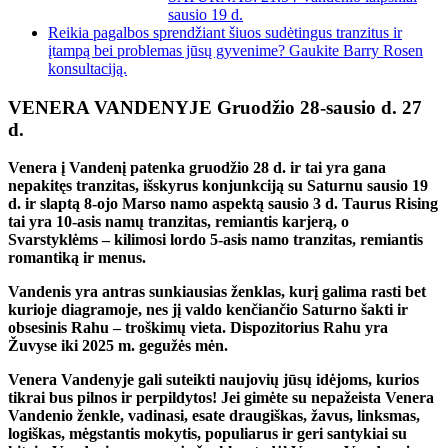
sausio 19 d.
Reikia pagalbos sprendžiant šiuos sudėtingus tranzitus ir
įtampą bei problemas jūsų gyvenime? Gaukite Barry Rosen
konsultaciją.
VENERA VANDENYJE Gruodžio 28-sausio d. 27
d.
Venera į Vandenį patenka gruodžio 28 d. ir tai yra gana
nepakitęs tranzitas, išskyrus konjunkciją su Saturnu sausio 19
d. ir slaptą 8-ojo Marso namo aspektą sausio 3 d. Taurus Rising
tai yra 10-asis namų tranzitas, remiantis karjerą, o
Svarstyklėms – kilimosi lordo 5-asis namo tranzitas, remiantis
romantiką ir menus.
Vandenis yra antras sunkiausias ženklas, kurį galima rasti bet
kurioje diagramoje, nes jį valdo kenčiančio Saturno šakti ir
obsesinis Rahu – troškimų vieta. Dispozitorius Rahu yra
Žuvyse iki 2025 m. gegužės mėn.
Venera Vandenyje gali suteikti naujovių jūsų idėjoms, kurios
tikrai bus pilnos ir perpildytos! Jei gimėte su nepažeista Venera
Vandenio ženkle, vadinasi, esate draugiškas, žavus, linksmas,
logiškas, mėgstantis mokytis, populiarus ir geri santykiai su