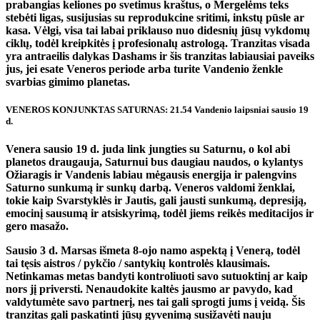
prabangias keliones po svetimus kraštus, o Mergelėms teks
stebėti ligas, susijusias su reprodukcine sritimi, inkstų pūsle ar
kasa. Vėlgi, visa tai labai priklauso nuo didesnių jūsų vykdomų
ciklų, todėl kreipkitės į profesionalų astrologą. Tranzitas visada
yra antraeilis dalykas Dashams ir šis tranzitas labiausiai paveiks
jus, jei esate Veneros periode arba turite Vandenio ženkle
svarbias gimimo planetas.
VENEROS KONJUNKTAS SATURNAS: 21.54 Vandenio laipsniai sausio 19
d.
Venera sausio 19 d. juda link jungties su Saturnu, o kol abi
planetos draugauja, Saturnui bus daugiau naudos, o kylantys
Ožiaragis ir Vandenis labiau mėgausis energija ir palengvins
Saturno sunkumą ir sunkų darbą. Veneros valdomi ženklai,
tokie kaip Svarstyklės ir Jautis, gali jausti sunkumą, depresiją,
emocinį sausumą ir atsiskyrimą, todėl jiems reikės meditacijos ir
gero masažo.
Sausio 3 d. Marsas išmeta 8-ojo namo aspektą į Venerą, todėl
tai tęsis aistros / pykčio / santykių kontrolės klausimais.
Netinkamas metas bandyti kontroliuoti savo sutuoktinį ar kaip
nors jį priversti. Nenaudokite kaltės jausmo ar pavydo, kad
valdytumėte savo partnerį, nes tai gali sprogti jums į veidą. Šis
tranzitas gali paskatinti jūsų gyvenimą susižavėti nauju