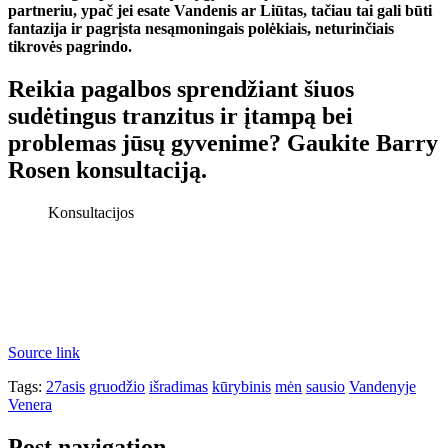
partneriu, ypač jei esate Vandenis ar Liūtas, tačiau tai gali būti
fantazija ir pagrįsta nesąmoningais polėkiais, neturinčiais
tikrovės pagrindo.
Reikia pagalbos sprendžiant šiuos
sudėtingus tranzitus ir įtampą bei
problemas jūsų gyvenime? Gaukite Barry
Rosen konsultaciją.
Konsultacijos
Source link
Tags:
27asis
gruodžio
išradimas
kūrybinis
mėn
sausio
Vandenyje
Venera
Post navigation