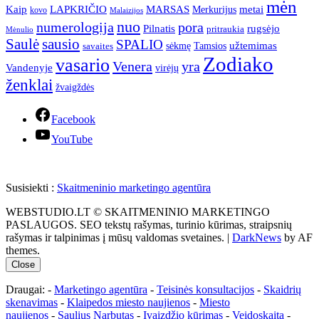
mėn
Kaip
LAPKRIČIO
MARSAS
metai
Merkurijus
kovo
Malaizijos
nuo
numerologija
pora
Pilnatis
rugsėjo
pritraukia
Mėnulio
Saulė
sausio
SPALIO
užtemimas
sėkmę
Tamsios
savaites
Zodiako
vasario
Venera
yra
Vandenyje
virėjų
ženklai
žvaigždės
Facebook
YouTube
Susisiekti :
Skaitmeninio marketingo agentūra
WEBSTUDIO.LT © SKAITMENINIO MARKETINGO
PASLAUGOS. SEO tekstų rašymas, turinio kūrimas, straipsnių
rašymas ir talpinimas į mūsų valdomas svetaines.
|
DarkNews
by AF
themes.
Close
Draugai: -
Marketingo agentūra
-
Teisinės konsultacijos
-
Skaidrių
skenavimas
-
Klaipedos miesto naujienos
-
Miesto
naujienos
-
Saulius Narbutas
-
Įvaizdžio kūrimas
-
Veidoskaita
-