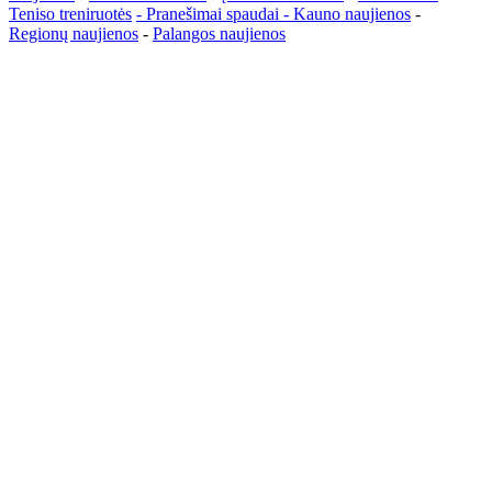
Teniso treniruotės
- Pranešimai spaudai -
Kauno naujienos
-
Regionų naujienos
-
Palangos naujienos