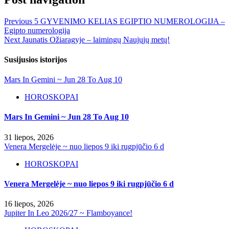
Previous
5 GYVENIMO KELIAS EGIPTIO NUMEROLOGIJA –
Egipto numerologija
Next
Jaunatis Ožiaragyje – laimingų Naujųjų metų!
Susijusios istorijos
Mars In Gemini ~ Jun 28 To Aug 10
HOROSKOPAI
Mars In Gemini ~ Jun 28 To Aug 10
31 liepos, 2026
Venera Mergelėje ~ nuo liepos 9 iki rugpjūčio 6 d
HOROSKOPAI
Venera Mergelėje ~ nuo liepos 9 iki rugpjūčio 6 d
16 liepos, 2026
Jupiter In Leo 2026/27 ~ Flamboyance!