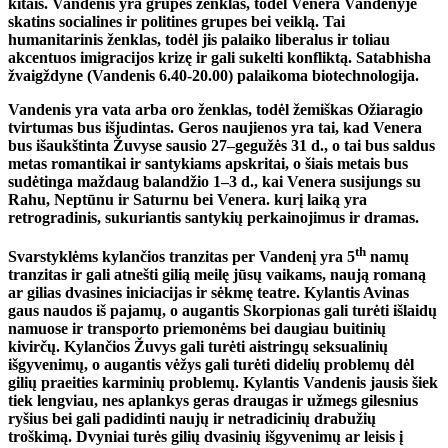
kitais. Vandenis yra grupės ženklas, todėl Venera Vandenyje
skatins socialines ir politines grupes bei veiklą. Tai
humanitarinis ženklas, todėl jis palaiko liberalus ir toliau
akcentuos imigracijos krizę ir gali sukelti konfliktą. Satabhisha
žvaigždyne (Vandenis 6.40-20.00) palaikoma biotechnologija.
Vandenis yra vata arba oro ženklas, todėl žemiškas Ožiaragio
tvirtumas bus išjudintas. Geros naujienos yra tai, kad Venera
bus išaukštinta Žuvyse sausio 27–gegužės 31 d., o tai bus saldus
metas romantikai ir santykiams apskritai, o šiais metais bus
sudėtinga maždaug balandžio 1–3 d., kai Venera susijungs su
Rahu, Neptūnu ir Saturnu bei Venera. kurį laiką yra
retrogradinis, sukuriantis santykių perkainojimus ir dramas.
th
Svarstyklėms kylančios tranzitas per Vandenį yra 5
namų
tranzitas ir gali atnešti gilią meilę jūsų vaikams, naują romaną
ar gilias dvasines iniciacijas ir sėkmę teatre. Kylantis Avinas
gaus naudos iš pajamų, o augantis Skorpionas gali turėti išlaidų
namuose ir transporto priemonėms bei daugiau buitinių
kivirčų. Kylančios Žuvys gali turėti aistringų seksualinių
išgyvenimų, o augantis vėžys gali turėti didelių problemų dėl
gilių praeities karminių problemų. Kylantis Vandenis jausis šiek
tiek lengviau, nes aplankys geras draugas ir užmegs gilesnius
ryšius bei gali padidinti naujų ir netradicinių drabužių
troškimą. Dvyniai turės gilių dvasinių išgyvenimų ar leisis į