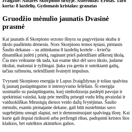
žvaigždė:
Antares Skorpiono širdyje.
Asteroidas:
Erosas.
Taro
korta:
8 lazdelių.
Gydomasis kristalas: granatas
Gruodžio mėnulio jaunatis
Dvasinė
prasmė
Kai jaunatis iš Skorpiono sezono išnyra su pagyvėjusia skuba ir
tikslo paaštrintu dėmesiu. Nors Skorpiono temos tęsiasi, pirmasis
Šaulio dekanas – su atitinkama 8 lazdelių kortele – kviečia
dinamiškai judėti į priekį, raginant prieš paleidžiant aiškesnį tikslą.
Čia mes veikiame tik tada, kai esame tikri dėl savo tikslo, judame
tiksliai, maloniai ir ryžtingai. Įtaka yra greita ir suteikianti galių,
tačiau rafinuota, neleidžianti švaistyti impulsus.
Tvyranti Skorpiono energija ir Lupus žvaigždynas ir toliau spalvina
šį jaunatį paslaptingumo ir intensyvumo šešėliais. Ši energija
susimaišo su paslaptingumu, kurį simbolizuoja paslėpti pavojai ir
spektriniai vaizdai, kaip prie medžių prisegti vudu lėlių atvaizdai ir
vaiduokliškas Mirusiųjų dienos veido dažų švytėjimas. Šaulio
mėnulis, esantis pirmajame dekane, gali būti nustebintas savo
sugebėjimu smogti slaptai, net ir demonstruojant spalvingą išorę. Kai
kurie gali drąsiai rizikuoti arba peržengti ribas, padrąsinti keistos šios
klaikios, bet sutelktos akimirkos galios.