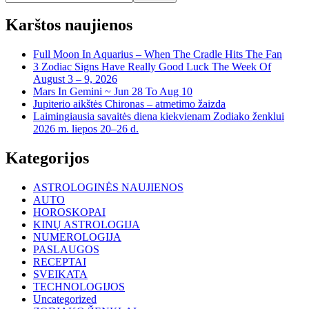
Karštos naujienos
Full Moon In Aquarius – When The Cradle Hits The Fan
3 Zodiac Signs Have Really Good Luck The Week Of
August 3 – 9, 2026
Mars In Gemini ~ Jun 28 To Aug 10
Jupiterio aikštės Chironas – atmetimo žaizda
Laimingiausia savaitės diena kiekvienam Zodiako ženklui
2026 m. liepos 20–26 d.
Kategorijos
ASTROLOGINĖS NAUJIENOS
AUTO
HOROSKOPAI
KINŲ ASTROLOGIJA
NUMEROLOGIJA
PASLAUGOS
RECEPTAI
SVEIKATA
TECHNOLOGIJOS
Uncategorized