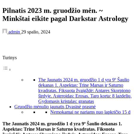
Pilnatis 2023 m. gruodžio mėn. ~
Minkštai eikite pagal Darkstar Astrology
admin
29 spalio, 2024
Turinys
The Jaunatis 2024 m. gruodžio 1 d yra 9º Šaulio
dekanas 1. Aspektas: Trine Marsas ir Saturno
kvadratas. Fiksuota žvaigždė: Antares Skorpiono
širdyje. Asteroidas: Erosas. Taro korta: 8 lazdelių.
Gydomasis kristalas: granatas
Gruodžio mėnulio jaunatis Dvasinė prasmė
Nemokamai ne nariams nuo lapkričio 15 d
The
Jaunatis 2024 m. gruodžio 1 d
yra 9º Šaulio dekanas 1.
Aspektas:
Trine Marsas ir Saturno kvadratas.
Fiksuota