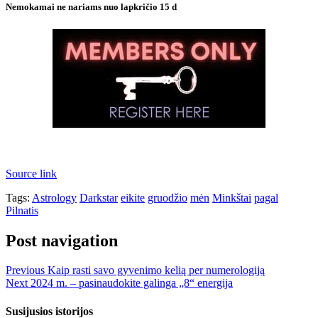
Nemokamai ne nariams nuo lapkričio 15 d
Source link
Tags:
Astrology
Darkstar
eikite
gruodžio
mėn
Minkštai
pagal
Pilnatis
Post navigation
Previous
Kaip rasti savo gyvenimo kelią per numerologiją
Next
2024 m. – pasinaudokite galinga „8“ energija
Susijusios istorijos