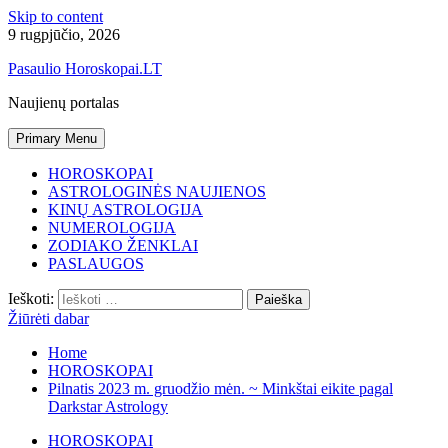
Skip to content
9 rugpjūčio, 2026
Pasaulio Horoskopai.LT
Naujienų portalas
Primary Menu
HOROSKOPAI
ASTROLOGINĖS NAUJIENOS
KINŲ ASTROLOGIJA
NUMEROLOGIJA
ZODIAKO ŽENKLAI
PASLAUGOS
Ieškoti:
Žiūrėti dabar
Home
HOROSKOPAI
Pilnatis 2023 m. gruodžio mėn. ~ Minkštai eikite pagal
Darkstar Astrology
HOROSKOPAI