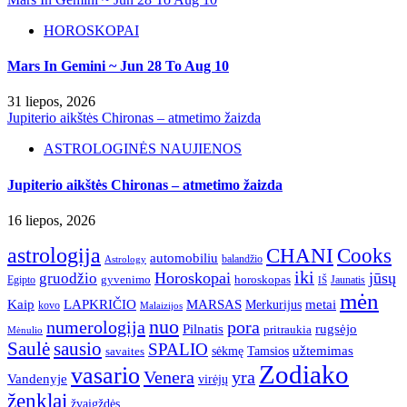
HOROSKOPAI
Mars In Gemini ~ Jun 28 To Aug 10
31 liepos, 2026
Jupiterio aikštės Chironas – atmetimo žaizda
ASTROLOGINĖS NAUJIENOS
Jupiterio aikštės Chironas – atmetimo žaizda
16 liepos, 2026
astrologija
CHANI
Cooks
automobiliu
balandžio
Astrology
iki
Horoskopai
jūsų
gruodžio
gyvenimo
horoskopas
Egipto
Jaunatis
IŠ
mėn
Kaip
LAPKRIČIO
MARSAS
metai
Merkurijus
kovo
Malaizijos
nuo
numerologija
pora
Pilnatis
rugsėjo
pritraukia
Mėnulio
Saulė
sausio
SPALIO
užtemimas
sėkmę
Tamsios
savaites
Zodiako
vasario
Venera
yra
Vandenyje
virėjų
ženklai
žvaigždės