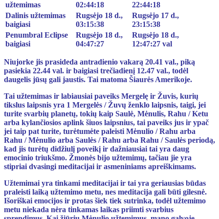
užtemimas
02:44:18
22:44:18
Dalinis užtemimas
Rugsėjo 18 d.,
Rugsėjo 17 d.,
baigiasi
03:15:38
23:15:38
Penumbral Eclipse
Rugsėjo 18 d.,
Rugsėjo 18 d.,
baigiasi
04:47:27
12:47:27 val
Niujorke jis prasideda antradienio vakarą 20.41 val., piką
pasiekia 22.44 val. ir baigiasi trečiadienį 12.47 val., todėl
daugelis jūsų gali jaustis. Tai matoma Šiaurės Amerikoje.
Tai užtemimas ir labiausiai paveiks Mergelę ir Žuvis, kurių
tikslus laipsnis yra 1 Mergelės / Žuvų ženklo laipsnis, taigi, jei
turite svarbių planetų, tokių kaip Saulė, Mėnulis, Rahu / Ketu
arba kylančiosios aplink šiuos laipsnius, tai paveiks jus ir ypač
jei taip pat turite, turėtumėte paleisti Mėnulio / Rahu arba
Rahu / Mėnulio arba Saulės / Rahu arba Rahu / Saulės periodą,
kad jis turėtų didžiulį poveikį ir dažniausiai tai yra daug
emocinio triukšmo. Žmonės bijo užtemimų, tačiau jie yra
stipriai dvasingi meditacijai ir asmeniniams apreiškimams.
Užtemimai yra tinkami meditacijai ir tai yra geriausias būdas
praleisti laiką užtemimo metu, nes meditacija gali būti gilesnė.
Išoriškai emocijos ir protas šiek tiek sutrinka, todėl užtemimo
metu niekada nėra tinkamas laikas priimti svarbius
sprendimus. Kai žiūriu Mėnulio užtemimus, mano galvoje