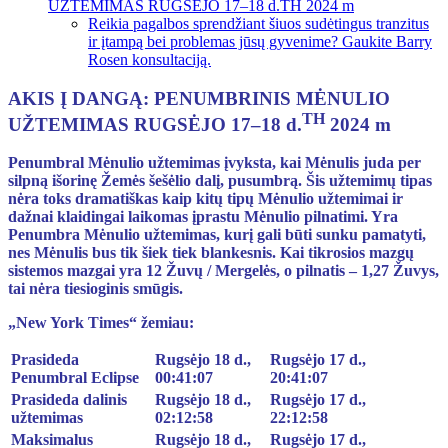
UŽTEMIMAS RUGSĖJO 17–18 d.TH 2024 m
Reikia pagalbos sprendžiant šiuos sudėtingus tranzitus
ir įtampą bei problemas jūsų gyvenime? Gaukite Barry
Rosen konsultaciją.
AKIS Į DANGĄ: PENUMBRINIS MĖNULIO
TH
UŽTEMIMAS RUGSĖJO 17–18 d.
2024 m
Penumbral Mėnulio užtemimas įvyksta, kai Mėnulis juda per
silpną išorinę Žemės šešėlio dalį, pusumbrą. Šis užtemimų tipas
nėra toks dramatiškas kaip kitų tipų Mėnulio užtemimai ir
dažnai klaidingai laikomas įprastu Mėnulio pilnatimi. Yra
Penumbra Mėnulio užtemimas, kurį gali būti sunku pamatyti,
nes Mėnulis bus tik šiek tiek blankesnis. Kai tikrosios mazgų
sistemos mazgai yra 12 Žuvų / Mergelės, o pilnatis – 1,27 Žuvys,
tai nėra tiesioginis smūgis.
„New York Times“ žemiau:
Prasideda
Rugsėjo 18 d.,
Rugsėjo 17 d.,
Penumbral Eclipse
00:41:07
20:41:07
Prasideda dalinis
Rugsėjo 18 d.,
Rugsėjo 17 d.,
užtemimas
02:12:58
22:12:58
Maksimalus
Rugsėjo 18 d.,
Rugsėjo 17 d.,