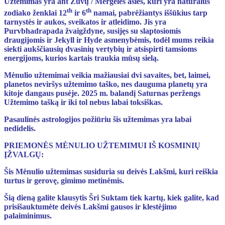
Užtemimas yra ant Žuvų / Mergelės ašies, kuri yra natūralūs
th
th
zodiako ženklai 12
ir 6
namai, pabrėžiantys iššūkius tarp
tarnystės ir aukos, sveikatos ir atleidimo. Jis yra
Purvbhadrapada žvaigždyne, susijęs su slaptosiomis
draugijomis ir Jekyll ir Hyde asmenybėmis, todėl mums reikia
siekti aukščiausių dvasinių vertybių ir atsispirti tamsioms
energijoms, kurios kartais traukia mūsų sielą.
Mėnulio užtemimai veikia mažiausiai dvi savaites, bet, laimei,
planetos neviršys užtemimo taško, nes dauguma planetų yra
kitoje dangaus pusėje. 2025 m. balandį Saturnas peržengs
Užtemimo tašką ir iki tol nebus labai toksiškas.
Pasaulinės astrologijos požiūriu šis užtemimas yra labai
nedidelis.
PRIEMONĖS MĖNULIO UŽTEMIMUI IŠ KOSMINIŲ
ĮŽVALGŲ:
Šis Mėnulio užtemimas susiduria su deivės Lakšmi, kuri reiškia
turtus ir gerovę, gimimo metinėmis.
Šią dieną galite klausytis Šri Suktam tiek kartų, kiek galite, kad
prisišauktumėte deivės Lakšmi gausos ir klestėjimo
palaiminimus.