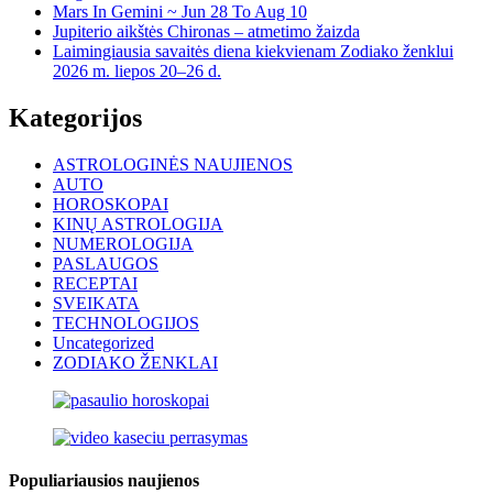
Mars In Gemini ~ Jun 28 To Aug 10
Jupiterio aikštės Chironas – atmetimo žaizda
Laimingiausia savaitės diena kiekvienam Zodiako ženklui
2026 m. liepos 20–26 d.
Kategorijos
ASTROLOGINĖS NAUJIENOS
AUTO
HOROSKOPAI
KINŲ ASTROLOGIJA
NUMEROLOGIJA
PASLAUGOS
RECEPTAI
SVEIKATA
TECHNOLOGIJOS
Uncategorized
ZODIAKO ŽENKLAI
Populiariausios naujienos