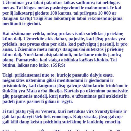
Užtemimas yra labai palankus laikas sadhums; tai neblogas
metas. Tai blogas metas pasimėgavimui ir malonumui. Ir kai
per šį laikotarpį giedate 108 kartus, tai prilygsta 10 000 ar
daugiau kartų! Taigi šiuo laikotarpiu labai rekomenduojama
medituoti ir giedoti.
Kai užsiimame veikla, mūsų protas visada sutelktas į priekinę
kūno dalį. Užmerkite akis dabar, pajusite, kad jūsų protas yra
priešais, nes protas eina per akis, kad pažvelgtų į pasaulį, ir pro
ausis. Užsiėmimo metu mintys daugiausiai sutelktos į priekinę
kūno dalį. Norėdami atsipalaiduoti, nukeliame mintis į antrą
planą. Pamatysite, kad staiga atsitinka kažkas kitokio. Tai
būtina, laikas nuo laiko. (SSRS)
Taigi, priklausomai nuo to, kurioje pasaulio dalyje esate,
mėgaukitės užtemimu giliai medituodami ir giedodami ir
prisiminkite, kad dauguma jūsų galvoje sklindančio triukšmo ir
šiukšlių yra Maja arba iliuzija. Kartais po užtemimo pamatysite
gilų pasąmonės modelį, kurį turite, o užtemimas gali atskleisti ir
padėti jums pasinerti giliau ir išgyti.
Ji turi platų ryšį su Venera, kuri netrukus virs Svarstyklėmis ir
gali tai padaryti šiek tiek emocinga. Kaip visada, jūsų galvoje
gali kilti daug keistų psichinių sutrikimų ir laukinių emocijų.