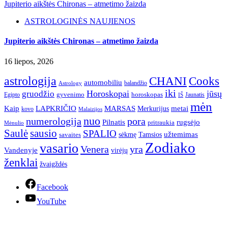
Jupiterio aikštės Chironas – atmetimo žaizda
ASTROLOGINĖS NAUJIENOS
Jupiterio aikštės Chironas – atmetimo žaizda
16 liepos, 2026
astrologija
CHANI
Cooks
automobiliu
balandžio
Astrology
iki
Horoskopai
jūsų
gruodžio
gyvenimo
horoskopas
Egipto
Jaunatis
IŠ
mėn
Kaip
LAPKRIČIO
MARSAS
metai
Merkurijus
kovo
Malaizijos
nuo
numerologija
pora
Pilnatis
rugsėjo
pritraukia
Mėnulio
Saulė
sausio
SPALIO
užtemimas
sėkmę
Tamsios
savaites
Zodiako
vasario
Venera
yra
Vandenyje
virėjų
ženklai
žvaigždės
Facebook
YouTube