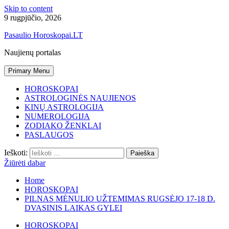
Skip to content
9 rugpjūčio, 2026
Pasaulio Horoskopai.LT
Naujienų portalas
Primary Menu
HOROSKOPAI
ASTROLOGINĖS NAUJIENOS
KINŲ ASTROLOGIJA
NUMEROLOGIJA
ZODIAKO ŽENKLAI
PASLAUGOS
Ieškoti:
Žiūrėti dabar
Home
HOROSKOPAI
PILNAS MĖNULIO UŽTEMIMAS RUGSĖJO 17-18 D.
DVASINIS LAIKAS GYLEI
HOROSKOPAI