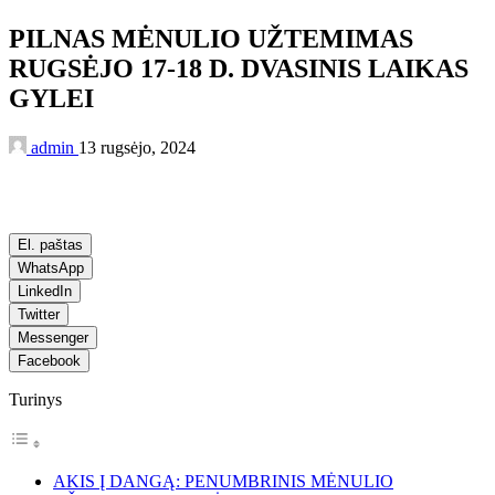
PILNAS MĖNULIO UŽTEMIMAS
RUGSĖJO 17-18 D. DVASINIS LAIKAS
GYLEI
admin
13 rugsėjo, 2024
El. paštas
WhatsApp
LinkedIn
Twitter
Messenger
Facebook
Turinys
AKIS Į DANGĄ: PENUMBRINIS MĖNULIO