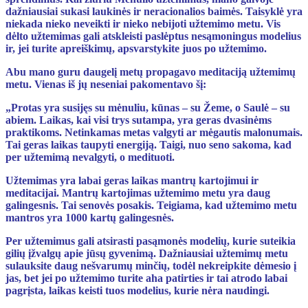
dažniausiai sukasi laukinės ir neracionalios baimės. Taisyklė yra
niekada nieko neveikti ir nieko nebijoti užtemimo metu. Vis
dėlto užtemimas gali atskleisti paslėptus nesąmoningus modelius
ir, jei turite apreiškimų, apsvarstykite juos po užtemimo.
Abu mano guru daugelį metų propagavo meditaciją užtemimų
metu. Vienas iš jų neseniai pakomentavo šį:
„Protas yra susijęs su mėnuliu, kūnas – su Žeme, o Saulė – su
abiem. Laikas, kai visi trys sutampa, yra geras dvasinėms
praktikoms. Netinkamas metas valgyti ar mėgautis malonumais.
Tai geras laikas taupyti energiją. Taigi, nuo seno sakoma, kad
per užtemimą nevalgyti, o medituoti.
Užtemimas yra labai geras laikas mantrų kartojimui ir
meditacijai. Mantrų kartojimas užtemimo metu yra daug
galingesnis. Tai senovės posakis. Teigiama, kad užtemimo metu
mantros yra 1000 kartų galingesnės.
Per užtemimus gali atsirasti pasąmonės modelių, kurie suteikia
gilių įžvalgų apie jūsų gyvenimą. Dažniausiai užtemimų metu
sulauksite daug nešvarumų minčių, todėl nekreipkite dėmesio į
jas, bet jei po užtemimo turite aha patirties ir tai atrodo labai
pagrįsta, laikas keisti tuos modelius, kurie nėra naudingi.