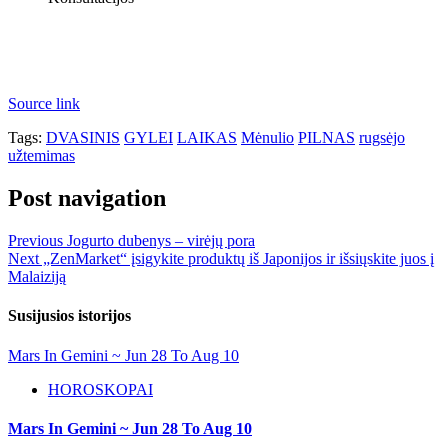
Source link
Tags:
DVASINIS
GYLEI
LAIKAS
Mėnulio
PILNAS
rugsėjo
užtemimas
Post navigation
Previous
Jogurto dubenys – virėjų pora
Next
„ZenMarket“ įsigykite produktų iš Japonijos ir išsiųskite juos į
Malaiziją
Susijusios istorijos
Mars In Gemini ~ Jun 28 To Aug 10
HOROSKOPAI
Mars In Gemini ~ Jun 28 To Aug 10