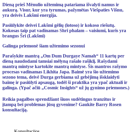
Dieną prieš Mėnulio užtemimą patariama išvalyti namus ir
aukurą. Visur, kur yra tyrumas, pažymėtas Viešpaties Višnu,
yra deivės Lakšmi energija.
Pasiūlykite deivei Lakšmi gėlių (lotoso) ir kokoso riešutų.
Kokosas taip pat vadinamas Shri phalam – vaisiumi, kuris yra
brangus Šri (Lakšmi)
Galinga priemonė šiam užtemimo sezonui
Parašykite mantrą „Om Dum Durgaye Namah“ 11 kartų per
dieną naudodami tamsiai mėlyną rašalo rašiklį. Rašydami
mantrą mintyse kartokite mantrą mintyse. Šis mantros rašymo
procesas vadinamas Likhita Japa. Baimė yra šio užtemimo
sezono tema, deivė Durga gerbiama už gebėjimą išsklaidyti
baimę ir pasiūlyti apsaugą, todėl ši praktika yra ypač aktuali ir
galinga. (Ypač ačiū „Cosmic Insights“ už jų gynimo priemones.)
Reikia pagalbos sprendžiant šiuos sudėtingus tranzitus ir
įtampą bei problemas jūsų gyvenime? Gaukite Barry Rosen
konsultaciją.
Konsultacijos