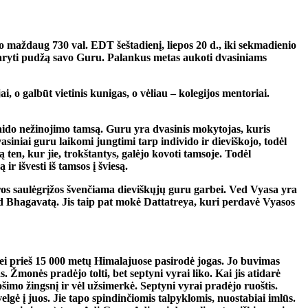
uo maždaug 730 val. EDT šeštadienį, liepos 20 d., iki sekmadienio
r daryti pudžą savo Guru. Palankus metas aukoti dvasiniams
o galbūt vietinis kunigas, o vėliau – kolegijos mentoriai.
klaido nežinojimo tamsą. Guru yra dvasinis mokytojas, kuris
siniai guru laikomi jungtimi tarp individo ir dieviškojo, todėl
ą ten, kur jie, trokštantys, galėjo kovoti tamsoje. Todėl
r išvesti iš tamsos į šviesą.
ros saulėgrįžos švenčiama dieviškųjų guru garbei. Ved Vyasa yra
 Bhagavatą. Jis taip pat mokė Dattatreya, kuri perdavė Vyasos
 prieš 15 000 metų Himalajuose pasirodė jogas. Jo buvimas
 Žmonės pradėjo tolti, bet septyni vyrai liko. Kai jis atidarė
uošimo žingsnį ir vėl užsimerkė. Septyni vyrai pradėjo ruoštis.
elgė į juos. Jie tapo spindinčiomis talpyklomis, nuostabiai imlūs.