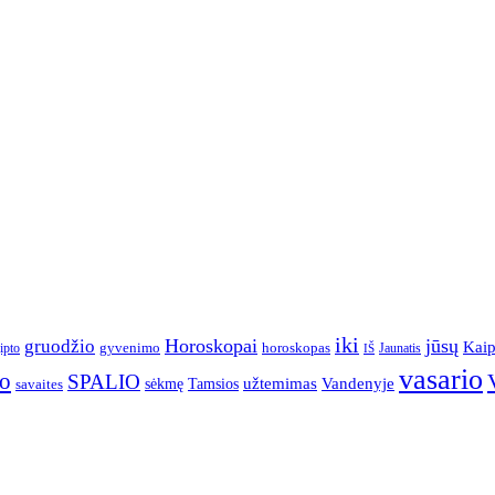
iki
Horoskopai
jūsų
gruodžio
Kai
gyvenimo
horoskopas
ipto
Jaunatis
IŠ
vasario
io
SPALIO
užtemimas
Vandenyje
sėkmę
Tamsios
savaites