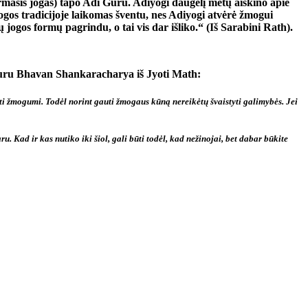
pirmasis jogas) tapo Adi Guru. Adiyogi daugelį metų aiškino apie
gos tradicijoje laikomas šventu, nes Adiyogi atvėrė žmogui
 jogos formų pagrindu, o tai vis dar išliko.“ (Iš Sarabini Rath).
aguru Bhavan Shankaracharya iš Jyoti Math:
ti žmogumi. Todėl norint gauti žmogaus kūną nereikėtų švaistyti galimybės. Jei
. Kad ir kas nutiko iki šiol, gali būti todėl, kad nežinojai, bet dabar būkite