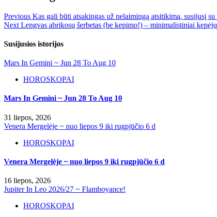
Previous
Kas gali būti atsakingas už nelaimingą atsitikimą, susijusį su
Next
Lengvas abrikosų šerbetas (be kepimo!) – minimalistiniai kepėjų
Susijusios istorijos
Mars In Gemini ~ Jun 28 To Aug 10
HOROSKOPAI
Mars In Gemini ~ Jun 28 To Aug 10
31 liepos, 2026
Venera Mergelėje ~ nuo liepos 9 iki rugpjūčio 6 d
HOROSKOPAI
Venera Mergelėje ~ nuo liepos 9 iki rugpjūčio 6 d
16 liepos, 2026
Jupiter In Leo 2026/27 ~ Flamboyance!
HOROSKOPAI