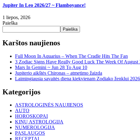
Jupiter In Leo 2026/27 ~ Flamboyance!
1 liepos, 2026
Paieška
Paieška
Karštos naujienos
Full Moon In Aquarius – When The Cradle Hits The Fan
3 Zodiac Signs Have Really Good Luck The Week Of August 3
Mars In Gemini ~ Jun 28 To Aug 10
Jupiterio aikštės Chironas – atmetimo žaizda
Laimingiausia savaitės diena kiekvienam Zodiako ženklui 2026
Kategorijos
ASTROLOGINĖS NAUJIENOS
AUTO
HOROSKOPAI
KINŲ ASTROLOGIJA
NUMEROLOGIJA
PASLAUGOS
RECEPTAI