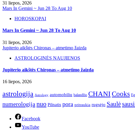
31 liepos, 2026
Mars In Gemini ~ Jun 28 To Aug 10
HOROSKOPAI
Mars In Gemini ~ Jun 28 To Aug 10
31 liepos, 2026
Jupiterio aikštės Chironas – atmetimo žaizda
ASTROLOGINĖS NAUJIENOS
Jupiterio aikštės Chironas – atmetimo žaizda
16 liepos, 2026
astrologija
CHANI
Cooks
automobiliu
balandžio
Eg
Astrology
nuo
numerologija
Saulė
saus
pora
Pilnatis
rugsėjo
pritraukia
Facebook
YouTube