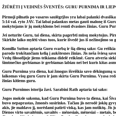
ŽIŪRĖTI Į VEDINĖS ŠVENTĖS: GURU PURNIMA IR LIEPO
Pirmoji pilnatis po vasaros saulėgrįžos yra labai palanki dvasiška
5:14 val. ryto JAV. Tai labai palankus metas gauti malonę iš Gur
mokytojams ir jų mokykloms bei remti dvasines žinias. Guru Purn
Jei neturite Guru, tai diena, skirta pagerbti mūsų mokytojus. Pi
Skirkite laiko mylėti visus tuos, kurie išvedė jus iš nežinojimo su 
Komilla Sutton aptaria Guru svarbą ir šią dieną sako: Gu reiškia 
parodo trokštančiam kelią į aukštesnes žinias. Jis neša šviesą sa
Vedų filosofijoje jiems teikiama didelė reikšmė. Guru atveria sieki
šimtmečius gerbiamas ir gerbiamas labiau nei bet kuris kitas asmuo,
Guru Purnima yra diena, kai žmogus išreiškia savo dėkingumą sav
laikomas visų guru Guru ir jam skirta Guru Purnima. Vyasa red
žinias kitiems guru.
Guru Purnimos istorija žavi. Sarabini Rath aptaria tai sako:
Jogos moksle sakoma, kad Guru Purnima buvo ta diena, kai Šiva
buvo nepaprastas, žmonės susirinko. Tačiau jis nerodė jokių gyvybė
akis, jie maldavo jį, norėdami patirti viską, kas jam nutiktų. Jis j
Dienos virto savaitėmis, savaitės – mėnesiais, mėnesiai – metais, 