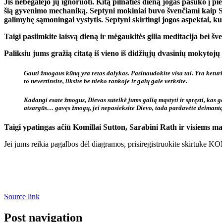
Jis nebegalėjo jų ignoruoti. Kitą pilnaties dieną jogas pasuko į 
šią gyvenimo mechaniką. Septyni mokiniai buvo švenčiami kaip Sap
galimybę sąmoningai vystytis. Septyni skirtingi jogos aspektai, ku
Taigi pasiimkite laisvą dieną ir mėgaukitės gilia meditacija bei šve
Paliksiu jums gražią citatą iš vieno iš didžiųjų dvasinių moky
Gauti žmogaus kūną yra retas dalykas. Pasinaudokite visa tai. Yra ketur
to nevertinsite, liksite be nieko rankoje ir galų gale verksite.
Kadangi esate žmogus, Dievas suteikė jums galią mąstyti ir spręsti, kas ge
atsargūs… gavęs žmogų, jei nepasieksite Dievo, tada pardavėte deimantą
Taigi ypatingas ačiū Komillai Sutton, Sarabini Rath ir visiems 
Jei jums reikia pagalbos dėl diagramos, prisiregistruokite skirtu
Source link
Post navigation