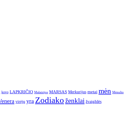
mėn
p
LAPKRIČIO
MARSAS
metai
Merkurijus
kovo
Malaizijos
Mėnulio
Zodiako
ženklai
Venera
yra
virėjų
žvaigždės