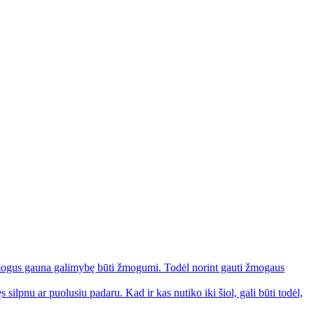
o žmogus gauna galimybę būti žmogumi. Todėl norint gauti žmogaus
silpnu ar puolusiu padaru. Kad ir kas nutiko iki šiol, gali būti todėl,