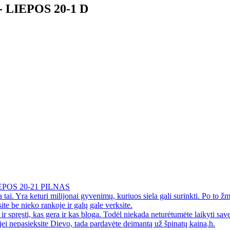
LIEPOS 20-1 D
POS 20-21 PILNAS
 tai. Yra keturi milijonai gyvenimų, kuriuos siela gali surinkti. Po t
site be nieko rankoje ir galų gale verksite.
 spręsti, kas gera ir kas bloga. Todėl niekada neturėtumėte laikyti savęs 
ei nepasieksite Dievo, tada pardavėte deimantą už špinatų kainą.h.