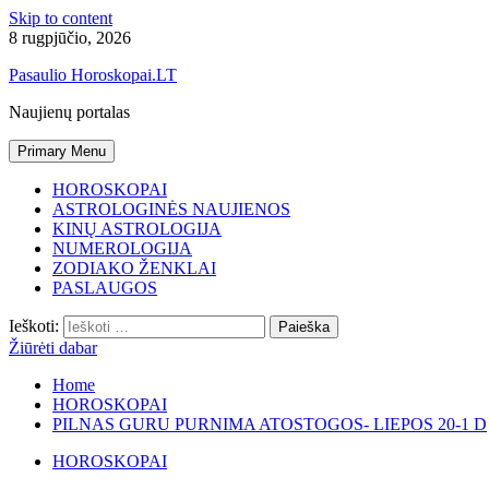
Skip to content
8 rugpjūčio, 2026
Pasaulio Horoskopai.LT
Naujienų portalas
Primary Menu
HOROSKOPAI
ASTROLOGINĖS NAUJIENOS
KINŲ ASTROLOGIJA
NUMEROLOGIJA
ZODIAKO ŽENKLAI
PASLAUGOS
Ieškoti:
Žiūrėti dabar
Home
HOROSKOPAI
PILNAS GURU PURNIMA ATOSTOGOS- LIEPOS 20-1 D
HOROSKOPAI