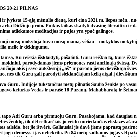
S 20-21 PILNAS
i ir įvyksta 15-ąją mėnulio dieną, kuri eina 2021 m. liepos mėn., n
u arba Didžiojo proto. Puikus laikas skaityti dvasinę literatūrą i
ima atliekamos meditacijos ir pujos yra ypač galingos.
rmoji mūsų mokytoja buvo mūsų mama, vėliau – mokyklos mokytojai, 
gilia meile ir dėkingumu.
tamsą, Ru reiškia išsklaidyti, pašalinti. Guru reiškia tą, kuris išs
vo mokiniui, parodydamas jiems priemones rasti amžinąją šviesą. Dva
ančiojo akis į savo aukštesnįjį „aš“ ir parodo jiems dieviškąją švies
 nes tik Guru gali parodyti siekiančiajam kelią atgal į dieviškumą i
o Guru. Indijoje tūkstančius metų pilnatis Šaulio ženkle po vasa
agavo keturias Vedas ir parašė 18 Puranų, Mahabharatą ir Šrimad
 tapo Adi Guru arba pirmuoju Guru. Pasakojama, kad daugiau nei
s ženklų, tik dėl retkarčiais jo veidu nuriedančias ekstazės ašaras.
uos atleido, bet jie ištvėrė. Galiausiai jis davė jiems paprastą pasir
bet jogo dėmesys į jas nebekrito. Po 84 metų sadhanos jogas vėl pažv