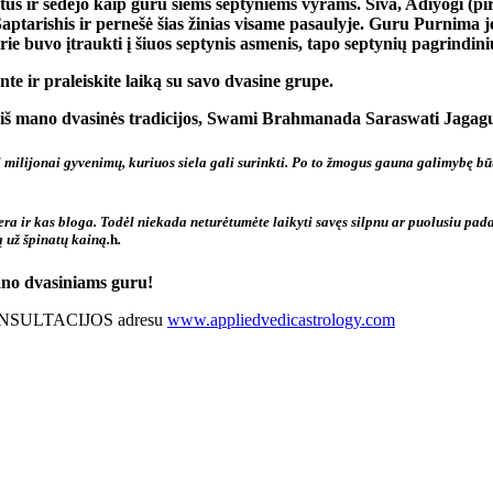
pietus ir sėdėjo kaip guru šiems septyniems vyrams. Šiva, Adiyogi (
tarishis ir pernešė šias žinias visame pasaulyje. Guru Purnima jo
rie buvo įtraukti į šiuos septynis asmenis, tapo septynių pagrindinių
nte ir praleiskite laiką su savo dvasine grupe.
tojų iš mano dvasinės tradicijos, Swami Brahmanada Saraswati Jag
i milijonai gyvenimų, kuriuos siela gali surinkti. Po to žmogus gauna galimybę bū
ra ir kas bloga. Todėl niekada neturėtumėte laikyti savęs silpnu ar puolusiu padaru
 už špinatų kainą.
h
.
mano dvasiniams guru!
ke KONSULTACIJOS adresu
www.appliedvedicastrology.com