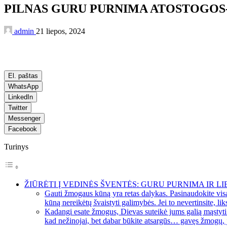
PILNAS GURU PURNIMA ATOSTOGOS- 
admin
21 liepos, 2024
El. paštas
WhatsApp
LinkedIn
Twitter
Messenger
Facebook
Turinys
ŽIŪRĖTI Į VEDINĖS ŠVENTĖS: GURU PURNIMA IR LIE
Gauti žmogaus kūną yra retas dalykas. Pasinaudokite visa
kūną nereikėtų švaistyti galimybės. Jei to nevertinsite, lik
Kadangi esate žmogus, Dievas suteikė jums galią mąstyti ir
kad nežinojai, bet dabar būkite atsargūs… gavęs žmogų, j